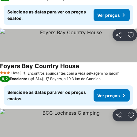
Selecione as datas para ver os preços
Ver preços
exatos.
Partilhar
Ad
Foyers Bay Country House
Hotel
Encontros abundantes com a vida selvagem no jardim
3 Estrelas
9,2
Excelente
814
Foyers, a 19.3 km de Cannich
Selecione as datas para ver os preços
Ver preços
exatos.
Partilhar
Ad