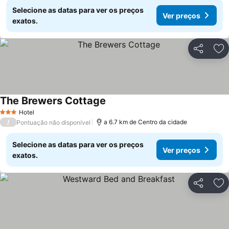
Selecione as datas para ver os preços
Ver preços
exatos.
Partilhar
Ad
The Brewers Cottage
Hotel
3 Estrelas
/
a 6.7 km de Centro da cidade
Pontuação não disponível
Selecione as datas para ver os preços
Ver preços
exatos.
Partilhar
Ad