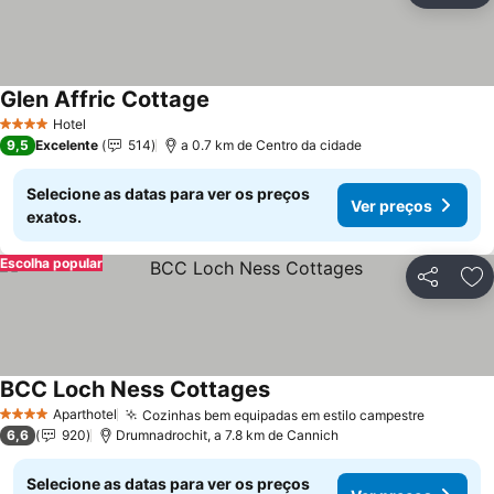
Glen Affric Cottage
Hotel
4 Estrelas
9,5
Excelente
514
a 0.7 km de Centro da cidade
Selecione as datas para ver os preços
Ver preços
exatos.
Escolha popular
Partilhar
Ad
BCC Loch Ness Cottages
Aparthotel
Cozinhas bem equipadas em estilo campestre
4 Estrelas
6,6
920
Drumnadrochit, a 7.8 km de Cannich
Selecione as datas para ver os preços