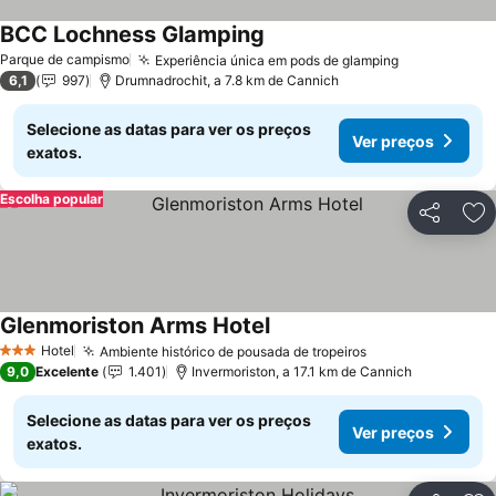
BCC Lochness Glamping
Parque de campismo
Experiência única em pods de glamping
6,1
997
Drumnadrochit, a 7.8 km de Cannich
Selecione as datas para ver os preços
Ver preços
exatos.
Escolha popular
Partilhar
Ad
Glenmoriston Arms Hotel
Hotel
Ambiente histórico de pousada de tropeiros
3 Estrelas
9,0
Excelente
1.401
Invermoriston, a 17.1 km de Cannich
Selecione as datas para ver os preços
Ver preços
exatos.