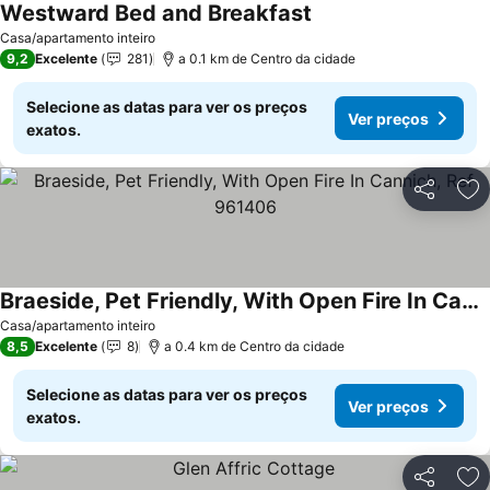
Westward Bed and Breakfast
Casa/apartamento inteiro
9,2
Excelente
281
a 0.1 km de Centro da cidade
Selecione as datas para ver os preços
Ver preços
exatos.
Partilhar
Ad
Braeside, Pet Friendly, With Open Fire In Cannich, Ref 961406
Casa/apartamento inteiro
8,5
Excelente
8
a 0.4 km de Centro da cidade
Selecione as datas para ver os preços
Ver preços
exatos.
Partilhar
Ad