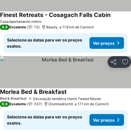
Finest Retreats - Cosagach Falls Cabin
Casa/apartamento inteiro
9,9
Excelente
73
Beauly, a 11.9 km de Cannich
Selecione as datas para ver os preços
Ver preços
exatos.
Partilhar
Ad
Morlea Bed & Breakfast
Bed & Breakfast
Decoração temática Harris Tweed Nessie
9,8
Excelente
337
Drumnadrochit, a 17.1 km de Cannich
Selecione as datas para ver os preços
Ver preços
exatos.