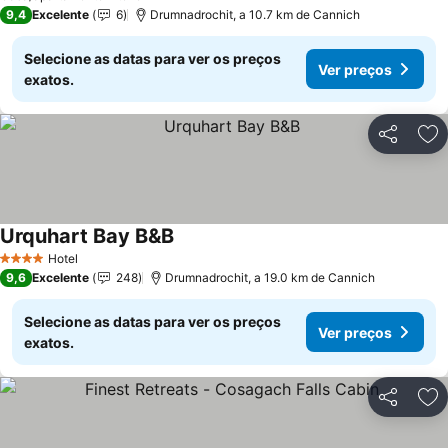
9,4
Excelente
6
Drumnadrochit, a 10.7 km de Cannich
Selecione as datas para ver os preços
Ver preços
exatos.
Partilhar
Ad
Urquhart Bay B&B
Hotel
4 Estrelas
9,6
Excelente
248
Drumnadrochit, a 19.0 km de Cannich
Selecione as datas para ver os preços
Ver preços
exatos.
Partilhar
Ad