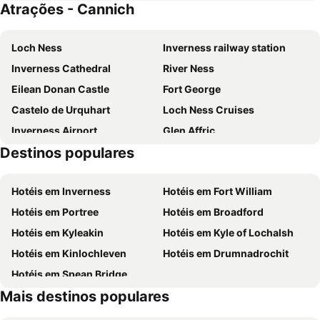
Atrações - Cannich
Loch Ness
Inverness railway station
Inverness Cathedral
River Ness
Eilean Donan Castle
Fort George
Castelo de Urquhart
Loch Ness Cruises
Inverness Airport
Glen Affric
Destinos populares
Original Loch Ness Monster Visitor Centre
Loch Ness Exhibition Centre
Abriachan Gardens
Great Glen Way
Hotéis em Inverness
Hotéis em Fort William
Caledonian Canal Visitor Centre
Beauly Priory
Hotéis em Portree
Hotéis em Broadford
Inverness Leisure
Glen Garry
Hotéis em Kyleakin
Hotéis em Kyle of Lochalsh
Inverness Castle
Tomatin Whisky Distillery
Hotéis em Kinlochleven
Hotéis em Drumnadrochit
Baxters Loch Ness Marathon
Hotéis em Spean Bridge
Mais destinos populares