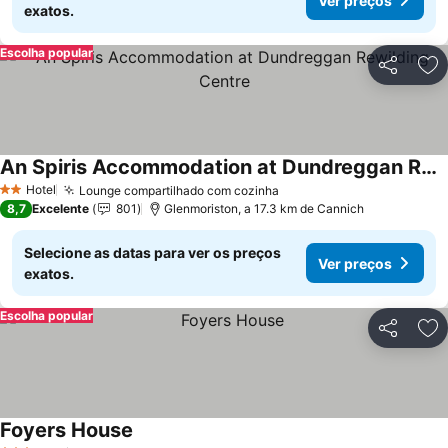
Ver preços
exatos.
Escolha popular
Partilhar
Ad
An Spiris Accommodation at Dundreggan Rewilding Centre
Hotel
Lounge compartilhado com cozinha
2 Estrelas
8,7
Excelente
801
Glenmoriston, a 17.3 km de Cannich
Selecione as datas para ver os preços
Ver preços
exatos.
Escolha popular
Partilhar
Ad
Foyers House