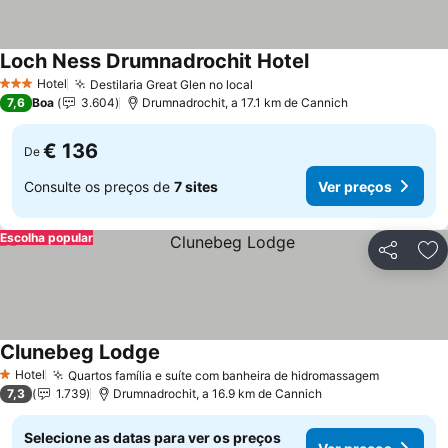
Loch Ness Drumnadrochit Hotel
Hotel
Destilaria Great Glen no local
3 Estrelas
7,6
Boa
3.604
Drumnadrochit, a 17.1 km de Cannich
€ 136
De
Consulte os preços de
7 sites
Ver preços
Escolha popular
Partilhar
Ad
Clunebeg Lodge
Hotel
Quartos família e suíte com banheira de hidromassagem
1 Estrelas
7,3
1.739
Drumnadrochit, a 16.9 km de Cannich
Selecione as datas para ver os preços