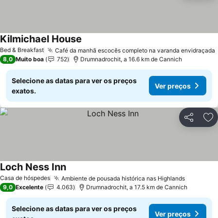
Kilmichael House
Bed & Breakfast
Café da manhã escocês completo na varanda envidraçada
8,0
Muito boa
752
Drumnadrochit, a 16.6 km de Cannich
Selecione as datas para ver os preços
Ver preços
exatos.
Partilhar
Ad
Loch Ness Inn
Casa de hóspedes
Ambiente de pousada histórica nas Highlands
9,0
Excelente
4.063
Drumnadrochit, a 17.5 km de Cannich
Selecione as datas para ver os preços
Ver preços