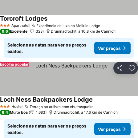
Torcroft Lodges
Aparthotel
Experiência de luxo no Meiklie Lodge
3 Estrelas
9,6
Excelente
328
Drumnadrochit, a 10.8 km de Cannich
Selecione as datas para ver os preços
Ver preços
exatos.
Escolha popular
Partilhar
Ad
Loch Ness Backpackers Lodge
Hostel
Terraço ao ar livre com churrasqueira
3 Estrelas
8,4
Muito boa
1.683
Drumnadrochit, a 17.6 km de Cannich
Selecione as datas para ver os preços
Ver preços
exatos.