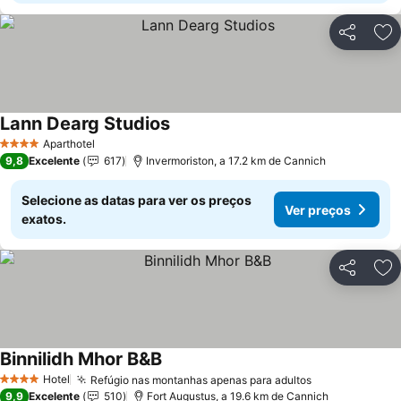
Partilhar
Ad
Lann Dearg Studios
Aparthotel
4 Estrelas
9,8
Excelente
617
Invermoriston, a 17.2 km de Cannich
Selecione as datas para ver os preços
Ver preços
exatos.
Partilhar
Ad
Binnilidh Mhor B&B
Hotel
Refúgio nas montanhas apenas para adultos
4 Estrelas
9,9
Excelente
510
Fort Augustus, a 19.6 km de Cannich