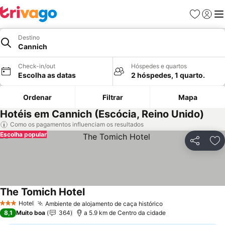
Favoritos
Iniciar
Me
Destino
Cannich
Check-in/out
Hóspedes e quartos
Escolha as datas
2 hóspedes, 1 quarto.
Ordenar
Filtrar
Mapa
Hotéis em Cannich (Escócia, Reino Unido)
Como os pagamentos influenciam os resultados
Escolha popular
Partilhar
Ad
The Tomich Hotel
Hotel
Ambiente de alojamento de caça histórico
3 Estrelas
8,1
Muito boa
364
a 5.9 km de Centro da cidade