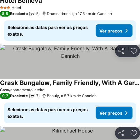
Hotel Benleva
Hotel
3 Estrelas
8,5
Excelente
5
Drumnadrochit, a 17.6 km de Cannich
Selecione as datas para ver os preços
Ver preços
exatos.
Partilhar
Ad
Crask Bungalow, Family Friendly, With A Garden In Cannich
Casa/apartamento inteiro
9,7
Excelente
7
Beauly, a 5.7 km de Cannich
Selecione as datas para ver os preços
Ver preços
exatos.
Partilhar
Ad