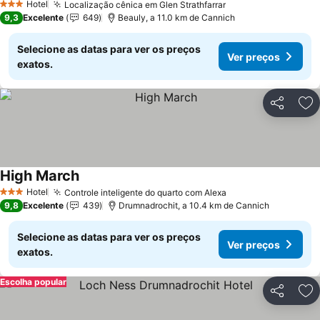
Hotel
Localização cênica em Glen Strathfarrar
3 Estrelas
9,3
Excelente
649
Beauly, a 11.0 km de Cannich
Selecione as datas para ver os preços
Ver preços
exatos.
Partilhar
Ad
High March
Hotel
Controle inteligente do quarto com Alexa
3 Estrelas
9,8
Excelente
439
Drumnadrochit, a 10.4 km de Cannich
Selecione as datas para ver os preços
Ver preços
exatos.
Escolha popular
Partilhar
Ad