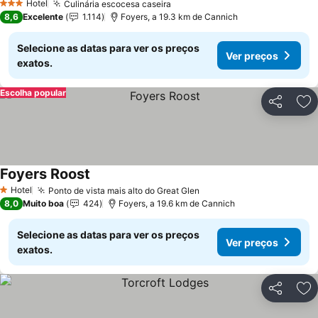
Hotel
Culinária escocesa caseira
3 Estrelas
8,6
Excelente
1.114
Foyers, a 19.3 km de Cannich
Selecione as datas para ver os preços
Ver preços
exatos.
Escolha popular
Partilhar
Ad
Foyers Roost
Hotel
Ponto de vista mais alto do Great Glen
1 Estrelas
8,0
Muito boa
424
Foyers, a 19.6 km de Cannich
Selecione as datas para ver os preços
Ver preços
exatos.
Partilhar
Ad