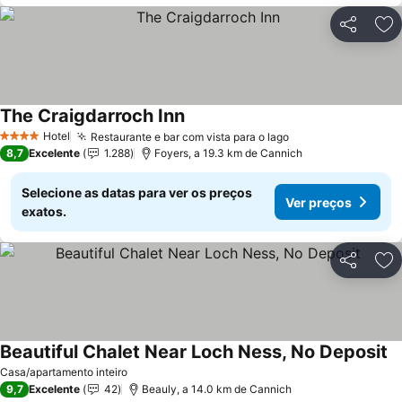
Partilhar
Ad
The Craigdarroch Inn
Hotel
Restaurante e bar com vista para o lago
4 Estrelas
8,7
Excelente
1.288
Foyers, a 19.3 km de Cannich
Selecione as datas para ver os preços
Ver preços
exatos.
Partilhar
Ad
Beautiful Chalet Near Loch Ness, No Deposit
Casa/apartamento inteiro
9,7
Excelente
42
Beauly, a 14.0 km de Cannich