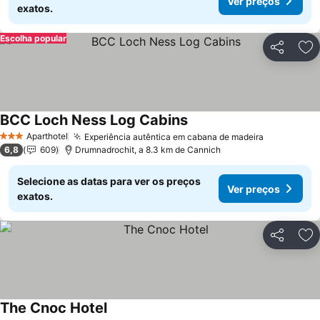
Ver preços
exatos.
Escolha popular
Partilhar
Ad
BCC Loch Ness Log Cabins
Aparthotel
Experiência autêntica em cabana de madeira
3 Estrelas
6,8
609
Drumnadrochit, a 8.3 km de Cannich
Selecione as datas para ver os preços
Ver preços
exatos.
Partilhar
Ad
The Cnoc Hotel