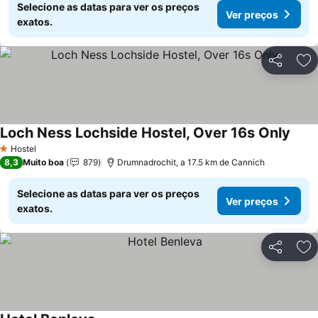
Selecione as datas para ver os preços
Ver preços
exatos.
Partilhar
Ad
Loch Ness Lochside Hostel, Over 16s Only
Hostel
1 Estrelas
8,3
Muito boa
879
Drumnadrochit, a 17.5 km de Cannich
Selecione as datas para ver os preços
Ver preços
exatos.
Partilhar
Ad