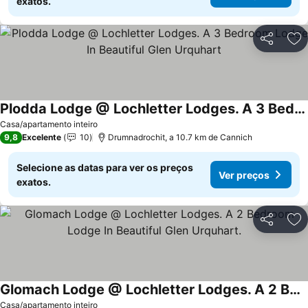
exatos.
Partilhar
Ad
Plodda Lodge @ Lochletter Lodges. A 3 Bedroom Lodge In Beautiful Glen Urquhart
Casa/apartamento inteiro
9,8
Excelente
10
Drumnadrochit, a 10.7 km de Cannich
Selecione as datas para ver os preços
Ver preços
exatos.
Partilhar
Ad
Glomach Lodge @ Lochletter Lodges. A 2 Bedroom Lodge In Beautiful Glen Urquhart.
Casa/apartamento inteiro