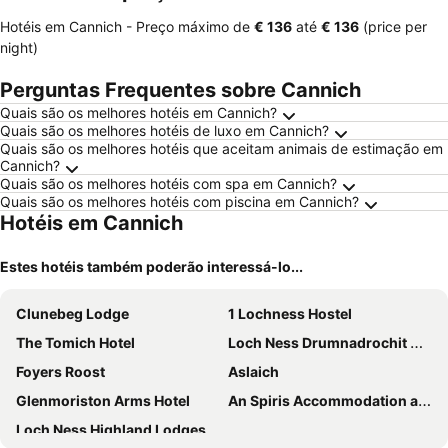
Hotéis em Cannich -
Preço máximo
de
‎€ 136
até
‎€ 136
(price per
night)
Perguntas Frequentes sobre Cannich
Quais são os melhores hotéis em Cannich?
Quais são os melhores hotéis de luxo em Cannich?
Quais são os melhores hotéis que aceitam animais de estimação em
Cannich?
Quais são os melhores hotéis com spa em Cannich?
Quais são os melhores hotéis com piscina em Cannich?
Hotéis em Cannich
Estes hotéis também poderão interessá-lo...
Clunebeg Lodge
1 Lochness Hostel
The Tomich Hotel
Loch Ness Drumnadrochit Hotel
Foyers Roost
Aslaich
Glenmoriston Arms Hotel
An Spiris Accommodation at Dundreggan Rewilding Centre
Loch Ness Highland Lodges