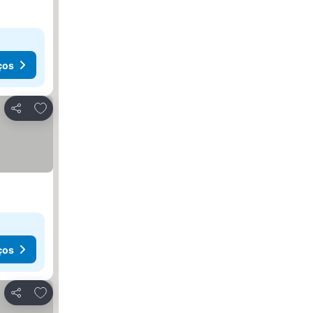
ços
Adicionar aos favoritos
Partilhar
ços
Adicionar aos favoritos
Partilhar