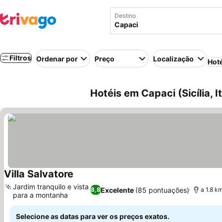
Destino
Filtros
Ordenar por
Preço
Localização
Hot
Hotéis em Capaci (Sicília, It
Villa Salvatore
Ver preços
Jardim tranquilo e vista
Excelente
(85 pontuações)
8,8
a 1.8 k
para a montanha
Ver preços
Selecione as datas para ver os preços exatos.