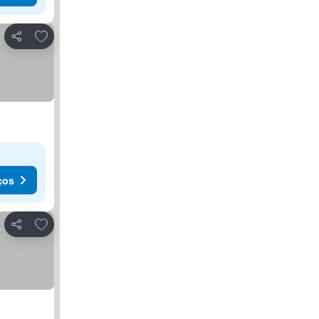
Adicionar aos favoritos
Partilhar
ços
Adicionar aos favoritos
Partilhar