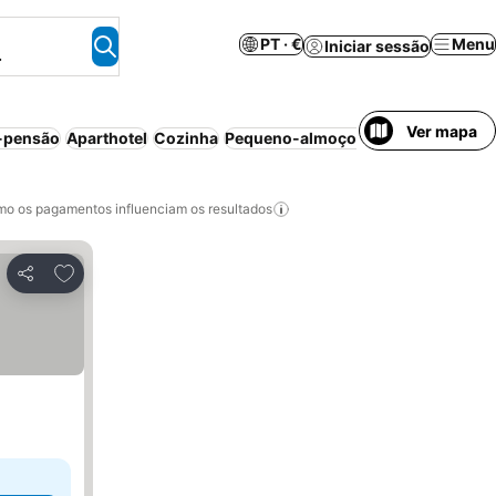
PT · €
Menu
Iniciar sessão
.
Ver mapa
-pensão
Aparthotel
Cozinha
Pequeno-almoço incluído
Casa/apa
o os pagamentos influenciam os resultados
Adicionar aos favoritos
Partilhar