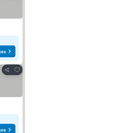
ços
Adicionar aos favoritos
Partilhar
ços