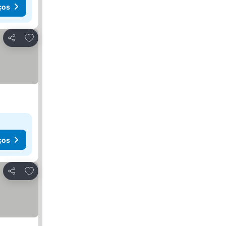
ços
Adicionar aos favoritos
Partilhar
ços
Adicionar aos favoritos
Partilhar