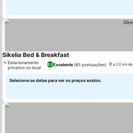
Sikelia Bed & Breakfast
Ver preços
Estacionamento
Excelente
(85 pontuações)
9,2
a 2.0 km de
privativo no local
Ver preços
Selecione as datas para ver os preços exatos.