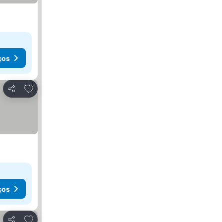
ços
Adicionar aos favoritos
Partilhar
ços
Adicionar aos favoritos