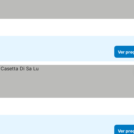
Ver pre
Ver pre