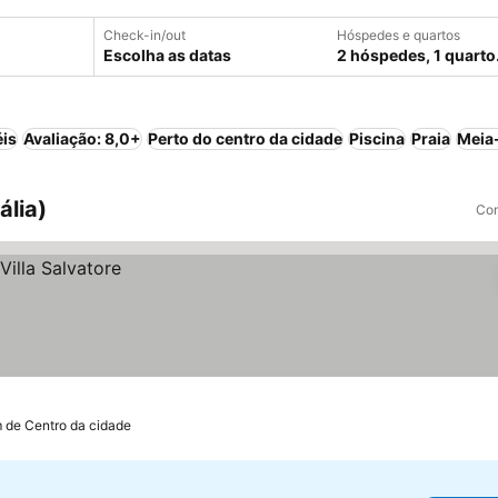
Check-in/out
Hóspedes e quartos
Escolha as datas
2 hóspedes, 1 quarto
éis
Avaliação: 8,0+
Perto do centro da cidade
Piscina
Praia
Meia
ália)
Com
m de Centro da cidade