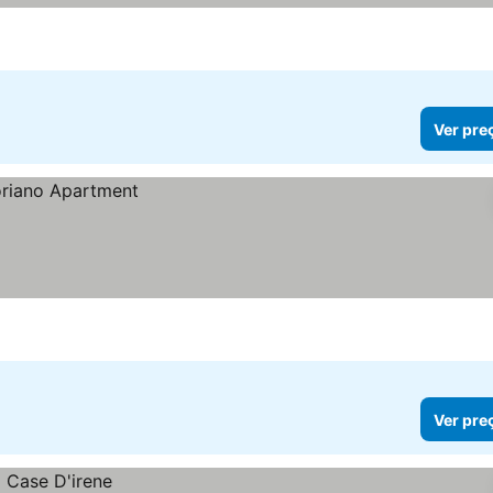
Ver pre
Ver pre