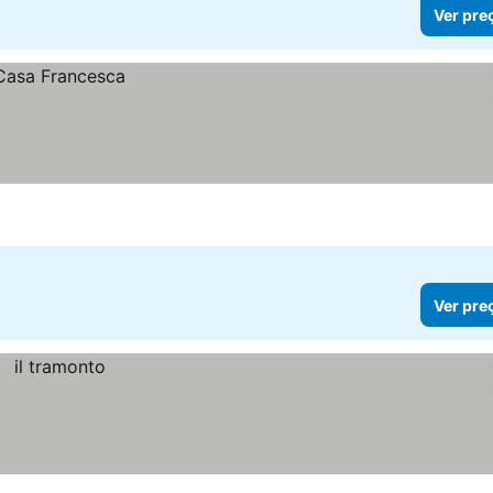
Ver pre
Ver pre