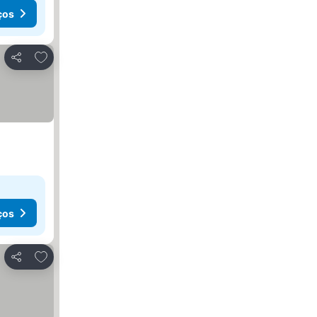
ços
Adicionar aos favoritos
Partilhar
ços
Adicionar aos favoritos
Partilhar