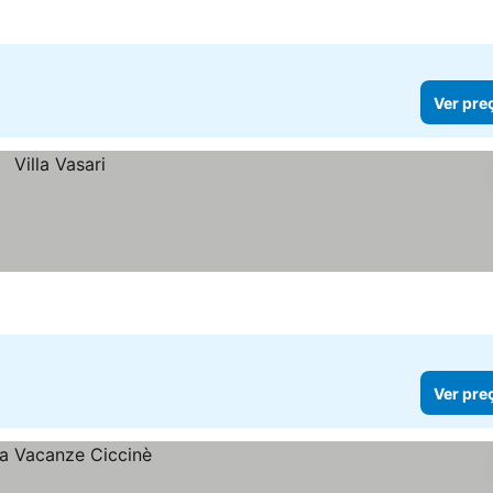
Ver pre
Ver pre