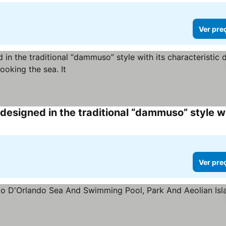
Ver pre
Ver pre