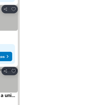
Adicionar aos favoritos
Partilhar
ços
Adicionar aos favoritos
Partilhar
Villa Dammuso is an exclusive villa where tranquility, privacy and comfort come together in a unique setting, surrounded by nature and overlooking the