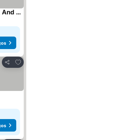
Fresh Anti-Stress Oasis Between Cefalù And Capo D'Orlando Sea And Swimming Pool, Park And Aeolian Islands
ços
Adicionar aos favoritos
Partilhar
ços