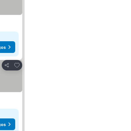
ços
Adicionar aos favoritos
Partilhar
ços