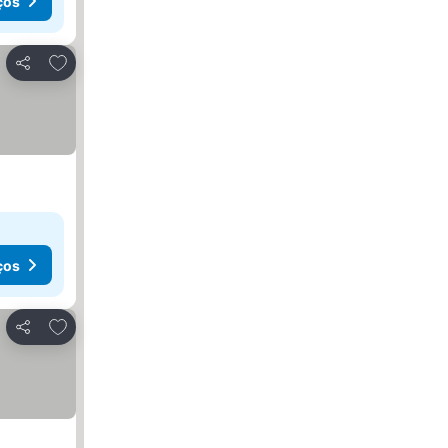
ços
Adicionar aos favoritos
Partilhar
ços
Adicionar aos favoritos
Partilhar