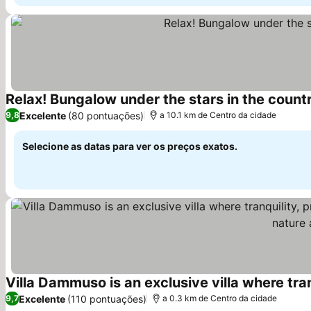
Relax! Bungalow under the stars in the count
Excelente
(80 pontuações)
9,8
a 10.1 km de Centro da cidade
Selecione as datas para ver os preços exatos.
Ver preços
Excelente
(110 pontuações)
9,7
a 0.3 km de Centro da cidade