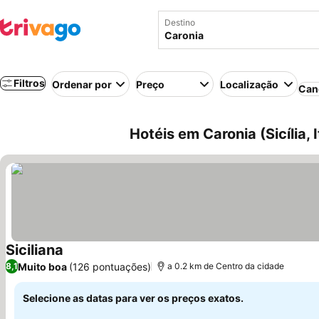
Destino
Filtros
Ordenar por
Preço
Localização
Can
Hotéis em Caronia (Sicília, I
Siciliana
Ver preços
Muito boa
(126 pontuações)
8,1
a 0.2 km de Centro da cidade
Selecione as datas para ver os preços exatos.