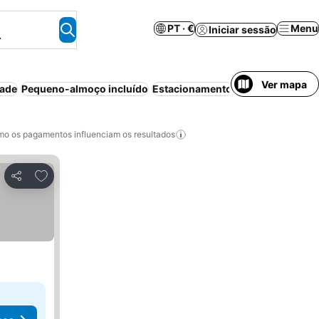
PT · €
Menu
Iniciar sessão
.
Ver mapa
dade
Pequeno-almoço incluído
Estacionamento
Animais permiti
o os pagamentos influenciam os resultados
Adicionar aos favoritos
Partilhar