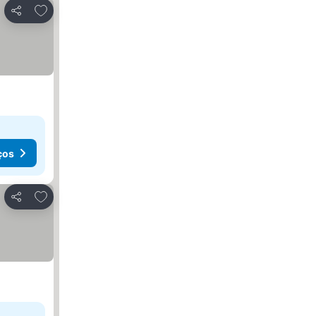
Adicionar aos favoritos
Partilhar
ços
Adicionar aos favoritos
Partilhar