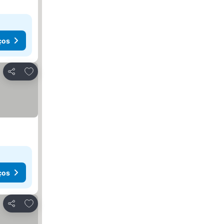
ços
Adicionar aos favoritos
Partilhar
ços
Adicionar aos favoritos
Partilhar