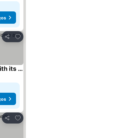
ços
Adicionar aos favoritos
Partilhar
Villa Alice is an independent newly built villa, designed in the traditional “dammuso” style with its characteristic dome and overlooking the sea. It
ços
Adicionar aos favoritos
Partilhar