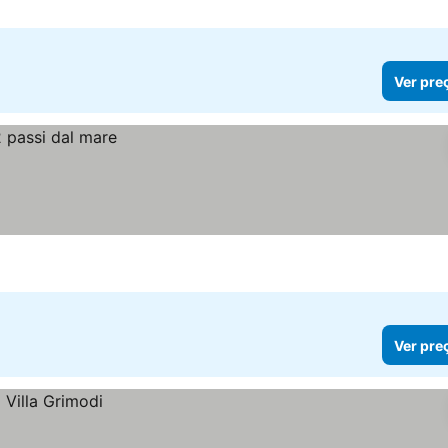
Ver pre
Ver pre