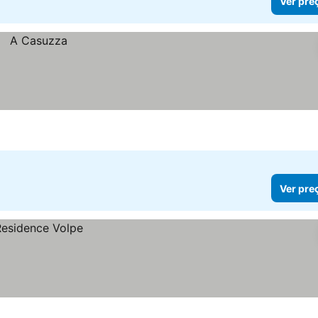
Ver pre
Ver pre