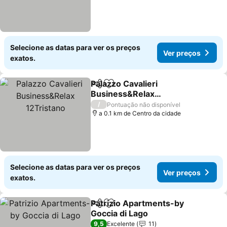
Selecione as datas para ver os preços
Ver preços
exatos.
Palazzo Cavalieri
Partilhar
Adicionar aos favoritos
Business&Relax
12Tristano
/
Pontuação não disponível
a 0.1 km de Centro da cidade
Selecione as datas para ver os preços
Ver preços
exatos.
Patrizio Apartments-by
Partilhar
Adicionar aos favoritos
Goccia di Lago
9,5
Excelente
11