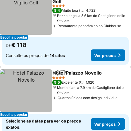
Golf
4 Estrelas
8,4
Muito boa
4.722
Pozzolengo, a 8.6 km de Castiglione delle
Stiviere
Restaurante panorâmico no Clubhouse
Escolha popular
€ 118
De
Consulte os preços de
14 sites
Ver preços
Hotel Palazzo Novello
Partilhar
Adicionar aos favoritos
4 Estrelas
9,5
Excelente
1.920
Montichiari, a 7.9 km de Castiglione delle
Stiviere
Quartos únicos com design individual
Escolha popular
Selecione as datas para ver os preços
Ver preços
exatos.