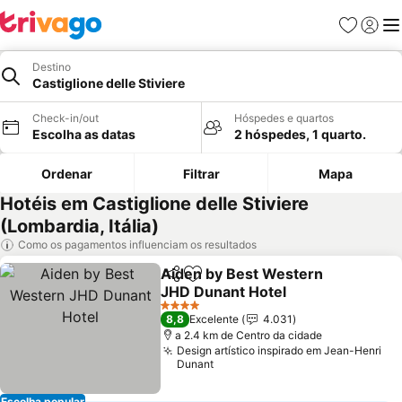
Favoritos
Iniciar
Me
Destino
Castiglione delle Stiviere
Check-in/out
Hóspedes e quartos
Escolha as datas
2 hóspedes, 1 quarto.
Ordenar
Filtrar
Mapa
Hotéis em Castiglione delle Stiviere
(Lombardia, Itália)
Como os pagamentos influenciam os resultados
Aiden by Best Western
Partilhar
Adicionar aos favoritos
JHD Dunant Hotel
4 Estrelas
8,8
Excelente
4.031
a 2.4 km de Centro da cidade
Design artístico inspirado em Jean-Henri
Dunant
Escolha popular