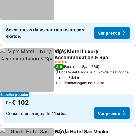
Selecione as datas para ver os preços
Ver preços
exatos.
Vip's Motel Luxury
Partilhar
Adicionar aos favoritos
Accommodation & Spa
4 Estrelas
8,8
Excelente
1.735
Lonato del Garda, a 7.1 km de Castiglione
delle Stiviere
Hidromassagem no quarto
Escolha popular
€ 102
De
Consulte os preços de
11 sites
Ver preços
Garda Hotel San Vigilio
Partilhar
Adicionar aos favoritos