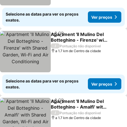
Selecione as datas para ver os preços
Ver preços
exatos.
Apartment 'Il Mulino Del
Partilhar
Adicionar aos favoritos
Botteghino - Firenze' with
Shared Garden, Wi-Fi and
/
Pontuação não disponível
Air Conditioning
a 1.7 km de Centro da cidade
Selecione as datas para ver os preços
Ver preços
exatos.
Apartment 'Il Mulino Del
Partilhar
Adicionar aos favoritos
Botteghino - Amalfi' with
Shared Garden, Wi-Fi and
/
Pontuação não disponível
Air Conditioning
a 1.7 km de Centro da cidade