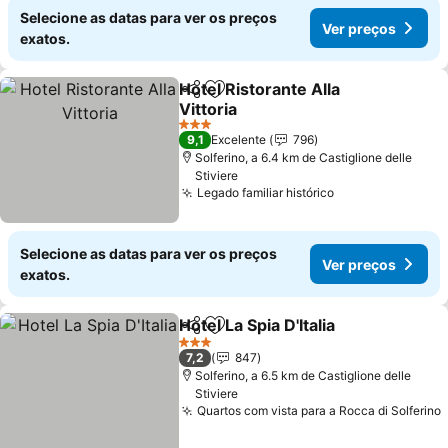
Selecione as datas para ver os preços
Ver preços
exatos.
Hotel Ristorante Alla
Partilhar
Adicionar aos favoritos
Vittoria
3 Estrelas
9,1
Excelente
796
Solferino, a 6.4 km de Castiglione delle
Stiviere
Legado familiar histórico
Selecione as datas para ver os preços
Ver preços
exatos.
Hotel La Spia D'Italia
Partilhar
Adicionar aos favoritos
3 Estrelas
7,2
847
Solferino, a 6.5 km de Castiglione delle
Stiviere
Quartos com vista para a Rocca di Solferino