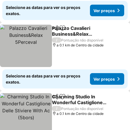
Selecione as datas para ver os preços
Ver preços
exatos.
Palazzo Cavalieri
Partilhar
Adicionar aos favoritos
Business&Relax
5Perceval
/
Pontuação não disponível
a 0.1 km de Centro da cidade
Selecione as datas para ver os preços
Ver preços
exatos.
Charming Studio In
Partilhar
Adicionar aos favoritos
Wonderful Castiglione
Delle Stiviere With Ac
/
Pontuação não disponível
(5bors)
a 0.1 km de Centro da cidade