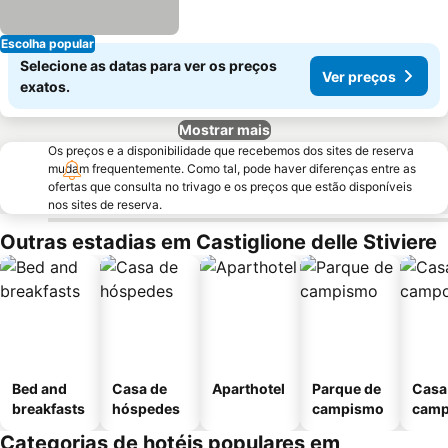
Escolha popular
Selecione as datas para ver os preços
Ver preços
exatos.
Mostrar mais
Os preços e a disponibilidade que recebemos dos sites de reserva
mudam frequentemente. Como tal, pode haver diferenças entre as
ofertas que consulta no trivago e os preços que estão disponíveis
nos sites de reserva.
Outras estadias em Castiglione delle Stiviere
Bed and
Casa de
Aparthotel
Parque de
Casa
breakfasts
hóspedes
campismo
cam
Categorias de hotéis populares em