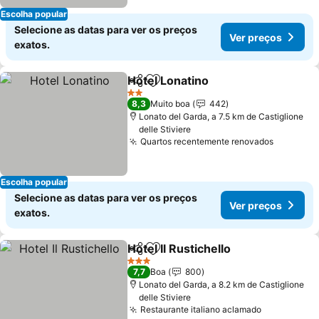
Escolha popular
Selecione as datas para ver os preços
Ver preços
exatos.
Hotel Lonatino
Partilhar
Adicionar aos favoritos
2 Estrelas
8,3
Muito boa
442
Lonato del Garda, a 7.5 km de Castiglione
delle Stiviere
Quartos recentemente renovados
Escolha popular
Selecione as datas para ver os preços
Ver preços
exatos.
Hotel Il Rustichello
Partilhar
Adicionar aos favoritos
3 Estrelas
7,7
Boa
800
Lonato del Garda, a 8.2 km de Castiglione
delle Stiviere
Restaurante italiano aclamado