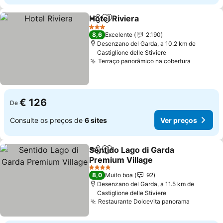
Hotel Riviera
Partilhar
Adicionar aos favoritos
3 Estrelas
8,6
Excelente
2.190
Desenzano del Garda, a 10.2 km de
Castiglione delle Stiviere
Terraço panorâmico na cobertura
€ 126
De
Consulte os preços de
6 sites
Ver preços
Sentido Lago di Garda
Partilhar
Adicionar aos favoritos
Premium Village
4 Estrelas
8,0
Muito boa
92
Desenzano del Garda, a 11.5 km de
Castiglione delle Stiviere
Restaurante Dolcevita panorama