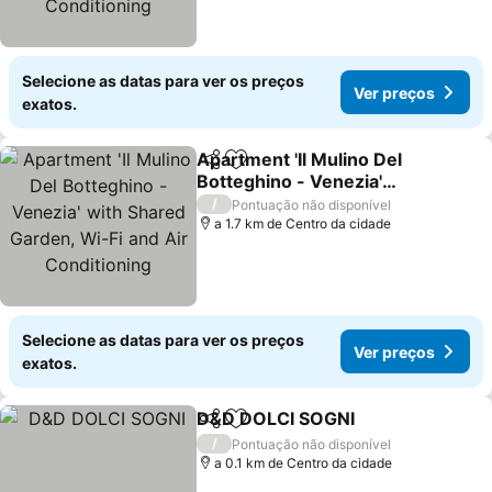
Selecione as datas para ver os preços
Ver preços
exatos.
Apartment 'Il Mulino Del
Partilhar
Adicionar aos favoritos
Botteghino - Venezia'
with Shared Garden, Wi-
/
Pontuação não disponível
Fi and Air Conditioning
a 1.7 km de Centro da cidade
Selecione as datas para ver os preços
Ver preços
exatos.
D&D DOLCI SOGNI
Partilhar
Adicionar aos favoritos
/
Pontuação não disponível
a 0.1 km de Centro da cidade