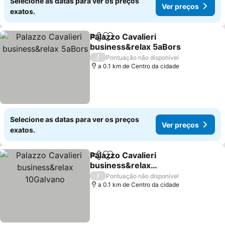
Selecione as datas para ver os preços
Ver preços
exatos.
Palazzo Cavalieri
Partilhar
Adicionar aos favoritos
business&relax 5aBors
/
Pontuação não disponível
a 0.1 km de Centro da cidade
Selecione as datas para ver os preços
Ver preços
exatos.
Palazzo Cavalieri
Partilhar
Adicionar aos favoritos
business&relax
10Galvano
/
Pontuação não disponível
a 0.1 km de Centro da cidade