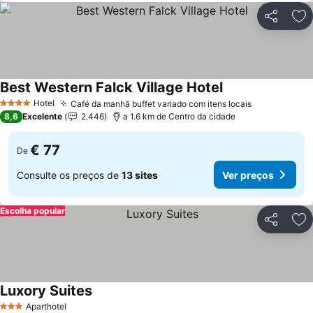
Partilhar
Ad
Best Western Falck Village Hotel
Hotel
Café da manhã buffet variado com itens locais
4 Estrelas
8,6
Excelente
2.446
a 1.6 km de Centro da cidade
€ 77
De
Consulte os preços de
13 sites
Ver preços
Escolha popular
Partilhar
Ad
Luxory Suites
Aparthotel
3 Estrelas