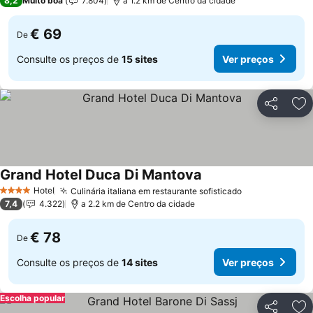
8,2
Muito boa
7.804
a 1.2 km de Centro da cidade
€ 69
De
Consulte os preços de
15 sites
Ver preços
Partilhar
Ad
Grand Hotel Duca Di Mantova
Hotel
Culinária italiana em restaurante sofisticado
4 Estrelas
7,4
4.322
a 2.2 km de Centro da cidade
€ 78
De
Consulte os preços de
14 sites
Ver preços
Escolha popular