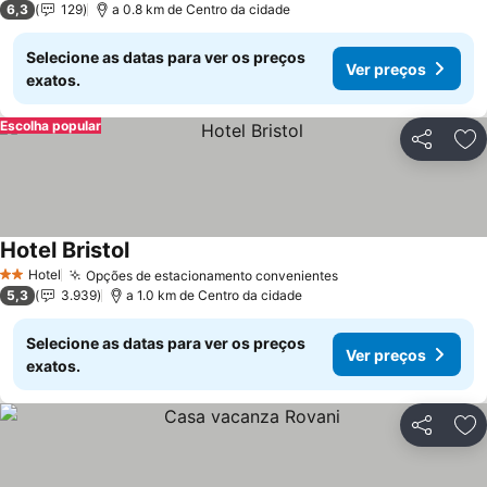
6,3
129
a 0.8 km de Centro da cidade
Selecione as datas para ver os preços
Ver preços
exatos.
Escolha popular
Partilhar
Ad
Hotel Bristol
Hotel
Opções de estacionamento convenientes
2 Estrelas
5,3
3.939
a 1.0 km de Centro da cidade
Selecione as datas para ver os preços
Ver preços
exatos.
Partilhar
Ad