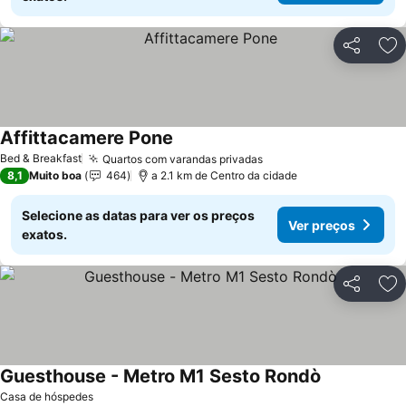
Partilhar
Ad
Affittacamere Pone
Bed & Breakfast
Quartos com varandas privadas
8,1
Muito boa
464
a 2.1 km de Centro da cidade
Selecione as datas para ver os preços
Ver preços
exatos.
Partilhar
Ad
Guesthouse - Metro M1 Sesto Rondò
Casa de hóspedes