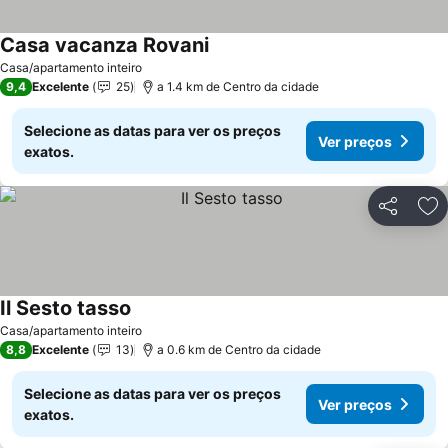
Casa vacanza Rovani
Casa/apartamento inteiro
9,4
Excelente
25
a 1.4 km de Centro da cidade
Selecione as datas para ver os preços
Ver preços
exatos.
Partilhar
Ad
Il Sesto tasso
Casa/apartamento inteiro
8,8
Excelente
13
a 0.6 km de Centro da cidade
Selecione as datas para ver os preços
Ver preços
exatos.