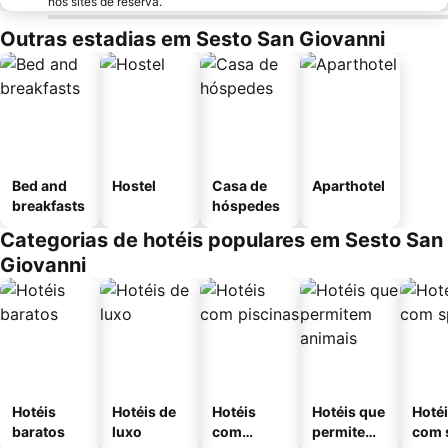
nos sites de reserva.
Outras estadias em Sesto San Giovanni
Bed and
Hostel
Casa de
Aparthotel
breakfasts
hóspedes
Categorias de hotéis populares em Sesto San
Giovanni
Hotéis
Hotéis de
Hotéis
Hotéis que
Hoté
baratos
luxo
com
permitem
com 