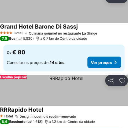
Partilhar
Ad
Grand Hotel Barone Di Sassj
Hotel
Culinária gourmet no restaurante La Sfinge
4 Estrelas
7,5
Boa
5.830
a 0.7 km de Centro da cidade
€ 80
De
Consulte os preços de
14 sites
Ver preços
Escolha popular
Partilhar
Ad
RRRapido Hotel
Hotel
Design moderno e recém-renovado
1 Estrelas
8,6
Excelente
1.618
a 1.2 km de Centro da cidade