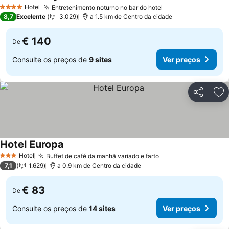
Hotel
Entretenimento noturno no bar do hotel
4 Estrelas
8,7
Excelente
3.029
a 1.5 km de Centro da cidade
€ 140
De
Consulte os preços de
9 sites
Ver preços
Partilhar
Ad
Hotel Europa
Hotel
Buffet de café da manhã variado e farto
3 Estrelas
7,1
1.629
a 0.9 km de Centro da cidade
€ 83
De
Consulte os preços de
14 sites
Ver preços