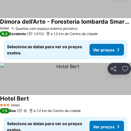
Dimora dell'Arte - Foresteria lombarda Smart Rent
Hotel
Quartos com espaço externo privativo
9,2
Excelente
1.010
a 1.2 km de Centro da cidade
Selecione as datas para ver os preços
Ver preços
exatos.
Partilhar
Ad
Hotel Bert
Hotel
3 Estrelas
7,5
Boa
6
a 1.2 km de Centro da cidade
Selecione as datas para ver os preços
Ver preços
exatos.