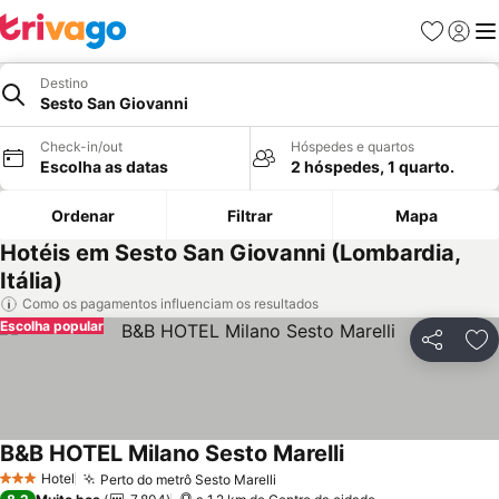
Favoritos
Iniciar
Me
Destino
Sesto San Giovanni
Check-in/out
Hóspedes e quartos
Escolha as datas
2 hóspedes, 1 quarto.
Ordenar
Filtrar
Mapa
Hotéis em Sesto San Giovanni (Lombardia,
Itália)
Como os pagamentos influenciam os resultados
Escolha popular
Partilhar
Ad
B&B HOTEL Milano Sesto Marelli
Hotel
Perto do metrô Sesto Marelli
3 Estrelas