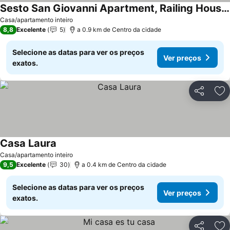
Sesto San Giovanni Apartment, Railing House. Metro Line 1 Sesto RondÒ
Casa/apartamento inteiro
8,8
Excelente
5
a 0.9 km de Centro da cidade
Selecione as datas para ver os preços
Ver preços
exatos.
Partilhar
Ad
Casa Laura
Casa/apartamento inteiro
9,5
Excelente
30
a 0.4 km de Centro da cidade
Selecione as datas para ver os preços
Ver preços
exatos.