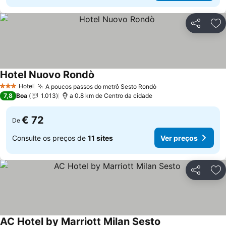
Partilhar
Ad
Hotel Nuovo Rondò
Hotel
A poucos passos do metrô Sesto Rondò
3 Estrelas
7,8
Boa
1.013
a 0.8 km de Centro da cidade
€ 72
De
Consulte os preços de
11 sites
Ver preços
Partilhar
Ad
AC Hotel by Marriott Milan Sesto