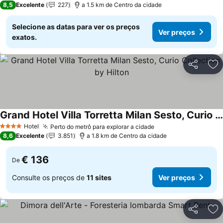
8,5
Excelente
227
a 1.5 km de Centro da cidade
Selecione as datas para ver os preços
Ver preços
exatos.
Partilhar
Ad
Grand Hotel Villa Torretta Milan Sesto, Curio Collection by Hilton
Hotel
Perto do metrô para explorar a cidade
4 Estrelas
8,6
Excelente
3.851
a 1.8 km de Centro da cidade
€ 136
De
Consulte os preços de
11 sites
Ver preços
Partilhar
Ad