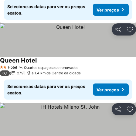
Selecione as datas para ver os preços
Ver preços
exatos.
Partilhar
Ad
Queen Hotel
Hotel
Quartos espaçosos e renovados
2 Estrelas
6,1
279
a 1.4 km de Centro da cidade
Selecione as datas para ver os preços
Ver preços
exatos.
Partilhar
Ad