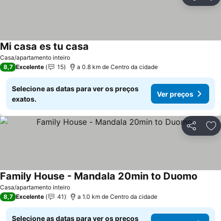
Partilhar
Ad
Mi casa es tu casa
Casa/apartamento inteiro
8,7
Excelente
15
a 0.8 km de Centro da cidade
Selecione as datas para ver os preços
Ver preços
exatos.
Partilhar
Ad
Family House - Mandala 20min to Duomo
Casa/apartamento inteiro
8,7
Excelente
41
a 1.0 km de Centro da cidade
Selecione as datas para ver os preços