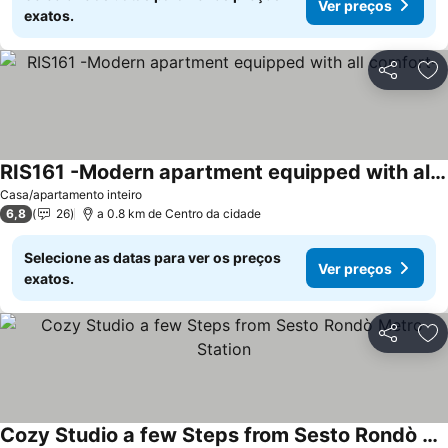
Ver preços
exatos.
Partilhar
Ad
RIS161 -Modern apartment equipped with all comfort-
Casa/apartamento inteiro
6,8
26
a 0.8 km de Centro da cidade
Selecione as datas para ver os preços
Ver preços
exatos.
Partilhar
Ad
Cozy Studio a few Steps from Sesto Rondò Metro Station