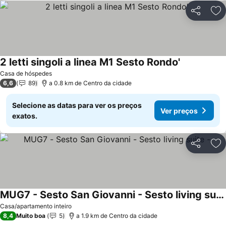
Partilhar
Ad
2 letti singoli a linea M1 Sesto Rondo'
Casa de hóspedes
6,6
89
a 0.8 km de Centro da cidade
Selecione as datas para ver os preços
Ver preços
exatos.
Partilhar
Ad
MUG7 - Sesto San Giovanni - Sesto living suite -
Casa/apartamento inteiro
8,4
Muito boa
5
a 1.9 km de Centro da cidade