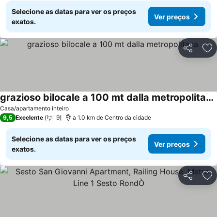
Selecione as datas para ver os preços
Ver preços
exatos.
Partilhar
Ad
grazioso bilocale a 100 mt dalla metropolitana
Casa/apartamento inteiro
9,5
Excelente
9
a 1.0 km de Centro da cidade
Selecione as datas para ver os preços
Ver preços
exatos.
Partilhar
Ad