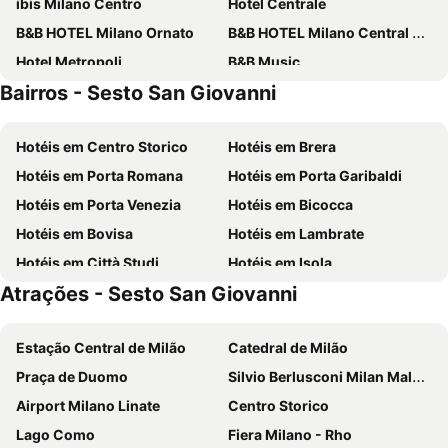
ibis Milano Centro
Hotel Centrale
B&B HOTEL Milano Ornato
B&B HOTEL Milano Central Station
Hotel Metropoli
B&B Music
Bairros - Sesto San Giovanni
iH Hotels Milano Gioia
Eurohotel
Golf Hotel Milano
J24 Hotel Milano
Hotéis em Centro Storico
Hotéis em Brera
Hotel Berna
Klima Hotel Milano Fiere
Hotéis em Porta Romana
Hotéis em Porta Garibaldi
Hotel Degli Arcimboldi
Meliá Milano
Hotéis em Porta Venezia
Hotéis em Bicocca
Hotel Raffaello
43 Station Hotel
Hotéis em Bovisa
Hotéis em Lambrate
iH Hotels Milano ApartHotel Argonne Park
Hotel Mayorca
Hotéis em Città Studi
Hotéis em Isola
Doria Grand Hotel
Albergo Corvetto Corso Lodi
Atrações - Sesto San Giovanni
Hotéis em Loreto
Hotéis em Centro Direzionale di Milano
Best Western The Hub Hotel
Golden Milano Hotel
Hotéis em Comasina
Hotéis em Segnano
NH Linate
IH Hotels Milano Centrale
Estação Central de Milão
Catedral de Milão
Hotéis em Novegro
Hotéis em Porta Vittoria
NH Collection Milano Touring
Brunelleschi Hotel
Praça de Duomo
Silvio Berlusconi Milan Malpensa Airport
Hotéis em Sant'Ambrogio
Hotéis em Montalbino
Acca Palace
Novotel Milano Linate Aeroporto
Airport Milano Linate
Centro Storico
Hotéis em Ca' Granda
Hotéis em Ortica
Sheraton Milan San Siro
ibis Styles Milano Centro
Lago Como
Fiera Milano - Rho
Hotéis em Porta Nuova
Hotéis em Quarto Oggiaro
NH Milano Congress Centre
Best Western Hotel Madison