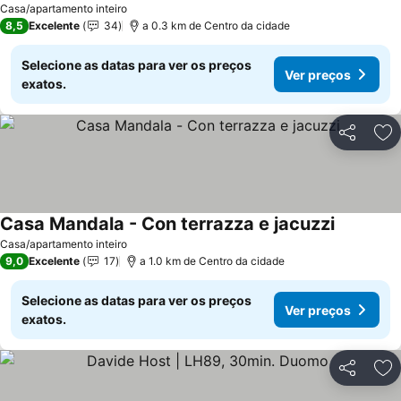
Casa/apartamento inteiro
8,5
Excelente
34
a 0.3 km de Centro da cidade
Selecione as datas para ver os preços
Ver preços
exatos.
Partilhar
Ad
Casa Mandala - Con terrazza e jacuzzi
Casa/apartamento inteiro
9,0
Excelente
17
a 1.0 km de Centro da cidade
Selecione as datas para ver os preços
Ver preços
exatos.
Partilhar
Ad