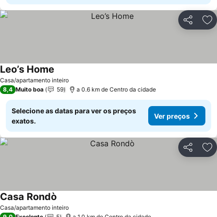
Partilhar
Ad
Leo’s Home
Casa/apartamento inteiro
8,4
Muito boa
59
a 0.6 km de Centro da cidade
Selecione as datas para ver os preços
Ver preços
exatos.
Partilhar
Ad
Casa Rondò
Casa/apartamento inteiro
9,0
Excelente
5
a 1.0 km de Centro da cidade