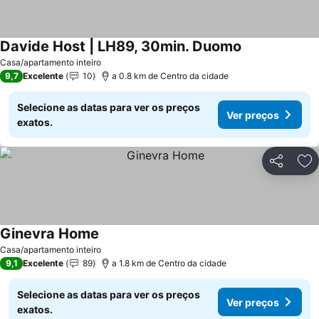
Davide Host | LH89, 30min. Duomo
Casa/apartamento inteiro
9,7
Excelente
10
a 0.8 km de Centro da cidade
Selecione as datas para ver os preços
Ver preços
exatos.
Partilhar
Ad
Ginevra Home
Casa/apartamento inteiro
9,1
Excelente
89
a 1.8 km de Centro da cidade
Selecione as datas para ver os preços
Ver preços
exatos.