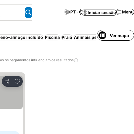
PT · €
Menu
Iniciar sessão
.
Ver mapa
eno-almoço incluído
Piscina
Praia
Animais permitidos
Aparthot
o os pagamentos influenciam os resultados
Adicionar aos favoritos
Partilhar