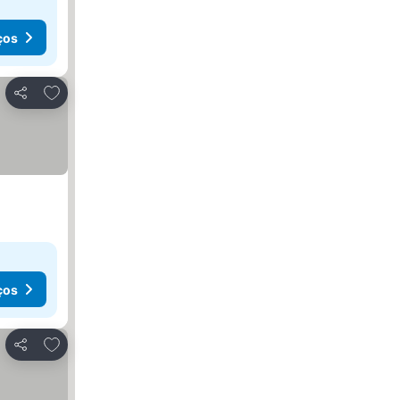
ços
Adicionar aos favoritos
Partilhar
ços
Adicionar aos favoritos
Partilhar