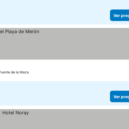
Ver pre
 Puente de la Maza
Ver pre