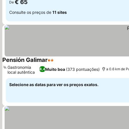
€ 65
De
Consulte os preços de
11 sites
Pensión Galimar
2 Estrelas
Gastronomia
Muito boa
(373 pontuações)
8,4
a 0.6 km de P
local autêntica
Selecione as datas para ver os preços exatos.