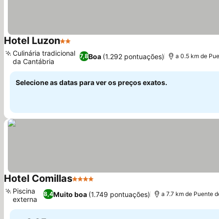
Hotel Luzon
2 Estrelas
Culinária tradicional
Boa
(1.292 pontuações)
7,8
a 0.5 km de Pu
da Cantábria
Selecione as datas para ver os preços exatos.
Hotel Comillas
4 Estrelas
Piscina
Muito boa
(1.749 pontuações)
8,4
a 7.7 km de Puente 
externa