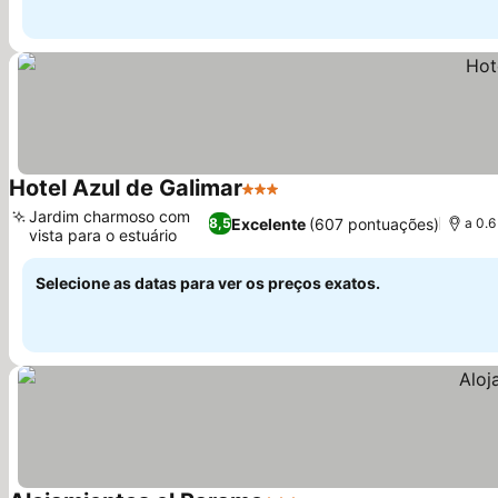
Hotel Azul de Galimar
3 Estrelas
Jardim charmoso com
Excelente
(607 pontuações)
8,5
a 0.6
vista para o estuário
Selecione as datas para ver os preços exatos.