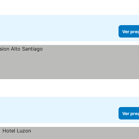
Ver pre
Ver pre