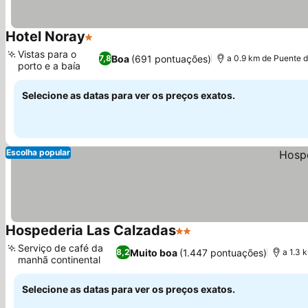
Hotel Noray
1 Estrelas
Vistas para o
Boa
(691 pontuações)
7,8
a 0.9 km de Puente 
porto e a baía
Selecione as datas para ver os preços exatos.
Escolha popular
Hospederia Las Calzadas
2 Estrelas
Serviço de café da
Muito boa
(1.447 pontuações)
8,2
a 1.3 
manhã continental
Selecione as datas para ver os preços exatos.