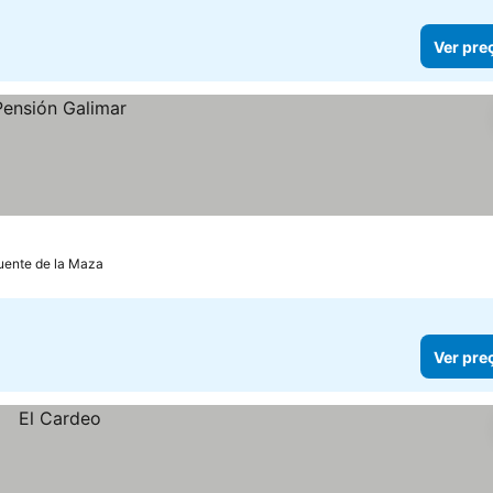
Ver pre
uente de la Maza
Ver pre