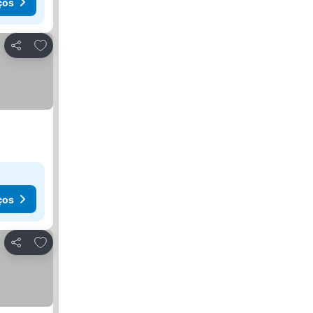
ços
Adicionar aos favoritos
Partilhar
ços
Adicionar aos favoritos
Partilhar