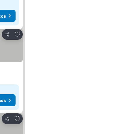
ços
Adicionar aos favoritos
Partilhar
ços
Adicionar aos favoritos
Partilhar