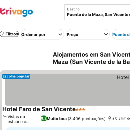
Destino
Filtros
Ordenar por
Preço
Puente d
Alojamentos em San Vicente
Maza (San Vicente de la B
Escolha popular
Hotel Faro de San Vicente
3 Estrelas
Vistas do
Muito boa
(3.406 pontuações)
8,2
a 0.8 km d
estuário e
pântanos