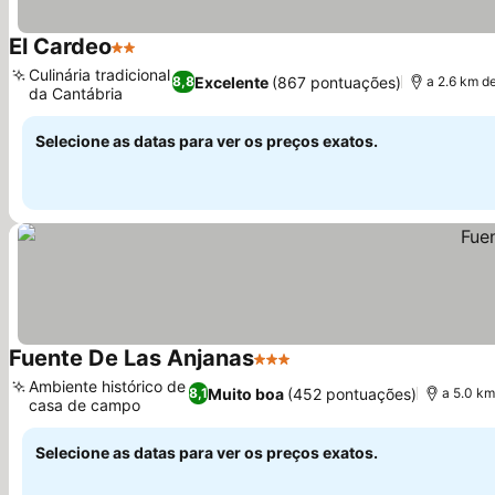
El Cardeo
2 Estrelas
Culinária tradicional
Excelente
(867 pontuações)
8,8
a 2.6 km d
da Cantábria
Selecione as datas para ver os preços exatos.
Fuente De Las Anjanas
3 Estrelas
Ambiente histórico de
Muito boa
(452 pontuações)
8,1
a 5.0 k
casa de campo
Selecione as datas para ver os preços exatos.