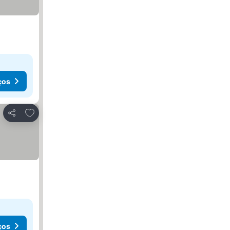
ços
Adicionar aos favoritos
Partilhar
ços