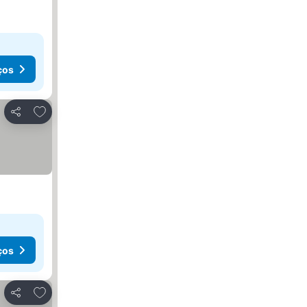
ços
Adicionar aos favoritos
Partilhar
ços
Adicionar aos favoritos
Partilhar