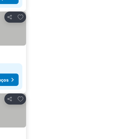
Adicionar aos favoritos
Partilhar
eços
Adicionar aos favoritos
Partilhar