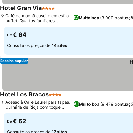
Hotel Gran Via
4 Estrelas
Café da manhã caseiro em estilo
Muito boa
(3.009 pontuaçõ
8,1
buffet, Quartos familiares
espaçosos
€ 64
De
Consulte os preços de
14 sites
Escolha popular
Hotel Los Bracos
4 Estrelas
Acesso à Calle Laurel para tapas,
Muito boa
(9.479 pontuaçõ
8,1
Culinária de Rioja com toque
oriental
€ 62
De
Consulte os preços de
17 sites