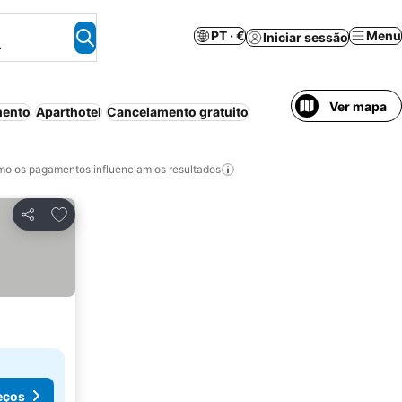
PT · €
Menu
Iniciar sessão
.
Ver mapa
mento
Aparthotel
Cancelamento gratuito
o os pagamentos influenciam os resultados
Adicionar aos favoritos
Partilhar
eços