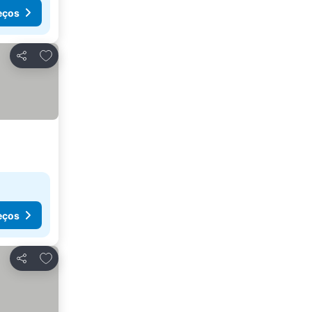
eços
Adicionar aos favoritos
Partilhar
eços
Adicionar aos favoritos
Partilhar