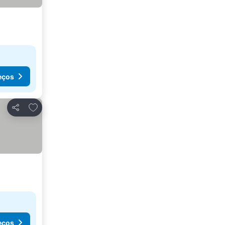
eços
Adicionar aos favoritos
Partilhar
eços