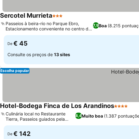
Sercotel Murrieta
3 Estrelas
Passeios à beira-rio no Parque Ebro,
Boa
(8.215 pontuaç
7,9
Estacionamento conveniente no centro da
cidade
€ 45
De
Consulte os preços de
13 sites
Escolha popular
Hotel-Bodega Finca de Los Arandinos
4 Estrelas
Culinária local no Restaurante
Muito boa
(1.387 pontuaçõe
8,4
Tierra, Passeios guiados pela
vinícola
€ 142
De