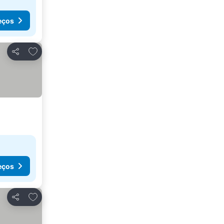
eços
Adicionar aos favoritos
Partilhar
eços
Adicionar aos favoritos
Partilhar