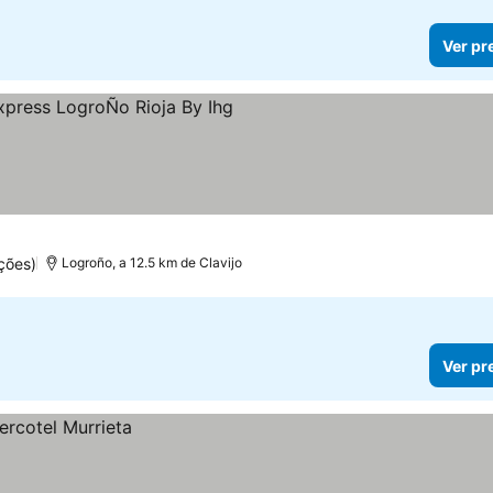
Ver pr
las
ções)
Logroño, a 12.5 km de Clavijo
Ver pr