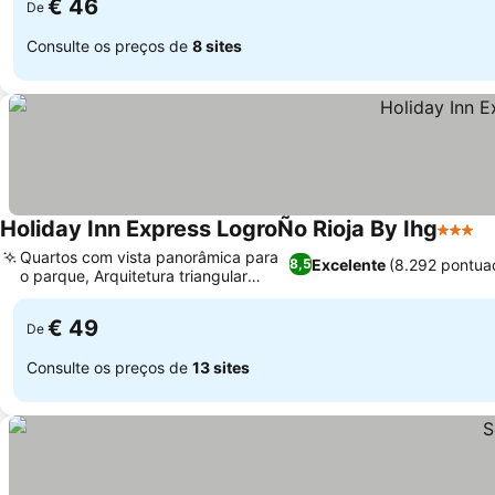
€ 46
De
Consulte os preços de
8 sites
Holiday Inn Express LogroÑo Rioja By Ihg
3 Estre
Quartos com vista panorâmica para
Excelente
(8.292 pontua
8,5
o parque, Arquitetura triangular
distinta
€ 49
De
Consulte os preços de
13 sites