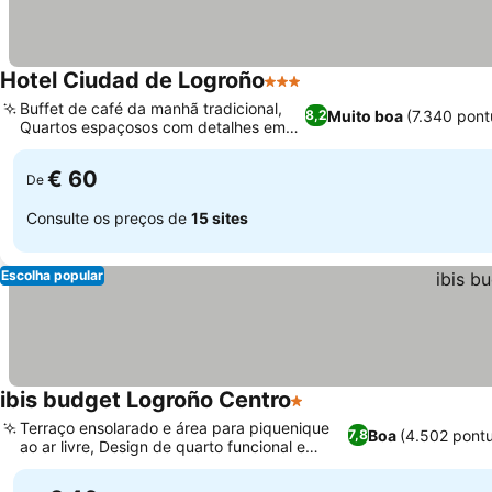
Hotel Ciudad de Logroño
3 Estrelas
Buffet de café da manhã tradicional,
Muito boa
(7.340 pon
8,2
Quartos espaçosos com detalhes em
mármore
€ 60
De
Consulte os preços de
15 sites
Escolha popular
ibis budget Logroño Centro
1 Estrelas
Terraço ensolarado e área para piquenique
Boa
(4.502 pont
7,8
ao ar livre, Design de quarto funcional e
minimalista