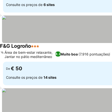
Consulte os preços de
6 sites
F&G Logroño
3 Estrelas
Área de bem-estar relaxante,
Muito boa
(7.916 pontuações)
8,3
Jantar no pátio mediterrâneo
€ 50
De
Consulte os preços de
14 sites