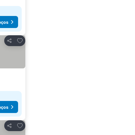
eços
Adicionar aos favoritos
Partilhar
eços
Adicionar aos favoritos
Partilhar