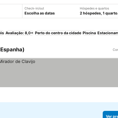
Check-in/out
Hóspedes e quartos
Escolha as datas
2 hóspedes, 1 quarto
éis
Avaliação: 8,0+
Perto do centro da cidade
Piscina
Estaciona
, Espanha)
Com
Ver pr