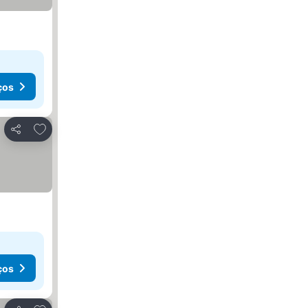
ços
Adicionar aos favoritos
Partilhar
ços