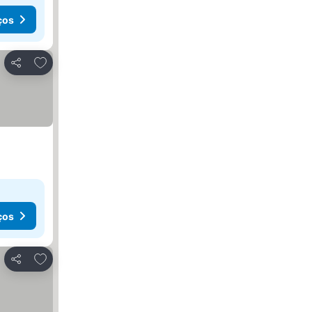
ços
Adicionar aos favoritos
Partilhar
ços
Adicionar aos favoritos
Partilhar