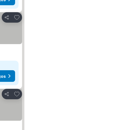
Adicionar aos favoritos
Partilhar
ços
Adicionar aos favoritos
Partilhar