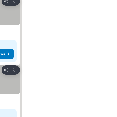
Adicionar aos favoritos
Partilhar
ços
Adicionar aos favoritos
Partilhar