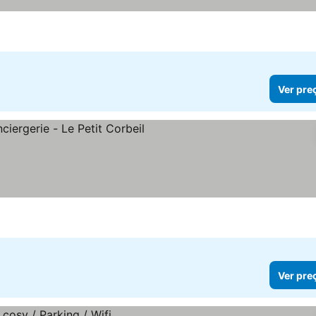
Ver pre
Ver pre