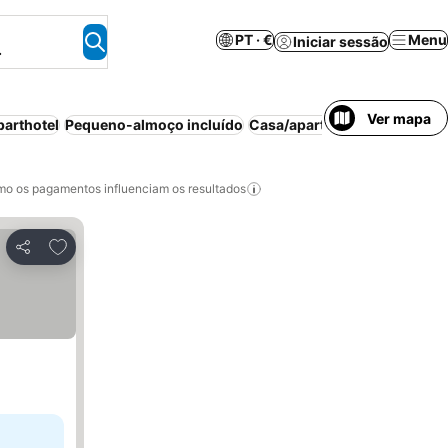
PT · €
Menu
Iniciar sessão
.
Ver mapa
parthotel
Pequeno-almoço incluído
Casa/apartamento inteiro
Es
o os pagamentos influenciam os resultados
Adicionar aos favoritos
Partilhar