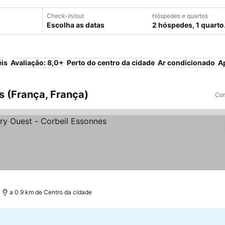
Check-in/out
Hóspedes e quartos
Escolha as datas
2 hóspedes, 1 quarto
éis
Avaliação: 8,0+
Perto do centro da cidade
Ar condicionado
A
s (França, França)
Com
trelas
a 0.9 km de Centro da cidade