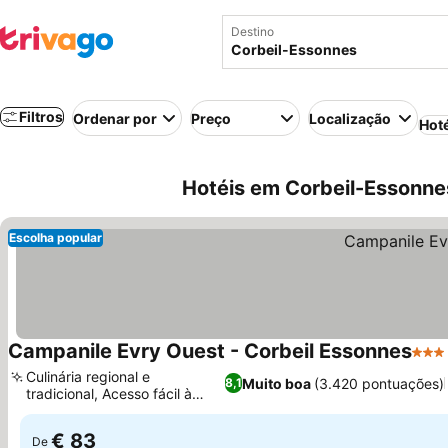
Destino
Filtros
Ordenar por
Preço
Localização
Hot
Hotéis em Corbeil-Essonne
Escolha popular
Campanile Evry Ouest - Corbeil Essonnes
3 Es
Culinária regional e
Muito boa
(3.420 pontuações)
8,1
tradicional, Acesso fácil à
autoestrada
€ 83
De