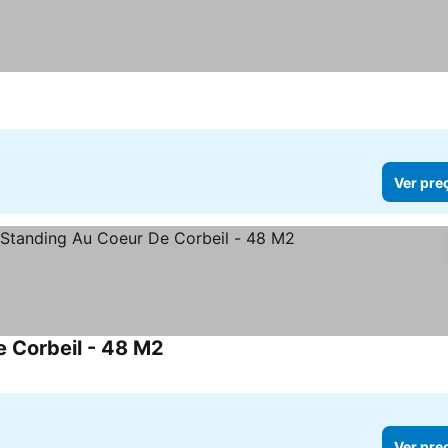
Ver pre
e Corbeil - 48 M2
Ver pre