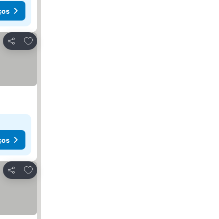
ços
Adicionar aos favoritos
Partilhar
ços
Adicionar aos favoritos
Partilhar