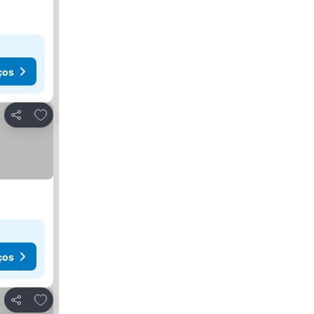
ços
Adicionar aos favoritos
Partilhar
ços
Adicionar aos favoritos
Partilhar