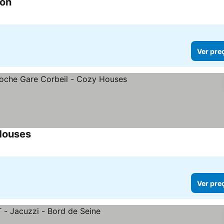
ion
Ver pre
 Houses
Ver pre