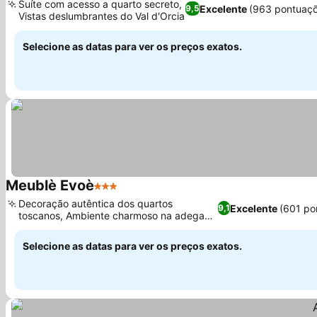
Suíte com acesso a quarto secreto,
Excelente
(963 pontuaçõ
9,5
Vistas deslumbrantes do Val d'Orcia
Selecione as datas para ver os preços exatos.
Meublè Evoè
3 Estrelas
Decoração autêntica dos quartos
Excelente
(601 po
9,1
toscanos, Ambiente charmoso na adega
do café da manhã
Selecione as datas para ver os preços exatos.