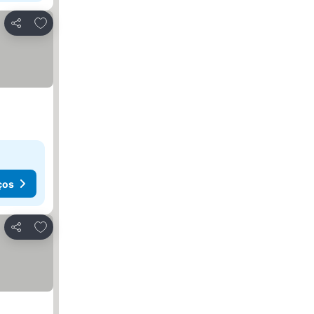
Adicionar aos favoritos
Partilhar
ços
Adicionar aos favoritos
Partilhar