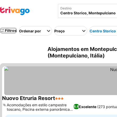
Destino
Filtros
Ordenar por
Preço
Centro Storico
Alojamentos em Montepulci
(Montepulciano, Itália)
Nuovo Etruria Resort
3 Estrelas
Acomodações em estilo campestre
Excelente
(273 pontu
8,6
toscano, Piscina externa panorâmica
sazonal