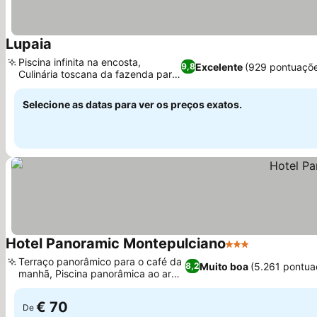
Lupaia
Piscina infinita na encosta,
Excelente
(929 pontuaçõ
9,8
Culinária toscana da fazenda para
a mesa
Selecione as datas para ver os preços exatos.
Hotel Panoramic Montepulciano
3 Estrelas
Terraço panorâmico para o café da
Muito boa
(5.261 pontua
8,2
manhã, Piscina panorâmica ao ar
livre
€ 70
De