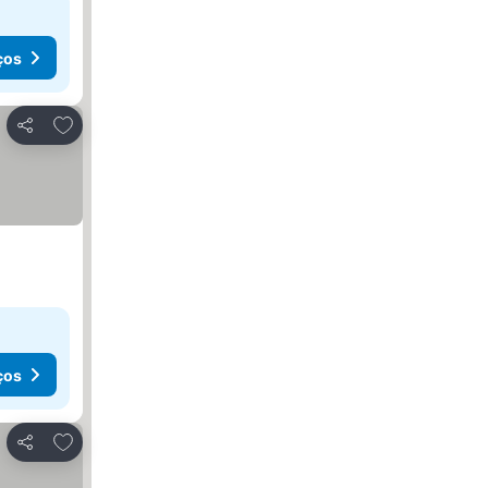
ços
Adicionar aos favoritos
Partilhar
ços
Adicionar aos favoritos
Partilhar