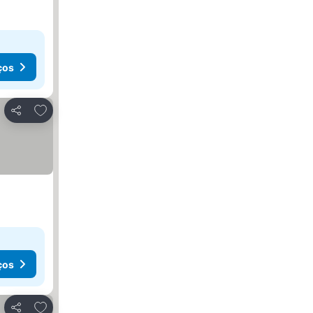
ços
Adicionar aos favoritos
Partilhar
ços
Adicionar aos favoritos