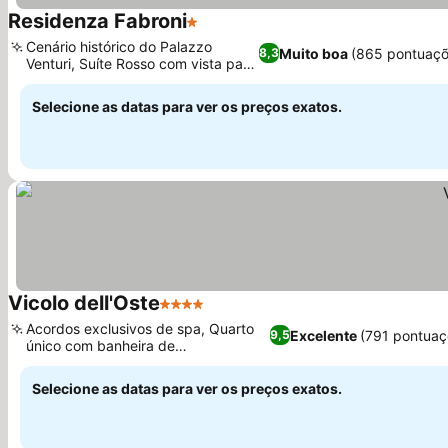
Residenza Fabroni
1 Estrelas
Cenário histórico do Palazzo
Muito boa
(865 pontuaçõ
8,3
Venturi, Suíte Rosso com vista para
o vale
Selecione as datas para ver os preços exatos.
Vicolo dell'Oste
4 Estrelas
Acordos exclusivos de spa, Quarto
Excelente
(791 pontuaç
9,5
único com banheira de
hidromassagem
Selecione as datas para ver os preços exatos.