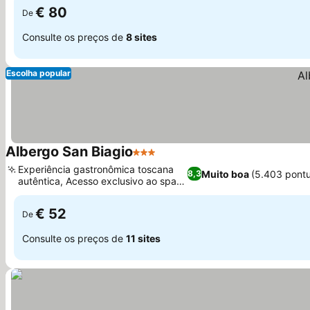
€ 80
De
Consulte os preços de
8 sites
Escolha popular
Albergo San Biagio
3 Estrelas
Experiência gastronômica toscana
Muito boa
(5.403 pont
8,3
autêntica, Acesso exclusivo ao spa
privado
€ 52
De
Consulte os preços de
11 sites