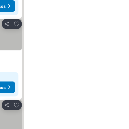
ços
Adicionar aos favoritos
Partilhar
ços
Adicionar aos favoritos
Partilhar