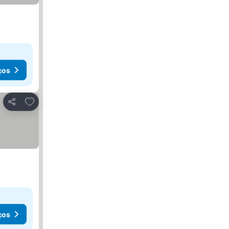
ços
Adicionar aos favoritos
Partilhar
ços