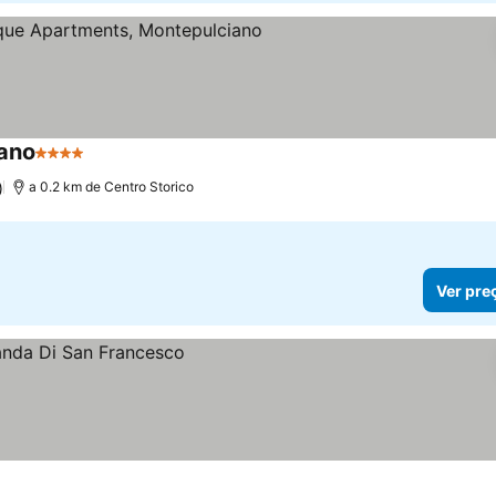
iano
4 Estrelas
)
a 0.2 km de Centro Storico
Ver pre