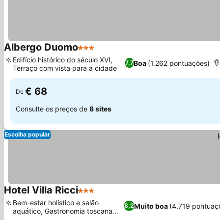
Albergo Duomo
3 Estrelas
Edifício histórico do século XVI,
Boa
(1.262 pontuações)
7,7
Terraço com vista para a cidade
€ 68
De
Consulte os preços de
8 sites
Escolha popular
Hotel Villa Ricci
3 Estrelas
Bem-estar holístico e salão
Muito boa
(4.719 pontuaç
8,2
aquático, Gastronomia toscana
tradicional