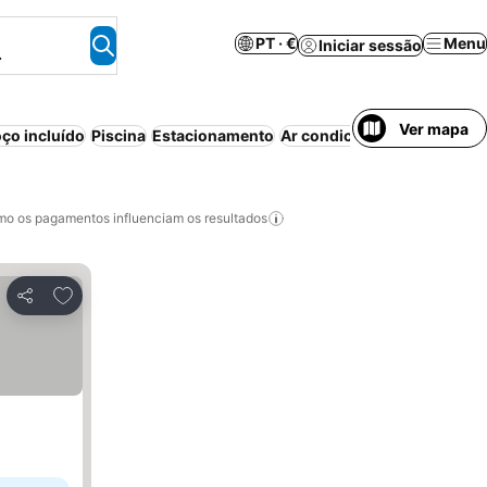
PT · €
Menu
Iniciar sessão
.
Ver mapa
ço incluído
Piscina
Estacionamento
Ar condicionado
Meia-pen
o os pagamentos influenciam os resultados
Adicionar aos favoritos
Partilhar