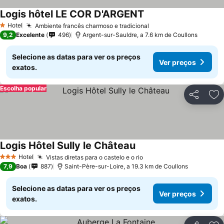
Logis hôtel LE COR D'ARGENT
Hotel
Ambiente francês charmoso e tradicional
1 Estrelas
9,2
Excelente
496
Argent-sur-Sauldre, a 7.6 km de Coullons
Selecione as datas para ver os preços
Ver preços
exatos.
Escolha popular
Partilhar
Ad
Logis Hôtel Sully le Château
Hotel
Vistas diretas para o castelo e o rio
3 Estrelas
7,9
Boa
887
Saint-Père-sur-Loire, a 19.3 km de Coullons
Selecione as datas para ver os preços
Ver preços
exatos.