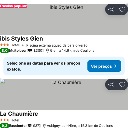
Escolha popular
Partilhar
Ad
ibis Styles Gien
Hotel
Piscina externa aquecida para o verão
3 Estrelas
8,0
Muito boa
1.380
Gien, a 14.6 km de Coullons
Selecione as datas para ver os preços
Ver preços
exatos.
Partilhar
Ad
La Chaumière
Hotel
3 Estrelas
9,2
Excelente
987
Aubigny-sur-Nère, a 15.3 km de Coullons