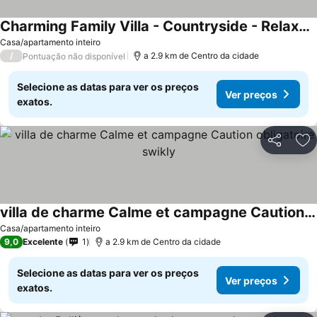
Charming Family Villa - Countryside - Relaxation Guaranteed
Casa/apartamento inteiro
/
a 2.9 km de Centro da cidade
Pontuação não disponível
Selecione as datas para ver os preços
Ver preços
exatos.
Partilhar
Ad
villa de charme Calme et campagne Caution obligatoire swikly
Casa/apartamento inteiro
9,0
Excelente
1
a 2.9 km de Centro da cidade
Selecione as datas para ver os preços
Ver preços
exatos.