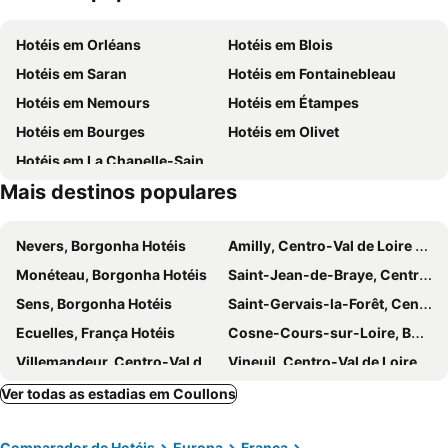
Hotéis em Orléans
Hotéis em Blois
Hotéis em Saran
Hotéis em Fontainebleau
Hotéis em Nemours
Hotéis em Étampes
Hotéis em Bourges
Hotéis em Olivet
Hotéis em La Chapelle-Saint-Mesmin
Mais destinos populares
Nevers, Borgonha Hotéis
Amilly, Centro-Val de Loire Hotéis
Monéteau, Borgonha Hotéis
Saint-Jean-de-Braye, Centro-Val de Loire Hotéis
Sens, Borgonha Hotéis
Saint-Gervais-la-Forêt, Centro-Val de Loire Hotéis
Ecuelles, França Hotéis
Cosne-Cours-sur-Loire, Borgonha Hotéis
Villemandeur, Centro-Val de Loire Hotéis
Vineuil, Centro-Val de Loire Hotéis
Varennes-Vauzelles, Borgonha Hotéis
Cheverny, Centro-Val de Loire Hotéis
Ver todas as estadias em Coullons
Donnemain-Saint-Mamès, Centro-Val de Loire Hotéis
Itteville, França Hotéis
Comparador de Hotéis
Europa
França