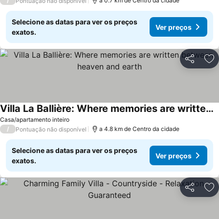
/
a 0.7 km de Centro da cidade
Pontuação não disponível
Selecione as datas para ver os preços
Ver preços
exatos.
Partilhar
Ad
Villa La Ballière: Where memories are written between heaven and earth
Casa/apartamento inteiro
/
a 4.8 km de Centro da cidade
Pontuação não disponível
Selecione as datas para ver os preços
Ver preços
exatos.
Partilhar
Ad