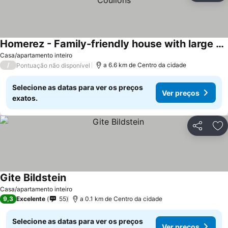
Homerez - Family-friendly house with large garden in Coullons
Casa/apartamento inteiro
/
a 6.6 km de Centro da cidade
Pontuação não disponível
Selecione as datas para ver os preços
Ver preços
exatos.
Partilhar
Ad
Gite Bildstein
Casa/apartamento inteiro
9,3
Excelente
55
a 0.1 km de Centro da cidade
Selecione as datas para ver os preços
Ver preços