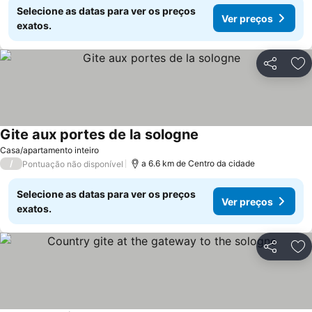
Selecione as datas para ver os preços
Ver preços
exatos.
Partilhar
Ad
Gite aux portes de la sologne
Casa/apartamento inteiro
/
a 6.6 km de Centro da cidade
Pontuação não disponível
Selecione as datas para ver os preços
Ver preços
exatos.
Partilhar
Ad