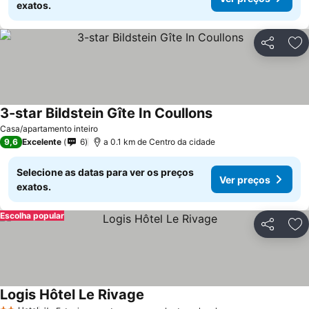
exatos.
Partilhar
Ad
3-star Bildstein Gîte In Coullons
Casa/apartamento inteiro
9,6
Excelente
6
a 0.1 km de Centro da cidade
Selecione as datas para ver os preços
Ver preços
exatos.
Escolha popular
Partilhar
Ad
Logis Hôtel Le Rivage