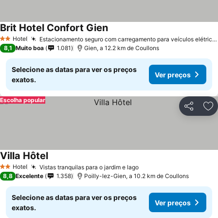
Brit Hotel Confort Gien
Hotel
Estacionamento seguro com carregamento para veículos elétricos
2 Estrelas
8,1
Muito boa
1.081
Gien, a 12.2 km de Coullons
Selecione as datas para ver os preços
Ver preços
exatos.
Escolha popular
Partilhar
Ad
Villa Hôtel
Hotel
Vistas tranquilas para o jardim e lago
2 Estrelas
8,8
Excelente
1.358
Poilly-lez-Gien, a 10.2 km de Coullons
Selecione as datas para ver os preços
Ver preços
exatos.