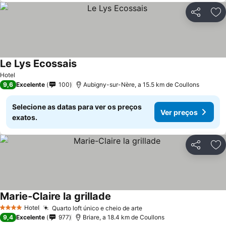
Partilhar
Ad
Le Lys Ecossais
Hotel
9,6
Excelente
100
Aubigny-sur-Nère, a 15.5 km de Coullons
Selecione as datas para ver os preços
Ver preços
exatos.
Partilhar
Ad
Marie-Claire la grillade
Hotel
Quarto loft único e cheio de arte
4 Estrelas
9,4
Excelente
977
Briare, a 18.4 km de Coullons