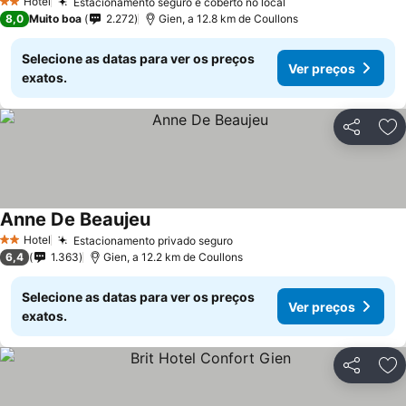
Hotel
Estacionamento seguro e coberto no local
2 Estrelas
8,0
Muito boa
2.272
Gien, a 12.8 km de Coullons
Selecione as datas para ver os preços
Ver preços
exatos.
Partilhar
Ad
Anne De Beaujeu
Hotel
Estacionamento privado seguro
2 Estrelas
6,4
1.363
Gien, a 12.2 km de Coullons
Selecione as datas para ver os preços
Ver preços
exatos.
Partilhar
Ad