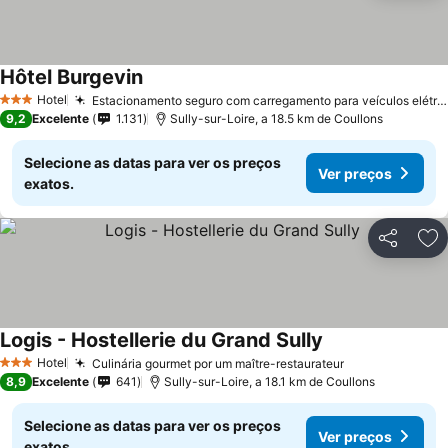
Hôtel Burgevin
Hotel
Estacionamento seguro com carregamento para veículos elétricos
3 Estrelas
9,2
Excelente
1.131
Sully-sur-Loire, a 18.5 km de Coullons
Selecione as datas para ver os preços
Ver preços
exatos.
Partilhar
Ad
Logis - Hostellerie du Grand Sully
Hotel
Culinária gourmet por um maître-restaurateur
3 Estrelas
8,9
Excelente
641
Sully-sur-Loire, a 18.1 km de Coullons
Selecione as datas para ver os preços
Ver preços
exatos.