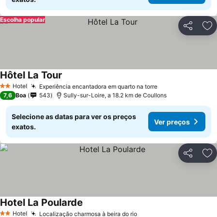
Escolha popular
Partilhar
Ad
Hôtel La Tour
Hotel
Experiência encantadora em quarto na torre
2 Estrelas
7,6
Boa
543
Sully-sur-Loire, a 18.2 km de Coullons
Selecione as datas para ver os preços
Ver preços
exatos.
Partilhar
Ad
Hotel La Poularde
Hotel
Localização charmosa à beira do rio
2 Estrelas