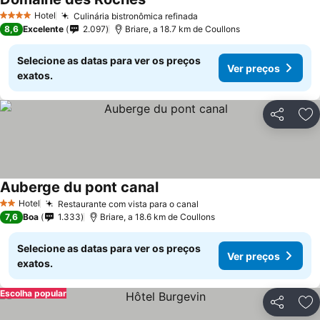
Hotel
Culinária bistronômica refinada
4 Estrelas
8,6
Excelente
2.097
Briare, a 18.7 km de Coullons
Selecione as datas para ver os preços
Ver preços
exatos.
Partilhar
Ad
Auberge du pont canal
Hotel
Restaurante com vista para o canal
2 Estrelas
7,6
Boa
1.333
Briare, a 18.6 km de Coullons
Selecione as datas para ver os preços
Ver preços
exatos.
Escolha popular
Partilhar
Ad