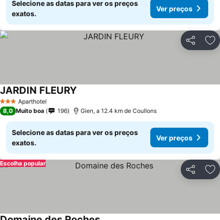
Selecione as datas para ver os preços
Ver preços
exatos.
Partilhar
Ad
JARDIN FLEURY
Aparthotel
3 Estrelas
8,0
Muito boa
196
Gien, a 12.4 km de Coullons
Selecione as datas para ver os preços
Ver preços
exatos.
Escolha popular
Partilhar
Ad
Domaine des Roches