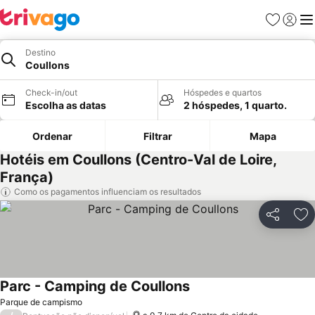
Favoritos
Iniciar
Me
Destino
Coullons
Check-in/out
Hóspedes e quartos
Escolha as datas
2 hóspedes, 1 quarto.
Ordenar
Filtrar
Mapa
Hotéis em Coullons (Centro-Val de Loire,
França)
Como os pagamentos influenciam os resultados
Partilhar
Ad
Parc - Camping de Coullons
Parque de campismo