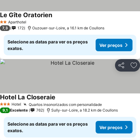
Le Gîte Oratorien
Aparthotel
2 Estrelas
7,3
172
Ouzouer-sur-Loire, a 16.1 km de Coullons
Selecione as datas para ver os preços
Ver preços
exatos.
Partilhar
Ad
Hotel La Closeraie
Hotel
Quartos insonorizados com personalidade
3 Estrelas
9,1
Excelente
762
Sully-sur-Loire, a 18.2 km de Coullons
Selecione as datas para ver os preços
Ver preços
exatos.