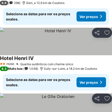
6,6
298
Gien, a 12.9 km de Coullons
Selecione as datas para ver os preços
Ver preços
exatos.
Partilhar
Ad
Hotel Henri IV
Hotel
Quartos autênticos com charme único
2 Estrelas
8,3
Muito boa
1.048
Sully-sur-Loire, a 18.2 km de Coullons
Selecione as datas para ver os preços
Ver preços
exatos.
Partilhar
Ad