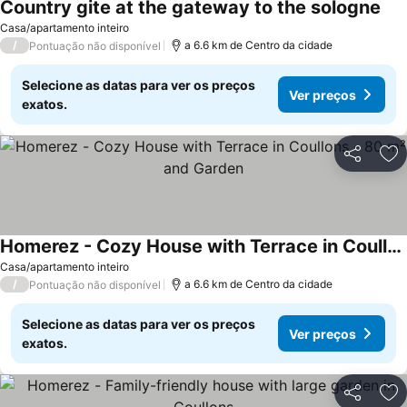
Country gite at the gateway to the sologne
Casa/apartamento inteiro
/
a 6.6 km de Centro da cidade
Pontuação não disponível
Selecione as datas para ver os preços
Ver preços
exatos.
Partilhar
Ad
Homerez - Cozy House with Terrace in Coullons - 80 m² and Garden
Casa/apartamento inteiro
/
a 6.6 km de Centro da cidade
Pontuação não disponível
Selecione as datas para ver os preços
Ver preços
exatos.
Partilhar
Ad