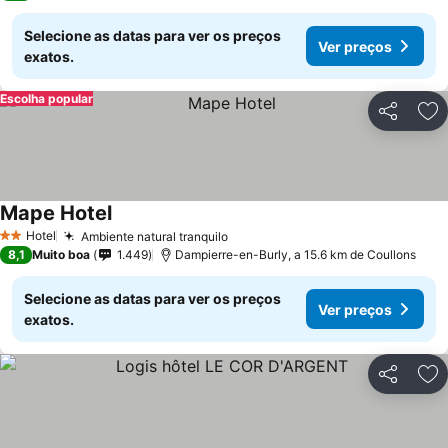
Selecione as datas para ver os preços
Ver preços
exatos.
Escolha popular
Partilhar
Ad
Mape Hotel
Hotel
Ambiente natural tranquilo
2 Estrelas
8,1
Muito boa
1.449
Dampierre-en-Burly, a 15.6 km de Coullons
Selecione as datas para ver os preços
Ver preços
exatos.
Partilhar
Ad