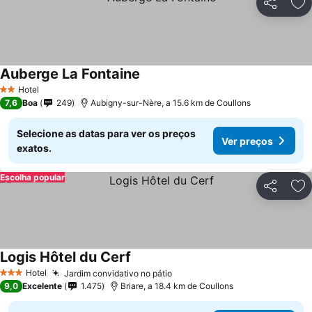
Partilhar
Ad
Auberge La Fontaine
Hotel
2 Estrelas
7,6
Boa
249
Aubigny-sur-Nère, a 15.6 km de Coullons
Selecione as datas para ver os preços
Ver preços
exatos.
Escolha popular
Partilhar
Ad
Logis Hôtel du Cerf
Hotel
Jardim convidativo no pátio
3 Estrelas
9,0
Excelente
1.475
Briare, a 18.4 km de Coullons