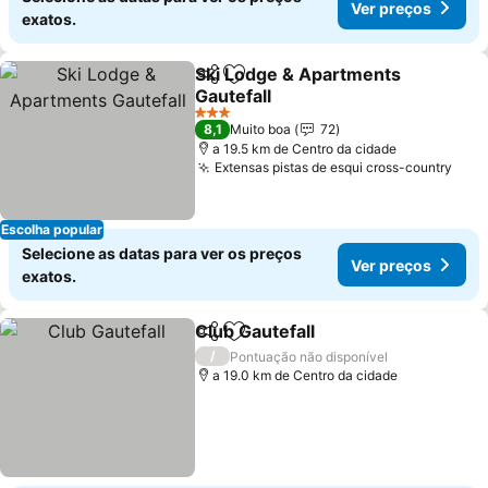
Ver preços
exatos.
Ski Lodge & Apartments
Partilhar
Adicionar aos favoritos
Gautefall
Ver preços
3 Estrelas
8,1
Muito boa
72
a 19.5 km de Centro da cidade
Extensas pistas de esqui cross-country
Ver 
Escolha popular
Selecione as datas para ver os preços
Ver preços
exatos.
Club Gautefall
Partilhar
Adicionar aos favoritos
Ver preços
/
Pontuação não disponível
a 19.0 km de Centro da cidade