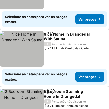
Selecione as datas para ver os preços
Ver preços
exatos.
Nice Home In Drangedal
Partilhar
Adicionar aos favoritos
With Sauna
Ver preços
/
Pontuação não disponível
a 21.3 km de Centro da cidade
Selecione as datas para ver os preços
Ver preços
exatos.
3 Bedroom Stunning
Partilhar
Adicionar aos favoritos
Home In Drangedal
Ver preços
/
Pontuação não disponível
a 21.1 km de Centro da cidade