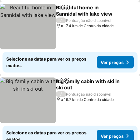
Beautiful home in
Partilhar
Adicionar aos favoritos
Sannidal with lake view
Ver preços
/
Pontuação não disponível
a 17.4 km de Centro da cidade
Selecione as datas para ver os preços
Ver preços
exatos.
Big family cabin with ski in
Partilhar
Adicionar aos favoritos
ski out
Ver preços
/
Pontuação não disponível
a 19.7 km de Centro da cidade
Selecione as datas para ver os preços
Ver preços
exatos.