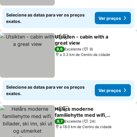
Selecione as datas para ver os preços
Ver preços
exatos.
Utsikten - cabin with a
Partilhar
Adicionar aos favoritos
great view
Ver preços
8,6
Excelente
9
a 3.3 km de Centro da cidade
Selecione as datas para ver os preços
Ver preços
exatos.
Helårs moderne
Partilhar
Adicionar aos favoritos
familiehytte med wifi,
billader, ski inn, ski ut og
Ver preços
9,7
Excelente
24
utmerket beliggenhet
a 18.0 km de Centro da cidade