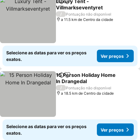
Luxury Tent -
Partilhar
Adicionar aos favoritos
Villmarkseventyret
Ver preços
/
Pontuação não disponível
a 11.5 km de Centro da cidade
Selecione as datas para ver os preços
Ver preços
exatos.
15 Person Holiday Home
Partilhar
Adicionar aos favoritos
In Drangedal
Ver preços
/
Pontuação não disponível
a 18.5 km de Centro da cidade
Selecione as datas para ver os preços
Ver preços
exatos.