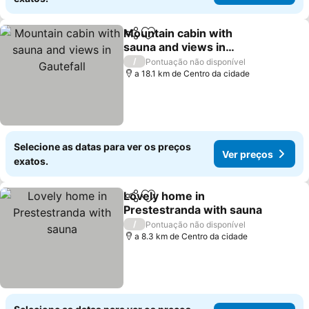
Mountain cabin with
Partilhar
Adicionar aos favoritos
sauna and views in
Gautefall
Ver preços
/
Pontuação não disponível
a 18.1 km de Centro da cidade
Selecione as datas para ver os preços
Ver preços
exatos.
Lovely home in
Partilhar
Adicionar aos favoritos
Prestestranda with sauna
Ver preços
/
Pontuação não disponível
a 8.3 km de Centro da cidade