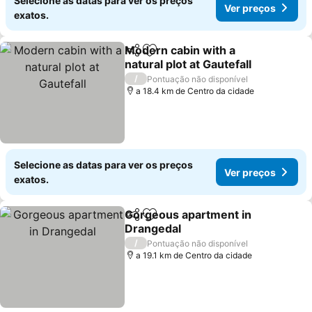
Selecione as datas para ver os preços
Ver preços
exatos.
Modern cabin with a
Partilhar
Adicionar aos favoritos
natural plot at Gautefall
Ver preços
/
Pontuação não disponível
a 18.4 km de Centro da cidade
Selecione as datas para ver os preços
Ver preços
exatos.
Gorgeous apartment in
Partilhar
Adicionar aos favoritos
Drangedal
Ver preços
/
Pontuação não disponível
a 19.1 km de Centro da cidade