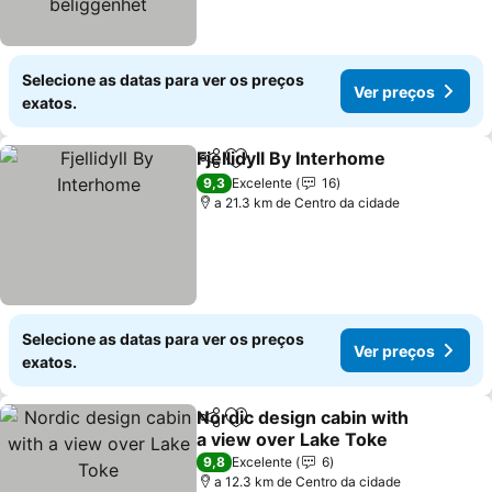
Selecione as datas para ver os preços
Ver preços
exatos.
Fjellidyll By Interhome
Partilhar
Adicionar aos favoritos
Ver 
9,3
Excelente
16
a 21.3 km de Centro da cidade
Selecione as datas para ver os preços
Ver preços
exatos.
Nordic design cabin with
Partilhar
Adicionar aos favoritos
a view over Lake Toke
Ver preços
9,8
Excelente
6
a 12.3 km de Centro da cidade