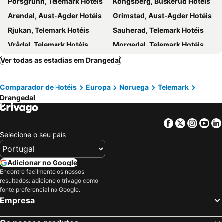
Porsgrunn, Telemark Hotéis
Kongsberg, Buskerud Hotéis
Arendal, Aust-Agder Hotéis
Grimstad, Aust-Agder Hotéis
Rjukan, Telemark Hotéis
Sauherad, Telemark Hotéis
Vrådal, Telemark Hotéis
Morgedal, Telemark Hotéis
Fyresdal, Telemark Hotéis
Stavern, Vestfold Hotéis
Ver todas as estadias em Drangedal
Dalen, Telemark Hotéis
Byglandsfjord, Aust-Agder Hotéis
Comparador de Hotéis
Europa
Noruega
Telemark
Øvre Eiker, Buskerud Hotéis
Holmsbu, Buskerud Hotéis
Drangedal
Åseral, Vest-Agder Hotéis
Risør, Aust-Agder Hotéis
Skien, Telemark Hotéis
Langesund, Telemark Hotéis
Facebook
Twitter
Insta
Yo
Kragerø, Telemark Hotéis
Oslo, Oslo Hotéis
Selecione o seu país
Tromsø, Troms Hotéis
Bergen, Hordaland Hotéis
Trondheim, Sor-Trondelag Hotéis
Gardermoen, Akershus Hotéis
Adicionar no Google
Encontre facilmente os nossos
Bodø, Nordland Hotéis
Ullensaker, Akershus Hotéis
resultados: adicione o trivago como
Flam, Sogn og Fjordane Hotéis
Stavanger, Rogaland Hotéis
fonte preferencial no Google.
Empresa