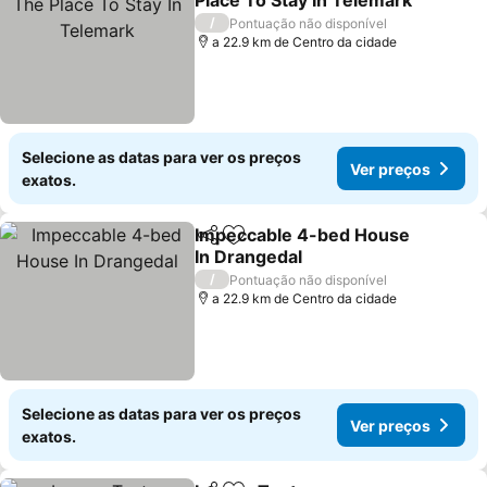
Place To Stay In Telemark
Ver preços
/
Pontuação não disponível
a 22.9 km de Centro da cidade
Selecione as datas para ver os preços
Ver preços
exatos.
Impeccable 4-bed House
Partilhar
Adicionar aos favoritos
In Drangedal
Ver preços
/
Pontuação não disponível
a 22.9 km de Centro da cidade
Selecione as datas para ver os preços
Ver preços
exatos.