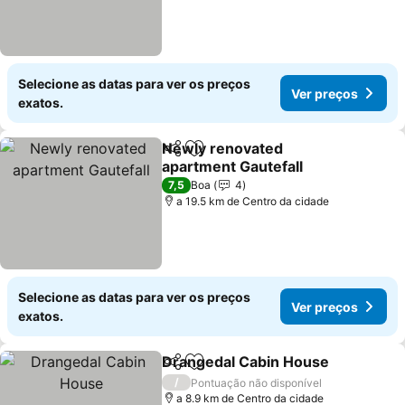
Selecione as datas para ver os preços
Ver preços
exatos.
Newly renovated
Partilhar
Adicionar aos favoritos
apartment Gautefall
Ver preços
7,5
Boa
4
a 19.5 km de Centro da cidade
Selecione as datas para ver os preços
Ver preços
exatos.
Drangedal Cabin House
Partilhar
Adicionar aos favoritos
Ve
/
Pontuação não disponível
a 8.9 km de Centro da cidade