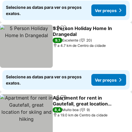
Selecione as datas para ver os preços
Ver preços
exatos.
5 Person Holiday Home In
Partilhar
Adicionar aos favoritos
Drangedal
Ver preços
9,1
Excelente
20
a 4.7 km de Centro da cidade
Selecione as datas para ver os preços
Ver preços
exatos.
Apartment for rent in
Partilhar
Adicionar aos favoritos
Gautefall, great location
for skiing and hiiking
Ver preços
8,4
Muito boa
9
a 19.0 km de Centro da cidade