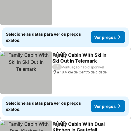
Selecione as datas para ver os preços
Ver preços
exatos.
Family Cabin With Ski In
Partilhar
Adicionar aos favoritos
Ski Out In Telemark
Ver preços
/
Pontuação não disponível
a 18.4 km de Centro da cidade
Selecione as datas para ver os preços
Ver preços
exatos.
Family Cabin With Dual
Partilhar
Adicionar aos favoritos
Kitchen In Gautefall