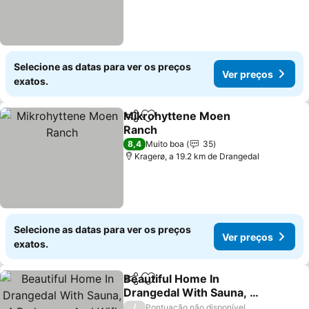
Selecione as datas para ver os preços
Ver preços
exatos.
Mikrohyttene Moen
Partilhar
Adicionar aos favoritos
Ranch
Ver preços
8,4
Muito boa
35
Kragerø, a 19.2 km de Drangedal
Selecione as datas para ver os preços
Ver preços
exatos.
Beautiful Home In
Partilhar
Adicionar aos favoritos
Drangedal With Sauna, 4
Bedrooms And Wifi
Ver preços
/
Pontuação não disponível