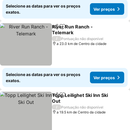
Selecione as datas para ver os preços
Ver preços
exatos.
River Run Ranch -
Partilhar
Adicionar aos favoritos
Telemark
Ver preços
/
Pontuação não disponível
a 23.0 km de Centro da cidade
Selecione as datas para ver os preços
Ver preços
exatos.
Topp Leilighet Ski Inn Ski
Partilhar
Adicionar aos favoritos
Out
Ver preços
/
Pontuação não disponível
a 19.5 km de Centro da cidade