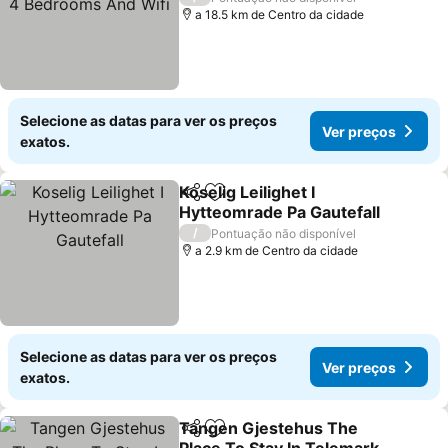
a 18.5 km de Centro da cidade
Selecione as datas para ver os preços
Ver preços
exatos.
Koselig Leilighet I
Partilhar
Adicionar aos favoritos
Hytteomrade Pa Gautefall
Ver preços
/
Pontuação não disponível
a 2.9 km de Centro da cidade
Selecione as datas para ver os preços
Ver preços
exatos.
Tangen Gjestehus The
Partilhar
Adicionar aos favoritos