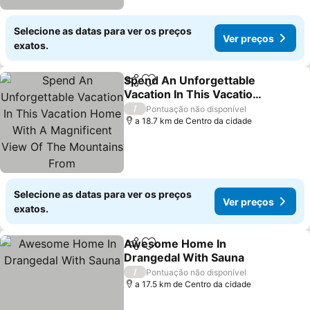
Selecione as datas para ver os preços
Ver preços
exatos.
Spend An Unforgettable
Partilhar
Adicionar aos favoritos
Vacation In This Vacation
Home With A Magnificent
Ver preços
/
Pontuação não disponível
View Of The Mountains
a 18.7 km de Centro da cidade
From
Selecione as datas para ver os preços
Ver preços
exatos.
Awesome Home In
Partilhar
Adicionar aos favoritos
Drangedal With Sauna
Ver preços
/
Pontuação não disponível
a 17.5 km de Centro da cidade