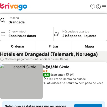
Favoritos
Iniciar
Me
Destino
Drangedal
Check-in/out
Hóspedes e quartos
Escolha as datas
2 hóspedes, 1 quarto.
Ordenar
Filtrar
Mapa
Hotéis em Drangedal (Telemark, Noruega)
Como os pagamentos influenciam os resultados
Henseid Skole
Partilhar
Adicionar aos favoritos
Ver preços
2 Estrelas
8,5
Excelente
97
a 9.3 km de Centro da cidade
Atividades na natureza bem perto de você
V
Selecione as datas para ver os preços