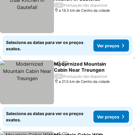
Ver preços
/
Pontuação não disponível
a 19.3 km de Centro da cidade
Selecione as datas para ver os preços
Ver preços
exatos.
Modernized Mountain
Partilhar
Adicionar aos favoritos
Cabin Near Treungen
Ver preços
/
Pontuação não disponível
a 21.0 km de Centro da cidade
Selecione as datas para ver os preços
Ver preços
exatos.