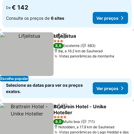
€ 142
De
Consulte os preços de
6 sites
Ver preços
Lifjellstua
Partilhar
Adicionar aos favoritos
Ver preços
3 Estrelas
8,8
Excelente
683
Bø, a 16.2 km de Sauherad
Vistas panorâmicas da montanha
Ver preç
Escolha popular
Selecione as datas para ver os preços
Ver preços
exatos.
Brattrein Hotel - Unike
Partilhar
Adicionar aos favoritos
Hoteller
Ver preços
4 Estrelas
8,0
Muito boa
711
Notodden, a 17.9 km de Sauherad
Vistas panorâmicas do Lago Heddal e das