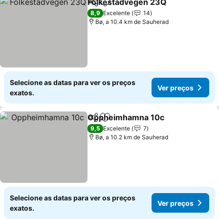
Folkestadvegen 23Q
Partilhar
Adicionar aos favoritos
Ver p
8,9
Excelente
14
Bø, a 10.4 km de Sauherad
Selecione as datas para ver os preços
Ver preços
exatos.
Oppheimhamna 10c
Partilhar
Adicionar aos favoritos
Ver p
9,5
Excelente
7
Bø, a 10.2 km de Sauherad
Selecione as datas para ver os preços
Ver preços
exatos.