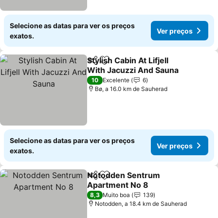
Selecione as datas para ver os preços
Ver preços
exatos.
Stylish Cabin At Lifjell
Partilhar
Adicionar aos favoritos
With Jacuzzi And Sauna
Ver preços
10
Excelente
6
Bø, a 16.0 km de Sauherad
Selecione as datas para ver os preços
Ver preços
exatos.
Notodden Sentrum
Partilhar
Adicionar aos favoritos
Apartment No 8
Ver preços
8,3
Muito boa
139
Notodden, a 18.4 km de Sauherad