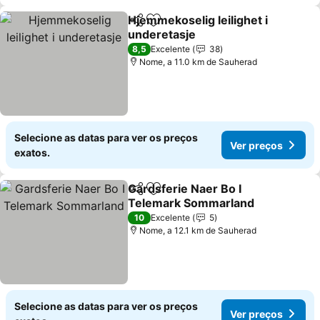
Hjemmekoselig leilighet i
Partilhar
Adicionar aos favoritos
underetasje
Ver preços
8,5
Excelente
38
Nome, a 11.0 km de Sauherad
Selecione as datas para ver os preços
Ver preços
exatos.
Gardsferie Naer Bo I
Partilhar
Adicionar aos favoritos
Telemark Sommarland
Ver preços
10
Excelente
5
Nome, a 12.1 km de Sauherad
Selecione as datas para ver os preços
Ver preços