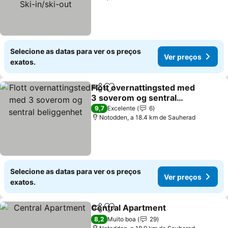
Selecione as datas para ver os preços
Ver preços
exatos.
Flott overnattingsted med
Partilhar
Adicionar aos favoritos
3 soverom og sentral
beliggenhet
Ver preços
9,7
Excelente
6
Notodden, a 18.4 km de Sauherad
Selecione as datas para ver os preços
Ver preços
exatos.
Central Apartment
Partilhar
Adicionar aos favoritos
Ver pre
8,2
Muito boa
29