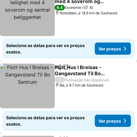
med 4 soverom og
sentral beliggenhet
Ver preços
9,4
Excelente
8
Notodden, a 18.6 km de Sauherad
Selecione as datas para ver os preços
Ver preços
exatos.
Flott Hus I Breisas -
Partilhar
Adicionar aos favoritos
Gangavstand Til Bo
Sentrum
Ver preços
/
Pontuação não disponível
Bø, a 9.7 km de Sauherad
Selecione as datas para ver os preços
Ver preços
exatos.