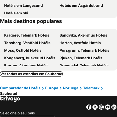
Hotéis em Langesund
Hotéis em Åsgårdstrand
Hotéis em Ski
Mais destinos populares
Kragerø, Telemark Hotéis
Sandvika, Akershus Hotéis
Tønsberg, Vestfold Hotéis
Horten, Vestfold Hotéis
Moss, Ostfold Hotéis
Porsgrunn, Telemark Hotéis
Kongsberg, Buskerud Hotéis
Rjukan, Telemark Hotéis
Bærum, Akershus Hotéis
Drangedal, Telemark Hotéis
Vrådal, Telemark Hotéis
Morgedal, Telemark Hotéis
Ver todas as estadias em Sauherad
Øvre Eiker, Buskerud Hotéis
Stavern, Vestfold Hotéis
Comparador de Hotéis
Europa
Noruega
Telemark
Holmsbu, Buskerud Hotéis
Fyresdal, Telemark Hotéis
Sauherad
Dalen, Telemark Hotéis
Røyken, Buskerud Hotéis
Drøbak, Akershus Hotéis
Krødsherad, Buskerud Hotéis
Facebook
Twitter
Insta
Yo
Risør, Aust-Agder Hotéis
Skien, Telemark Hotéis
Selecione o seu país