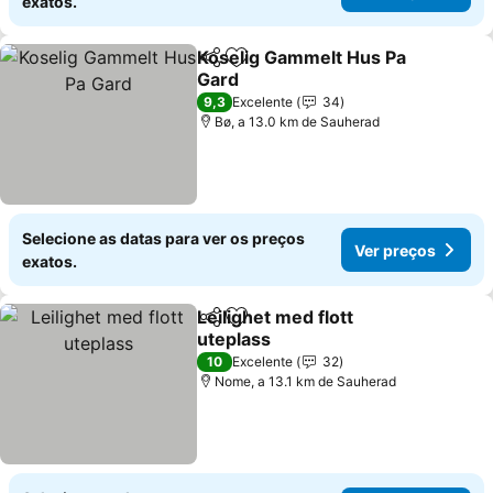
exatos.
Koselig Gammelt Hus Pa
Partilhar
Adicionar aos favoritos
Gard
Ver preços
9,3
Excelente
34
Bø, a 13.0 km de Sauherad
Selecione as datas para ver os preços
Ver preços
exatos.
Leilighet med flott
Partilhar
Adicionar aos favoritos
uteplass
Ver preços
10
Excelente
32
Nome, a 13.1 km de Sauherad