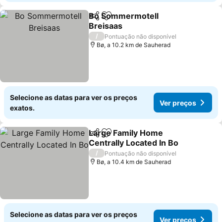
Bo Sommermotell
Partilhar
Adicionar aos favoritos
Breisaas
Ver preços
/
Pontuação não disponível
Bø, a 10.2 km de Sauherad
Selecione as datas para ver os preços
Ver preços
exatos.
Large Family Home
Partilhar
Adicionar aos favoritos
Centrally Located In Bo
Ver preços
/
Pontuação não disponível
Bø, a 10.4 km de Sauherad
Selecione as datas para ver os preços
Ver preços