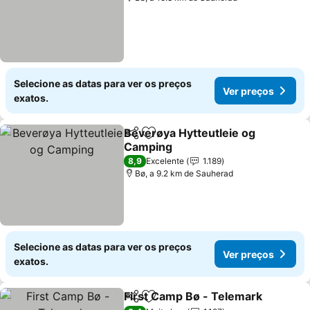
Selecione as datas para ver os preços
Ver preços
exatos.
Beverøya Hytteutleie og
Partilhar
Adicionar aos favoritos
Camping
Ver preços
8,9
Excelente
1.189
Bø, a 9.2 km de Sauherad
Selecione as datas para ver os preços
Ver preços
exatos.
First Camp Bø - Telemark
Partilhar
Adicionar aos favoritos