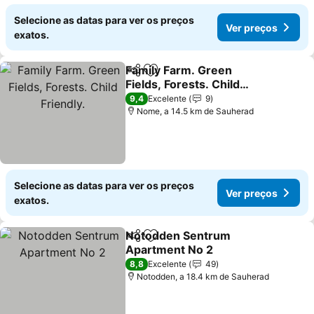
Selecione as datas para ver os preços
Ver preços
exatos.
Family Farm. Green
Partilhar
Adicionar aos favoritos
Fields, Forests. Child
Friendly.
Ver preços
9,4
Excelente
9
Nome, a 14.5 km de Sauherad
Selecione as datas para ver os preços
Ver preços
exatos.
Notodden Sentrum
Partilhar
Adicionar aos favoritos
Apartment No 2
Ver preços
8,8
Excelente
49
Notodden, a 18.4 km de Sauherad