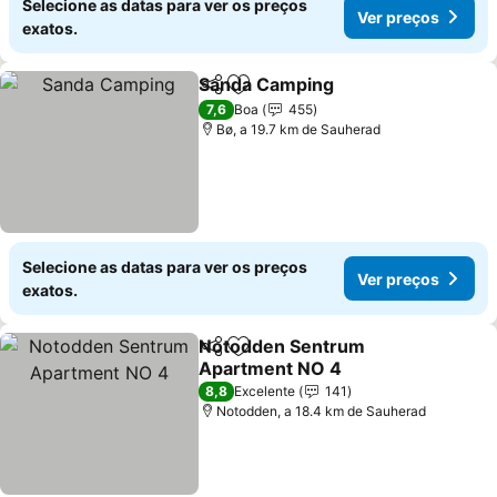
Selecione as datas para ver os preços
Ver preços
exatos.
Sanda Camping
Partilhar
Adicionar aos favoritos
Ver preços
7,6
Boa
455
Bø, a 19.7 km de Sauherad
Selecione as datas para ver os preços
Ver preços
exatos.
Notodden Sentrum
Partilhar
Adicionar aos favoritos
Apartment NO 4
Ver preços
8,8
Excelente
141
Notodden, a 18.4 km de Sauherad