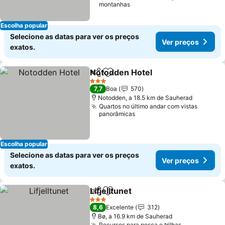
montanhas
Escolha popular
Selecione as datas para ver os preços
Ver preços
exatos.
Notodden Hotel
Partilhar
Adicionar aos favoritos
Ver preço
3 Estrelas
7,7
Boa
570
Notodden, a 18.5 km de Sauherad
Quartos no último andar com vistas
panorâmicas
Escolha popular
Selecione as datas para ver os preços
Ver preços
exatos.
Lifjelltunet
Partilhar
Adicionar aos favoritos
Ver preços
3 Estrelas
8,6
Excelente
312
Bø, a 16.9 km de Sauherad
Recursos para pesca e trilhas