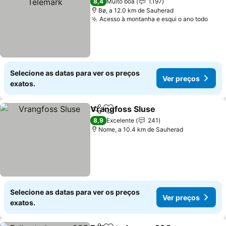
8,4
Muito boa
1.197
Bø, a 12.0 km de Sauherad
Acesso à montanha e esqui o ano todo
Ver 
Selecione as datas para ver os preços
Ver preços
exatos.
Vrangfoss Sluse
Partilhar
Adicionar aos favoritos
Ver preço
8,9
Excelente
241
Nome, a 10.4 km de Sauherad
Selecione as datas para ver os preços
Ver preços
exatos.