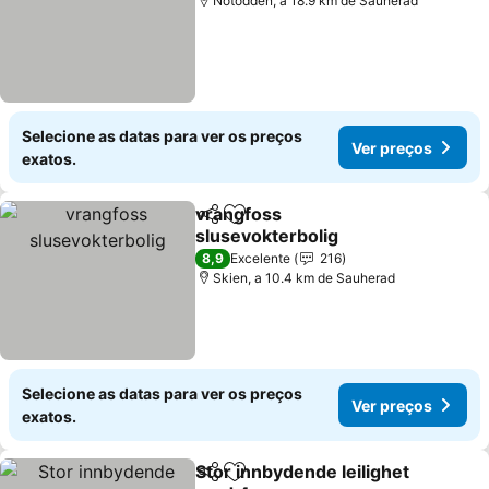
Notodden, a 18.9 km de Sauherad
Selecione as datas para ver os preços
Ver preços
exatos.
vrangfoss
Partilhar
Adicionar aos favoritos
slusevokterbolig
Ver preços
8,9
Excelente
216
Skien, a 10.4 km de Sauherad
Selecione as datas para ver os preços
Ver preços
exatos.
Stor innbydende leilighet
Partilhar
Adicionar aos favoritos