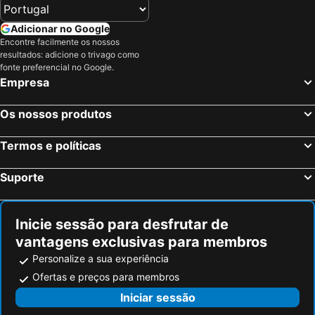
Langesund, Telemark Hotéis
Oslo, Oslo Hotéis
Tromsø, Troms Hotéis
Bergen, Hordaland Hotéis
Adicionar no Google
Encontre facilmente os nossos
Trondheim, Sor-Trondelag Hotéis
Gardermoen, Akershus Hotéis
resultados: adicione o trivago como
Bodø, Nordland Hotéis
Ullensaker, Akershus Hotéis
fonte preferencial no Google.
Empresa
Flam, Sogn og Fjordane Hotéis
Stavanger, Rogaland Hotéis
Os nossos produtos
Termos e políticas
Suporte
Inicie sessão para desfrutar de
vantagens exclusivas para membros
Personalize a sua experiência
Ofertas e preços para membros
Iniciar sessão