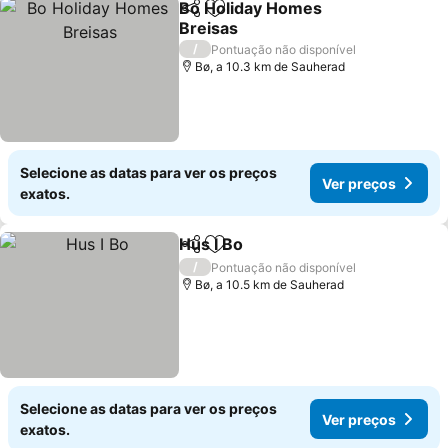
Bo Holiday Homes
Partilhar
Adicionar aos favoritos
Breisas
Ver preços
/
Pontuação não disponível
Bø, a 10.3 km de Sauherad
Selecione as datas para ver os preços
Ver preços
exatos.
Hus I Bo
Partilhar
Adicionar aos favoritos
Ver preços
/
Pontuação não disponível
Bø, a 10.5 km de Sauherad
Selecione as datas para ver os preços
Ver preços
exatos.