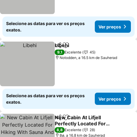
Selecione as datas para ver os preços
Ver preços
exatos.
Libehi
Partilhar
Adicionar aos favoritos
Ver preços
9,1
Excelente
45
Notodden, a 16.5 km de Sauherad
Selecione as datas para ver os preços
Ver preços
exatos.
New Cabin At Lifjell
Partilhar
Adicionar aos favoritos
Perfectly Located For
Hiking With Sauna And
Ver preços
8,8
Excelente
28
Ski-in/ski-out
Bø, a 16.8 km de Sauherad