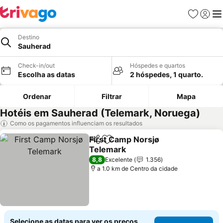
Favoritos
Iniciar
Me
Destino
Sauherad
Check-in/out
Hóspedes e quartos
Escolha as datas
2 hóspedes, 1 quarto.
Ordenar
Filtrar
Mapa
Hotéis em Sauherad (Telemark, Noruega)
Como os pagamentos influenciam os resultados
First Camp Norsjø
Partilhar
Adicionar aos favoritos
Telemark
Ver preços
8,8
Excelente
1.356
a 1.0 km de Centro da cidade
Selecione as datas para ver os preços