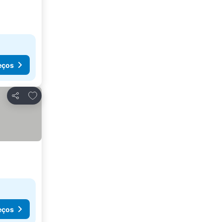
eços
Adicionar aos favoritos
Partilhar
eços