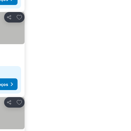
Adicionar aos favoritos
Partilhar
eços
Adicionar aos favoritos
Partilhar