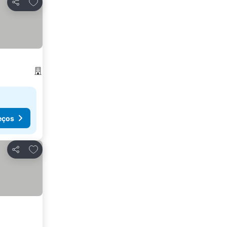
Adicionar aos favoritos
Partilhar
eços
Adicionar aos favoritos
Partilhar