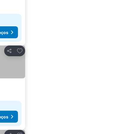
eços
Adicionar aos favoritos
Partilhar
eços