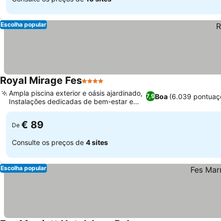
Escolha popular
Royal Mirage Fes
4 Estrelas
Ver preços
Ampla piscina exterior e oásis ajardinado,
Boa
(6.039 pontuaç
7,9
Instalações dedicadas de bem-estar e
Ver preços
spa
€ 89
De
Consulte os preços de
4 sites
Escolha popular