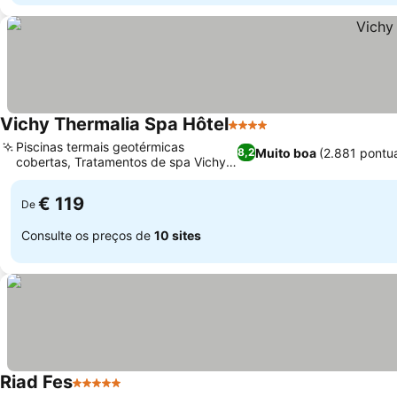
Vichy Thermalia Spa Hôtel
4 Estrelas
Ver preços
Piscinas termais geotérmicas
Muito boa
(2.881 pontu
8,2
cobertas, Tratamentos de spa Vichy
Ver preços
Laboratoires
€ 119
De
Consulte os preços de
10 sites
Riad Fes
5 Estrelas
Ver preços