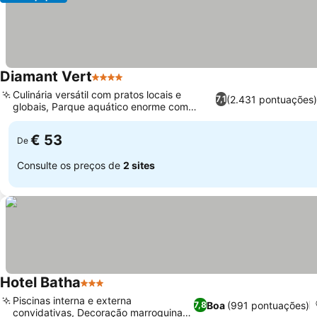
Diamant Vert
4 Estrelas
Ver preços
Culinária versátil com pratos locais e
(2.431 pontuações
7,1
globais, Parque aquático enorme com
Ver preços
toboáguas
€ 53
De
Consulte os preços de
2 sites
Hotel Batha
3 Estrelas
Ver preços
Piscinas interna e externa
Boa
(991 pontuações)
7,8
convidativas, Decoração marroquina