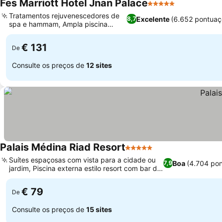
Fes Marriott Hotel Jnan Palace
5 Estrelas
Ver preços
Tratamentos rejuvenescedores de
Excelente
(6.652 pontuaç
8,7
spa e hammam, Ampla piscina
Ver preços
exterior
€ 131
De
Consulte os preços de
12 sites
Palais Médina Riad Resort
5 Estrelas
Ver preços
Suítes espaçosas com vista para a cidade ou
Boa
(4.704 po
7,9
jardim, Piscina externa estilo resort com bar de
Ver preços
petiscos
€ 79
De
Consulte os preços de
15 sites