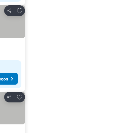
Adicionar aos favoritos
Partilhar
eços
Adicionar aos favoritos
Partilhar