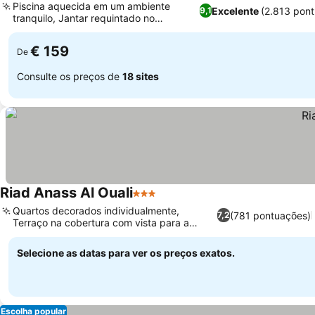
Piscina aquecida em um ambiente
Excelente
(2.813 pon
9,1
tranquilo, Jantar requintado no
Ver preços
restaurante l’Ambre
€ 159
De
Consulte os preços de
18 sites
Riad Anass Al Ouali
3 Estrelas
Ver preços
Quartos decorados individualmente,
(781 pontuações)
7,2
Terraço na cobertura com vista para a
Ver preços
medina
Selecione as datas para ver os preços exatos.
Escolha popular