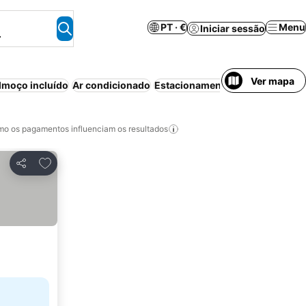
PT · €
Menu
Iniciar sessão
.
Ver mapa
moço incluído
Ar condicionado
Estacionamento
Aparthotel
Wi-
o os pagamentos influenciam os resultados
Adicionar aos favoritos
Partilhar