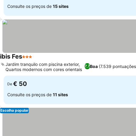
Consulte os preços de
15 sites
ibis Fes
3 Estrelas
Ver preços
Jardim tranquilo com piscina exterior,
Boa
(7.539 pontuações
7,7
Quartos modernos com cores orientais
Ver preços
€ 50
De
Consulte os preços de
11 sites
Escolha popular