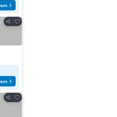
eços
Adicionar aos favoritos
Partilhar
eços
Adicionar aos favoritos
Partilhar