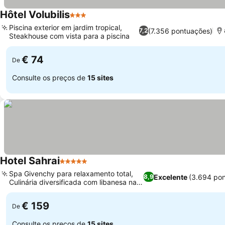
Hôtel Volubilis
3 Estrelas
Ver preços
Piscina exterior em jardim tropical,
(7.356 pontuações)
7,2
Steakhouse com vista para a piscina
Ver preços
€ 74
De
Consulte os preços de
15 sites
Hotel Sahrai
5 Estrelas
Ver preços
Spa Givenchy para relaxamento total,
Excelente
(3.694 po
8,9
Culinária diversificada com libanesa na
Ver preços
cobertura
€ 159
De
Consulte os preços de
15 sites