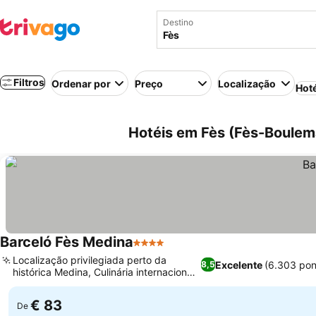
Destino
Filtros
Ordenar por
Preço
Localização
Hot
Hotéis em Fès (Fès-Boulem
Barceló Fès Medina
4 Estrelas
Ver preços
Localização privilegiada perto da
Excelente
(6.303 pon
8,5
histórica Medina, Culinária internacional
Ver preços
e marroquina
€ 83
De