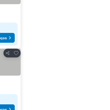
eços
Adicionar aos favoritos
Partilhar
eços