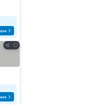
eços
Adicionar aos favoritos
Partilhar
eços