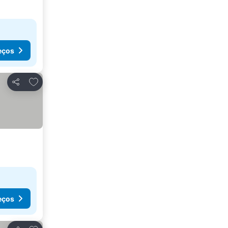
eços
Adicionar aos favoritos
Partilhar
eços