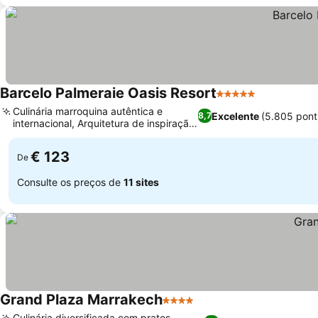
Barcelo Palmeraie Oasis Resort
5 Estrelas
Culinária marroquina autêntica e
Excelente
(5.805 pont
8,7
internacional, Arquitetura de inspiração
marroquina
€ 123
De
Consulte os preços de
11 sites
Grand Plaza Marrakech
4 Estrelas
Culinária diversificada com pratos