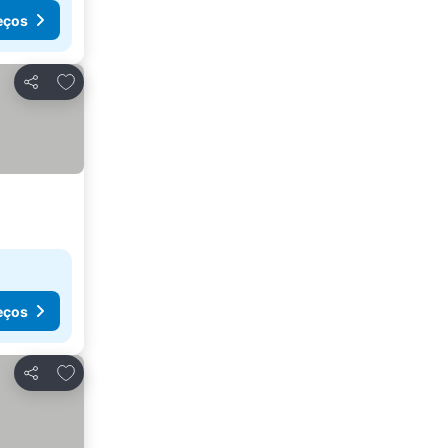
eços
Adicionar aos favoritos
Partilhar
eços
Adicionar aos favoritos
Partilhar