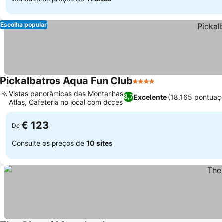
Escolha popular
Pickalbatros Aqua Fun Club
4 Estrelas
Vistas panorâmicas das Montanhas
Excelente
(18.165 pontuaç
8,7
Atlas, Cafeteria no local com doces
€ 123
De
Consulte os preços de
10 sites