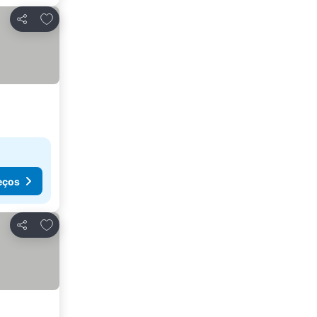
Adicionar aos favoritos
Partilhar
eços
Adicionar aos favoritos
Partilhar