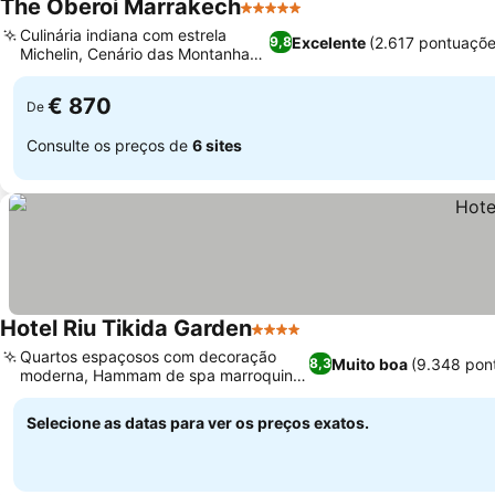
The Oberoi Marrakech
5 Estrelas
Culinária indiana com estrela
Excelente
(2.617 pontuaçõe
9,8
Michelin, Cenário das Montanhas
Atlas
€ 870
De
Consulte os preços de
6 sites
Hotel Riu Tikida Garden
4 Estrelas
Quartos espaçosos com decoração
Muito boa
(9.348 pon
8,3
moderna, Hammam de spa marroquino
autêntico
Selecione as datas para ver os preços exatos.