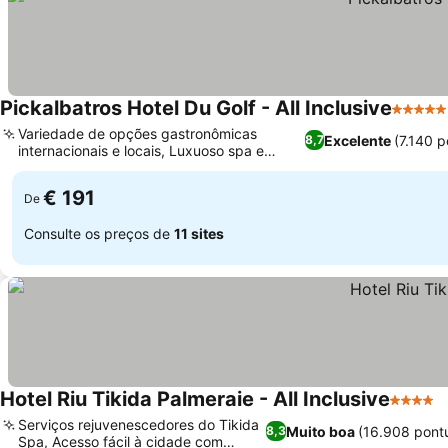
Pickalbatros Hotel Du Golf - All Inclusive
5 Estre
Variedade de opções gastronômicas
Excelente
(7.140 
8,7
internacionais e locais, Luxuoso spa e
hammam de 5000m²
€ 191
De
Consulte os preços de
11 sites
Hotel Riu Tikida Palmeraie - All Inclusive
4 Estre
Serviços rejuvenescedores do Tikida
Muito boa
(16.908 pont
8,3
Spa, Acesso fácil à cidade com