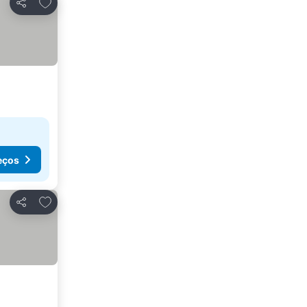
Adicionar aos favoritos
Partilhar
eços
Adicionar aos favoritos
Partilhar