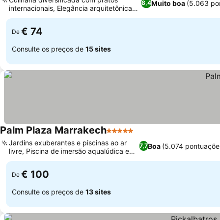
Muito boa
(5.063 po
8,4
internacionais, Elegância arquitetônica
árabe-mourisca
€ 74
De
Consulte os preços de
15 sites
Palm Plaza Marrakech
5 Estrelas
Jardins exuberantes e piscinas ao ar
Boa
(5.074 pontuaçõe
7,7
livre, Piscina de imersão aqualúdica e
spa
€ 100
De
Consulte os preços de
13 sites