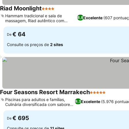
Riad Moonlight
4 Estrelas
Hammam tradicional e sala de
Excelente
(607 pontuaç
8,8
massagem, Riad autêntico com
piscina central
€ 64
De
Consulte os preços de
2 sites
Four Seasons Resort Marrakech
5 Estrelas
Piscinas para adultos e famílias,
Excelente
(5.976 pontua
9,3
Culinária diversificada com sabores
globais
€ 695
De
Consulte os preços de
11 sites