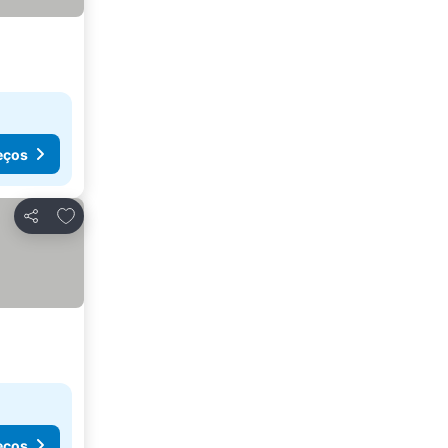
eços
Adicionar aos favoritos
Partilhar
eços