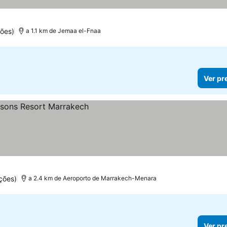
ões)
a 1.1 km de Jemaa el-Fnaa
Ver pr
ções)
a 2.4 km de Aeroporto de Marrakech-Menara
Ver pr