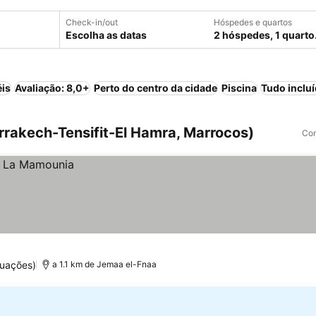
Check-in/out
Hóspedes e quartos
Escolha as datas
2 hóspedes, 1 quarto
éis
Avaliação: 8,0+
Perto do centro da cidade
Piscina
Tudo inclu
rakech-Tensifit-El Hamra, Marrocos)
Com
tuações)
a 1.1 km de Jemaa el-Fnaa