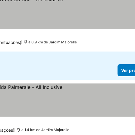
las
pontuações)
a 0.9 km de Jardim Majorelle
Ver pr
las
uações)
a 1.4 km de Jardim Majorelle