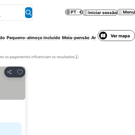
PT · €
Menu
Iniciar sessão
.
Ver mapa
ído
Pequeno-almoço incluído
Meia-pensão
Ar condicionado
Res
o os pagamentos influenciam os resultados
Adicionar aos favoritos
Partilhar