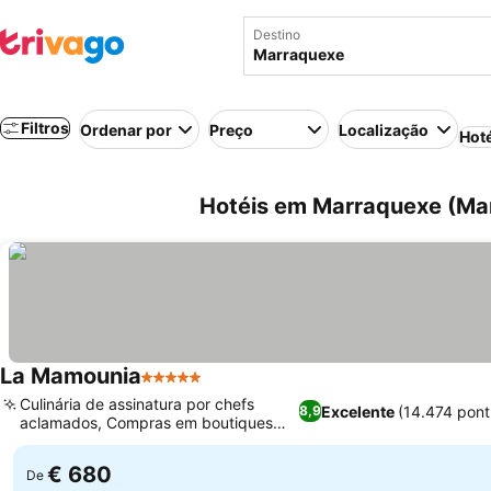
Destino
Filtros
Ordenar por
Preço
Localização
Hot
Hotéis em Marraquexe (Mar
La Mamounia
5 Estrelas
Culinária de assinatura por chefs
Excelente
(14.474 pon
8,9
aclamados, Compras em boutiques
selecionadas
€ 680
De