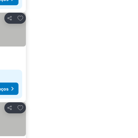
Adicionar aos favoritos
Partilhar
eços
Adicionar aos favoritos
Partilhar