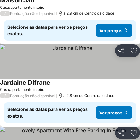
Maison Jad
Ver preços
Casa/apartamento inteiro
/
a 2.9 km de Centro da cidade
Pontuação não disponível
Selecione as datas para ver os preços
Ver preços
exatos.
Partilhar
Ad
Jardaine Difrane
Ver preços
Casa/apartamento inteiro
/
a 2.8 km de Centro da cidade
Pontuação não disponível
Selecione as datas para ver os preços
Ver preços
exatos.
Partilhar
Ad