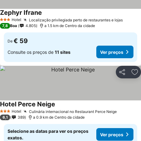
Zephyr Ifrane
Ver preços
Hotel
Localização privilegiada perto de restaurantes e lojas
Ver pre
3 Estrelas
7,8
Boa
4.805
a 1.5 km de Centro da cidade
€ 59
De
Consulte os preços de
11 sites
Ver preços
Partilhar
Ad
Hotel Perce Neige
Ver preços
Hotel
Culinária internacional no Restaurant Perce Neige
Ver preço
3 Estrelas
6,1
389
a 0.9 km de Centro da cidade
Selecione as datas para ver os preços
Ver preços
exatos.