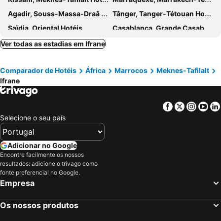
Agadir, Souss-Massa-Draâ Hotéis
Tânger, Tanger-Tétouan Hotéis
Saïdia, Oriental Hotéis
Casablanca, Grande Casabranca Hotéis
Rabat, Rabat-Salé-ZEMMOUR-Zaër Hotéis
Fès, Fès-Boulemane Hotéis
Ver todas as estadias em Ifrane
Taghazout, Souss-Massa-Draâ Hotéis
Essaouira, Marrakech-Tensifit-El Hamra Hotéis
Comparador de Hotéis
África
Marrocos
Meknes-Tafilalt
Ifrane
Facebook
Twitter
Insta
Yo
Selecione o seu país
Adicionar no Google
Encontre facilmente os nossos
resultados: adicione o trivago como
fonte preferencial no Google.
Empresa
Os nossos produtos