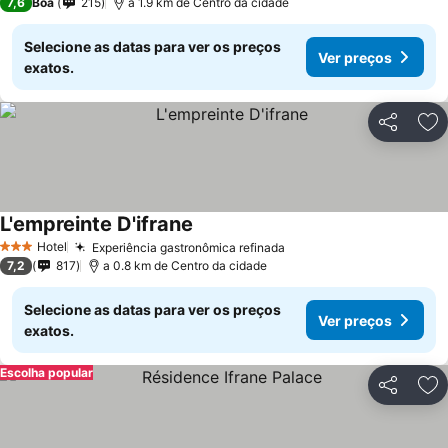
7,6
Boa
215
a 1.9 km de Centro da cidade
Selecione as datas para ver os preços
Ver preços
exatos.
Partilhar
Ad
L'empreinte D'ifrane
Ver preços
Hotel
Experiência gastronômica refinada
Ver preços
3 Estrelas
7,2
817
a 0.8 km de Centro da cidade
Selecione as datas para ver os preços
Ver preços
exatos.
Escolha popular
Partilhar
Ad