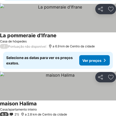
Partilhar
Ad
La pommeraie d'Ifrane
Ver preços
Casa de hóspedes
/
a 6.9 km de Centro da cidade
Pontuação não disponível
Selecione as datas para ver os preços
Ver preços
exatos.
Partilhar
Ad
maison Halima
Ver preços
Casa/apartamento inteiro
6,3
21
a 2.8 km de Centro da cidade