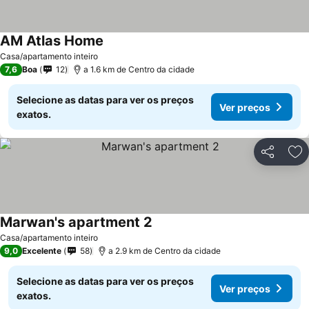
AM Atlas Home
Ver preços
Casa/apartamento inteiro
7,6
Boa
12
a 1.6 km de Centro da cidade
Selecione as datas para ver os preços
Ver preços
exatos.
Partilhar
Ad
Marwan's apartment 2
Ver preços
Casa/apartamento inteiro
9,0
Excelente
58
a 2.9 km de Centro da cidade
Selecione as datas para ver os preços
Ver preços
exatos.