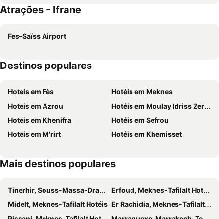
Atrações - Ifrane
Le Palais des Cerisiers
Fes–Saïss Airport
Destinos populares
Hotéis em Fès
Hotéis em Meknes
Hotéis em Azrou
Hotéis em Moulay Idriss Zerhoun
Hotéis em Khenifra
Hotéis em Sefrou
Hotéis em M'rirt
Hotéis em Khemisset
Mais destinos populares
Tinerhir, Souss-Massa-Draâ Hotéis
Erfoud, Meknes-Tafilalt Hotéis
Midelt, Meknes-Tafilalt Hotéis
Er Rachidia, Meknes-Tafilalt Hotéis
Rissani, Meknes-Tafilalt Hotéis
Marraquexe, Marrakech-Tensifit-El Hamra Hotéis