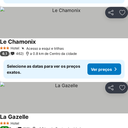
Partilhar
Ad
Le Chamonix
Ver preços
Hotel
Acesso a esqui e trilhas
Ver preços
3 Estrelas
6,1
462
a 0.8 km de Centro da cidade
Selecione as datas para ver os preços
Ver preços
exatos.
Partilhar
Ad
La Gazelle
Ver preços
Hotel
3 Estrelas