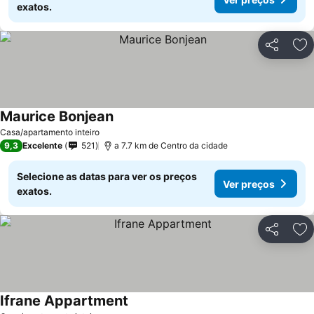
exatos.
Partilhar
Ad
Maurice Bonjean
Ver preços
Casa/apartamento inteiro
9,3
Excelente
521
a 7.7 km de Centro da cidade
Selecione as datas para ver os preços
Ver preços
exatos.
Partilhar
Ad
Ifrane Appartment
Ver preços