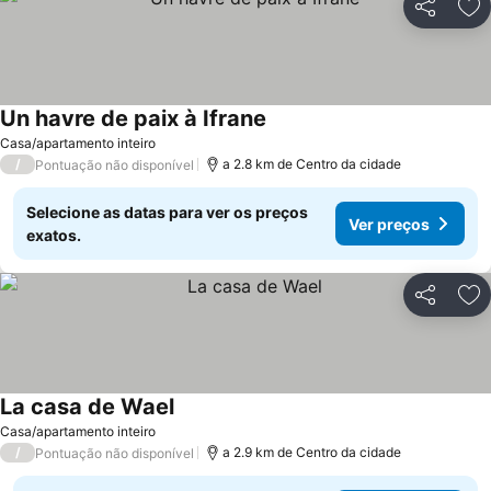
Partilhar
Ad
Un havre de paix à Ifrane
Ver preços
Casa/apartamento inteiro
/
a 2.8 km de Centro da cidade
Pontuação não disponível
Selecione as datas para ver os preços
Ver preços
exatos.
Partilhar
Ad
La casa de Wael
Ver preços
Casa/apartamento inteiro
/
a 2.9 km de Centro da cidade
Pontuação não disponível