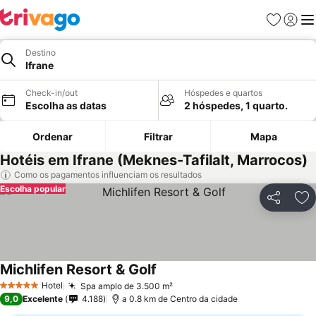
Favoritos
Iniciar
Me
Destino
Ifrane
Check-in/out
Hóspedes e quartos
Escolha as datas
2 hóspedes, 1 quarto.
Ordenar
Filtrar
Mapa
Hotéis em Ifrane (Meknes-Tafilalt, Marrocos)
Como os pagamentos influenciam os resultados
Escolha popular
Partilhar
Ad
Michlifen Resort & Golf
Ver preços
Hotel
Spa amplo de 3.500 m²
Ver preços
5 Estrelas
9,0
Excelente
4.188
a 0.8 km de Centro da cidade