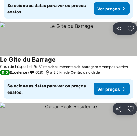
Selecione as datas para ver os preços
Ver preços
exatos.
Partilhar
Ad
Le Gite du Barrage
Ver preços
Casa de hóspedes
Vistas deslumbrantes da barragem e campos verdes
Ver
9,0
Excelente
629
a 8.5 km de Centro da cidade
Selecione as datas para ver os preços
Ver preços
exatos.
Partilhar
Ad