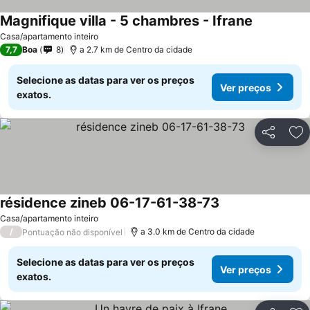
Magnifique villa - 5 chambres - Ifrane
Ver preços
Casa/apartamento inteiro
7,7
Boa
8
a 2.7 km de Centro da cidade
Selecione as datas para ver os preços
Ver preços
exatos.
Partilhar
Ad
résidence zineb 06-17-61-38-73
Ver preços
Casa/apartamento inteiro
/
a 3.0 km de Centro da cidade
Pontuação não disponível
Selecione as datas para ver os preços
Ver preços
exatos.