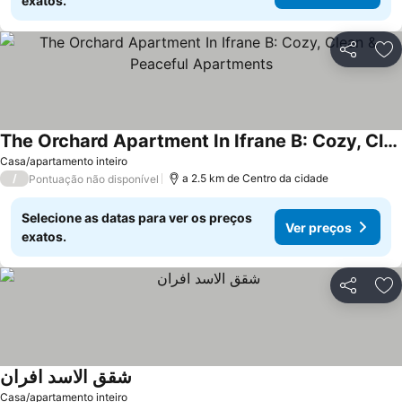
exatos.
Partilhar
Ad
The Orchard Apartment In Ifrane B: Cozy, Clean & Peaceful Apartments
Ver preços
Casa/apartamento inteiro
/
a 2.5 km de Centro da cidade
Pontuação não disponível
Selecione as datas para ver os preços
Ver preços
exatos.
Partilhar
Ad
شقق الاسد افران
Ver preços
Casa/apartamento inteiro