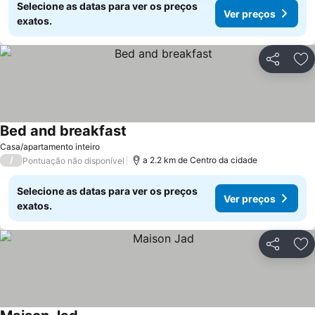
Selecione as datas para ver os preços
Ver preços
exatos.
Partilhar
Ad
Bed and breakfast
Ver preços
Casa/apartamento inteiro
/
a 2.2 km de Centro da cidade
Pontuação não disponível
Selecione as datas para ver os preços
Ver preços
exatos.
Partilhar
Ad