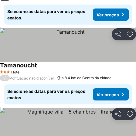
Selecione as datas para ver os preços
Ver preços
exatos.
Partilhar
Ad
Tamanoucht
Ver preços
Hotel
3 Estrelas
/
a 8.4 km de Centro da cidade
Pontuação não disponível
Selecione as datas para ver os preços
Ver preços
exatos.
Partilhar
Ad