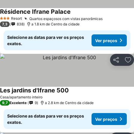
Résidence Ifrane Palace
Ver preços
Resort
Quartos espaçosos com vistas panorâmicas
Ver preços
3 Estrelas
7,3
838
a 1.8 km de Centro da cidade
Selecione as datas para ver os preços
Ver preços
exatos.
Partilhar
Ad
Les jardins d'Ifrane 500
Ver preços
Casa/apartamento inteiro
9,7
Excelente
9
a 2.8 km de Centro da cidade
Selecione as datas para ver os preços
Ver preços
exatos.