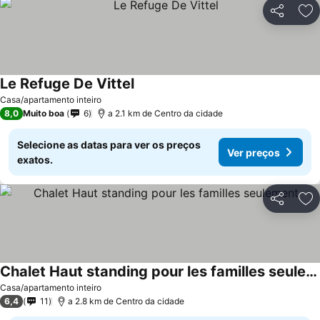
Partilhar
Ad
Le Refuge De Vittel
Ver preços
Casa/apartamento inteiro
8,0
Muito boa
6
a 2.1 km de Centro da cidade
Selecione as datas para ver os preços
Ver preços
exatos.
Partilhar
Ad
Chalet Haut standing pour les familles seulement
Ver preços
Casa/apartamento inteiro
6,4
11
a 2.8 km de Centro da cidade