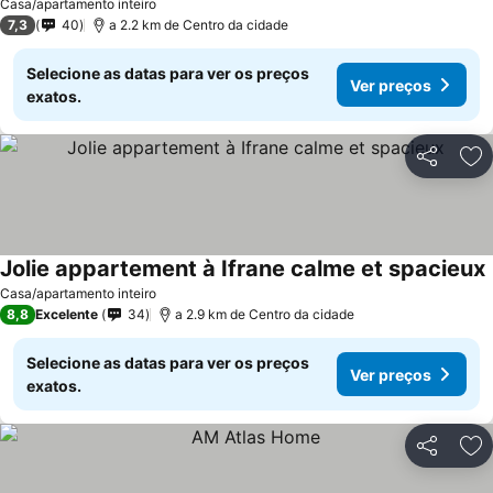
Casa/apartamento inteiro
7,3
40
a 2.2 km de Centro da cidade
Selecione as datas para ver os preços
Ver preços
exatos.
Partilhar
Ad
Jolie appartement à Ifrane calme et spacieux
Casa/apartamento inteiro
8,8
Excelente
34
a 2.9 km de Centro da cidade
Selecione as datas para ver os preços
Ver preços
exatos.
Partilhar
Ad