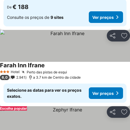
€ 188
De
Consulte os preços de
9 sites
Ver preços
Partilhar
Ad
Farah Inn Ifrane
Ver preços
Hotel
Perto das pistas de esqui
Ver preços
3 Estrelas
6,0
2.941
a 3.7 km de Centro da cidade
Selecione as datas para ver os preços
Ver preços
exatos.
Escolha popular
Partilhar
Ad