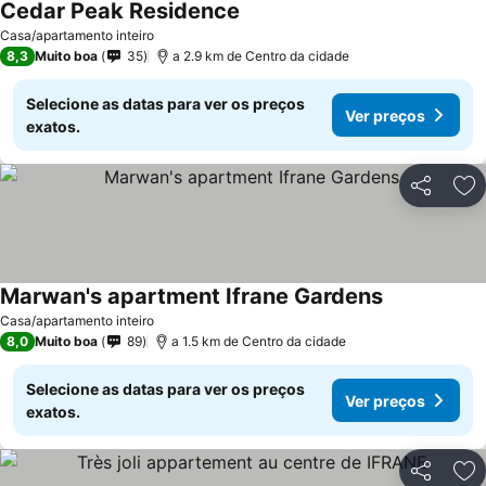
Cedar Peak Residence
Ver preços
Casa/apartamento inteiro
8,3
Muito boa
35
a 2.9 km de Centro da cidade
Selecione as datas para ver os preços
Ver preços
exatos.
Partilhar
Ad
Marwan's apartment Ifrane Gardens
Ver preços
Casa/apartamento inteiro
8,0
Muito boa
89
a 1.5 km de Centro da cidade
Selecione as datas para ver os preços
Ver preços
exatos.
Partilhar
Ad