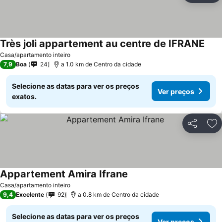
Très joli appartement au centre de IFRANE
Ver 
Casa/apartamento inteiro
7,9
Boa
24
a 1.0 km de Centro da cidade
Selecione as datas para ver os preços
Ver preços
exatos.
Partilhar
Ad
Appartement Amira Ifrane
Ver preços
Casa/apartamento inteiro
9,4
Excelente
92
a 0.8 km de Centro da cidade
Selecione as datas para ver os preços
Ver preços