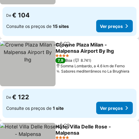
€ 104
De
Consulte os preços de
15 sites
Ver preços
Crowne Plaza Milan -
Partilhar
Adicionar aos favoritos
Malpensa Airport By Ihg
Ver preços
4 Estrelas
7,9
Boa
8.741
Somma Lombardo, a 4.6 km de Ferno
Sabores mediterrâneos no La Brughiera
Ver
€ 122
De
Consulte os preços de
1 site
Ver preços
Hotel Villa Delle Rose -
Partilhar
Adicionar aos favoritos
Malpensa