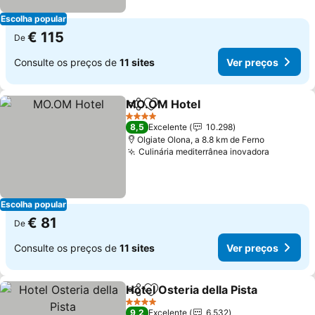
Escolha popular
€ 115
De
Consulte os preços de
11 sites
Ver preços
MO.OM Hotel
Partilhar
Adicionar aos favoritos
Ver preços
4 Estrelas
8,5
Excelente
10.298
Olgiate Olona, a 8.8 km de Ferno
Culinária mediterrânea inovadora
Ver preç
Escolha popular
€ 81
De
Consulte os preços de
11 sites
Ver preços
Hotel Osteria della Pista
Partilhar
Adicionar aos favoritos
Ve
4 Estrelas
9,2
Excelente
6.532