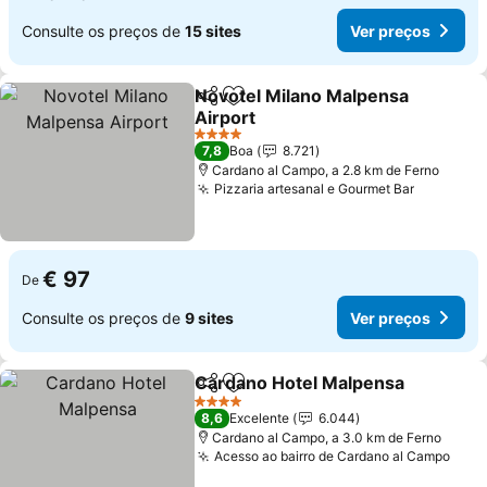
Consulte os preços de
15 sites
Ver preços
Novotel Milano Malpensa
Partilhar
Adicionar aos favoritos
Airport
Ver preços
4 Estrelas
7,8
Boa
8.721
Cardano al Campo, a 2.8 km de Ferno
Pizzaria artesanal e Gourmet Bar
Ver preç
€ 97
De
Consulte os preços de
9 sites
Ver preços
Cardano Hotel Malpensa
Partilhar
Adicionar aos favoritos
V
4 Estrelas
8,6
Excelente
6.044
Cardano al Campo, a 3.0 km de Ferno
Acesso ao bairro de Cardano al Campo
Ver 