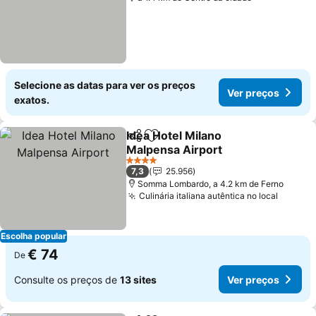
Selecione as datas para ver os preços
Ver preços
exatos.
Idea Hotel Milano
Partilhar
Adicionar aos favoritos
Malpensa Airport
Ver preços
4 Estrelas
7,3
25.956
Somma Lombardo, a 4.2 km de Ferno
Culinária italiana autêntica no local
Ver pr
Escolha popular
€ 74
De
Consulte os preços de
13 sites
Ver preços