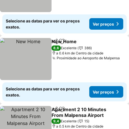
Selecione as datas para ver os preços
Ver preços
exatos.
New Home
Partilhar
Adicionar aos favoritos
Ver preços
8,6
Excelente
386
a 0.6 km de Centro da cidade
Proximidade ao Aeroporto de Malpensa
Ver 
Selecione as datas para ver os preços
Ver preços
exatos.
Apartment 2 10 Minutes
Partilhar
Adicionar aos favoritos
From Malpensa Airport
Ver preços
9,4
Excelente
15
a 0.5 km de Centro da cidade