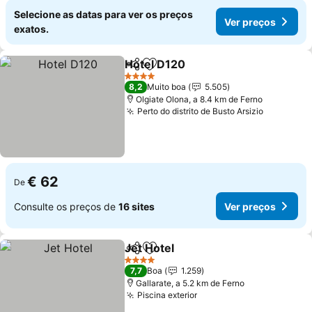
Selecione as datas para ver os preços
Ver preços
exatos.
Hotel D120
Partilhar
Adicionar aos favoritos
Ver preços
4 Estrelas
8,2
Muito boa
5.505
Olgiate Olona, a 8.4 km de Ferno
Perto do distrito de Busto Arsizio
Ver preç
€ 62
De
Consulte os preços de
16 sites
Ver preços
Jet Hotel
Partilhar
Adicionar aos favoritos
Ver preços
4 Estrelas
7,7
Boa
1.259
Gallarate, a 5.2 km de Ferno
Piscina exterior
Ver preços