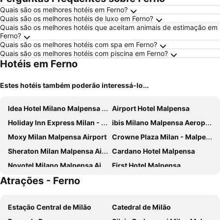
Quais são os melhores hotéis em Ferno?
Quais são os melhores hotéis de luxo em Ferno?
Quais são os melhores hotéis que aceitam animais de estimação em
Ferno?
Quais são os melhores hotéis com spa em Ferno?
Quais são os melhores hotéis com piscina em Ferno?
Hotéis em Ferno
Estes hotéis também poderão interessá-lo...
Idea Hotel Milano Malpensa Airport
Airport Hotel Malpensa
Holiday Inn Express Milan - Malpensa Airport By Ihg
ibis Milano Malpensa Aeroporto
Moxy Milan Malpensa Airport
Crowne Plaza Milan - Malpensa Airport By Ihg
Sheraton Milan Malpensa Airport Hotel & Conference Centre
Cardano Hotel Malpensa
Novotel Milano Malpensa Airport
First Hotel Malpensa
Atrações - Ferno
B&B HOTEL Malpensa Lago Maggiore
Blue Relais Maggiore
Hotel Oleggio Malpensa
Hotel Villa Malpensa
Estação Central de Milão
Catedral de Milão
Hotel D120
TRIBE Milano Malpensa