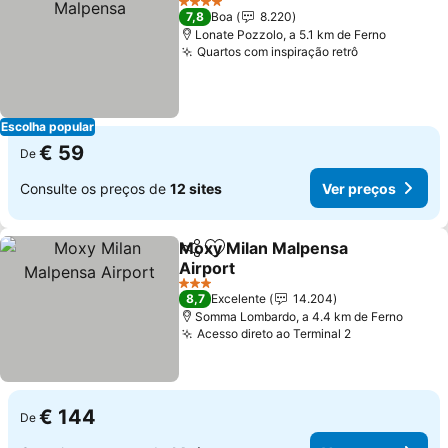
4 Estrelas
7,8
Boa
8.220
Lonate Pozzolo, a 5.1 km de Ferno
Quartos com inspiração retrô
Ver preços
Escolha popular
€ 59
De
Consulte os preços de
12 sites
Ver preços
Moxy Milan Malpensa
Partilhar
Adicionar aos favoritos
Airport
Ver preços
3 Estrelas
8,7
Excelente
14.204
Somma Lombardo, a 4.4 km de Ferno
Acesso direto ao Terminal 2
Ver preços
€ 144
De