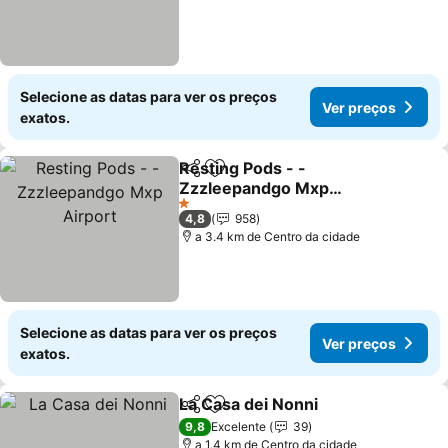
Selecione as datas para ver os preços
Ver preços
exatos.
Resting Pods - -
Partilhar
Adicionar aos favoritos
Zzzleepandgo Mxp
Airport
Ver preços
1 Estrelas
4,8
958
a 3.4 km de Centro da cidade
Selecione as datas para ver os preços
Ver preços
exatos.
La Casa dei Nonni
Partilhar
Adicionar aos favoritos
Ver preç
9,8
Excelente
39
a 1.4 km de Centro da cidade