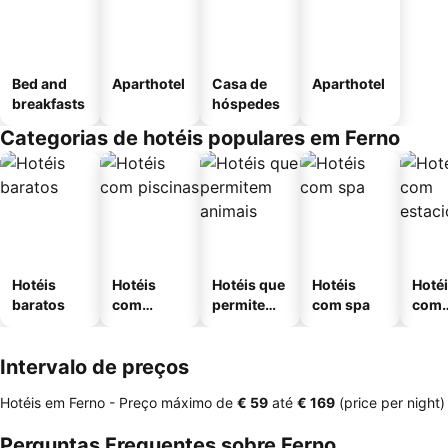
Bed and
Aparthotel
Casa de
Aparthotel
breakfasts
hóspedes
Categorias de hotéis populares em Ferno
Hotéis
Hotéis
Hotéis que
Hotéis
Hoté
baratos
com
permitem
com spa
com
piscinas
animais
esta
ment
Intervalo de preços
Hotéis em Ferno -
Preço máximo
de
‎€ 59
até
‎€ 169
(price per night)
Perguntas Frequentes sobre Ferno