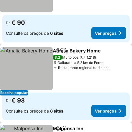
€ 90
De
Consulte os preços de
6 sites
Ver preços
Amalia Bakery Home
Partilhar
Adicionar aos favoritos
Ver p
8,2
Muito boa
1.218
Gallarate, a 5.2 km de Ferno
Restaurante regional tradicional
Ver preço
Escolha popular
€ 93
De
Consulte os preços de
8 sites
Ver preços
Malpensa Inn
Partilhar
Adicionar aos favoritos
Ver preços