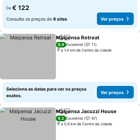
€ 122
De
Consulte os preços de
6 sites
Ver preços
Malpensa Retreat
Partilhar
Adicionar aos favoritos
Ver preç
9,9
Excelente
11
a 1.4 km de Centro da cidade
Selecione as datas para ver os preços
Ver preços
exatos.
Malpensa Jacuzzi House
Partilhar
Adicionar aos favoritos
V
9,2
Excelente
67
a 0.6 km de Centro da cidade