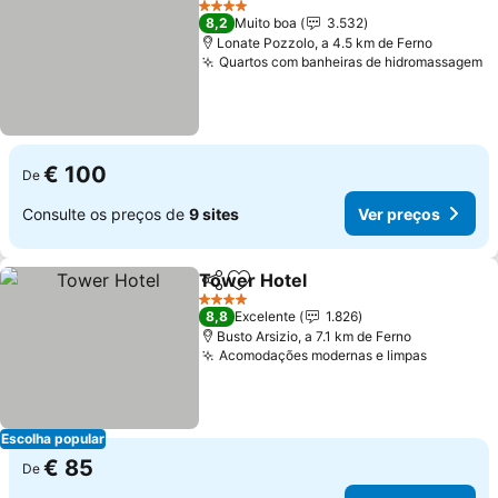
4 Estrelas
8,2
Muito boa
3.532
Lonate Pozzolo, a 4.5 km de Ferno
Quartos com banheiras de hidromassagem
V
€ 100
De
Consulte os preços de
9 sites
Ver preços
Tower Hotel
Partilhar
Adicionar aos favoritos
Ver preços
4 Estrelas
8,8
Excelente
1.826
Busto Arsizio, a 7.1 km de Ferno
Acomodações modernas e limpas
Ver pre
Escolha popular
€ 85
De