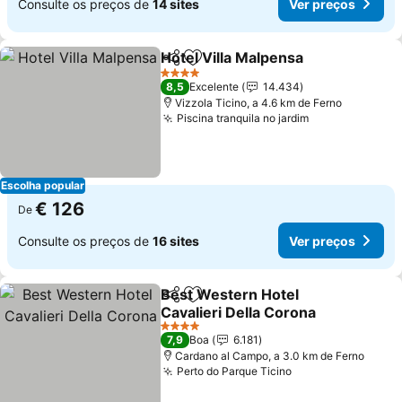
Consulte os preços de
14 sites
Ver preços
Hotel Villa Malpensa
Partilhar
Adicionar aos favoritos
Ver p
4 Estrelas
8,5
Excelente
14.434
Vizzola Ticino, a 4.6 km de Ferno
Piscina tranquila no jardim
Ver preços
Escolha popular
€ 126
De
Consulte os preços de
16 sites
Ver preços
Best Western Hotel
Partilhar
Adicionar aos favoritos
Cavalieri Della Corona
Ver preços
4 Estrelas
7,9
Boa
6.181
Cardano al Campo, a 3.0 km de Ferno
Perto do Parque Ticino
Ver preços