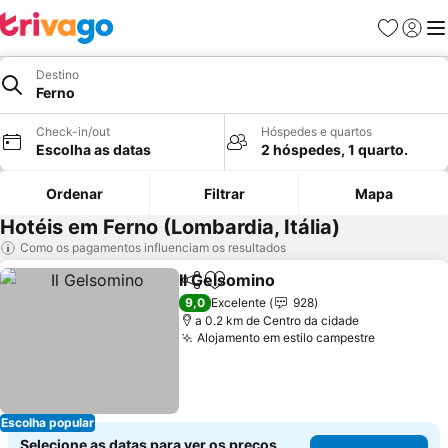
Favoritos
Iniciar
Me
Destino
Ferno
Check-in/out
Hóspedes e quartos
Escolha as datas
2 hóspedes, 1 quarto.
Ordenar
Filtrar
Mapa
Hotéis em Ferno (Lombardia, Itália)
Como os pagamentos influenciam os resultados
Il Gelsomino
Partilhar
Adicionar aos favoritos
Ver preços
9,0
Excelente
928
a 0.2 km de Centro da cidade
Alojamento em estilo campestre
Ver preço
Escolha popular
Selecione as datas para ver os preços