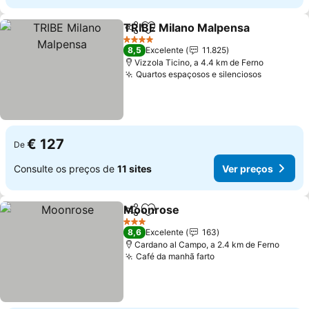
TRIBE Milano Malpensa
Partilhar
Adicionar aos favoritos
Ve
4 Estrelas
8,5
Excelente
11.825
Vizzola Ticino, a 4.4 km de Ferno
Quartos espaçosos e silenciosos
Ver preç
€ 127
De
Consulte os preços de
11 sites
Ver preços
Moonrose
Partilhar
Adicionar aos favoritos
Ver preços
3 Estrelas
8,6
Excelente
163
Cardano al Campo, a 2.4 km de Ferno
Café da manhã farto
Ver preços