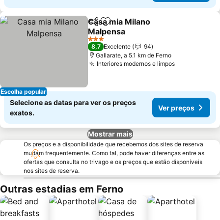
Casa mia Milano
Partilhar
Adicionar aos favoritos
Malpensa
Ver preços
3 Estrelas
8,7
Excelente
94
Gallarate, a 5.1 km de Ferno
Interiores modernos e limpos
Ver preços
Escolha popular
Selecione as datas para ver os preços
Ver preços
exatos.
Mostrar mais
Os preços e a disponibilidade que recebemos dos sites de reserva
mudam frequentemente. Como tal, pode haver diferenças entre as
ofertas que consulta no trivago e os preços que estão disponíveis
nos sites de reserva.
Outras estadias em Ferno