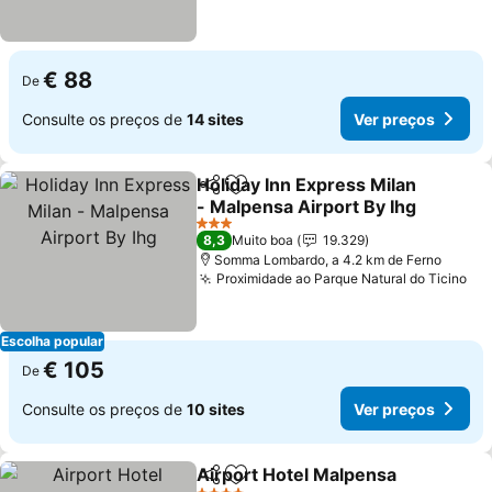
€ 88
De
Consulte os preços de
14 sites
Ver preços
Holiday Inn Express Milan
Partilhar
Adicionar aos favoritos
- Malpensa Airport By Ihg
Ver preços
3 Estrelas
8,3
Muito boa
19.329
Somma Lombardo, a 4.2 km de Ferno
Proximidade ao Parque Natural do Ticino
Ve
Escolha popular
€ 105
De
Consulte os preços de
10 sites
Ver preços
Airport Hotel Malpensa
Partilhar
Adicionar aos favoritos
Ve