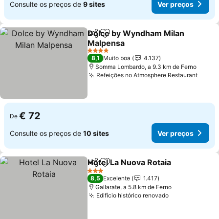
Consulte os preços de
9 sites
Ver preços
Dolce by Wyndham Milan
Partilhar
Adicionar aos favoritos
Malpensa
Ver preços
4 Estrelas
8,1
Muito boa
4.137
Somma Lombardo, a 9.3 km de Ferno
Refeições no Atmosphere Restaurant
Ver p
€ 72
De
Consulte os preços de
10 sites
Ver preços
Hotel La Nuova Rotaia
Partilhar
Adicionar aos favoritos
Ver 
3 Estrelas
8,5
Excelente
1.417
Gallarate, a 5.8 km de Ferno
Edifício histórico renovado
Ver preços