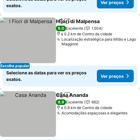
Ver preços
exatos.
I Fiori di Malpensa
Partilhar
Adicionar aos favoritos
Ver preç
9,0
Excelente
1.504
a 0.2 km de Centro da cidade
Localização estratégica para Milão e Lago
Maggiore
Escolha popular
Selecione as datas para ver os preços
Ver preços
exatos.
Casa Ananda
Partilhar
Adicionar aos favoritos
Ver preços
9,9
Excelente
662
a 0.8 km de Centro da cidade
Acomodações espaçosas e elegantes
Ver 