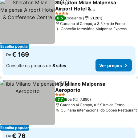
Sheraton Milan Malpensa
Partilhar
Adicionar aos favoritos
Airport Hotel &
Conference Centre
Ver preços
4 Estrelas
8,5
Excelente
21.261
Cardano al Campo, a 3.5 km de Ferno
Conexão ferroviária Malpensa Express
Ver 
Escolha popular
€ 169
De
Consulte os preços de
8 sites
Ver preços
ibis Milano Malpensa
Partilhar
Adicionar aos favoritos
Aeroporto
Ver preços
3 Estrelas
7,7
Boa
7.890
Cardano al Campo, a 2.9 km de Ferno
Culinária internacional do Oopen Restaurant
Escolha popular
€ 76
De