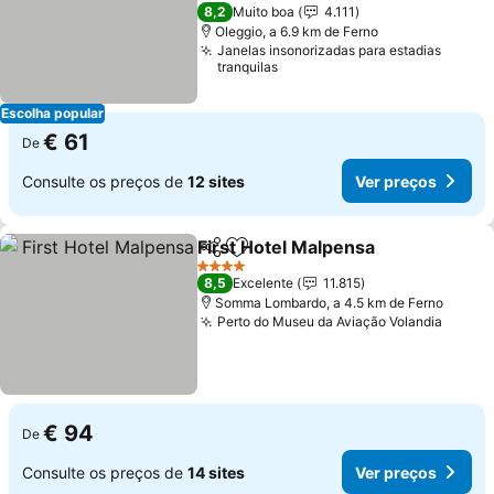
Ver preços
4 Estrelas
8,2
Muito boa
4.111
Oleggio, a 6.9 km de Ferno
Janelas insonorizadas para estadias
tranquilas
Escolha popular
€ 61
De
Consulte os preços de
12 sites
Ver preços
First Hotel Malpensa
Partilhar
Adicionar aos favoritos
Ver p
4 Estrelas
8,5
Excelente
11.815
Somma Lombardo, a 4.5 km de Ferno
Perto do Museu da Aviação Volandia
Ver p
€ 94
De
Consulte os preços de
14 sites
Ver preços