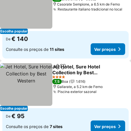
Casorate Sempione, a 6.5 km de Ferno
Restaurante italiano tradicional no local
Ver
Escolha popular
€ 140
De
Consulte os preços de
11 sites
Ver preços
Jet Hotel, Sure Hotel
Partilhar
Adicionar aos favoritos
Collection by Best
Western
Ver preços
4 Estrelas
7,5
Boa
1.616
Gallarate, a 5.2 km de Ferno
Piscina exterior sazonal
Ver preços
Escolha popular
€ 95
De
Consulte os preços de
7 sites
Ver preços