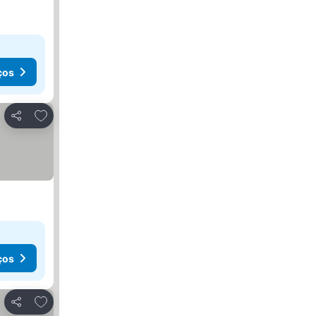
ços
Adicionar aos favoritos
Partilhar
ços
Adicionar aos favoritos
Partilhar