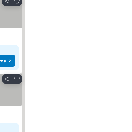
Adicionar aos favoritos
Partilhar
ços
Adicionar aos favoritos
Partilhar