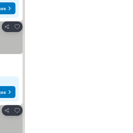
ços
Adicionar aos favoritos
Partilhar
ços
Adicionar aos favoritos
Partilhar