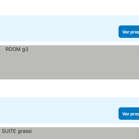
Ver pre
Ver pre