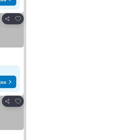
Adicionar aos favoritos
Partilhar
ços
Adicionar aos favoritos
Partilhar