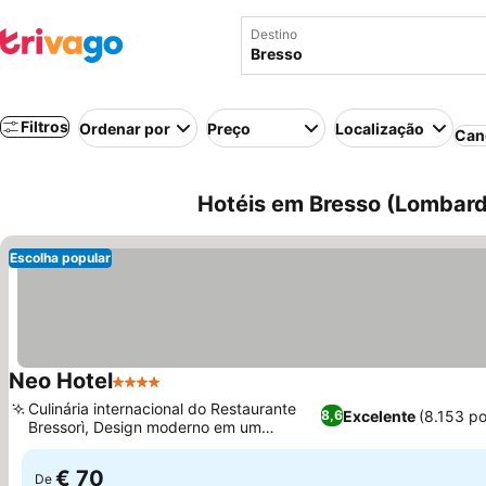
Destino
Filtros
Ordenar por
Preço
Localização
Can
Hotéis em Bresso (Lombardia
Escolha popular
Neo Hotel
4 Estrelas
Ver preços
Culinária internacional do Restaurante
Excelente
(8.153 p
8,6
Bressorì, Design moderno em um
Ver preços
subúrbio tranquilo
€ 70
De