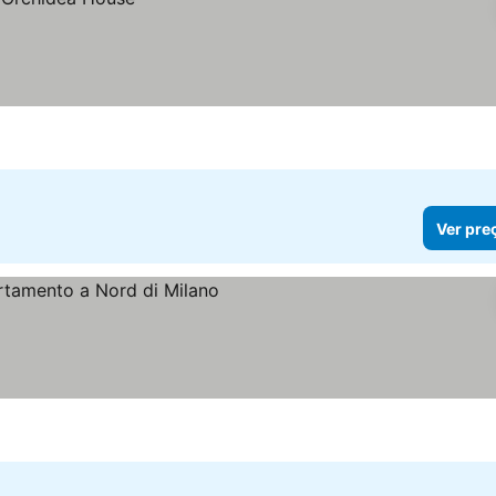
Ver pre
s