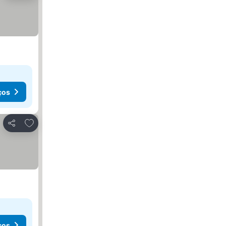
ços
Adicionar aos favoritos
Partilhar
ços