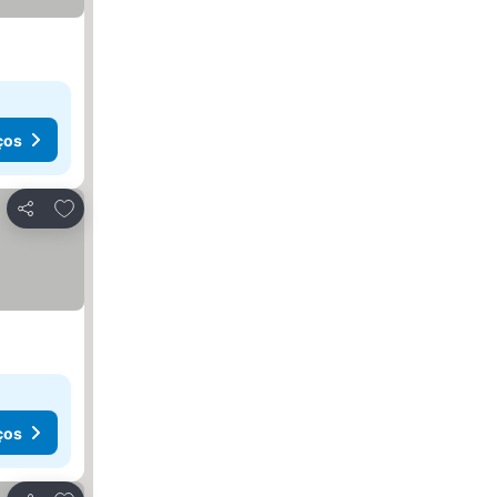
ços
Adicionar aos favoritos
Partilhar
ços