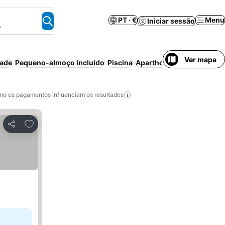
PT · €
Menu
Iniciar sessão
.
Ver mapa
dade
Pequeno-almoço incluído
Piscina
Aparthotel
Estacionamen
o os pagamentos influenciam os resultados
Adicionar aos favoritos
Partilhar