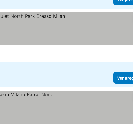
r preços
Ver pre