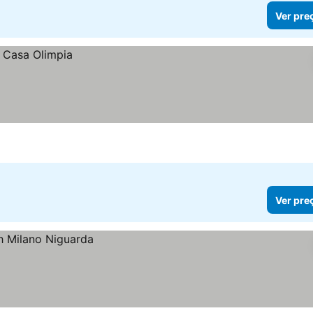
Ver pre
Ver pre