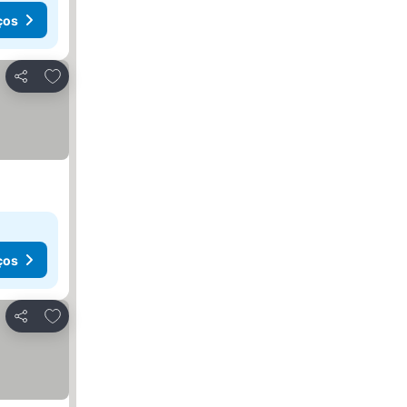
ços
Adicionar aos favoritos
Partilhar
ços
Adicionar aos favoritos
Partilhar