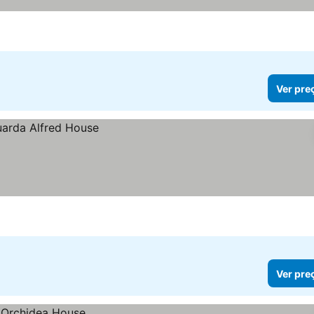
Ver pre
Ver pre