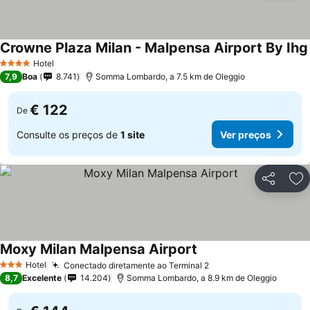
Crowne Plaza Milan - Malpensa Airport By Ihg
Hotel
4 Estrelas
7,9
Boa
8.741
Somma Lombardo, a 7.5 km de Oleggio
€ 122
De
Consulte os preços de
1 site
Ver preços
Partilhar
Ad
Moxy Milan Malpensa Airport
Hotel
Conectado diretamente ao Terminal 2
3 Estrelas
8,7
Excelente
14.204
Somma Lombardo, a 8.9 km de Oleggio