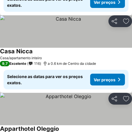
Ver preços
exatos.
Partilhar
Ad
Casa Nicca
Casa/apartamento inteiro
9,7
Excelente
116
a 0.6 km de Centro da cidade
Selecione as datas para ver os preços
Ver preços
exatos.
Partilhar
Ad
Apparthotel Oleggio