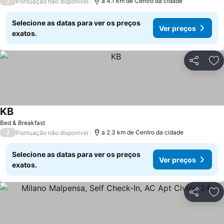
/
a 4.1 km de Centro da cidade
Pontuação não disponível
Selecione as datas para ver os preços
Ver preços
exatos.
Partilhar
Ad
KB
Bed & Breakfast
/
a 2.3 km de Centro da cidade
Pontuação não disponível
Selecione as datas para ver os preços
Ver preços
exatos.
Partilhar
Ad