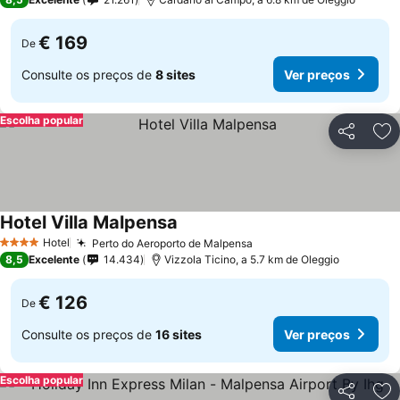
€ 169
De
Consulte os preços de
8 sites
Ver preços
Escolha popular
Partilhar
Ad
Hotel Villa Malpensa
Hotel
Perto do Aeroporto de Malpensa
4 Estrelas
8,5
Excelente
14.434
Vizzola Ticino, a 5.7 km de Oleggio
€ 126
De
Consulte os preços de
16 sites
Ver preços
Escolha popular
Partilhar