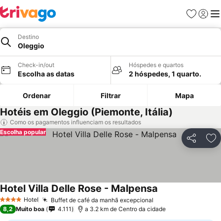
Favoritos
Iniciar
Me
Destino
Oleggio
Check-in/out
Hóspedes e quartos
Escolha as datas
2 hóspedes, 1 quarto.
Ordenar
Filtrar
Mapa
Hotéis em Oleggio (Piemonte, Itália)
Como os pagamentos influenciam os resultados
Escolha popular
Partilhar
Ad
Hotel Villa Delle Rose - Malpensa
Hotel
Buffet de café da manhã excepcional
4 Estrelas
8,2
Muito boa
4.111
a 3.2 km de Centro da cidade