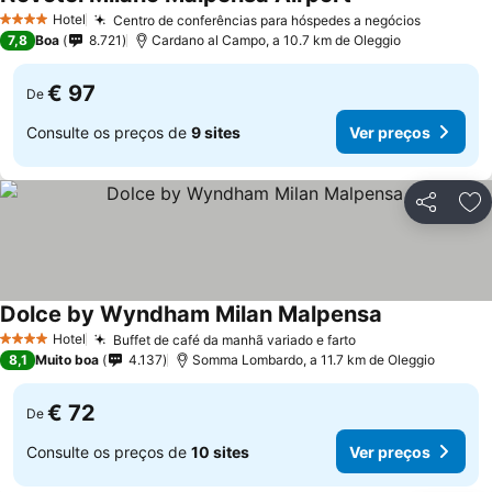
Hotel
Centro de conferências para hóspedes a negócios
4 Estrelas
7,8
Boa
8.721
Cardano al Campo, a 10.7 km de Oleggio
€ 97
De
Consulte os preços de
9 sites
Ver preços
Partilhar
Ad
Dolce by Wyndham Milan Malpensa
Hotel
Buffet de café da manhã variado e farto
4 Estrelas
8,1
Muito boa
4.137
Somma Lombardo, a 11.7 km de Oleggio
€ 72
De
Consulte os preços de
10 sites
Ver preços