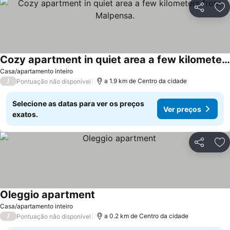
Partilhar
Ad
Cozy apartment in quiet area a few kilometers from Malpensa.
Casa/apartamento inteiro
/
a 1.9 km de Centro da cidade
Pontuação não disponível
Selecione as datas para ver os preços
Ver preços
exatos.
Partilhar
Ad
Oleggio apartment
Casa/apartamento inteiro
/
a 0.2 km de Centro da cidade
Pontuação não disponível