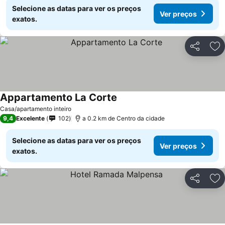
Selecione as datas para ver os preços
Ver preços
exatos.
Partilhar
Ad
Appartamento La Corte
Casa/apartamento inteiro
9,4
Excelente
102
a 0.2 km de Centro da cidade
Selecione as datas para ver os preços
Ver preços
exatos.
Partilhar
Ad