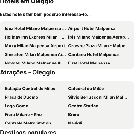
Hotéis em Oleggio
Estes hotéis também poderão interessá-lo...
Idea Hotel Milano Malpensa Airport
Airport Hotel Malpensa
Holiday Inn Express Milan - Malpensa Airport By Ihg
ibis Milano Malpensa Aeroporto
Moxy Milan Malpensa Airport
Crowne Plaza Milan - Malpensa Airport By Ihg
Sheraton Milan Malpensa Airport Hotel & Conference Centre
Cardano Hotel Malpensa
Novotel Milano Malpensa Airport
First Hotel Malpensa
Atrações - Oleggio
B&B HOTEL Malpensa Lago Maggiore
Blue Relais Maggiore
Hotel Oleggio Malpensa
Hotel Villa Malpensa
Estação Central de Milão
Catedral de Milão
Hotel D120
TRIBE Milano Malpensa
Praça de Duomo
Silvio Berlusconi Milan Malpensa Airport
Hotel Villa Delle Rose - Malpensa
Best Western Hotel Cavalieri Della Corona
Lago Como
Centro Storico
Aer Hotel Malpensa
Dolce by Wyndham Milan Malpensa
Fiera Milano - Rho
Brera
Luna Hotel Motel Lago Maggiore Arona
MO.OM Hotel
Centrale Metro Station
Navigli
Hotel Concorde
Malpensa Inn
Destinos populares
San Siro
Stazione Porta Garibaldi
Hotel Roma
DoubleTree by Hilton Milan Malpensa Solbiate Olona