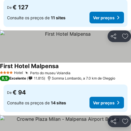
€ 127
De
Consulte os preços de
11 sites
Ver preços
Partilhar
Ad
First Hotel Malpensa
Hotel
Perto do museu Volandia
4 Estrelas
8,5
Excelente
11.815
Somma Lombardo, a 7.0 km de Oleggio
€ 94
De
Consulte os preços de
14 sites
Ver preços
Partilhar
Ad