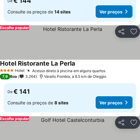
€ 144
De
Consulte os preços de
14 sites
Ver preços
Escolha popular
Partilhar
Ad
Hotel Ristorante La Perla
Hotel
Acesso direto à piscina em alguns quartos
4 Estrelas
7,9
Boa
3.264
Varallo Pombia, a 8.5 km de Oleggio
€ 141
De
Consulte os preços de
8 sites
Ver preços
Escolha popular
Partilhar
Ad