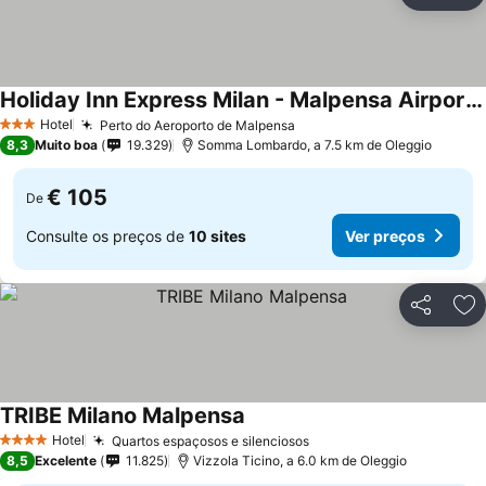
Ad
Holiday Inn Express Milan - Malpensa Airport By Ihg
Hotel
Perto do Aeroporto de Malpensa
3 Estrelas
8,3
Muito boa
19.329
Somma Lombardo, a 7.5 km de Oleggio
€ 105
De
Consulte os preços de
10 sites
Ver preços
Partilhar
Ad
TRIBE Milano Malpensa
Hotel
Quartos espaçosos e silenciosos
4 Estrelas
8,5
Excelente
11.825
Vizzola Ticino, a 6.0 km de Oleggio