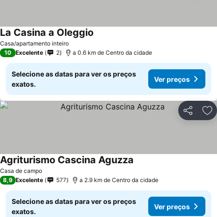
La Casina a Oleggio
Casa/apartamento inteiro
10
Excelente
2
a 0.6 km de Centro da cidade
Selecione as datas para ver os preços
Ver preços
exatos.
Partilhar
Ad
Agriturismo Cascina Aguzza
Casa de campo
8,9
Excelente
577
a 2.9 km de Centro da cidade
Selecione as datas para ver os preços
Ver preços
exatos.