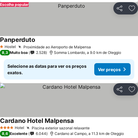
Escolha popular
Partilhar
Ad
Panperduto
Hostel
Proximidade ao Aeroporto de Malpensa
1 Estrelas
8,3
Muito boa
2.528
Somma Lombardo, a 9.0 km de Oleggio
Selecione as datas para ver os preços
Ver preços
exatos.
Partilhar
Ad
Cardano Hotel Malpensa
Hotel
Piscina exterior sazonal relaxante
4 Estrelas
8,6
Excelente
6.044
Cardano al Campo, a 11.3 km de Oleggio