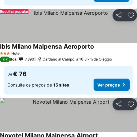
Escolha popular
Partilhar
Ad
ibis Milano Malpensa Aeroporto
Hotel
3 Estrelas
7,7
Boa
7.890
Cardano al Campo, a 10.8 km de Oleggio
€ 76
De
Consulte os preços de
15 sites
Ver preços
Partilhar
Ad
Novotel Milano Malpensa Airport