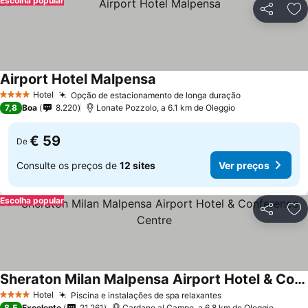
Escolha popular
Partilhar
Ad
Airport Hotel Malpensa
Hotel
Opção de estacionamento de longa duração
4 Estrelas
7,8
Boa
8.220
Lonate Pozzolo, a 6.1 km de Oleggio
€ 59
De
Consulte os preços de
12 sites
Ver preços
Escolha popular
Partilhar
Ad
Sheraton Milan Malpensa Airport Hotel & Conference Centre
Hotel
Piscina e instalações de spa relaxantes
4 Estrelas
8,5
Excelente
21.261
Cardano al Campo, a 6.8 km de Oleggio