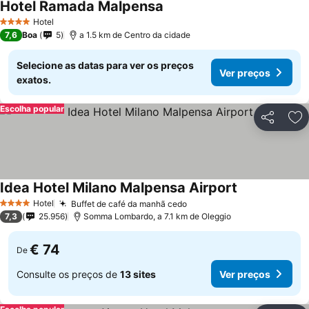
Hotel Ramada Malpensa
Hotel
4 Estrelas
7,6
Boa
5
a 1.5 km de Centro da cidade
Selecione as datas para ver os preços
Ver preços
exatos.
Escolha popular
Partilhar
Ad
Idea Hotel Milano Malpensa Airport
Hotel
Buffet de café da manhã cedo
4 Estrelas
7,3
25.956
Somma Lombardo, a 7.1 km de Oleggio
€ 74
De
Consulte os preços de
13 sites
Ver preços