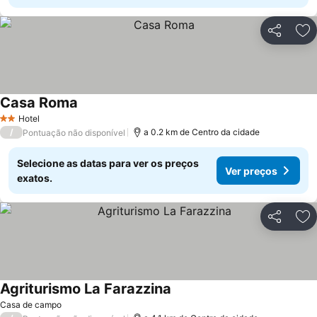
Partilhar
Ad
Casa Roma
Hotel
2 Estrelas
/
a 0.2 km de Centro da cidade
Pontuação não disponível
Selecione as datas para ver os preços
Ver preços
exatos.
Partilhar
Ad
Agriturismo La Farazzina
Casa de campo