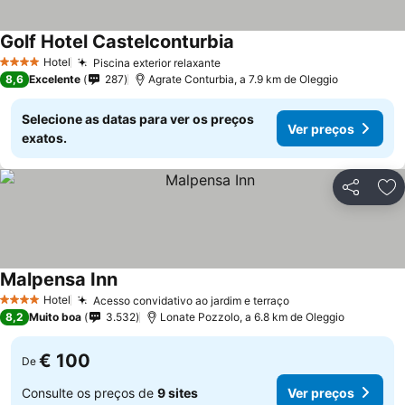
Golf Hotel Castelconturbia
Hotel
Piscina exterior relaxante
4 Estrelas
8,6
Excelente
287
Agrate Conturbia, a 7.9 km de Oleggio
Selecione as datas para ver os preços
Ver preços
exatos.
Partilhar
Ad
Malpensa Inn
Hotel
Acesso convidativo ao jardim e terraço
4 Estrelas
8,2
Muito boa
3.532
Lonate Pozzolo, a 6.8 km de Oleggio
€ 100
De
Consulte os preços de
9 sites
Ver preços