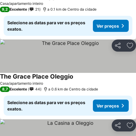
Casa/apartamento inteiro
9,2
Excelente
21
a 0.1 km de Centro da cidade
Selecione as datas para ver os preços
Ver preços
exatos.
Partilhar
Ad
The Grace Place Oleggio
Casa/apartamento inteiro
8,7
Excelente
44
a 0.6 km de Centro da cidade
Selecione as datas para ver os preços
Ver preços
exatos.
Partilhar
Ad