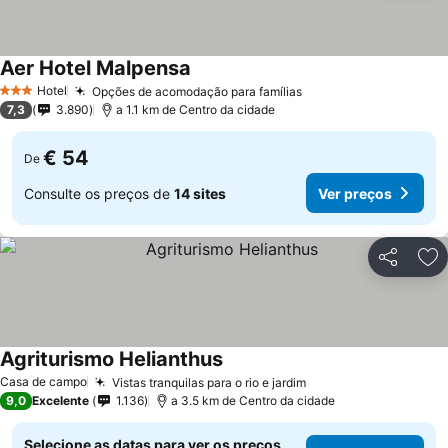
Aer Hotel Malpensa
Hotel
Opções de acomodação para famílias
3 Estrelas
7,3
3.890
a 1.1 km de Centro da cidade
€ 54
De
Consulte os preços de
14 sites
Ver preços
Partilhar
Ad
Agriturismo Helianthus
Casa de campo
Vistas tranquilas para o rio e jardim
9,0
Excelente
1.136
a 3.5 km de Centro da cidade
Selecione as datas para ver os preços