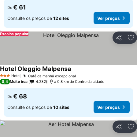
€ 61
De
Consulte os preços de
12 sites
Ver preços
Escolha popular
Partilhar
Ad
Hotel Oleggio Malpensa
Hotel
Café da manhã excepcional
3 Estrelas
8,4
Muito boa
4.232
a 0.8 km de Centro da cidade
€ 68
De
Consulte os preços de
10 sites
Ver preços
Partilhar
Ad