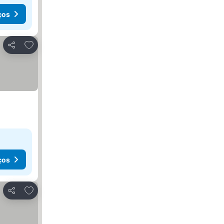
ços
Adicionar aos favoritos
Partilhar
ços
Adicionar aos favoritos
Partilhar