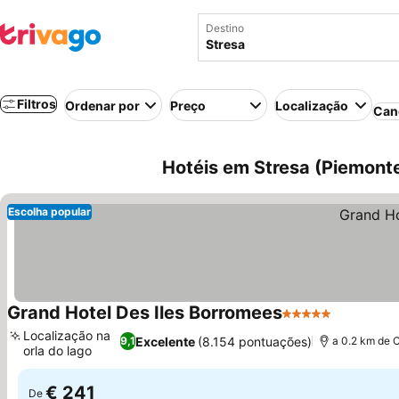
Destino
Filtros
Ordenar por
Preço
Localização
Can
Hotéis em Stresa (Piemonte,
Escolha popular
Grand Hotel Des Iles Borromees
5 Estrelas
Ver preç
Localização na
Excelente
(8.154 pontuações)
9,1
a 0.2 km de 
orla do lago
Ver preços
€ 241
De