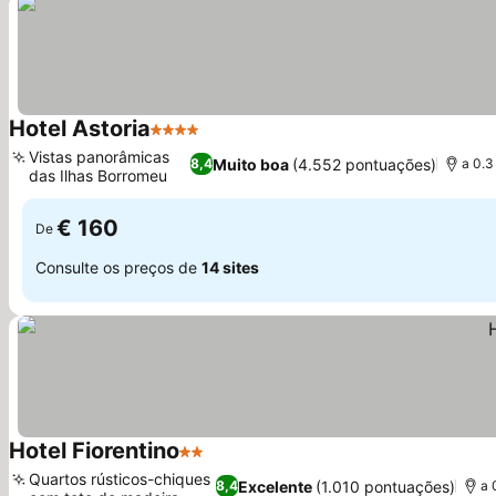
Hotel Astoria
4 Estrelas
Ver preços
Vistas panorâmicas
Muito boa
(4.552 pontuações)
8,4
a 0.3
das Ilhas Borromeu
Ver preços
€ 160
De
Consulte os preços de
14 sites
Hotel Fiorentino
2 Estrelas
Ver preços
Quartos rústicos-chiques
Excelente
(1.010 pontuações)
8,4
a 