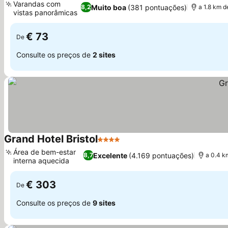
Varandas com
Muito boa
(381 pontuações)
8,2
a 1.8 km d
vistas panorâmicas
Ver preços
€ 73
De
Consulte os preços de
2 sites
Grand Hotel Bristol
4 Estrelas
Ver preços
Área de bem-estar
Excelente
(4.169 pontuações)
8,7
a 0.4 k
interna aquecida
Ver preços
€ 303
De
Consulte os preços de
9 sites