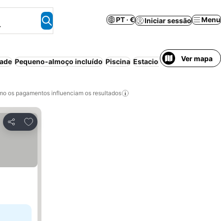
PT · €
Menu
Iniciar sessão
.
Ver mapa
dade
Pequeno-almoço incluído
Piscina
Estacionamento
Ar cond
o os pagamentos influenciam os resultados
Adicionar aos favoritos
Partilhar