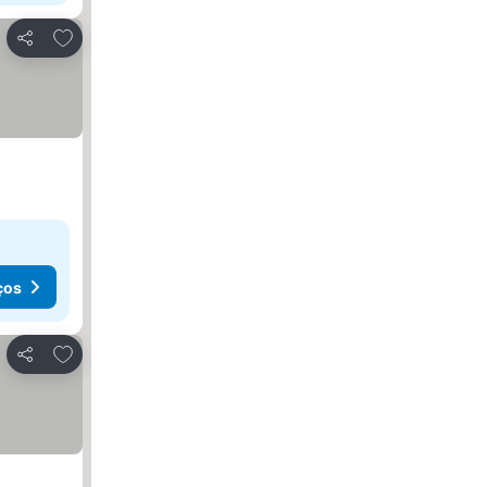
Adicionar aos favoritos
Partilhar
ços
Adicionar aos favoritos
Partilhar