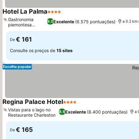
Hotel La Palma
4 Estrelas
Ver preços
Gastronomia
Excelente
(6.575 pontuações)
9,0
a 0.2 km
piemontesa
Ver preços
criativa
€ 161
De
Consulte os preços de
15 sites
Escolha popular
Regina Palace Hotel
4 Estrelas
Ver preços
Vistas para o lago no
Excelente
(8.400 pontuações)
8,6
a 
Restaurante Charleston
Ver preços
€ 165
De