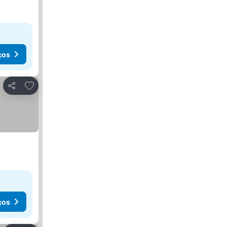
ços
Adicionar aos favoritos
Partilhar
ços