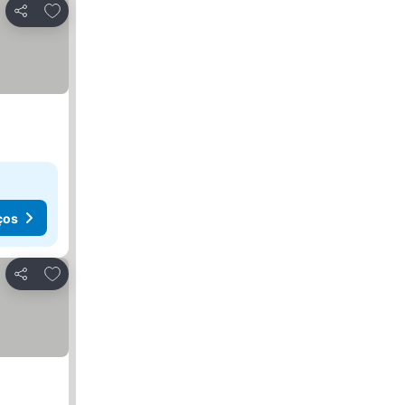
Adicionar aos favoritos
Partilhar
ços
Adicionar aos favoritos
Partilhar