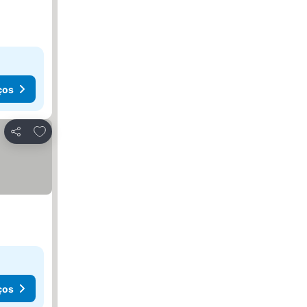
ços
Adicionar aos favoritos
Partilhar
ços