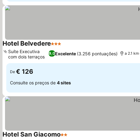
Hotel Belvedere
3 Estrelas
Ver preços
Suíte Executiva
Excelente
(3.256 pontuações)
9,0
a 2.1 km
com dois terraços
Ver preços
€ 126
De
Consulte os preços de
4 sites
Hotel San Giacomo
2 Estrelas
Ver preços