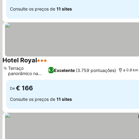
Consulte os preços de
11 sites
Hotel Royal
3 Estrelas
Ver preços
Terraço
Excelente
(3.759 pontuações)
8,7
a 0.8 km
panorâmico na
Ver preços
cobertura
€ 166
De
Consulte os preços de
11 sites