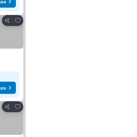
ços
Adicionar aos favoritos
Partilhar
ços
Adicionar aos favoritos
Partilhar