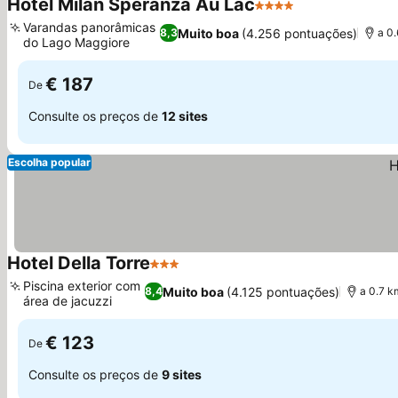
Hotel Milan Speranza Au Lac
4 Estrelas
Ver preços
Varandas panorâmicas
Muito boa
(4.256 pontuações)
8,3
a 0
do Lago Maggiore
Ver preços
€ 187
De
Consulte os preços de
12 sites
Escolha popular
Hotel Della Torre
3 Estrelas
Ver preços
Piscina exterior com
Muito boa
(4.125 pontuações)
8,4
a 0.7 k
área de jacuzzi
Ver preços
€ 123
De
Consulte os preços de
9 sites