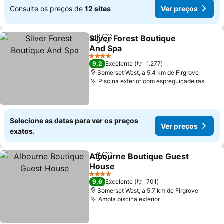
Consulte os preços de
12 sites
Ver preços
Silver Forest Boutique
Partilhar
Adicionar aos favoritos
And Spa
4 Estrelas
9,2
Excelente
1.277
Somerset West, a 5.4 km de Firgrove
Piscina exterior com espreguiçadeiras
Selecione as datas para ver os preços
Ver preços
exatos.
Albourne Boutique Guest
Partilhar
Adicionar aos favoritos
House
4 Estrelas
9,6
Excelente
701
Somerset West, a 5.7 km de Firgrove
Ampla piscina exterior