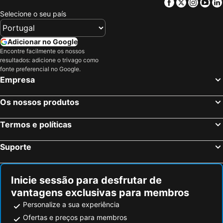
Facebook
Twitter
Insta
Yo
George, Cabo Oeste Hotéis
Vanwyksdorp, Cabo Oeste Hotéis
Selecione o seu país
Cidade do Cabo, Cabo Oeste Hotéis
Joanesburgo, Gauteng Hotéis
Nelspruit, Mpumalanga Hotéis
Sandton, Gauteng Hotéis
Adicionar no Google
Encontre facilmente os nossos
Durban, KwaZulu-Natal Hotéis
Sun-Cidade, North West Hotéis
resultados: adicione o trivago como
Pretoria, Gauteng Hotéis
Pilanesberg National Park, North West Hotéis
fonte preferencial no Google.
Empresa
Kruger National Park, Limpopo Hotéis
Os nossos produtos
Termos e políticas
Suporte
Inicie sessão para desfrutar de
vantagens exclusivas para membros
Personalize a sua experiência
Ofertas e preços para membros