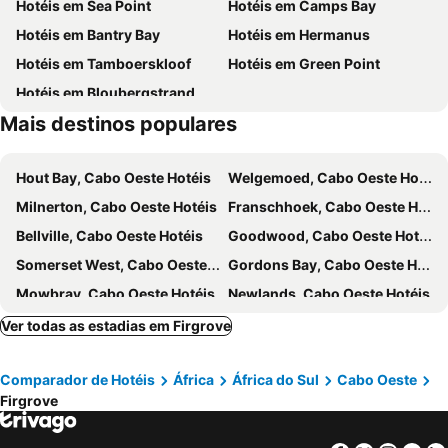
Hotéis em Sea Point
Hotéis em Camps Bay
Catedral de São Jorge
Two Oceans Aquarium
Hotéis em Bantry Bay
Hotéis em Hermanus
Green Point Stadium
Stellenbosch wine route
Hotéis em Tamboerskloof
Hotéis em Green Point
Grassy Park
Vergelegen Wine Estate
Hotéis em Bloubergstrand
Route 44
Erinvale Golf Club
Mais destinos populares
Lwandle Migrant Labour Museum
De Zalze Golf Club
Bikini Beach
Gordons Bay Beach
Hout Bay, Cabo Oeste Hotéis
Welgemoed, Cabo Oeste Hotéis
Caveau Heritag Square
Twelve Apostles
Milnerton, Cabo Oeste Hotéis
Franschhoek, Cabo Oeste Hotéis
Citysightseeing Cape Town
South African Astronomical Observatory
Bellville, Cabo Oeste Hotéis
Goodwood, Cabo Oeste Hotéis
National Library of South Africa
Slave Lodge
Somerset West, Cabo Oeste Hotéis
Gordons Bay, Cabo Oeste Hotéis
Mowbray, Cabo Oeste Hotéis
Newlands, Cabo Oeste Hotéis
Kleinmond, Cabo Oeste Hotéis
Durbanville, Cabo Oeste Hotéis
Ver todas as estadias em Firgrove
Bo Kaap, Cabo Oeste Hotéis
Claremont, Cabo Oeste Hotéis
Comparador de Hotéis
África
África do Sul
Cabo Oeste
Paarl, Cabo Oeste Hotéis
Gansbaai, Cabo Oeste Hotéis
Firgrove
Tulbagh, Cabo Oeste Hotéis
Parow, Cabo Oeste Hotéis
Pinelands, Cabo Oeste Hotéis
Clifton, Cabo Oeste Hotéis