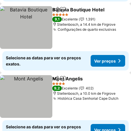
Batavia Boutique Hotel
Partilhar
Adicionar aos favoritos
5 Estrelas
9,1
Excelente
1.391
Stellenbosch, a 14.4 km de Firgrove
Configurações de quarto exclusivas
Selecione as datas para ver os preços
Ver preços
exatos.
Mont Angelis
Partilhar
Adicionar aos favoritos
4 Estrelas
9,2
Excelente
402
Stellenbosch, a 10.0 km de Firgrove
Histórica Casa Senhorial Cape Dutch
Selecione as datas para ver os preços
Ver preços