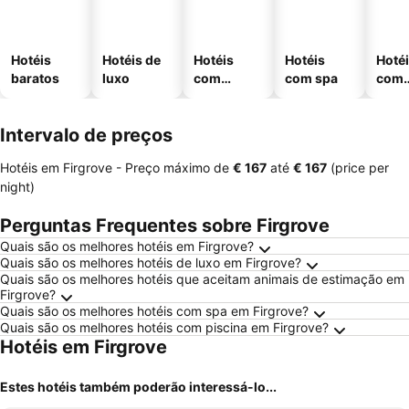
Hotéis
Hotéis de
Hotéis
Hotéis
Hoté
baratos
luxo
com
com spa
com
piscinas
esta
ment
Intervalo de preços
Hotéis em Firgrove -
Preço máximo
de
‎€ 167
até
‎€ 167
(price per
night)
Perguntas Frequentes sobre Firgrove
Quais são os melhores hotéis em Firgrove?
Quais são os melhores hotéis de luxo em Firgrove?
Quais são os melhores hotéis que aceitam animais de estimação em
Firgrove?
Quais são os melhores hotéis com spa em Firgrove?
Quais são os melhores hotéis com piscina em Firgrove?
Hotéis em Firgrove
Estes hotéis também poderão interessá-lo...