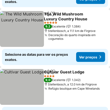
exatos.
The Wild Mushroom
Partilhar
Adicionar aos favoritos
Luxury Country House
5 Estrelas
9,2
Excelente
1.384
Stellenbosch, a 11.1 km de Firgrove
Decoração do quarto inspirada em
cogumelos
Selecione as datas para ver os preços
Ver preços
exatos.
Cultivar Guest Lodge
Partilhar
Adicionar aos favoritos
4 Estrelas
9,0
Excelente
1.342
Stellenbosch, a 12.0 km de Firgrove
Refúgio boutique em Cape Winelands