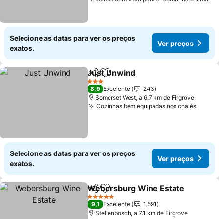
Selecione as datas para ver os preços
Ver preços
exatos.
Just Unwind
Partilhar
Adicionar aos favoritos
3 Estrelas
8,9
Excelente
243
Somerset West, a 6.7 km de Firgrove
Cozinhas bem equipadas nos chalés
Selecione as datas para ver os preços
Ver preços
exatos.
Webersburg Wine Estate
Partilhar
Adicionar aos favoritos
5 Estrelas
9,1
Excelente
1.591
Stellenbosch, a 7.1 km de Firgrove