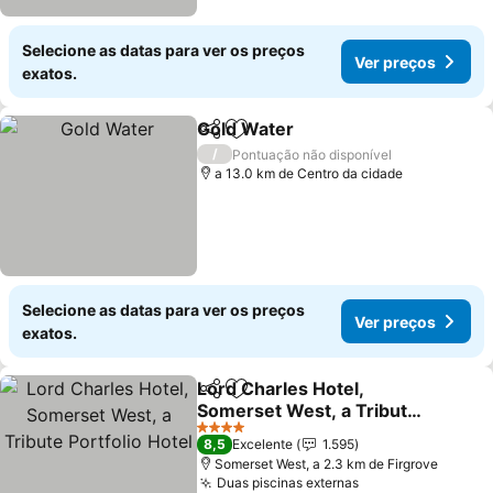
Selecione as datas para ver os preços
Ver preços
exatos.
Gold Water
Partilhar
Adicionar aos favoritos
/
Pontuação não disponível
a 13.0 km de Centro da cidade
Selecione as datas para ver os preços
Ver preços
exatos.
Lord Charles Hotel,
Partilhar
Adicionar aos favoritos
Somerset West, a Tribute
Portfolio Hotel
4 Estrelas
8,5
Excelente
1.595
Somerset West, a 2.3 km de Firgrove
Duas piscinas externas