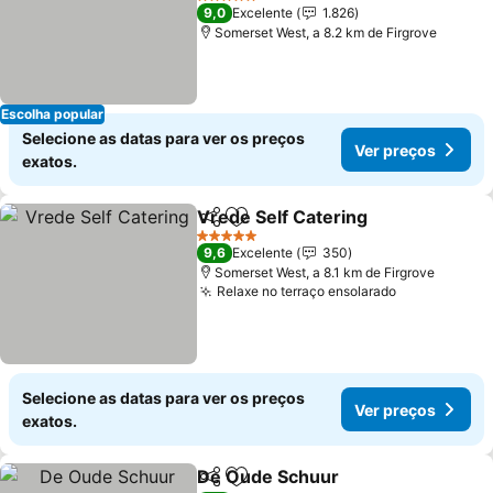
5 Estrelas
9,0
Excelente
1.826
Somerset West, a 8.2 km de Firgrove
Escolha popular
Selecione as datas para ver os preços
Ver preços
exatos.
Vrede Self Catering
Partilhar
Adicionar aos favoritos
5 Estrelas
9,6
Excelente
350
Somerset West, a 8.1 km de Firgrove
Relaxe no terraço ensolarado
Selecione as datas para ver os preços
Ver preços
exatos.
De Oude Schuur
Partilhar
Adicionar aos favoritos