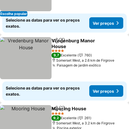
Escolha popular
Selecione as datas para ver os preços
Ver preços
exatos.
Vredenburg Manor
Partilhar
Adicionar aos favoritos
House
4 Estrelas
9,7
Excelente
760
Somerset West, a 2.6 km de Firgrove
Paisagem de jardim exótico
Selecione as datas para ver os preços
Ver preços
exatos.
Mooring House
Partilhar
Adicionar aos favoritos
4 Estrelas
9,2
Excelente
261
Somerset West, a 3.2 km de Firgrove
Piscina exterior