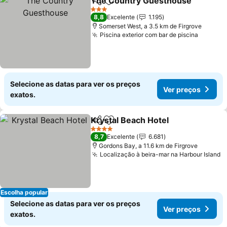
The Country Guesthouse
Partilhar
Adicionar aos favoritos
3 Estrelas
8,8
Excelente
1.195
Somerset West, a 3.5 km de Firgrove
Piscina exterior com bar de piscina
Selecione as datas para ver os preços
Ver preços
exatos.
Krystal Beach Hotel
Partilhar
Adicionar aos favoritos
4 Estrelas
8,7
Excelente
6.681
Gordons Bay, a 11.6 km de Firgrove
Localização à beira-mar na Harbour Island
Escolha popular
Selecione as datas para ver os preços
Ver preços
exatos.