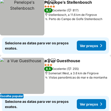
Penelope's Stellenbosch
Partilhar
Adicionar aos favoritos
4 Estrelas
9,7
Excelente
817
Stellenbosch, a 11.6 km de Firgrove
Perto do Campo de Golfe Stellenbosch
Selecione as datas para ver os preços
Ver preços
exatos.
a Vue Guesthouse
Partilhar
Adicionar aos favoritos
3 Estrelas
8,5
Excelente
255
Somerset West, a 3.6 km de Firgrove
Vistas panorâmicas do mar e da montanha
Escolha popular
Selecione as datas para ver os preços
Ver preços
exatos.