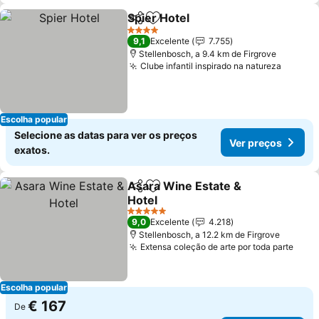
Spier Hotel
Partilhar
Adicionar aos favoritos
4 Estrelas
9,1
Excelente
7.755
Stellenbosch, a 9.4 km de Firgrove
Clube infantil inspirado na natureza
Escolha popular
Selecione as datas para ver os preços
Ver preços
exatos.
Asara Wine Estate &
Partilhar
Adicionar aos favoritos
Hotel
5 Estrelas
9,0
Excelente
4.218
Stellenbosch, a 12.2 km de Firgrove
Extensa coleção de arte por toda parte
Escolha popular
€ 167
De