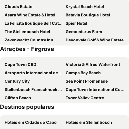
Clouds Estate
Krystal Beach Hotel
Asara Wine Estate & Hotel
Batavia Boutique Hotel
La Felicita Boutique Self Catering Villas
Spier Hotel
The Stellenbosch Hotel
Gemoedsrus Farm
Zevenwacht Country Inn
Devonvale Golf & Wine Estate
Atrações - Firgrove
African Aviator Guest House
Penelope's Stellenbosch
Wind-Rose Guest House
Boord Guest House
Cape Town CBD
Victoria & Alfred Waterfront
Eendracht Hotel
Oude Werf Hotel
Aeroporto Internacional de Cape Town
Camps Bay Beach
Evergreen Manor
Brenaissance Wine & Stud Estate
Century City
Sea Point Promenade
Lanzerac Hotel & Spa
The Devon Valley Hotel
Stellenbosch Franschhoek and Paarl Valley Wine Day Trip
Cape Town International Convention Centre
Vine Guesthouse
Clifton Beach
Tyger Valley Centre
Destinos populares
City Bowl
Canal Walk
Table Mountain National Park
GrandWest Casino and Entertainment World
Hotéis em Cidade do Cabo
Hotéis em Stellenbosch
Ratanga Junction
Groot Constantia Estate