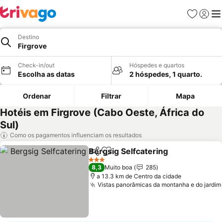
Favoritos
Iniciar
Me
Destino
Firgrove
Check-in/out
Hóspedes e quartos
Escolha as datas
2 hóspedes, 1 quarto.
Ordenar
Filtrar
Mapa
Hotéis em Firgrove (Cabo Oeste, África do
Sul)
Como os pagamentos influenciam os resultados
Bergsig Selfcatering
Partilhar
Adicionar aos favoritos
3 Estrelas
8,3
Muito boa
285
a 13.3 km de Centro da cidade
Vistas panorâmicas da montanha e do jardim