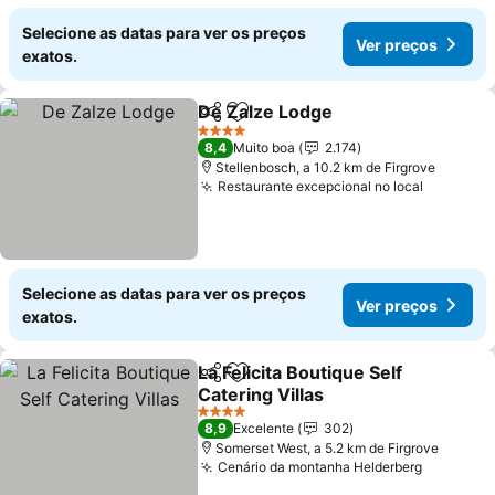
Selecione as datas para ver os preços
Ver preços
exatos.
De Zalze Lodge
Partilhar
Adicionar aos favoritos
4 Estrelas
8,4
Muito boa
2.174
Stellenbosch, a 10.2 km de Firgrove
Restaurante excepcional no local
Selecione as datas para ver os preços
Ver preços
exatos.
La Felicita Boutique Self
Partilhar
Adicionar aos favoritos
Catering Villas
4 Estrelas
8,9
Excelente
302
Somerset West, a 5.2 km de Firgrove
Cenário da montanha Helderberg