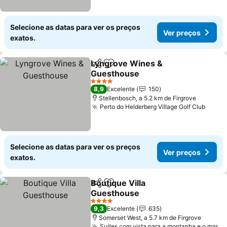
Selecione as datas para ver os preços
Ver preços
exatos.
Lyngrove Wines &
Partilhar
Adicionar aos favoritos
Guesthouse
4 Estrelas
8,9
Excelente
150
Stellenbosch, a 5.2 km de Firgrove
Perto do Helderberg Village Golf Club
Selecione as datas para ver os preços
Ver preços
exatos.
Boutique Villa
Partilhar
Adicionar aos favoritos
Guesthouse
4 Estrelas
9,3
Excelente
635
Somerset West, a 5.7 km de Firgrove
Suítes com vista para a montanha e o mar