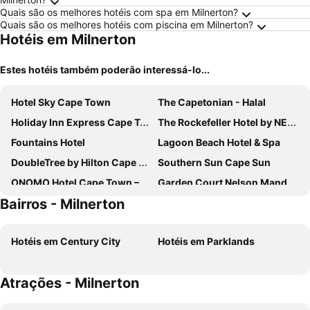
Quais são os melhores hotéis com spa em Milnerton?
Quais são os melhores hotéis com piscina em Milnerton?
Hotéis em Milnerton
Estes hotéis também poderão interessá-lo...
Hotel Sky Cape Town
The Capetonian - Halal
Holiday Inn Express Cape Town City Centre By Ihg
The Rockefeller Hotel by NEWMARK
Fountains Hotel
Lagoon Beach Hotel & Spa
DoubleTree by Hilton Cape Town - Upper Eastside
Southern Sun Cape Sun
ONOMO Hotel Cape Town – Inn On The Square
Garden Court Nelson Mandela Boulevard
Bairros - Milnerton
Radisson RED Cape Town, V&A Waterfront
Canopy By Hilton Cape Town Longkloof
President Hotel
ONOMO Hotel Waterfront
Hotéis em Century City
Hotéis em Parklands
Mojo Hotel
Cape Town Hollow Boutique Hotel
Southern Sun Waterfront Cape Town
Cresta Grande Cape Town
Atrações - Milnerton
Wink Aparthotel One Thibault
Road Lodge Cape Town International Airport
Inn & Out Express Sea Point
Innscape Classic Hotel