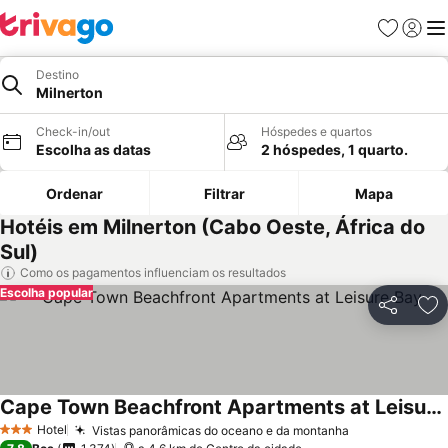
Favoritos
Iniciar
Me
Destino
Milnerton
Check-in/out
Hóspedes e quartos
Escolha as datas
2 hóspedes, 1 quarto.
Ordenar
Filtrar
Mapa
Hotéis em Milnerton (Cabo Oeste, África do
Sul)
Como os pagamentos influenciam os resultados
Escolha popular
Partilhar
Ad
Cape Town Beachfront Apartments at Leisure Bay
Hotel
Vistas panorâmicas do oceano e da montanha
3 Estrelas