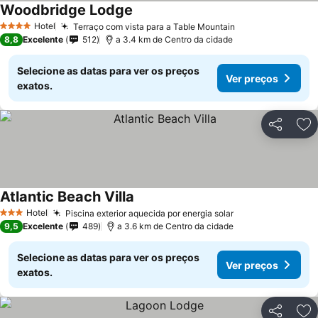
Woodbridge Lodge
Hotel
Terraço com vista para a Table Mountain
4 Estrelas
8,8
Excelente
512
a 3.4 km de Centro da cidade
Selecione as datas para ver os preços
Ver preços
exatos.
Partilhar
Ad
Atlantic Beach Villa
Hotel
Piscina exterior aquecida por energia solar
3 Estrelas
9,5
Excelente
489
a 3.6 km de Centro da cidade
Selecione as datas para ver os preços
Ver preços
exatos.
Partilhar