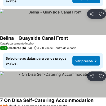
exatos.
Partilhar
Ad
Belina - Quayside Canal Front
Casa/apartamento inteiro
8,7
Excelente
54
a 2.0 km de Centro da cidade
Selecione as datas para ver os preços
Ver preços
exatos.
Partilhar
Ad
7 On Disa Self-Catering Accommodation
Hotel
Acomodação familiar com cozinha