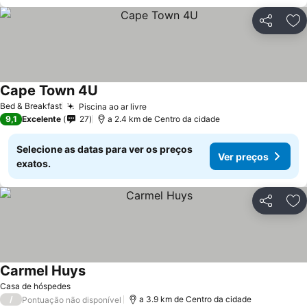
Partilhar
Ad
Cape Town 4U
Bed & Breakfast
Piscina ao ar livre
9,1
Excelente
27
a 2.4 km de Centro da cidade
Selecione as datas para ver os preços
Ver preços
exatos.
Partilhar
Ad
Carmel Huys
Casa de hóspedes
/
a 3.9 km de Centro da cidade
Pontuação não disponível