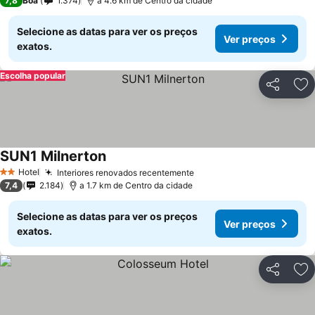
7,8
Boa
1.374
a 4.6 km de Centro da cidade
Selecione as datas para ver os preços
Ver preços
exatos.
Escolha popular
Partilhar
Ad
SUN1 Milnerton
Hotel
Interiores renovados recentemente
2 Estrelas
7,4
2.184
a 1.7 km de Centro da cidade
Selecione as datas para ver os preços
Ver preços
exatos.
Partilhar
Ad