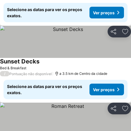
Selecione as datas para ver os preços
Ver preços
exatos.
Partilhar
Ad
Sunset Decks
Bed & Breakfast
/
a 3.5 km de Centro da cidade
Pontuação não disponível
Selecione as datas para ver os preços
Ver preços
exatos.
Partilhar
Ad