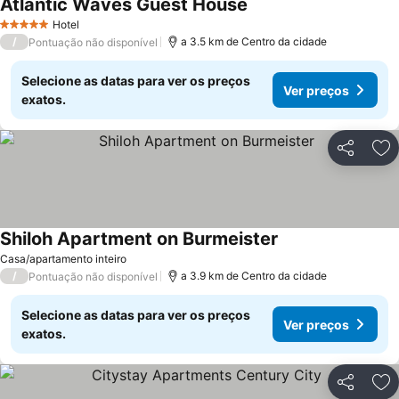
Atlantic Waves Guest House
Hotel
5 Estrelas
/
a 3.5 km de Centro da cidade
Pontuação não disponível
Selecione as datas para ver os preços
Ver preços
exatos.
Partilhar
Ad
Shiloh Apartment on Burmeister
Casa/apartamento inteiro
/
a 3.9 km de Centro da cidade
Pontuação não disponível
Selecione as datas para ver os preços
Ver preços
exatos.
Partilhar
Ad