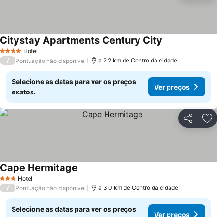
Citystay Apartments Century City
Hotel
4 Estrelas
/
a 2.2 km de Centro da cidade
Pontuação não disponível
Selecione as datas para ver os preços
Ver preços
exatos.
Partilhar
Ad
Cape Hermitage
Hotel
3 Estrelas
/
a 3.0 km de Centro da cidade
Pontuação não disponível
Selecione as datas para ver os preços
Ver preços