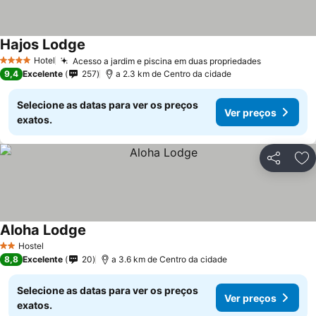
Hajos Lodge
Hotel
Acesso a jardim e piscina em duas propriedades
4 Estrelas
9,4
Excelente
257
a 2.3 km de Centro da cidade
Selecione as datas para ver os preços
Ver preços
exatos.
Partilhar
Ad
Aloha Lodge
Hostel
2 Estrelas
8,8
Excelente
20
a 3.6 km de Centro da cidade
Selecione as datas para ver os preços
Ver preços
exatos.