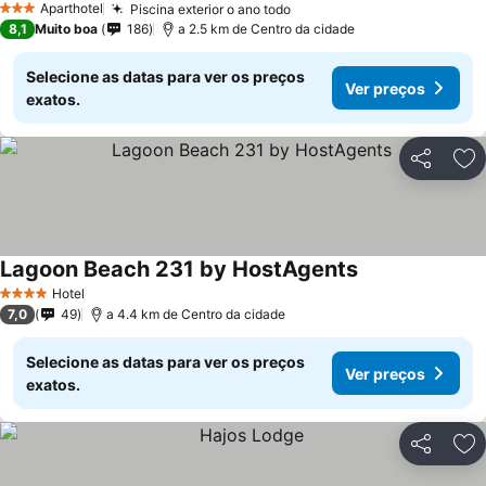
Aparthotel
Piscina exterior o ano todo
3 Estrelas
8,1
Muito boa
186
a 2.5 km de Centro da cidade
Selecione as datas para ver os preços
Ver preços
exatos.
Partilhar
Ad
Lagoon Beach 231 by HostAgents
Hotel
4 Estrelas
7,0
49
a 4.4 km de Centro da cidade
Selecione as datas para ver os preços
Ver preços
exatos.
Partilhar
Ad