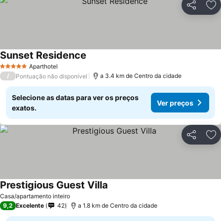
Partilhar
Ad
Sunset Residence
Aparthotel
5 Estrelas
/
a 3.4 km de Centro da cidade
Pontuação não disponível
Selecione as datas para ver os preços
Ver preços
exatos.
Partilhar
Ad
Prestigious Guest Villa
Casa/apartamento inteiro
9,2
Excelente
42
a 1.8 km de Centro da cidade