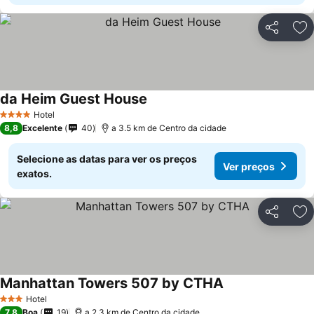
Partilhar
Ad
da Heim Guest House
Hotel
4 Estrelas
8,8
Excelente
40
a 3.5 km de Centro da cidade
Selecione as datas para ver os preços
Ver preços
exatos.
Partilhar
Ad
Manhattan Towers 507 by CTHA
Hotel
3 Estrelas
7,8
Boa
19
a 2.3 km de Centro da cidade