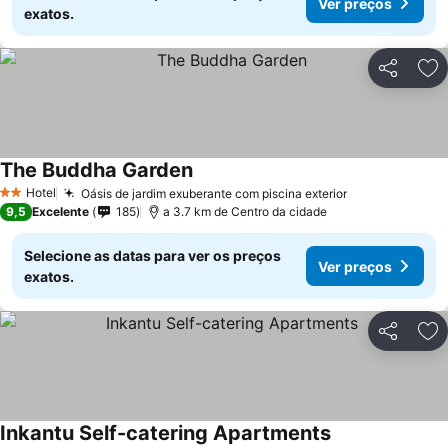
Ver preços
exatos.
Partilhar
Ad
The Buddha Garden
Hotel
Oásis de jardim exuberante com piscina exterior
2 Estrelas
9,5
Excelente
185
a 3.7 km de Centro da cidade
Selecione as datas para ver os preços
Ver preços
exatos.
Partilhar
Ad
Inkantu Self-catering Apartments