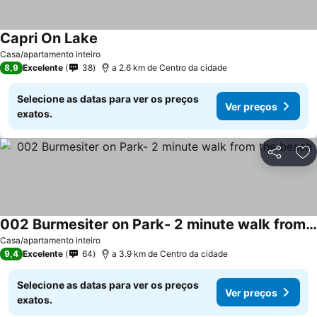
Capri On Lake
Casa/apartamento inteiro
8,9
Excelente
38
a 2.6 km de Centro da cidade
Selecione as datas para ver os preços
Ver preços
exatos.
Partilhar
Ad
002 Burmesiter on Park- 2 minute walk from the beach
Casa/apartamento inteiro
9,4
Excelente
64
a 3.9 km de Centro da cidade
Selecione as datas para ver os preços
Ver preços
exatos.