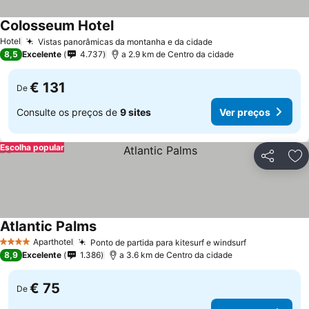
Colosseum Hotel
Hotel
Vistas panorâmicas da montanha e da cidade
8,5
Excelente
4.737
a 2.9 km de Centro da cidade
€ 131
De
Consulte os preços de
9 sites
Ver preços
Escolha popular
Partilhar
Ad
Atlantic Palms
Aparthotel
Ponto de partida para kitesurf e windsurf
4 Estrelas
8,9
Excelente
1.386
a 3.6 km de Centro da cidade
€ 75
De