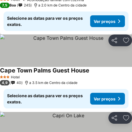
3 Estrelas
7,5
Boa
245
a 2.0 km de Centro da cidade
Selecione as datas para ver os preços
Ver preços
exatos.
Partilhar
Ad
Cape Town Palms Guest House
Hotel
3 Estrelas
4,9
40
a 3.5 km de Centro da cidade
Selecione as datas para ver os preços
Ver preços
exatos.
Partilhar
Ad