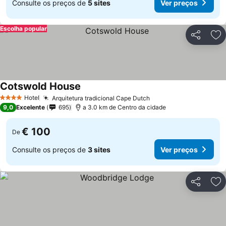
Consulte os preços de
5 sites
Ver preços
Escolha popular
Partilhar
Ad
Cotswold House
Hotel
Arquitetura tradicional Cape Dutch
4 Estrelas
9,0
Excelente
695
a 3.0 km de Centro da cidade
€ 100
De
Consulte os preços de
3 sites
Ver preços
Partilhar
Ad