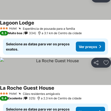
Ad
Lagoon Lodge
Hotel
Experiência de pousada para a família
3 Estrelas
8,3
Muito boa
334
a 3.1 km de Centro da cidade
Selecione as datas para ver os preços
Ver preços
exatos.
Partilhar
Ad
La Roche Guest House
Hotel
Cães residentes amigáveis
3 Estrelas
9,4
Excelente
325
a 2.3 km de Centro da cidade
Selecione as datas para ver os preços