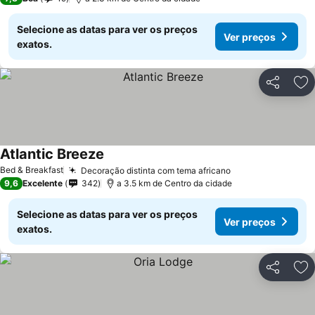
Selecione as datas para ver os preços
Ver preços
exatos.
Partilhar
Ad
Atlantic Breeze
Bed & Breakfast
Decoração distinta com tema africano
9,6
Excelente
342
a 3.5 km de Centro da cidade
Selecione as datas para ver os preços
Ver preços
exatos.
Partilhar
Ad