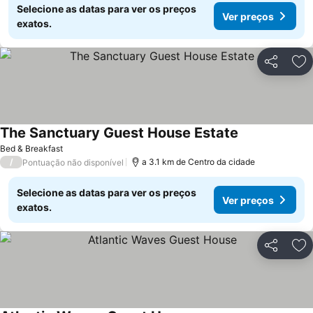
Selecione as datas para ver os preços
Ver preços
exatos.
Partilhar
Ad
The Sanctuary Guest House Estate
Bed & Breakfast
/
a 3.1 km de Centro da cidade
Pontuação não disponível
Selecione as datas para ver os preços
Ver preços
exatos.
Partilhar
Ad