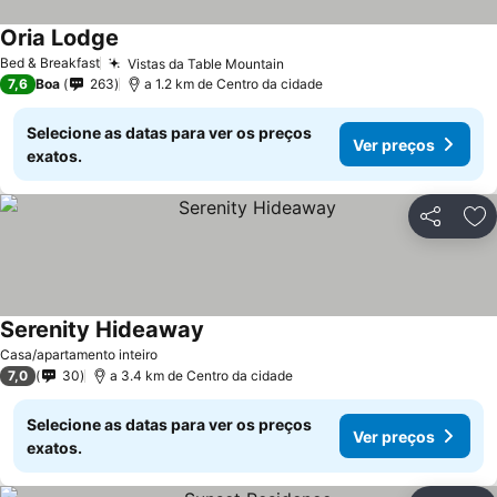
Oria Lodge
Bed & Breakfast
Vistas da Table Mountain
7,6
Boa
263
a 1.2 km de Centro da cidade
Selecione as datas para ver os preços
Ver preços
exatos.
Partilhar
Ad
Serenity Hideaway
Casa/apartamento inteiro
7,0
30
a 3.4 km de Centro da cidade
Selecione as datas para ver os preços
Ver preços
exatos.