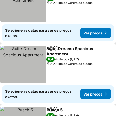
a 2.8 km de Centro da cidade
Selecione as datas para ver os preços
Ver preços
exatos.
Suite Dreams Spacious
Partilhar
Adicionar aos favoritos
Apartment
Ver preços
8,4
Muito boa
7
a 2.8 km de Centro da cidade
Selecione as datas para ver os preços
Ver preços
exatos.
Ruach 5
Partilhar
Adicionar aos favoritos
Ver preços
8,0
Muito boa
6