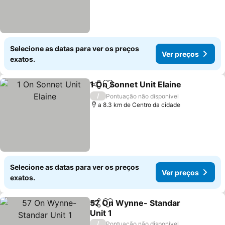
Selecione as datas para ver os preços
Ver preços
exatos.
1 On Sonnet Unit Elaine
Partilhar
Adicionar aos favoritos
Ve
/
Pontuação não disponível
a 8.3 km de Centro da cidade
Selecione as datas para ver os preços
Ver preços
exatos.
57 On Wynne- Standar
Partilhar
Adicionar aos favoritos
Unit 1
Ver preços
/
Pontuação não disponível