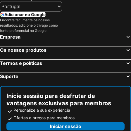
Cidade do Cabo, Cabo Oeste Hotéis
Joanesburgo, Gauteng Hotéis
De Waterkant Superior Apartments
Premier Hotel Cape Town
Nelspruit, Mpumalanga Hotéis
Sandton, Gauteng Hotéis
Adicionar no Google
Kloof Street Hotel
Encontre facilmente os nossos
Durban, KwaZulu-Natal Hotéis
Sun-Cidade, North West Hotéis
resultados: adicione o trivago como
Pretoria, Gauteng Hotéis
Pilanesberg National Park, North West Hotéis
fonte preferencial no Google.
Empresa
Kruger National Park, Limpopo Hotéis
Os nossos produtos
Termos e políticas
Suporte
Inicie sessão para desfrutar de
vantagens exclusivas para membros
Personalize a sua experiência
Ofertas e preços para membros
Iniciar sessão