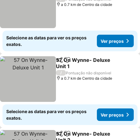
a 0.7 km de Centro da cidade
Selecione as datas para ver os preços
Ver preços
exatos.
57 On Wynne- Deluxe
Partilhar
Adicionar aos favoritos
Unit 1
Ver preços
/
Pontuação não disponível
a 0.7 km de Centro da cidade
Selecione as datas para ver os preços
Ver preços
exatos.
57 On Wynne- Deluxe
Partilhar
Adicionar aos favoritos