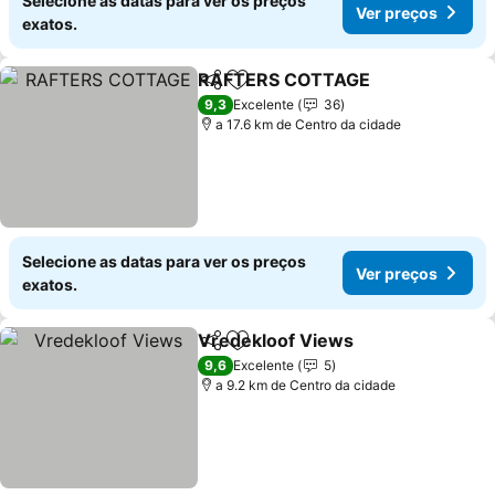
Selecione as datas para ver os preços
Ver preços
exatos.
RAFTERS COTTAGE
Partilhar
Adicionar aos favoritos
Ver pr
9,3
Excelente
36
a 17.6 km de Centro da cidade
Selecione as datas para ver os preços
Ver preços
exatos.
Vredekloof Views
Partilhar
Adicionar aos favoritos
Ver pre
9,6
Excelente
5
a 9.2 km de Centro da cidade