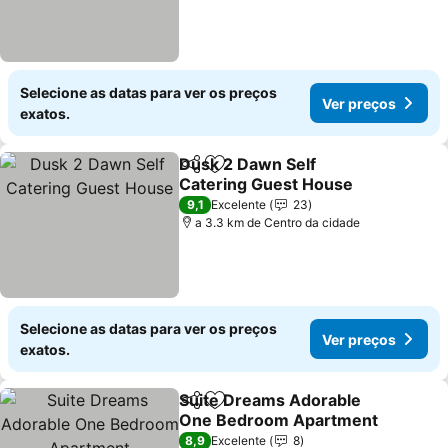
Selecione as datas para ver os preços
Ver preços
exatos.
Dusk 2 Dawn Self
Partilhar
Adicionar aos favoritos
Catering Guest House
Ver preços
9,1
Excelente
23
a 3.3 km de Centro da cidade
Selecione as datas para ver os preços
Ver preços
exatos.
Suite Dreams Adorable
Partilhar
Adicionar aos favoritos
One Bedroom Apartment
Ver preços
8,9
Excelente
8