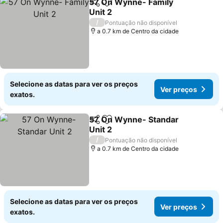
57 On Wynne- Family
Partilhar
Adicionar aos favoritos
Unit 2
Ver preços
/
Pontuação não disponível
a 0.7 km de Centro da cidade
Selecione as datas para ver os preços
Ver preços
exatos.
57 On Wynne- Standar
Partilhar
Adicionar aos favoritos
Unit 2
Ver preços
/
Pontuação não disponível
a 0.7 km de Centro da cidade
Selecione as datas para ver os preços
Ver preços
exatos.