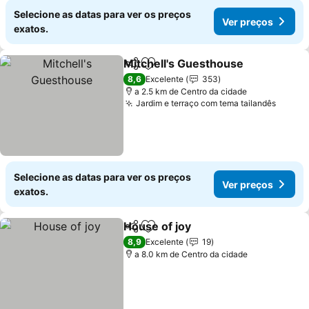
Selecione as datas para ver os preços
Ver preços
exatos.
Mitchell's Guesthouse
Partilhar
Adicionar aos favoritos
Ver
8,6
Excelente
353
a 2.5 km de Centro da cidade
Jardim e terraço com tema tailandês
Ver p
Selecione as datas para ver os preços
Ver preços
exatos.
House of joy
Partilhar
Adicionar aos favoritos
Ver preços
8,9
Excelente
19
a 8.0 km de Centro da cidade