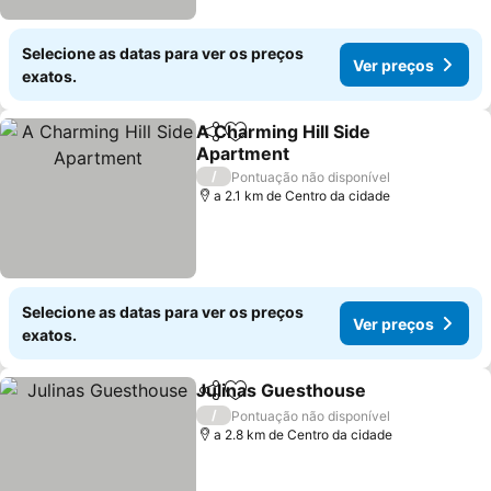
Selecione as datas para ver os preços
Ver preços
exatos.
A Charming Hill Side
Partilhar
Adicionar aos favoritos
Apartment
Ver preços
/
Pontuação não disponível
a 2.1 km de Centro da cidade
Selecione as datas para ver os preços
Ver preços
exatos.
Julinas Guesthouse
Partilhar
Adicionar aos favoritos
Ver pr
/
Pontuação não disponível
a 2.8 km de Centro da cidade