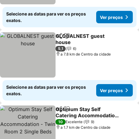
Selecione as datas para ver os preços
Ver preços
exatos.
GLOBALNEST guest
Partilhar
Adicionar aos favoritos
house
Ver preços
5,1
6
a 7.8 km de Centro da cidade
Selecione as datas para ver os preços
Ver preços
exatos.
Optimum Stay Self
Partilhar
Adicionar aos favoritos
Catering Accommodation
- Twin Room 2 Single
Ver preços
10
Excelente
9
Beds
a 1.7 km de Centro da cidade