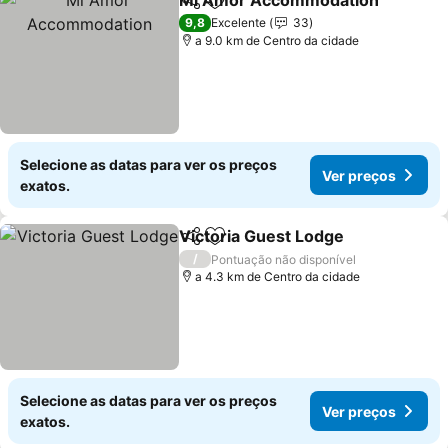
Mi Amor Accommodation
Partilhar
Adicionar aos favoritos
9,8
Excelente
33
a 9.0 km de Centro da cidade
Selecione as datas para ver os preços
Ver preços
exatos.
Victoria Guest Lodge
Partilhar
Adicionar aos favoritos
Ver 
/
Pontuação não disponível
a 4.3 km de Centro da cidade
Selecione as datas para ver os preços
Ver preços
exatos.