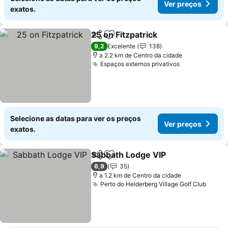
Ver preços
exatos.
25 on Fitzpatrick
Partilhar
Adicionar aos favoritos
Ver preço
9,2
Excelente
138
a 2.2 km de Centro da cidade
Espaços externos privativos
Ver preços
Selecione as datas para ver os preços
Ver preços
exatos.
Sabbath Lodge VIP
Partilhar
Adicionar aos favoritos
Ver pre
6,9
35
a 1.2 km de Centro da cidade
Perto do Helderberg Village Golf Club
Ver p