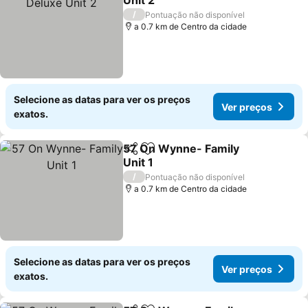
Unit 2
Ver preços
/
Pontuação não disponível
a 0.7 km de Centro da cidade
Selecione as datas para ver os preços
Ver preços
exatos.
57 On Wynne- Family
Partilhar
Adicionar aos favoritos
Unit 1
Ver preços
/
Pontuação não disponível
a 0.7 km de Centro da cidade
Selecione as datas para ver os preços
Ver preços
exatos.