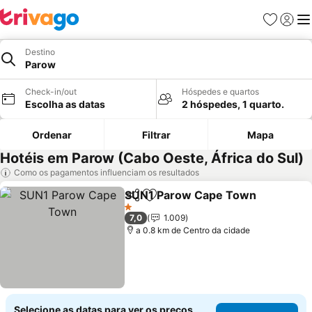
Favoritos
Iniciar
Me
Destino
Parow
Check-in/out
Hóspedes e quartos
Escolha as datas
2 hóspedes, 1 quarto.
Ordenar
Filtrar
Mapa
Hotéis em Parow (Cabo Oeste, África do Sul)
Como os pagamentos influenciam os resultados
SUN1 Parow Cape Town
Partilhar
Adicionar aos favoritos
Ve
1 Estrelas
7,0
1.009
a 0.8 km de Centro da cidade
Selecione as datas para ver os preços