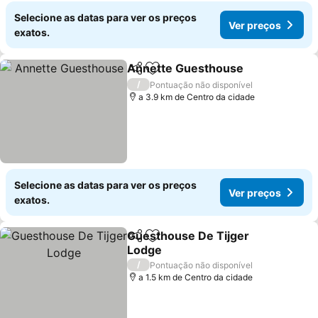
Selecione as datas para ver os preços
Ver preços
exatos.
Annette Guesthouse
Partilhar
Adicionar aos favoritos
Ver p
/
Pontuação não disponível
a 3.9 km de Centro da cidade
Selecione as datas para ver os preços
Ver preços
exatos.
Guesthouse De Tijger
Partilhar
Adicionar aos favoritos
Lodge
Ver preços
/
Pontuação não disponível
a 1.5 km de Centro da cidade