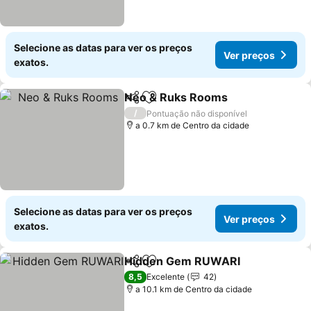
Selecione as datas para ver os preços
Ver preços
exatos.
Neo & Ruks Rooms
Partilhar
Adicionar aos favoritos
Ver pr
/
Pontuação não disponível
a 0.7 km de Centro da cidade
Selecione as datas para ver os preços
Ver preços
exatos.
Hidden Gem RUWARI
Partilhar
Adicionar aos favoritos
Ver 
8,5
Excelente
42
a 10.1 km de Centro da cidade