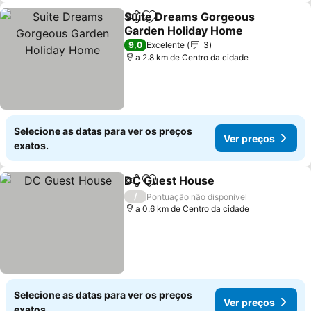
Suite Dreams Gorgeous
Partilhar
Adicionar aos favoritos
Garden Holiday Home
Ver preços
9,0
Excelente
3
a 2.8 km de Centro da cidade
Selecione as datas para ver os preços
Ver preços
exatos.
DC Guest House
Partilhar
Adicionar aos favoritos
Ver preço
/
Pontuação não disponível
a 0.6 km de Centro da cidade
Selecione as datas para ver os preços
Ver preços
exatos.