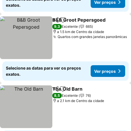
Ver preços
exatos.
B&B Groot Pepersgoed
Partilhar
Adicionar aos favoritos
9,3
Excelente
665
a 1.5 km de Centro da cidade
Quartos com grandes janelas panorâmicas
Selecione as datas para ver os preços
Ver preços
exatos.
The Old Barn
Partilhar
Adicionar aos favoritos
8,5
Excelente
76
a 2.1 km de Centro da cidade