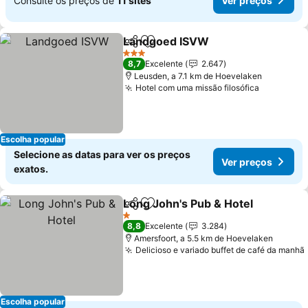
Consulte os preços de
11 sites
Ver preços
Landgoed ISVW
Partilhar
Adicionar aos favoritos
3 Estrelas
8,7
Excelente
2.647
Leusden, a 7.1 km de Hoevelaken
Hotel com uma missão filosófica
Escolha popular
Selecione as datas para ver os preços
Ver preços
exatos.
Long John's Pub & Hotel
Partilhar
Adicionar aos favoritos
1 Estrelas
8,8
Excelente
3.284
Amersfoort, a 5.5 km de Hoevelaken
Delicioso e variado buffet de café da manhã
Escolha popular