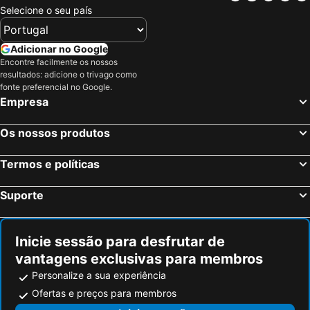
Amesterdão, Holanda do Norte Hotéis
Roterdão, Holanda Meridional Hotéis
Selecione o seu país
Eindhoven, Brabante do Norte Hotéis
Haarlemmermeer, Holanda do Norte Hotéis
Utrecht, Utreque ou Utrecht Hotéis
Amstelveen, Holanda do Norte Hotéis
Adicionar no Google
Encontre facilmente os nossos
Hoofddorp, Holanda do Norte Hotéis
Zaandam, Holanda do Norte Hotéis
resultados: adicione o trivago como
Haia, Holanda Meridional Hotéis
Maastricht, Limburgo Hotéis
fonte preferencial no Google.
Empresa
Os nossos produtos
Termos e políticas
Suporte
Inicie sessão para desfrutar de
vantagens exclusivas para membros
Personalize a sua experiência
Ofertas e preços para membros