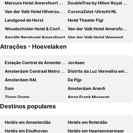
Mercure Hotel Amersfoort Centre
DoubleTree by Hilton Royal Parc Soestduinen
Van der Valk Hotel Hilversum - de Witte Bergen
CoronaZeist-Utrecht NL
Landgoed de Horst
Hotel Theater Figi
Woudschoten Hotel & Conferentiecentrum
Van der Valk Hotel Amersfoort-A1
Amrâth Berghotel Amersfoort
Van der Valk Hotel Veenendaal
Atrações - Hoevelaken
Amrâth Hotel Lapershoek Arenapark
Center Parcs De Eemhof
Bastion Hotel Amersfoort
Landgoed ISVW
Estação Central de Amesterdão
Jordaan
Boshotel Overberg
Bilderberg Hotel 't Speulderbos
Amsterdam Centraal Metro Station
Distrito da Luz Vermelha em Amesterdão
Hotel Randenbroek
Long John's Pub & Hotel
Amsterdam RAI
De Pijp
Golden Tulip Ampt van Nijkerk
Het Witte Huis Soest
Dam
Amsterdam ArenA
Conferentiehotel Kontakt der Kontinenten
Fletcher Hotel-Restaurant Oud London
Ziggo Dome
Anne Frank Museum
Fletcher Hotel-Restaurant Amersfoort
Fletcher Hotel-Restaurant Het Witte Huis
Destinos populares
Utrecht Centraal Station
Sloterdijk
Parkhotel Hugo de Vries
Hotel Ernst Sillem Hoeve
Leidseplein
Van Gogh Museum
Buitenplaats de Bergse Bossen
Van der Valk Hotel Leusden - Amersfoort
Hotéis em Amesterdão
Hotéis em Roterdão
Jaarbeurs Utrecht
Oud-Zuid
Hotel De Tabaksplant
Hotel De Roode Schuur
Hotéis em Eindhoven
Hotéis em Haarlemmermeer
Haven Amsterdam
Stadium Galgenwaard
B&B Vita Nova
NH Amersfoort