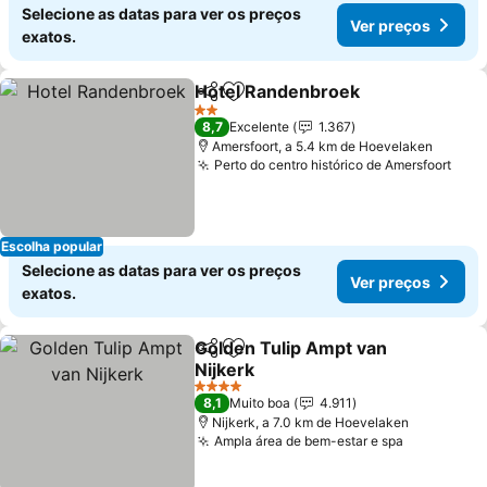
Selecione as datas para ver os preços
Ver preços
exatos.
Hotel Randenbroek
Partilhar
Adicionar aos favoritos
2 Estrelas
8,7
Excelente
1.367
Amersfoort, a 5.4 km de Hoevelaken
Perto do centro histórico de Amersfoort
Escolha popular
Selecione as datas para ver os preços
Ver preços
exatos.
Golden Tulip Ampt van
Partilhar
Adicionar aos favoritos
Nijkerk
4 Estrelas
8,1
Muito boa
4.911
Nijkerk, a 7.0 km de Hoevelaken
Ampla área de bem-estar e spa