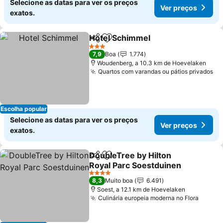
Selecione as datas para ver os preços
Ver preços
exatos.
Hotel Schimmel
Partilhar
Adicionar aos favoritos
3 Estrelas
7,9
Boa
1.774
Woudenberg, a 10.3 km de Hoevelaken
Quartos com varandas ou pátios privados
Escolha popular
Selecione as datas para ver os preços
Ver preços
exatos.
DoubleTree by Hilton
Partilhar
Adicionar aos favoritos
Royal Parc Soestduinen
4 Estrelas
8,3
Muito boa
6.491
Soest, a 12.1 km de Hoevelaken
Culinária europeia moderna no Flora