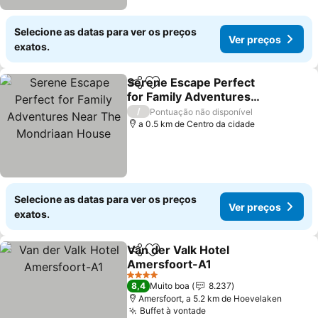
Selecione as datas para ver os preços
Ver preços
exatos.
Serene Escape Perfect
Partilhar
Adicionar aos favoritos
for Family Adventures
Near The Mondriaan
/
Pontuação não disponível
House
a 0.5 km de Centro da cidade
Selecione as datas para ver os preços
Ver preços
exatos.
Van der Valk Hotel
Partilhar
Adicionar aos favoritos
Amersfoort-A1
4 Estrelas
8,4
Muito boa
8.237
Amersfoort, a 5.2 km de Hoevelaken
Buffet à vontade