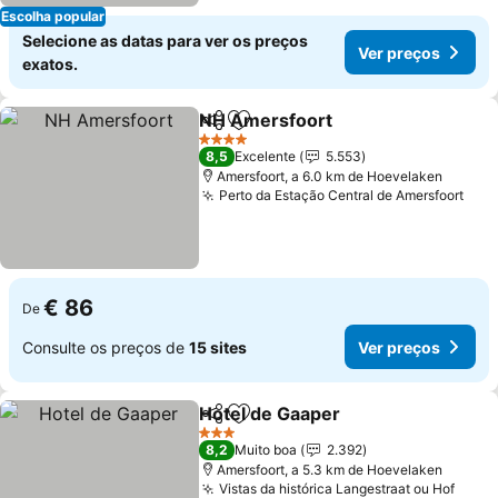
Escolha popular
Selecione as datas para ver os preços
Ver preços
exatos.
NH Amersfoort
Partilhar
Adicionar aos favoritos
4 Estrelas
8,5
Excelente
5.553
Amersfoort, a 6.0 km de Hoevelaken
Perto da Estação Central de Amersfoort
€ 86
De
Consulte os preços de
15 sites
Ver preços
Hotel de Gaaper
Partilhar
Adicionar aos favoritos
3 Estrelas
8,2
Muito boa
2.392
Amersfoort, a 5.3 km de Hoevelaken
Vistas da histórica Langestraat ou Hof