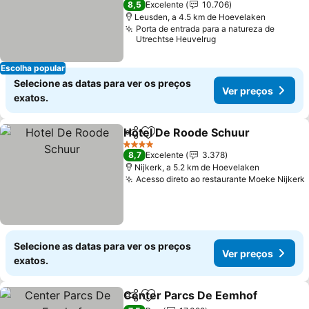
8,5
Excelente
10.706
Leusden, a 4.5 km de Hoevelaken
Porta de entrada para a natureza de
Utrechtse Heuvelrug
Escolha popular
Selecione as datas para ver os preços
Ver preços
exatos.
Hotel De Roode Schuur
Partilhar
Adicionar aos favoritos
4 Estrelas
8,7
Excelente
3.378
Nijkerk, a 5.2 km de Hoevelaken
Acesso direto ao restaurante Moeke Nijkerk
Selecione as datas para ver os preços
Ver preços
exatos.
Center Parcs De Eemhof
Partilhar
Adicionar aos favoritos