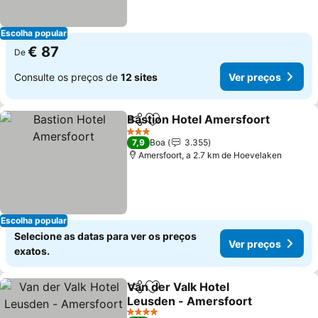
Escolha popular
€ 87
De
Consulte os preços de
12 sites
Ver preços
Bastion Hotel Amersfoort
Partilhar
Adicionar aos favoritos
3 Estrelas
7,9
Boa
3.355
Amersfoort, a 2.7 km de Hoevelaken
Escolha popular
Selecione as datas para ver os preços
Ver preços
exatos.
Van der Valk Hotel
Partilhar
Adicionar aos favoritos
Leusden - Amersfoort
4 Estrelas