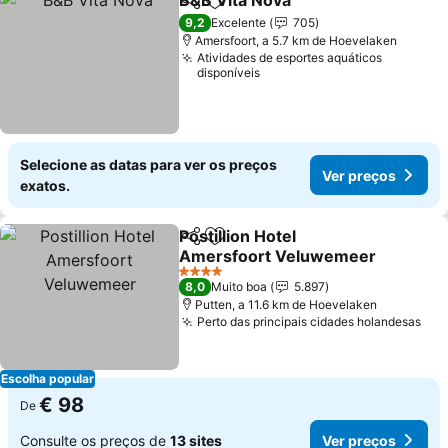
B&B Vita Nova
Partilhar
Adicionar aos favoritos
9,2
Excelente
705
Amersfoort, a 5.7 km de Hoevelaken
Atividades de esportes aquáticos
disponíveis
Selecione as datas para ver os preços
Ver preços
exatos.
Postillion Hotel
Partilhar
Adicionar aos favoritos
Amersfoort Veluwemeer
4 Estrelas
8,0
Muito boa
5.897
Putten, a 11.6 km de Hoevelaken
Perto das principais cidades holandesas
Escolha popular
€ 98
De
Consulte os preços de
13 sites
Ver preços