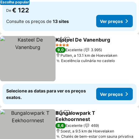
Escolha popular
€ 122
De
Consulte os preços de
13 sites
Ver preços
Kasteel De Vanenburg
Partilhar
Adicionar aos favoritos
4 Estrelas
9,0
Excelente
3.995
Putten, a 13.1 km de Hoevelaken
Excelência culinária no castelo
Selecione as datas para ver os preços
Ver preços
exatos.
Bungalowpark T
Partilhar
Adicionar aos favoritos
Eekhoornnest
8,6
Excelente
469
Soest, a 9.5 km de Hoevelaken
Chalés de bem-estar com sauna privativa