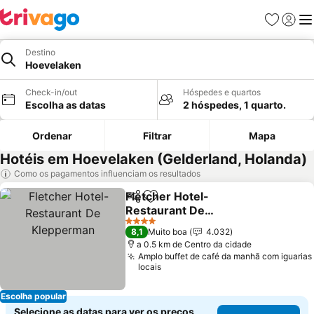
Favoritos
Iniciar
Me
Destino
Hoevelaken
Check-in/out
Hóspedes e quartos
Escolha as datas
2 hóspedes, 1 quarto.
Ordenar
Filtrar
Mapa
Hotéis em Hoevelaken (Gelderland, Holanda)
Como os pagamentos influenciam os resultados
Fletcher Hotel-
Partilhar
Adicionar aos favoritos
Restaurant De
Klepperman
4 Estrelas
8,1
Muito boa
4.032
a 0.5 km de Centro da cidade
Amplo buffet de café da manhã com iguarias
locais
Escolha popular
Selecione as datas para ver os preços