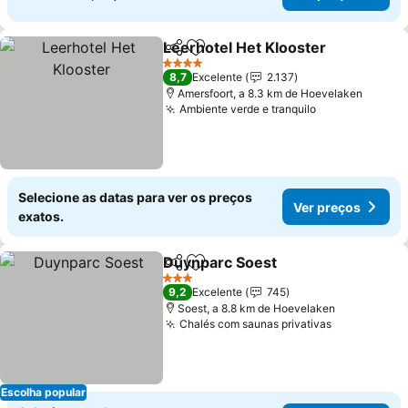
Leerhotel Het Klooster
Partilhar
Adicionar aos favoritos
4 Estrelas
8,7
Excelente
2.137
Amersfoort, a 8.3 km de Hoevelaken
Ambiente verde e tranquilo
Selecione as datas para ver os preços
Ver preços
exatos.
Duynparc Soest
Partilhar
Adicionar aos favoritos
3 Estrelas
9,2
Excelente
745
Soest, a 8.8 km de Hoevelaken
Chalés com saunas privativas
Escolha popular