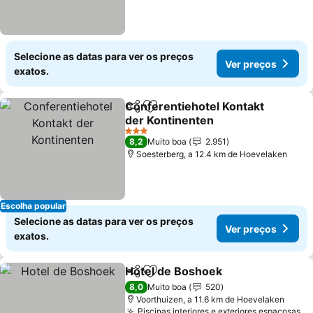
Selecione as datas para ver os preços
Ver preços
exatos.
Conferentiehotel Kontakt
Partilhar
Adicionar aos favoritos
der Kontinenten
3 Estrelas
8,2
Muito boa
2.951
Soesterberg, a 12.4 km de Hoevelaken
Escolha popular
Selecione as datas para ver os preços
Ver preços
exatos.
Hotel de Boshoek
Partilhar
Adicionar aos favoritos
8,0
Muito boa
520
Voorthuizen, a 11.6 km de Hoevelaken
Piscinas interiores e exteriores espaçosas