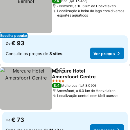
7,5
Boa
17.322
Zeewolde, a 10.6 km de Hoevelaken
Localização à beira do lago com diversos
esportes aquáticos
Escolha popular
€ 93
De
Consulte os preços de
8 sites
Ver preços
Mercure Hotel
Partilhar
Adicionar aos favoritos
Amersfoort Centre
4 Estrelas
8,4
Muito boa
8.090
Amersfoort, a 6.0 km de Hoevelaken
Localização central com fácil acesso
€ 73
De