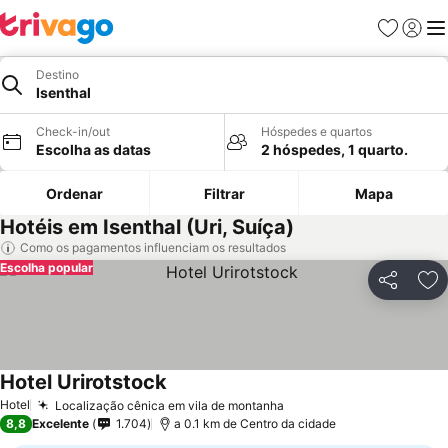
Favoritos
Iniciar
Me
Destino
Isenthal
Check-in/out
Hóspedes e quartos
Escolha as datas
2 hóspedes, 1 quarto.
Ordenar
Filtrar
Mapa
Hotéis em Isenthal (Uri, Suíça)
Como os pagamentos influenciam os resultados
Escolha popular
Partilhar
Ad
Hotel Urirotstock
Hotel
Localização cênica em vila de montanha
8,8
Excelente
1.704
a 0.1 km de Centro da cidade