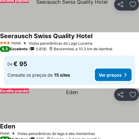
Escolha popular
Partilhar
Ad
Seerausch Swiss Quality Hotel
Hotel
Vistas panorâmicas do Lago Lucerna
3 Estrelas
8,5
Excelente
5.818
Beckenried, a 10.3 km de Isenthal
€ 95
De
Consulte os preços de
15 sites
Ver preços
Escolha popular
Partilhar
Ad
Eden
Hotel
Vistas panorâmicas do lago e das montanhas