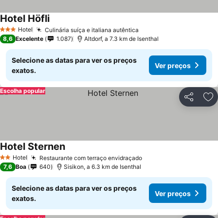
Hotel Höfli
Hotel
Culinária suíça e italiana autêntica
3 Estrelas
8,6
Excelente
1.087
Altdorf, a 7.3 km de Isenthal
Selecione as datas para ver os preços
Ver preços
exatos.
Escolha popular
Partilhar
Ad
Hotel Sternen
Hotel
Restaurante com terraço envidraçado
2 Estrelas
7,6
Boa
640
Sisikon, a 6.3 km de Isenthal
Selecione as datas para ver os preços
Ver preços
exatos.