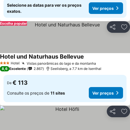
Selecione as datas para ver os preços
Ver preços
exatos.
Escolha popular
Partilhar
Ad
Hotel und Naturhaus Bellevue
Hotel
Vistas panorâmicas do lago e da montanha
3 Estrelas
8,6
Excelente
2.867
Seelisberg, a 7.7 km de Isenthal
€ 113
De
Consulte os preços de
11 sites
Ver preços
Partilhar
Ad