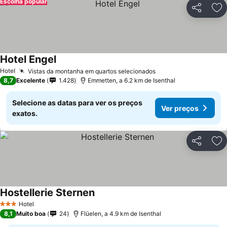
Escolha popular
Partilhar
Ad
Hotel Engel
Hotel
Vistas da montanha em quartos selecionados
8,7
Excelente
1.428
Emmetten, a 6.2 km de Isenthal
Selecione as datas para ver os preços
Ver preços
exatos.
Partilhar
Ad
Hostellerie Sternen
Hotel
3 Estrelas
8,1
Muito boa
24
Flüelen, a 4.9 km de Isenthal