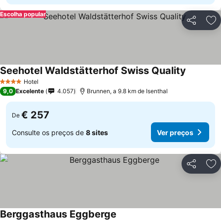
Escolha popular
Partilhar
Ad
Seehotel Waldstätterhof Swiss Quality
Hotel
4 Estrelas
9,0
Excelente
4.057
Brunnen, a 9.8 km de Isenthal
€ 257
De
Consulte os preços de
8 sites
Ver preços
Partilhar
Ad
Berggasthaus Eggberge