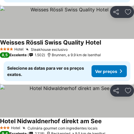
Partilhar
Ad
Weisses Rössli Swiss Quality Hotel
Hotel
Steakhouse exclusivo
4 Estrelas
8,5
Excelente
1.502
Brunnen, a 9.9 km de Isenthal
Selecione as datas para ver os preços
Ver preços
exatos.
Partilhar
Ad
Hotel Nidwaldnerhof direkt am See
Hotel
Culinária gourmet com ingredientes locais
3 Estrelas
9,4
Excelente
2.118
Beckenried, a 9.5 km de Isenthal