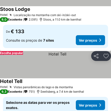
Stoos Lodge
Hotel
Localização na montanha com ski-in/ski-out
9,0
Excelente
2.091
Stoos, a 11.0 km de Isenthal
€ 133
De
Consulte os preços de
7 sites
Ver preços
Escolha popular
Partilhar
Ad
Hotel Tell
Hotel
Vistas panorâmicas do lago e da montanha
9,3
Excelente
751
Seelisberg, a 7.4 km de Isenthal
Selecione as datas para ver os preços
Ver preços
exatos.