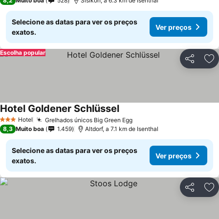
8,2
Muito boa
528
Sisikon, a 6.3 km de Isenthal
Selecione as datas para ver os preços
Ver preços
exatos.
Escolha popular
Partilhar
Ad
Hotel Goldener Schlüssel
Hotel
Grelhados únicos Big Green Egg
3 Estrelas
8,3
Muito boa
1.459
Altdorf, a 7.1 km de Isenthal
Selecione as datas para ver os preços
Ver preços
exatos.
Partilhar
Ad