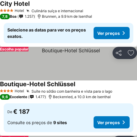
City Hotel
Hotel
Culinária suíça e internacional
4 Estrelas
7,8
Boa
1.257
Brunnen, a 9.9 km de Isenthal
Selecione as datas para ver os preços
Ver preços
exatos.
Escolha popular
Partilhar
Ad
Boutique-Hotel Schlüssel
Hotel
Suíte no sótão com banheira e vista para o lago
4 Estrelas
9,6
Excelente
1.477
Beckenried, a 10.0 km de Isenthal
€ 187
De
Consulte os preços de
9 sites
Ver preços