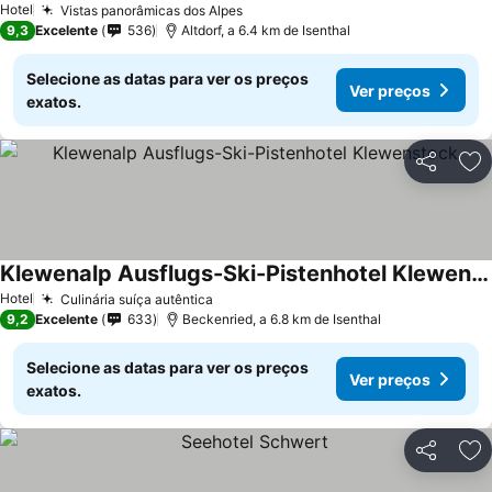
Hotel
Vistas panorâmicas dos Alpes
9,3
Excelente
536
Altdorf, a 6.4 km de Isenthal
Selecione as datas para ver os preços
Ver preços
exatos.
Partilhar
Ad
Klewenalp Ausflugs-Ski-Pistenhotel Klewenstock
Hotel
Culinária suíça autêntica
9,2
Excelente
633
Beckenried, a 6.8 km de Isenthal
Selecione as datas para ver os preços
Ver preços
exatos.
Partilhar
Ad