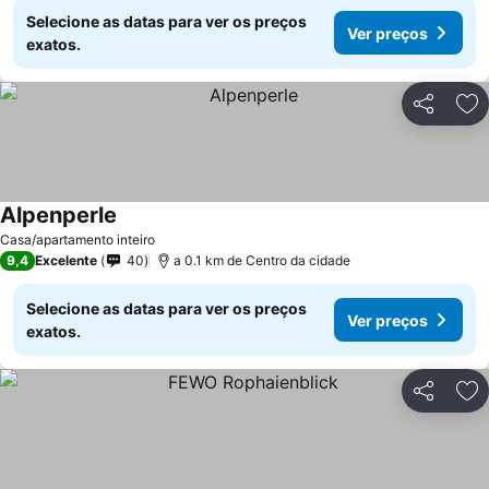
Selecione as datas para ver os preços
Ver preços
exatos.
Partilhar
Ad
Alpenperle
Casa/apartamento inteiro
9,4
Excelente
40
a 0.1 km de Centro da cidade
Selecione as datas para ver os preços
Ver preços
exatos.
Partilhar
Ad