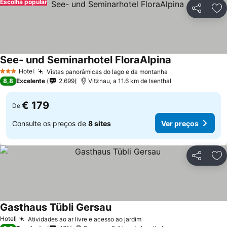
Escolha popular
Partilhar
Ad
See- und Seminarhotel FloraAlpina
Hotel
Vistas panorâmicas do lago e da montanha
3 Estrelas
8,8
Excelente
2.699
Vitznau, a 11.6 km de Isenthal
€ 179
De
Consulte os preços de
8 sites
Ver preços
Partilhar
Ad
Gasthaus Tübli Gersau
Hotel
Atividades ao ar livre e acesso ao jardim