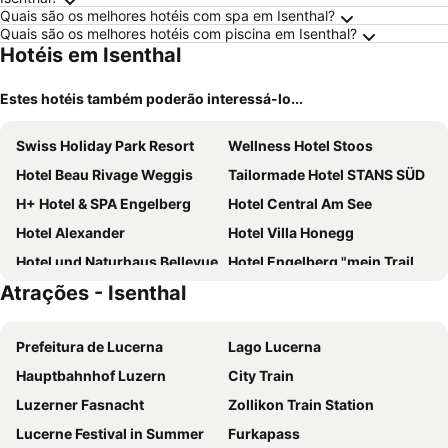
Quais são os melhores hotéis com spa em Isenthal?
Quais são os melhores hotéis com piscina em Isenthal?
Hotéis em Isenthal
Estes hotéis também poderão interessá-lo...
Swiss Holiday Park Resort
Wellness Hotel Stoos
Hotel Beau Rivage Weggis
Tailormade Hotel STANS SÜD
H+ Hotel & SPA Engelberg
Hotel Central Am See
Hotel Alexander
Hotel Villa Honegg
Hotel und Naturhaus Bellevue
Hotel Engelberg "mein Trail Hotel"
Atrações - Isenthal
Seehof Hotel Du Lac
See & Wellnesshotel Gerbi
Hotel Zum schwarzen Löwen
Hotel Schmid & Alfa
Prefeitura de Lucerna
Lago Lucerna
Gasthaus Platten
Hotel Hahnenblick
Hauptbahnhof Luzern
City Train
Waldhotel by Bürgenstock
Waldhotel by Bürgenstock Lake Lucerne
Luzerner Fasnacht
Zollikon Train Station
Seeblick Höhenhotel
Hotel Krone
Lucerne Festival in Summer
Furkapass
Hotel St. Josefshaus Engelberg
Rigi Kaltbad Swiss Quality Hotel