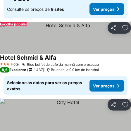
Consulte os preços de
8 sites
Ver preços
Escolha popular
Partilhar
Ad
Hotel Schmid & Alfa
Hotel
Rico buffet de café da manhã com prosecco
3 Estrelas
8,6
Excelente
1.437
Brunnen, a 9.9 km de Isenthal
Selecione as datas para ver os preços
Ver preços
exatos.
Partilhar
Ad