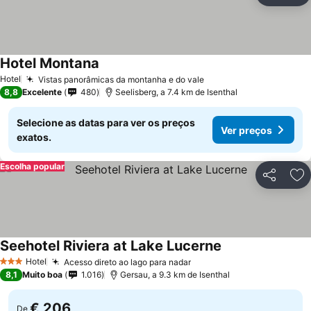
Hotel Montana
Hotel
Vistas panorâmicas da montanha e do vale
8,8
Excelente
480
Seelisberg, a 7.4 km de Isenthal
Selecione as datas para ver os preços
Ver preços
exatos.
Escolha popular
Partilhar
Ad
Seehotel Riviera at Lake Lucerne
Hotel
Acesso direto ao lago para nadar
3 Estrelas
8,1
Muito boa
1.016
Gersau, a 9.3 km de Isenthal
€ 206
De