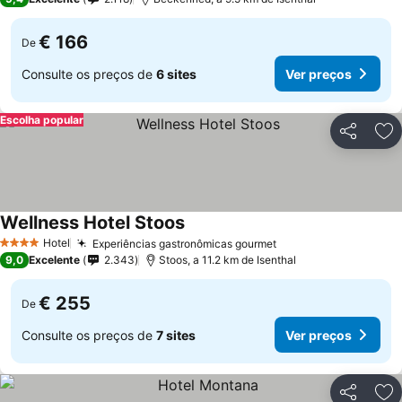
€ 166
De
Consulte os preços de
6 sites
Ver preços
Escolha popular
Partilhar
Ad
Wellness Hotel Stoos
Hotel
Experiências gastronômicas gourmet
4 Estrelas
9,0
Excelente
2.343
Stoos, a 11.2 km de Isenthal
€ 255
De
Consulte os preços de
7 sites
Ver preços
Partilhar
Ad