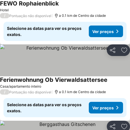
FEWO Rophaienblick
Hotel
/
a 0.1 km de Centro da cidade
Pontuação não disponível
Selecione as datas para ver os preços
Ver preços
exatos.
Partilhar
Ad
Ferienwohnung Ob Vierwaldsattersee
Casa/apartamento inteiro
/
a 0.1 km de Centro da cidade
Pontuação não disponível
Selecione as datas para ver os preços
Ver preços
exatos.
Partilhar
Ad