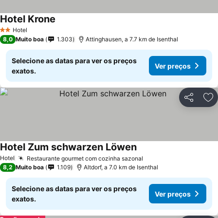
Hotel Krone
Hotel
2 Estrelas
8,0
Muito boa
1.303
Attinghausen, a 7.7 km de Isenthal
Selecione as datas para ver os preços
Ver preços
exatos.
Partilhar
Ad
Hotel Zum schwarzen Löwen
Hotel
Restaurante gourmet com cozinha sazonal
8,2
Muito boa
1.109
Altdorf, a 7.0 km de Isenthal
Selecione as datas para ver os preços
Ver preços
exatos.