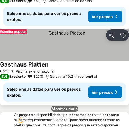
8,8
Excelente
481
Gersau, a 9.4 km de Isenthal
Selecione as datas para ver os preços
Ver preços
exatos.
Escolha popular
Partilhar
Ad
Gasthaus Platten
Hotel
Piscina exterior sazonal
8,6
Excelente
1.238
Gersau, a 10.2 km de Isenthal
Selecione as datas para ver os preços
Ver preços
exatos.
Mostrar mais
Os preços e a disponibilidade que recebemos dos sites de reserva
mudam frequentemente. Como tal, pode haver diferenças entre as
ofertas que consulta no trivago e os preços que estão disponíveis