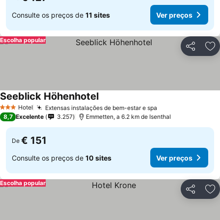
Consulte os preços de
11 sites
Ver preços
Escolha popular
Partilhar
Ad
Seeblick Höhenhotel
Hotel
Extensas instalações de bem-estar e spa
3 Estrelas
8,7
Excelente
3.257
Emmetten, a 6.2 km de Isenthal
€ 151
De
Consulte os preços de
10 sites
Ver preços
Escolha popular
Partilhar
Ad