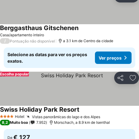
Berggasthaus Gitschenen
Casa/apartamento inteiro
/
a 3.1 km de Centro da cidade
Pontuação não disponível
Selecione as datas para ver os preços
Ver preços
exatos.
Escolha popular
Partilhar
Ad
Swiss Holiday Park Resort
Hotel
Vistas panorâmicas do lago e dos Alpes
4 Estrelas
8,2
Muito boa
7.952
Morschach, a 8.9 km de Isenthal
€ 127
De