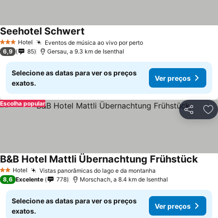
Seehotel Schwert
Hotel
Eventos de música ao vivo por perto
3 Estrelas
6,9
85
Gersau, a 9.3 km de Isenthal
Selecione as datas para ver os preços
Ver preços
exatos.
Escolha popular
Partilhar
Ad
B&B Hotel Mattli Übernachtung Frühstück
Hotel
Vistas panorâmicas do lago e da montanha
2 Estrelas
8,6
Excelente
778
Morschach, a 8.4 km de Isenthal
Selecione as datas para ver os preços
Ver preços
exatos.