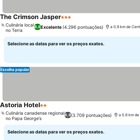
The Crimson Jasper
3 Estrelas
Culinária local
Excelente
(4.296 pontuações)
8,6
a 0.9 km de Cent
no Terra
Selecione as datas para ver os preços exatos.
Escolha popular
Astoria Hotel
2 Estrelas
Culinária canadense regional
(3.709 pontuações)
6,9
a 0.6 km de
no Papa George’s
Selecione as datas para ver os preços exatos.