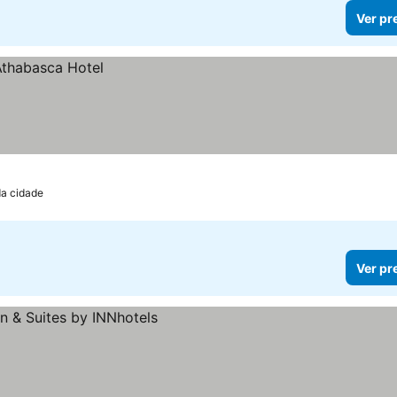
Ver pr
da cidade
Ver pr