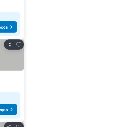
eços
Adicionar aos favoritos
Partilhar
eços
Adicionar aos favoritos