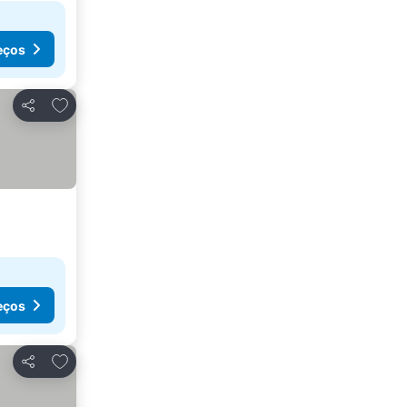
eços
Adicionar aos favoritos
Partilhar
eços
Adicionar aos favoritos
Partilhar