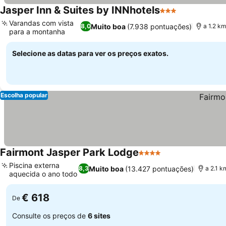
Jasper Inn & Suites by INNhotels
3 Estrelas
Varandas com vista
Muito boa
(7.938 pontuações)
8,0
a 1.2 k
para a montanha
Selecione as datas para ver os preços exatos.
Escolha popular
Fairmont Jasper Park Lodge
4 Estrelas
Piscina externa
Muito boa
(13.427 pontuações)
8,3
a 2.1 k
aquecida o ano todo
€ 618
De
Consulte os preços de
6 sites