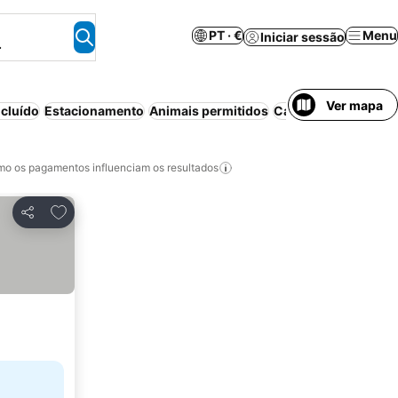
PT · €
Menu
Iniciar sessão
.
Ver mapa
cluído
Estacionamento
Animais permitidos
Cancelamento gratu
o os pagamentos influenciam os resultados
Adicionar aos favoritos
Partilhar