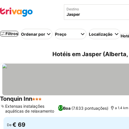
Destino
Filtros
Ordenar por
Preço
Localização
Hot
Hotéis em Jasper (Alberta
Tonquin Inn
3 Estrelas
Extensas instalações
Boa
(7.633 pontuações)
7,7
a 1.4 km
aquáticas de relaxamento
€ 69
De