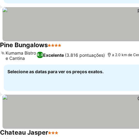
Pine Bungalows
4 Estrelas
Kumama Bistro
Excelente
(3.816 pontuações)
9,0
a 2.0 km de Ce
e Cantina
Selecione as datas para ver os preços exatos.
Chateau Jasper
3 Estrelas