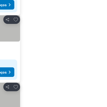
eços
Adicionar aos favoritos
Partilhar
eços
Adicionar aos favoritos
Partilhar