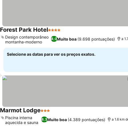
Forest Park Hotel
4 Estrelas
Design contemporâneo
Muito boa
(9.698 pontuações)
8,0
a 1.
montanha-moderno
Selecione as datas para ver os preços exatos.
Marmot Lodge
3 Estrelas
Piscina interna
Muito boa
(4.389 pontuações)
8,3
a 1.6 km 
aquecida e sauna