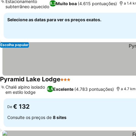
Estacionamento
Muito boa
(4.615 pontuações)
8,2
a 1.4 
subterrâneo aquecido
Selecione as datas para ver os preços exatos.
Escolha popular
Pyramid Lake Lodge
3 Estrelas
Chalé alpino isolado
Excelente
(4.783 pontuações)
8,5
a 4.7 km
em estilo lodge
€ 132
De
Consulte os preços de
8 sites