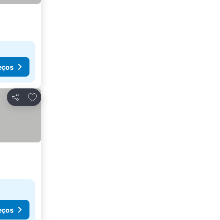
eços
Adicionar aos favoritos
Partilhar
eços