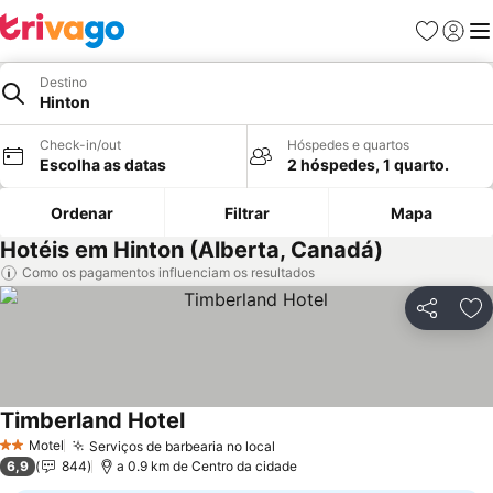
Favoritos
Iniciar
Me
Destino
Hinton
Check-in/out
Hóspedes e quartos
Escolha as datas
2 hóspedes, 1 quarto.
Ordenar
Filtrar
Mapa
Hotéis em Hinton (Alberta, Canadá)
Como os pagamentos influenciam os resultados
Partilhar
Ad
Timberland Hotel
Motel
Serviços de barbearia no local
2 Estrelas
6,9
844
a 0.9 km de Centro da cidade