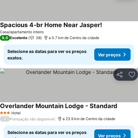
Spacious 4-br Home Near Jasper!
Casa/apartamento inteiro
9,0
Excelente
38
a 0.7 km de Centro da cidade
Selecione as datas para ver os preços
Ver preços
exatos.
Partilhar
Ad
Overlander Mountain Lodge - Standard
Hotel
3 Estrelas
/
a 23.9 km de Centro da cidade
Pontuação não disponível
Selecione as datas para ver os preços
Ver preços