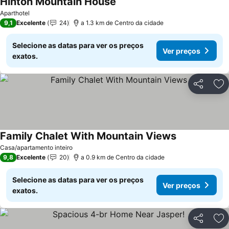
Hinton Mountain House
Aparthotel
9,1
Excelente
24
a 1.3 km de Centro da cidade
Selecione as datas para ver os preços
Ver preços
exatos.
Partilhar
Ad
Family Chalet With Mountain Views
Casa/apartamento inteiro
9,8
Excelente
20
a 0.9 km de Centro da cidade
Selecione as datas para ver os preços
Ver preços
exatos.
Partilhar
Ad