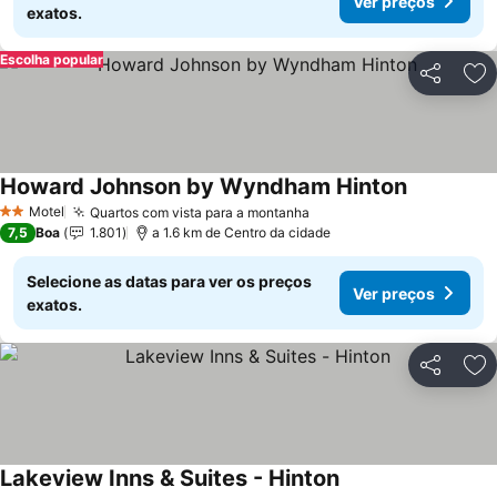
Ver preços
exatos.
Escolha popular
Partilhar
Ad
Howard Johnson by Wyndham Hinton
Motel
Quartos com vista para a montanha
2 Estrelas
7,5
Boa
1.801
a 1.6 km de Centro da cidade
Selecione as datas para ver os preços
Ver preços
exatos.
Partilhar
Ad
Lakeview Inns & Suites - Hinton