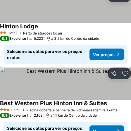
Hinton Lodge
Hotel
Perto de atrações locais
2 Estrelas
8,8
Excelente
5.223
a 3.2 km de Centro da cidade
Selecione as datas para ver os preços
Ver preços
exatos.
Partilhar
Ad
Best Western Plus Hinton Inn & Suites
Hotel
Piscina coberta e banheira de hidromassagem relaxante
3 Estrelas
8,9
Excelente
2.168
a 1.1 km de Centro da cidade
Selecione as datas para ver os preços