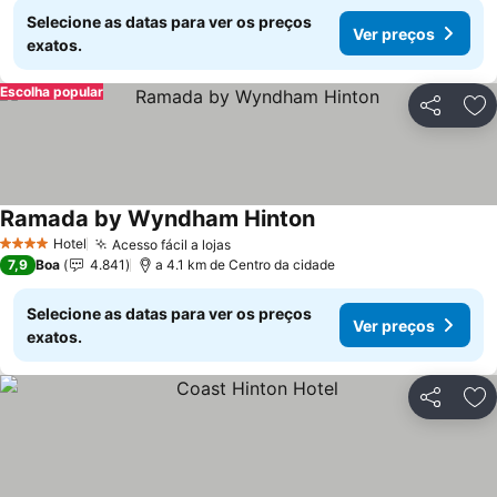
Selecione as datas para ver os preços
Ver preços
exatos.
Escolha popular
Partilhar
Ad
Ramada by Wyndham Hinton
Hotel
Acesso fácil a lojas
4 Estrelas
7,9
Boa
4.841
a 4.1 km de Centro da cidade
Selecione as datas para ver os preços
Ver preços
exatos.
Partilhar
Ad