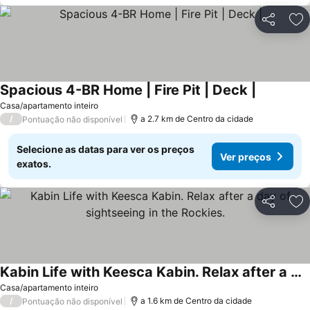
Partilhar
Ad
Spacious 4-BR Home | Fire Pit | Deck |
Casa/apartamento inteiro
/
a 2.7 km de Centro da cidade
Pontuação não disponível
Selecione as datas para ver os preços
Ver preços
exatos.
Partilhar
Ad
Kabin Life with Keesca Kabin. Relax after a day of sightseeing in the Rockies.
Casa/apartamento inteiro
/
a 1.6 km de Centro da cidade
Pontuação não disponível