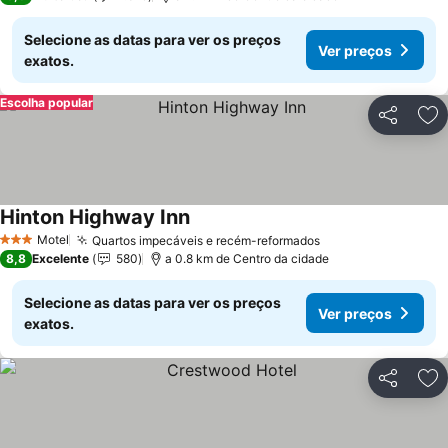
Selecione as datas para ver os preços
Ver preços
exatos.
Escolha popular
Partilhar
Ad
Hinton Highway Inn
Motel
Quartos impecáveis e recém-reformados
3 Estrelas
8,8
Excelente
580
a 0.8 km de Centro da cidade
Selecione as datas para ver os preços
Ver preços
exatos.
Partilhar
Ad