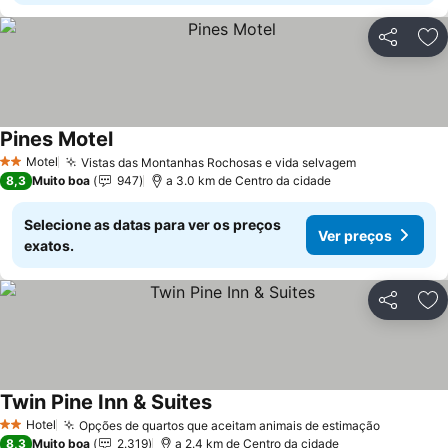
Partilhar
Ad
Pines Motel
Motel
Vistas das Montanhas Rochosas e vida selvagem
2 Estrelas
8,3
Muito boa
947
a 3.0 km de Centro da cidade
Selecione as datas para ver os preços
Ver preços
exatos.
Partilhar
Ad
Twin Pine Inn & Suites
Hotel
Opções de quartos que aceitam animais de estimação
2 Estrelas
8,3
Muito boa
2.319
a 2.4 km de Centro da cidade