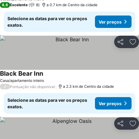
8,6
Excelente
8
a 0.7 km de Centro da cidade
Selecione as datas para ver os preços
Ver preços
exatos.
Partilhar
Ad
Black Bear Inn
Casa/apartamento inteiro
/
a 2.3 km de Centro da cidade
Pontuação não disponível
Selecione as datas para ver os preços
Ver preços
exatos.
Partilhar
Ad