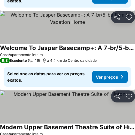
exatos.
Partilhar
Ad
Welcome To Jasper Basecamp+: A 7-br/5-ba Family Vacation Home
Casa/apartamento inteiro
9,3
Excelente
16
a 4.4 km de Centro da cidade
Selecione as datas para ver os preços
Ver preços
exatos.
Partilhar
Ad
Modern Upper Basement Theatre Suite of Hinton!
Casa/apartamento inteiro