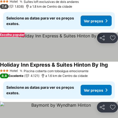
Hotel
Suítes loft exclusivas de dois andares
3 Estrelas
7,4
1.838
a 1.8 km de Centro da cidade
Selecione as datas para ver os preços
Ver preços
exatos.
Escolha popular
Partilhar
Ad
Holiday Inn Express & Suites Hinton By Ihg
Hotel
Piscina coberta com toboágua emocionante
3 Estrelas
8,8
Excelente
4.121
a 1.6 km de Centro da cidade
Selecione as datas para ver os preços
Ver preços
exatos.
Partilhar
Ad