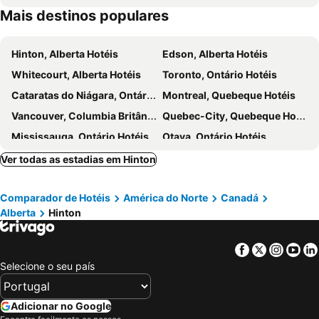
Mais destinos populares
Hinton, Alberta Hotéis
Edson, Alberta Hotéis
Whitecourt, Alberta Hotéis
Toronto, Ontário Hotéis
Cataratas do Niágara, Ontário Hotéis
Montreal, Quebeque Hotéis
Vancouver, Columbia Britânica Hotéis
Quebec-City, Quebeque Hotéis
Mississauga, Ontário Hotéis
Otava, Ontário Hotéis
Jasper, Alberta Hotéis
London, Ontário Hotéis
Ver todas as estadias em Hinton
Comparador de Hotéis
América do Norte
Canadá
Alberta
Hinton
Facebook
Twitter
Insta
Yo
Selecione o seu país
Adicionar no Google