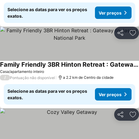
Selecione as datas para ver os preços
Ver preços
exatos.
Partilhar
Ad
Family Friendly 3BR Hinton Retreat : Gateway to Jasper National Park
Casa/apartamento inteiro
/
a 2.2 km de Centro da cidade
Pontuação não disponível
Selecione as datas para ver os preços
Ver preços
exatos.
Partilhar
Ad