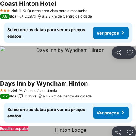
Coast Hinton Hotel
Hotel
Quartos com vista para a montanha
3 Estrelas
7,8
Boa
2.297
a 2.3 km de Centro da cidade
Selecione as datas para ver os preços
Ver preços
exatos.
Partilhar
Ad
Days Inn by Wyndham Hinton
Hotel
Acesso à academia
2 Estrelas
7,7
Boa
2.332
a 1.2 km de Centro da cidade
Selecione as datas para ver os preços
Ver preços
exatos.
Escolha popular
Partilhar
Ad