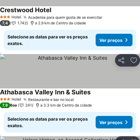
Crestwood Hotel
Hotel
Academia para quem gosta de se exercitar
3 Estrelas
7,4
1.742
a 2.9 km de Centro da cidade
Selecione as datas para ver os preços
Ver preços
exatos.
Partilhar
Ad
Athabasca Valley Inn & Suites
Hotel
Restaurante e bar no local
3 Estrelas
7,9
Boa
241
a 3.3 km de Centro da cidade
Selecione as datas para ver os preços
Ver preços
exatos.