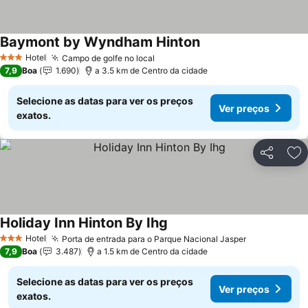
Baymont by Wyndham Hinton
Hotel
Campo de golfe no local
3 Estrelas
7,9
Boa
1.690
a 3.5 km de Centro da cidade
Selecione as datas para ver os preços
Ver preços
exatos.
Partilhar
Ad
Holiday Inn Hinton By Ihg
Hotel
Porta de entrada para o Parque Nacional Jasper
3 Estrelas
7,9
Boa
3.487
a 1.5 km de Centro da cidade
Selecione as datas para ver os preços
Ver preços
exatos.