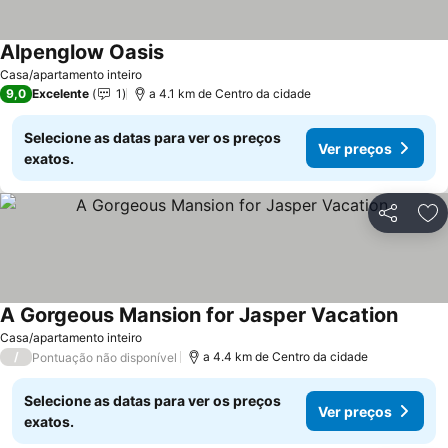
Alpenglow Oasis
Casa/apartamento inteiro
9,0
Excelente
1
a 4.1 km de Centro da cidade
Selecione as datas para ver os preços
Ver preços
exatos.
Partilhar
Ad
A Gorgeous Mansion for Jasper Vacation
Casa/apartamento inteiro
/
a 4.4 km de Centro da cidade
Pontuação não disponível
Selecione as datas para ver os preços
Ver preços
exatos.