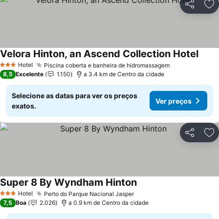
Partilhar
Ad
Velora Hinton, an Ascend Collection Hotel
Hotel
Piscina coberta e banheira de hidromassagem
3 Estrelas
8,5
Excelente
1.150
a 3.4 km de Centro da cidade
Selecione as datas para ver os preços
Ver preços
exatos.
Partilhar
Ad
Super 8 By Wyndham Hinton
Hotel
Perto do Parque Nacional Jasper
3 Estrelas
7,5
Boa
2.026
a 0.9 km de Centro da cidade