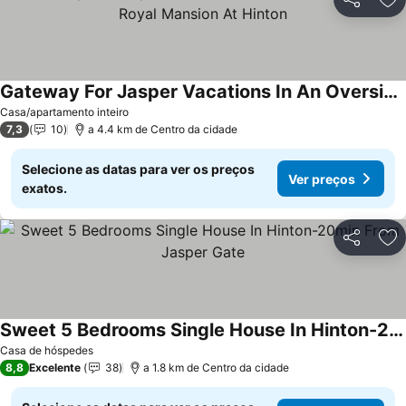
Partilhar
Ad
Gateway For Jasper Vacations In An Oversized Luxury Royal Mansion At Hinton
Casa/apartamento inteiro
7,3
10
a 4.4 km de Centro da cidade
Selecione as datas para ver os preços
Ver preços
exatos.
Partilhar
Ad
Sweet 5 Bedrooms Single House In Hinton-20min From Jasper Gate
Casa de hóspedes
8,8
Excelente
38
a 1.8 km de Centro da cidade