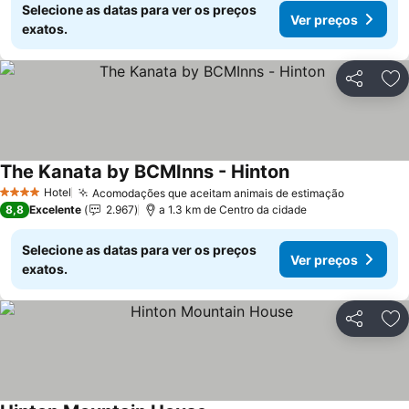
Selecione as datas para ver os preços
Ver preços
exatos.
Partilhar
Ad
The Kanata by BCMInns - Hinton
Hotel
Acomodações que aceitam animais de estimação
4 Estrelas
8,8
Excelente
2.967
a 1.3 km de Centro da cidade
Selecione as datas para ver os preços
Ver preços
exatos.
Partilhar
Ad