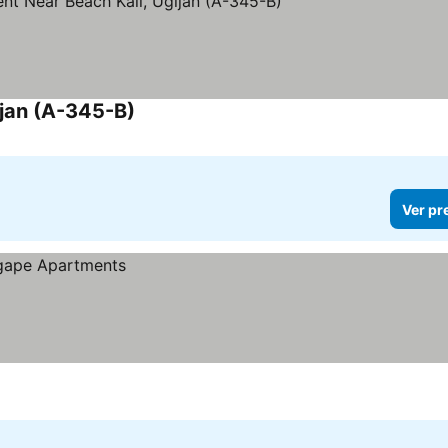
jan (A-345-B)
Ver preços
Ver pr