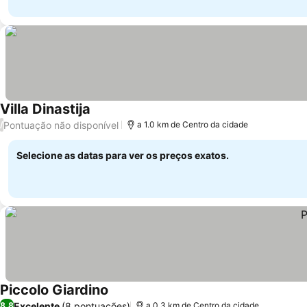
Villa Dinastija
Ver preços
Pontuação não disponível
/
a 1.0 km de Centro da cidade
Selecione as datas para ver os preços exatos.
Piccolo Giardino
Ver preços
Excelente
(8 pontuações)
8,8
a 0.3 km de Centro da cidade