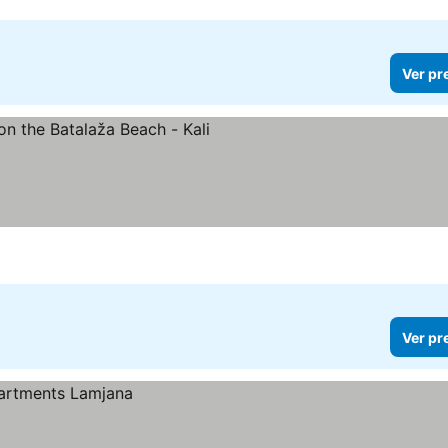
Ver pr
eços
Ver pr