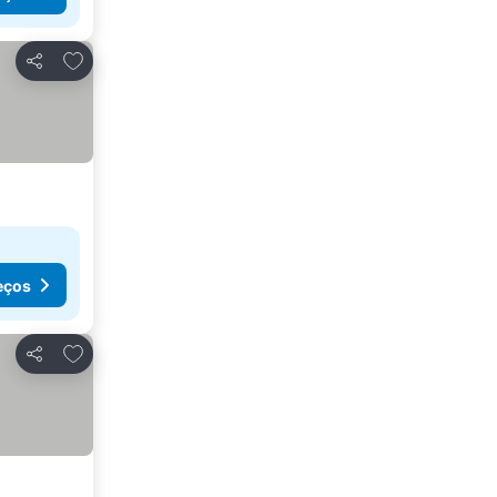
Adicionar aos favoritos
Partilhar
eços
Adicionar aos favoritos
Partilhar