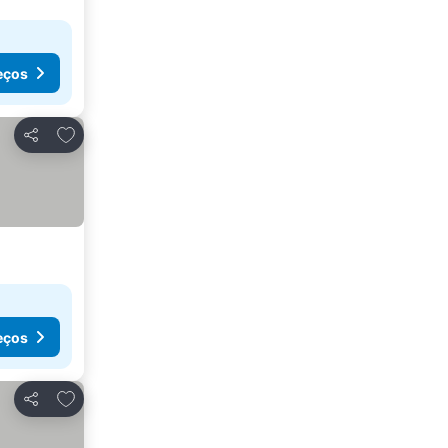
eços
Adicionar aos favoritos
Partilhar
eços
Adicionar aos favoritos
Partilhar