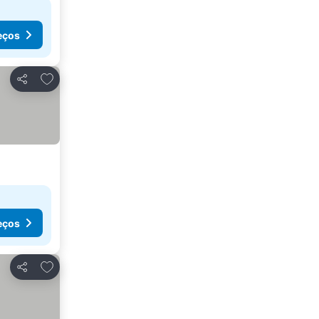
eços
Adicionar aos favoritos
Partilhar
eços
Adicionar aos favoritos
Partilhar