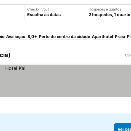
Check-in/out
Hóspedes e quartos
Escolha as datas
2 hóspedes, 1 quarto
éis
Avaliação: 8,0+
Perto do centro da cidade
Aparthotel
Praia
P
cia)
Com
Ver pr