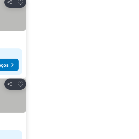
Adicionar aos favoritos
Partilhar
eços
Adicionar aos favoritos
Partilhar