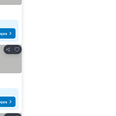
eços
Adicionar aos favoritos
Partilhar
eços