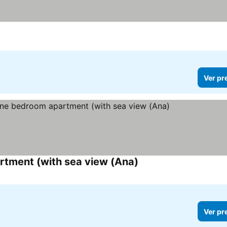
Ver pr
rtment (with sea view (Ana)
Ver preços
Ver pr