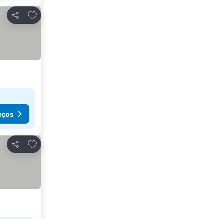
Adicionar aos favoritos
Partilhar
eços
Adicionar aos favoritos
Partilhar