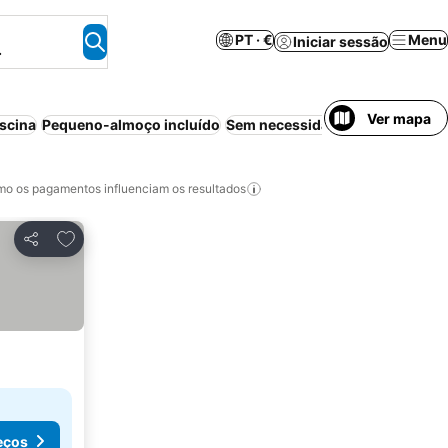
PT · €
Menu
Iniciar sessão
.
Ver mapa
iscina
Pequeno-almoço incluído
Sem necessidade de pré-pagam
o os pagamentos influenciam os resultados
Adicionar aos favoritos
Partilhar
eços