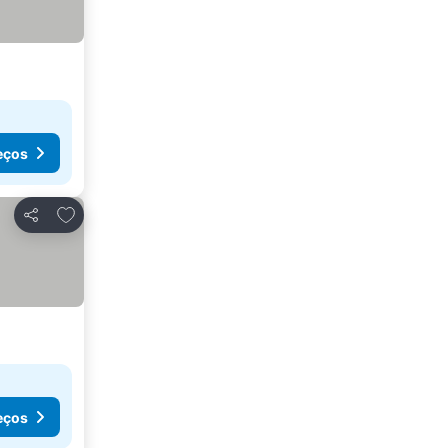
eços
Adicionar aos favoritos
Partilhar
eços