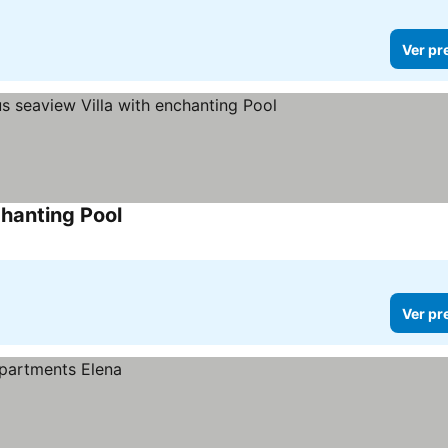
Ver pr
nchanting Pool
Ver preços
Ver pr