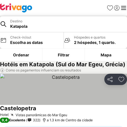
Favoritos
Iniciar
Me
Destino
Katapola
Check-in/out
Hóspedes e quartos
Escolha as datas
2 hóspedes, 1 quarto.
Ordenar
Filtrar
Mapa
Hotéis em Katapola (Sul do Mar Egeu, Grécia)
Como os pagamentos influenciam os resultados
Partilhar
Ad
Castelopetra
Hotel
Vistas panorâmicas do Mar Egeu
9,4
Excelente
322
a 1.3 km de Centro da cidade