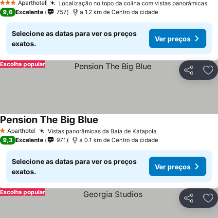
Aparthotel
Localização no topo da colina com vistas panorâmicas
3 Estrelas
9,6
Excelente
757
a 1.2 km de Centro da cidade
Selecione as datas para ver os preços
Ver preços
exatos.
Escolha popular
Partilhar
Ad
Pension The Big Blue
Aparthotel
Vistas panorâmicas da Baía de Katapola
1 Estrelas
9,3
Excelente
971
a 0.1 km de Centro da cidade
Selecione as datas para ver os preços
Ver preços
exatos.
Escolha popular
Partilhar
Ad