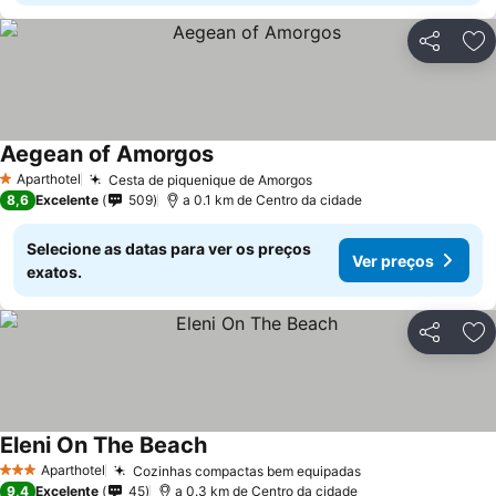
Partilhar
Ad
Aegean of Amorgos
Aparthotel
Cesta de piquenique de Amorgos
1 Estrelas
8,6
Excelente
509
a 0.1 km de Centro da cidade
Selecione as datas para ver os preços
Ver preços
exatos.
Partilhar
Ad
Eleni On The Beach
Aparthotel
Cozinhas compactas bem equipadas
3 Estrelas
9,4
Excelente
45
a 0.3 km de Centro da cidade