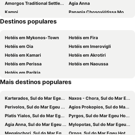
Amorgos Traditional Settlement
Αgia Anna
Kampi
Panagia Chosoviótissa Monastery
Destinos populares
Mouros
Paradisia
Sparti
Livadi
Hotéis em Mykonos-Town
Hotéis em Fira
Stauros
Ormos Aigialis
Hotéis em Oia
Hotéis em Imerovigli
The fisherman's festival
Timios Savros
Hotéis em Kamari
Hotéis em Akrotiri
Traditional Settlement of Agios Georgios
Hotéis em Perissa
Hotéis em Naoussa
Hotéis em Parikia
Mais destinos populares
Karterados, Sul do Mar Egeu Hotéis
Naxos - Chora, Sul do Mar Egeu Hotéis
Perivolos, Sul do Mar Egeu Hotéis
Agios Prokopios, Sul do Mar Egeu Hotéis
Platis Yialos, Sul do Mar Egeu Hotéis
Pyrgos, Sul do Mar Egeu Hotéis
Agia Anna, Sul do Mar Egeu Hotéis
Mylopotas, Sul do Mar Egeu Hotéis
Megalochori, Sul do Mar Egeu Hotéis
Ornos, Sul do Mar Egeu Hotéis