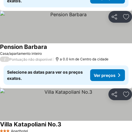
exatos.
Partilhar
Ad
Pension Barbara
Casa/apartamento inteiro
/
a 0.0 km de Centro da cidade
Pontuação não disponível
Selecione as datas para ver os preços
Ver preços
exatos.
Partilhar
Ad
Villa Katapoliani No.3
Aparthotel