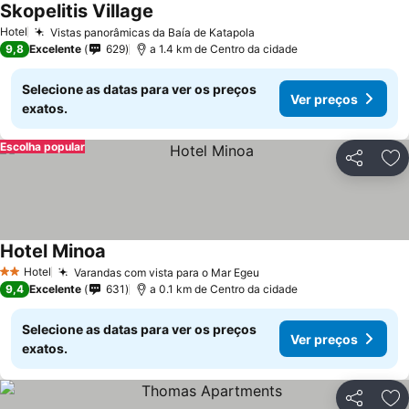
Skopelitis Village
Hotel
Vistas panorâmicas da Baía de Katapola
9,8
Excelente
629
a 1.4 km de Centro da cidade
Selecione as datas para ver os preços
Ver preços
exatos.
Escolha popular
Partilhar
Ad
Hotel Minoa
Hotel
Varandas com vista para o Mar Egeu
2 Estrelas
9,4
Excelente
631
a 0.1 km de Centro da cidade
Selecione as datas para ver os preços
Ver preços
exatos.
Partilhar
Ad