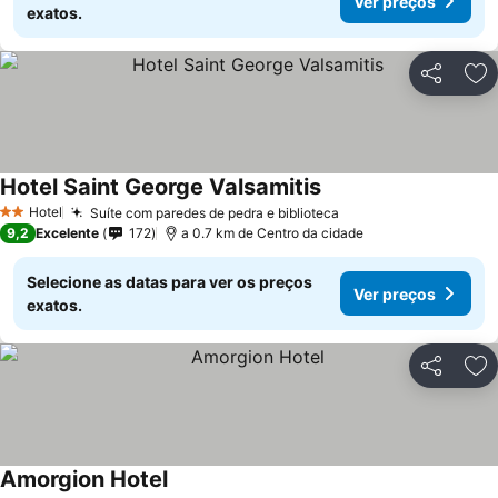
Ver preços
exatos.
Partilhar
Ad
Hotel Saint George Valsamitis
Hotel
Suíte com paredes de pedra e biblioteca
2 Estrelas
9,2
Excelente
172
a 0.7 km de Centro da cidade
Selecione as datas para ver os preços
Ver preços
exatos.
Partilhar
Ad
Amorgion Hotel