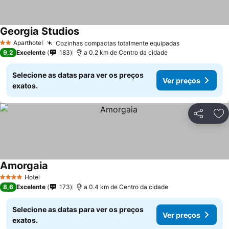
Georgia Studios
Aparthotel
Cozinhas compactas totalmente equipadas
2 Estrelas
9,2
Excelente
183
a 0.2 km de Centro da cidade
Selecione as datas para ver os preços
Ver preços
exatos.
Partilhar
Ad
Amorgaia
Hotel
4 Estrelas
8,6
Excelente
173
a 0.4 km de Centro da cidade
Selecione as datas para ver os preços
Ver preços
exatos.