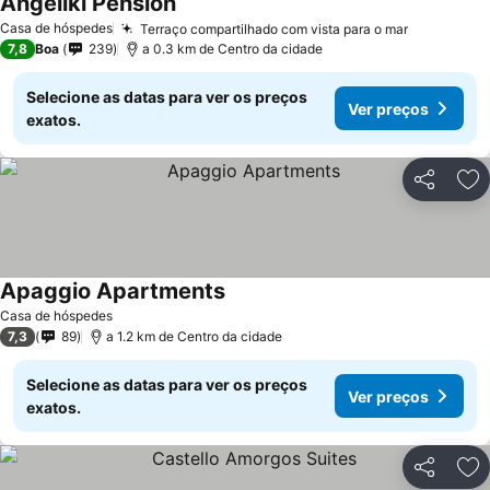
Angeliki Pension
Casa de hóspedes
Terraço compartilhado com vista para o mar
7,8
Boa
239
a 0.3 km de Centro da cidade
Selecione as datas para ver os preços
Ver preços
exatos.
Partilhar
Ad
Apaggio Apartments
Casa de hóspedes
7,3
89
a 1.2 km de Centro da cidade
Selecione as datas para ver os preços
Ver preços
exatos.
Partilhar
Ad