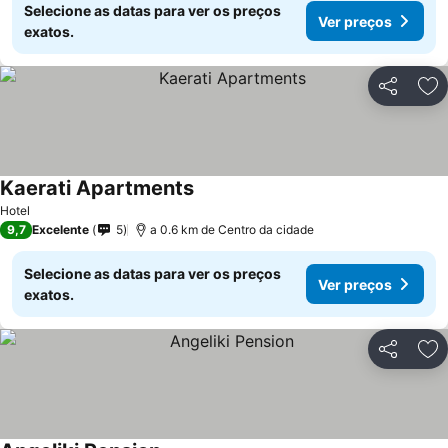
Selecione as datas para ver os preços
Ver preços
exatos.
Partilhar
Ad
Kaerati Apartments
Hotel
9,7
Excelente
5
a 0.6 km de Centro da cidade
Selecione as datas para ver os preços
Ver preços
exatos.
Partilhar
Ad