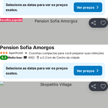
Selecione as datas para ver os preços
Ver preços
exatos.
Escolha popular
Partilhar
Ad
Pension Sofia Amorgos
Aparthotel
Cozinhas compactas para você preparar suas refeições
3 Estrelas
8,3
Muito boa
492
a 0.2 km de Centro da cidade
Selecione as datas para ver os preços
Ver preços
exatos.
Partilhar
Ad