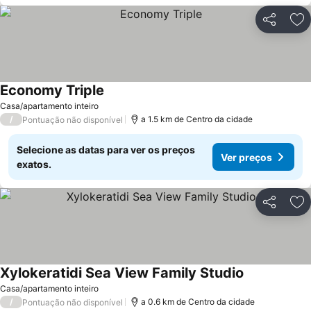
Partilhar
Ad
Economy Triple
Casa/apartamento inteiro
/
a 1.5 km de Centro da cidade
Pontuação não disponível
Selecione as datas para ver os preços
Ver preços
exatos.
Partilhar
Ad
Xylokeratidi Sea View Family Studio
Casa/apartamento inteiro
/
a 0.6 km de Centro da cidade
Pontuação não disponível