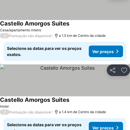
Castello Amorgos Suites
Casa/apartamento inteiro
/
a 1.5 km de Centro da cidade
Pontuação não disponível
Selecione as datas para ver os preços
Ver preços
exatos.
Partilhar
Ad
Castello Amorgos Suites
Hotel
/
a 1.4 km de Centro da cidade
Pontuação não disponível
Selecione as datas para ver os preços
Ver preços