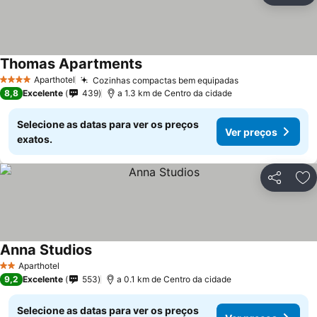
Thomas Apartments
Aparthotel
Cozinhas compactas bem equipadas
4 Estrelas
8,8
Excelente
439
a 1.3 km de Centro da cidade
Selecione as datas para ver os preços
Ver preços
exatos.
Partilhar
Ad
Anna Studios
Aparthotel
2 Estrelas
9,2
Excelente
553
a 0.1 km de Centro da cidade
Selecione as datas para ver os preços