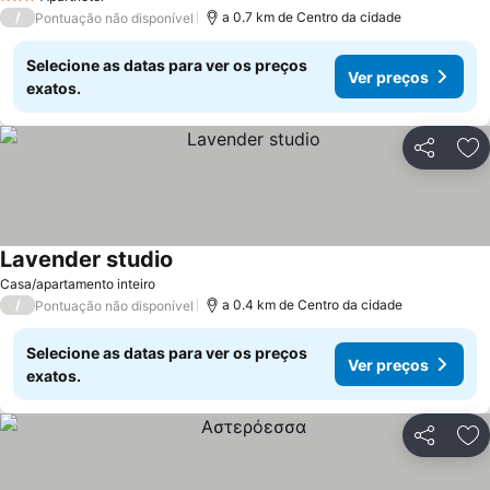
3 Estrelas
/
a 0.7 km de Centro da cidade
Pontuação não disponível
Selecione as datas para ver os preços
Ver preços
exatos.
Partilhar
Ad
Lavender studio
Casa/apartamento inteiro
/
a 0.4 km de Centro da cidade
Pontuação não disponível
Selecione as datas para ver os preços
Ver preços
exatos.
Partilhar
Ad