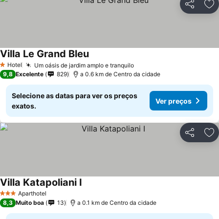
Partilhar
Ad
Villa Le Grand Bleu
Hotel
Um oásis de jardim amplo e tranquilo
1 Estrelas
9,8
Excelente
829
a 0.6 km de Centro da cidade
Selecione as datas para ver os preços
Ver preços
exatos.
Partilhar
Ad
Villa Katapoliani I
Aparthotel
3 Estrelas
8,3
Muito boa
13
a 0.1 km de Centro da cidade