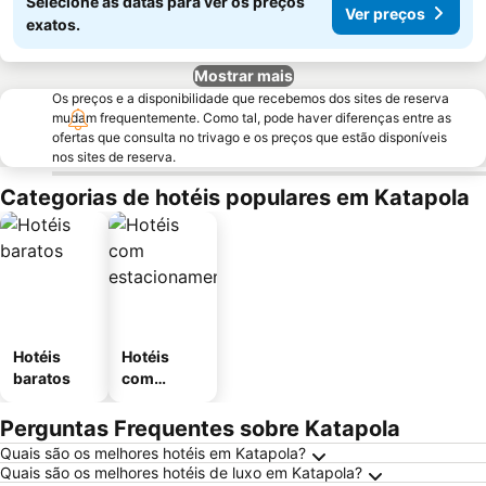
Selecione as datas para ver os preços
Ver preços
exatos.
Mostrar mais
Os preços e a disponibilidade que recebemos dos sites de reserva
mudam frequentemente. Como tal, pode haver diferenças entre as
ofertas que consulta no trivago e os preços que estão disponíveis
nos sites de reserva.
Categorias de hotéis populares em Katapola
Hotéis
Hotéis
baratos
com
estaciona
mento
Perguntas Frequentes sobre Katapola
Quais são os melhores hotéis em Katapola?
Quais são os melhores hotéis de luxo em Katapola?