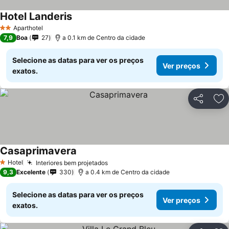
Hotel Landeris
Aparthotel
2 Estrelas
7,9
Boa
27
a 0.1 km de Centro da cidade
Selecione as datas para ver os preços
Ver preços
exatos.
Partilhar
Ad
Casaprimavera
Hotel
Interiores bem projetados
1 Estrelas
9,3
Excelente
330
a 0.4 km de Centro da cidade
Selecione as datas para ver os preços
Ver preços
exatos.