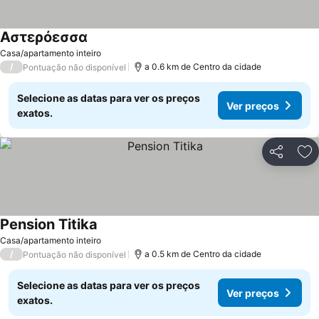
Αστερόεσσα
Casa/apartamento inteiro
/
a 0.6 km de Centro da cidade
Pontuação não disponível
Selecione as datas para ver os preços
Ver preços
exatos.
Partilhar
Ad
Pension Titika
Casa/apartamento inteiro
/
a 0.5 km de Centro da cidade
Pontuação não disponível
Selecione as datas para ver os preços
Ver preços
exatos.