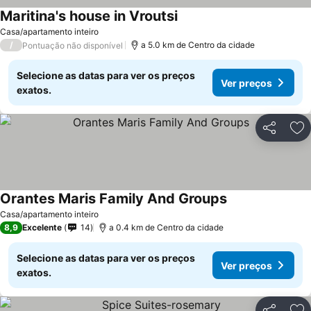
Maritina's house in Vroutsi
Casa/apartamento inteiro
/
a 5.0 km de Centro da cidade
Pontuação não disponível
Selecione as datas para ver os preços
Ver preços
exatos.
Partilhar
Ad
Orantes Maris Family And Groups
Casa/apartamento inteiro
8,9
Excelente
14
a 0.4 km de Centro da cidade
Selecione as datas para ver os preços
Ver preços
exatos.