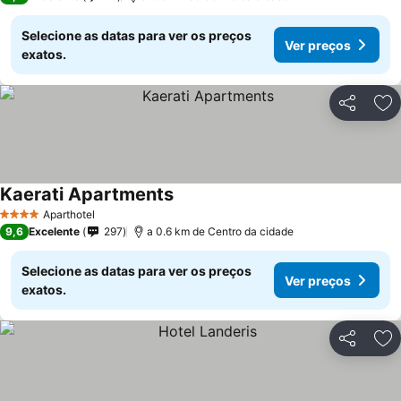
Selecione as datas para ver os preços
Ver preços
exatos.
Partilhar
Ad
Kaerati Apartments
Aparthotel
4 Estrelas
9,6
Excelente
297
a 0.6 km de Centro da cidade
Selecione as datas para ver os preços
Ver preços
exatos.
Partilhar
Ad