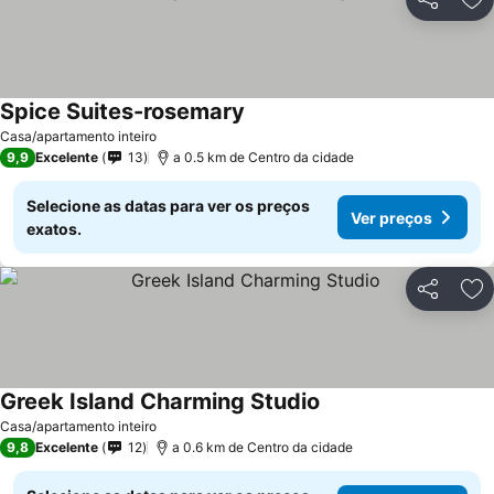
Partilhar
Ad
Spice Suites-rosemary
Casa/apartamento inteiro
9,9
Excelente
13
a 0.5 km de Centro da cidade
Selecione as datas para ver os preços
Ver preços
exatos.
Partilhar
Ad
Greek Island Charming Studio
Casa/apartamento inteiro
9,8
Excelente
12
a 0.6 km de Centro da cidade