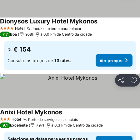
Dionysos Luxury Hotel Mykonos
Hotel
Jacuzzi externo para relaxar
4 Estrelas
7,7
Boa
958
a 0.0 km de Centro da cidade
€ 154
De
Consulte os preços de
13 sites
Ver preços
Partilhar
Ad
Anixi Hotel Mykonos
Hotel
Perto de serviços essenciais
3 Estrelas
9,1
Excelente
797
a 0.3 km de Centro da cidade
Selecione as datas para ver os preços