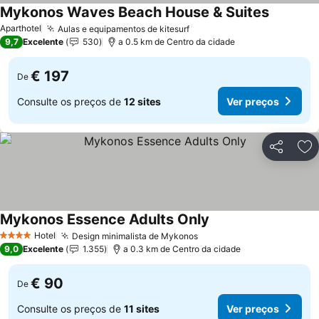
Mykonos Waves Beach House & Suites
Aparthotel
Aulas e equipamentos de kitesurf
9,7
Excelente
530
a 0.5 km de Centro da cidade
€ 197
De
Consulte os preços de
12 sites
Ver preços
Partilhar
Ad
Mykonos Essence Adults Only
Hotel
Design minimalista de Mykonos
4 Estrelas
9,0
Excelente
1.355
a 0.3 km de Centro da cidade
€ 90
De
Consulte os preços de
11 sites
Ver preços