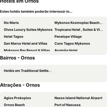
Hotéis em Ornos
Estes hotéis também poderão interessá-lo...
Ilio Maris
Mykonos Kosmoplaz Beach Resort Hotel
Olvos Luxury Suites Mykonos
Tropicana Hotel , Suites & Villas Mykonos
Hotel Tagoo
Penelope Village
San Marco Hotel and Villas
Cavo Tagoo Mykonos
Mykonos Bay Resort & Villas
Anatolia Hotel
Bairros - Ornos
Matogianni Hotel
Eternal Suites
Archipelagos Hotel
My Mykonos Hotel
Hotéis em Traditional Settlement of Mykonos
Lithos by Spyros & Flora
Aeolos Resort
Cape Mykonos
Paradise Beach Resort
Atrações - Ornos
Kouros Hotel & Suites
Yiannaki Hotel
Pietra e Mare - Mykonos Moments by Mr and Mrs White
Palladium Hotel
Agios Prokopios
Naxos Island National Airport
Greco Philia Hotel Boutique
Absolute Mykonos Suites & More
Ornos Beach
Port of Naoussa
Petasos Chic Hotel
Peristeronas Village