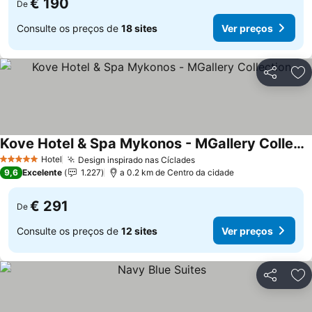
€ 190
De
Consulte os preços de
18 sites
Ver preços
Partilhar
Ad
Kove Hotel & Spa Mykonos - MGallery Collection
Hotel
Design inspirado nas Cíclades
5 Estrelas
9,6
Excelente
1.227
a 0.2 km de Centro da cidade
€ 291
De
Consulte os preços de
12 sites
Ver preços
Partilhar
Ad