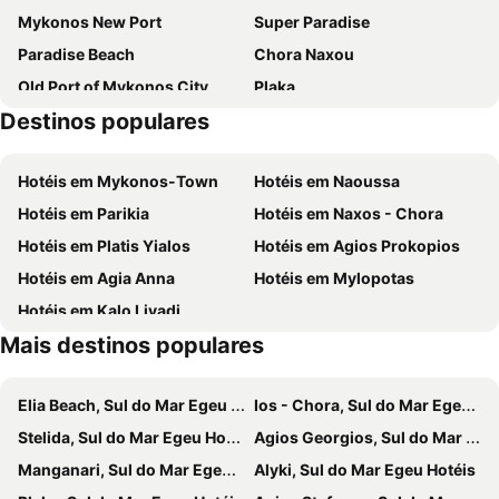
Mykonos New Port
Super Paradise
Alexandros Mykonos Hotel
Grace Mykonos
Paradise Beach
Chora Naxou
Aeonic Suites and Spa
Giannoulaki Hotel
Old Port of Mykonos City
Plaka
Semeli Hotel Mykonos
Myconian Panoptis Escape - Small Luxury Hotels of the World
Destinos populares
Glyfada
Kalo Livadi
Anna-Maria Mykonos Hotel
Petinos Beach
Psarou Beach
Mykonos Island National Airport
Mykonos Princess Hotel
Ftelia Bay Boutique Hotel
Hotéis em Mykonos-Town
Hotéis em Naoussa
Paranga Beach
Syros Port
Harmony Boutique Hotel
Mykonos View Hotel
Hotéis em Parikia
Hotéis em Naxos - Chora
Punda Beach Club
Traditional Settlement of Mykonos
Paradision Hotel
Cyclades Blue
Hotéis em Platis Yialos
Hotéis em Agios Prokopios
Elia
Agia Thalassa
Ubud Mykonos
Despotiko Hotel
Hotéis em Agia Anna
Hotéis em Mylopotas
Korfos
Dimotiko Stadio Mykonou
Asty Mykonos Hotel & Spa - World of One Hotel Group
Vencia Boutique Hotel
Hotéis em Kalo Livadi
Agios Ioannis Beach
Kapari
Mykonos Essence Adults Only
Pelican Bay Hotel
Mais destinos populares
Marco Polo
Platy Yialos Beach
Fresh Boutique Hotel
Rocabella Mykonos Hotel
Petrino
Fokos
Albatros Club Mykonos
Anixi Hotel Mykonos
Elia Beach, Sul do Mar Egeu Hotéis
Ios - Chora, Sul do Mar Egeu Hotéis
Antiparos Cave
Castle Hill
Dionysos Luxury Hotel Mykonos
Mykonos Ammos Hotel
Stelida, Sul do Mar Egeu Hotéis
Agios Georgios, Sul do Mar Egeu Hotéis
Megas Gialos
KTEL Mykonou
Ivi Mykonean Suites Mimoza Ornos Beach
Elena Studios & Suites
Manganari, Sul do Mar Egeu Hotéis
Alyki, Sul do Mar Egeu Hotéis
Foinikas
Amperian Mykonos Suites & Villas
Filoxenia Apartments