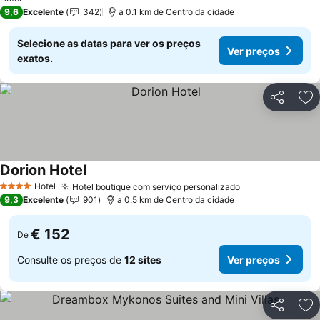
9,6
Excelente
342
a 0.1 km de Centro da cidade
Selecione as datas para ver os preços
Ver preços
exatos.
Partilhar
Ad
Dorion Hotel
Hotel
Hotel boutique com serviço personalizado
4 Estrelas
9,3
Excelente
901
a 0.5 km de Centro da cidade
€ 152
De
Consulte os preços de
12 sites
Ver preços
Partilhar
Ad