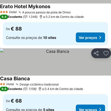
Erato Hotel Mykonos
Hotel
A poucos passos da praia de Ornos
3 Estrelas
9,4
Excelente
1.346
a 0.2 km de Centro da cidade
€ 88
De
Consulte os preços de
10 sites
Ver preços
Partilhar
Ad
Casa Bianca
Hotel
Design ciclâmico tradicional
2 Estrelas
9,6
Excelente
1.158
a 0.4 km de Centro da cidade
€ 68
De
Consulte os preços de
5 sites
Ver preços