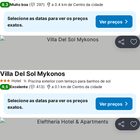
3 Estrelas
8,3
Muito boa
297
a 0.4 km de Centro da cidade
Selecione as datas para ver os preços
Ver preços
exatos.
Partilhar
Ad
Villa Del Sol Mykonos
Hotel
Piscina exterior com terraço para banhos de sol
3 Estrelas
9,5
Excelente
413
a 0.1 km de Centro da cidade
Selecione as datas para ver os preços
Ver preços
exatos.
Partilhar
Ad