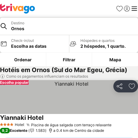
Favoritos
Iniciar
Me
Destino
Ornos
Check-in/out
Hóspedes e quartos
Escolha as datas
2 hóspedes, 1 quarto.
Ordenar
Filtrar
Mapa
Hotéis em Ornos (Sul do Mar Egeu, Grécia)
Como os pagamentos influenciam os resultados
Escolha popular
Partilhar
Ad
Yiannaki Hotel
Hotel
Piscina de água salgada com terraço relaxante
4 Estrelas
9,2
Excelente
1.583
a 0.4 km de Centro da cidade