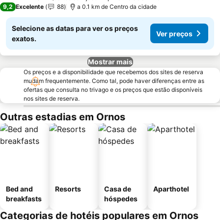
4 Estrelas
9,2
Excelente
88
a 0.1 km de Centro da cidade
Selecione as datas para ver os preços
Ver preços
exatos.
Mostrar mais
Os preços e a disponibilidade que recebemos dos sites de reserva
mudam frequentemente. Como tal, pode haver diferenças entre as
ofertas que consulta no trivago e os preços que estão disponíveis
nos sites de reserva.
Outras estadias em Ornos
Bed and
Resorts
Casa de
Aparthotel
breakfasts
hóspedes
Categorias de hotéis populares em Ornos