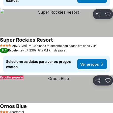
exatos.
Partilhar
Ad
Super Rockies Resort
Aparthotel
Cozinhas totalmente equipadas em cada villa
4 Estrelas
8,7
Excelente
239
a 0.1 km da praia
Selecione as datas para ver os preços
Ver preços
exatos.
Escolha popular
Partilhar
Ad
Ornos Blue
Aparthotel