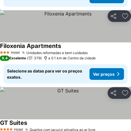
Partilhar
Ad
Filoxenia Apartments
Hotel
Unidades reformadas e bem cuidadas
3 Estrelas
9,4
Excelente
379
a 0.1 km de Centro da cidade
Selecione as datas para ver os preços
Ver preços
exatos.
Partilhar
Ad
GT Suites
Hotel
Quartos com jacuzzi privativa ao ar livre