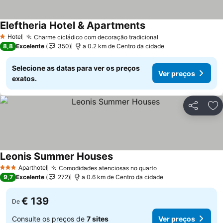
Eleftheria Hotel & Apartments
Hotel
Charme cicládico com decoração tradicional
1 Estrelas
8,8
Excelente
350
a 0.2 km de Centro da cidade
Selecione as datas para ver os preços
Ver preços
exatos.
Partilhar
Ad
Leonis Summer Houses
Aparthotel
Comodidades atenciosas no quarto
3 Estrelas
9,7
Excelente
272
a 0.6 km de Centro da cidade
€ 139
De
Consulte os preços de
7 sites
Ver preços