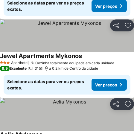
Selecione as datas para ver os preços
Ver preços
exatos.
Partilhar
Ad
Jewel Apartments Mykonos
Aparthotel
Cozinha totalmente equipada em cada unidade
3 Estrelas
8,9
Excelente
315
a 0.2 km de Centro da cidade
Selecione as datas para ver os preços
Ver preços
exatos.
Partilhar
Ad