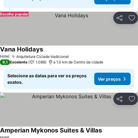
Escolha popular
Partilhar
Ad
Vana Holidays
Hotel
Arquitetura Cíclade tradicional
9,1
Excelente
1.088
a 1.0 km de Centro da cidade
Selecione as datas para ver os preços
Ver preços
exatos.
Partilhar
Ad
Amperian Mykonos Suites & Villas
Hotel