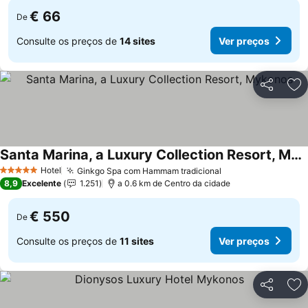
€ 66
De
Consulte os preços de
14 sites
Ver preços
Partilhar
Ad
Santa Marina, a Luxury Collection Resort, Mykonos
Hotel
Ginkgo Spa com Hammam tradicional
5 Estrelas
8,9
Excelente
1.251
a 0.6 km de Centro da cidade
€ 550
De
Consulte os preços de
11 sites
Ver preços
Partilhar
Ad