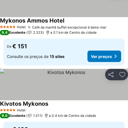
Mykonos Ammos Hotel
Hotel
Café da manhã buffet excepcional à beira-mar
5 Estrelas
9,4
Excelente
2.323
a 0.1 km de Centro da cidade
€ 151
De
Consulte os preços de
15 sites
Ver preços
Partilhar
Ad
Kivotos Mykonos
Hotel
5 Estrelas
9,0
Excelente
1.311
a 0.4 km de Centro da cidade