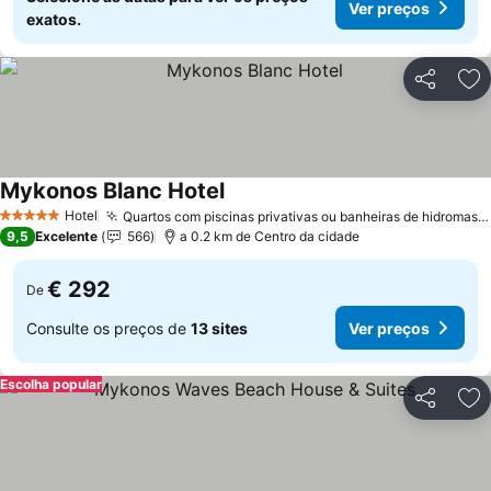
Ver preços
exatos.
Partilhar
Ad
Mykonos Blanc Hotel
Hotel
Quartos com piscinas privativas ou banheiras de hidromassagem
5 Estrelas
9,5
Excelente
566
a 0.2 km de Centro da cidade
€ 292
De
Consulte os preços de
13 sites
Ver preços
Escolha popular
Partilhar
Ad