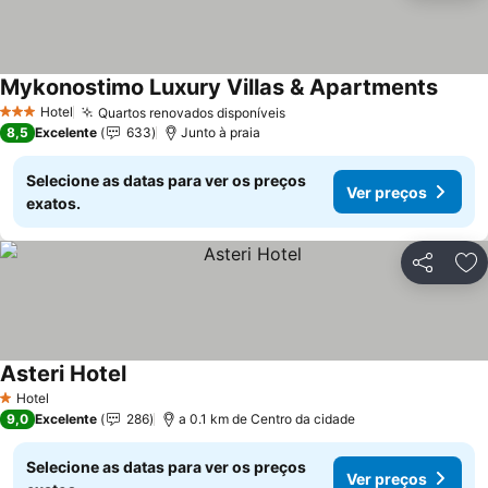
Mykonostimo Luxury Villas & Apartments
Hotel
Quartos renovados disponíveis
3 Estrelas
8,5
Excelente
633
Junto à praia
Selecione as datas para ver os preços
Ver preços
exatos.
Partilhar
Ad
Asteri Hotel
Hotel
1 Estrelas
9,0
Excelente
286
a 0.1 km de Centro da cidade
Selecione as datas para ver os preços
Ver preços