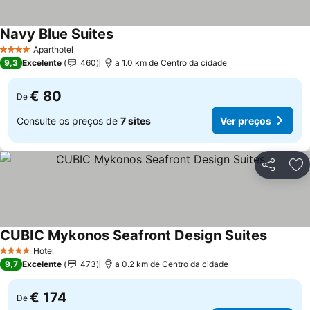
Navy Blue Suites
Aparthotel
4 Estrelas
9,3
Excelente
460
a 1.0 km de Centro da cidade
€ 80
De
Consulte os preços de
7 sites
Ver preços
Partilhar
Ad
CUBIC Mykonos Seafront Design Suites
Hotel
4 Estrelas
9,7
Excelente
473
a 0.2 km de Centro da cidade
€ 174
De