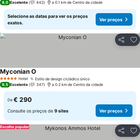
9,0
Excelente
442
a 0.1 km de Centro da cidade
Selecione as datas para ver os preços
Ver preços
exatos.
Partilhar
Ad
Myconian O
Hotel
Estilo de design cicládico único
5 Estrelas
9,5
Excelente
347
a 0.2 km de Centro da cidade
€ 290
De
Consulte os preços de
9 sites
Ver preços
Escolha popular
Partilhar
Ad