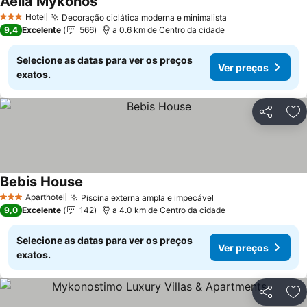
Aelia Mykonos
Hotel
Decoração ciclática moderna e minimalista
3 Estrelas
9,4
Excelente
566
a 0.6 km de Centro da cidade
Selecione as datas para ver os preços
Ver preços
exatos.
Partilhar
Ad
Bebis House
Aparthotel
Piscina externa ampla e impecável
3 Estrelas
9,0
Excelente
142
a 4.0 km de Centro da cidade
Selecione as datas para ver os preços
Ver preços
exatos.
Partilhar
Ad