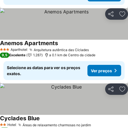
Partilhar
Ad
Anemos Apartments
Aparthotel
Arquitetura autêntica das Cíclades
3 Estrelas
9,5
Excelente
1.287
a 0.1 km de Centro da cidade
Selecione as datas para ver os preços
Ver preços
exatos.
Partilhar
Ad
Cyclades Blue
Hotel
Áreas de relaxamento charmosas no jardim
2 Estrelas