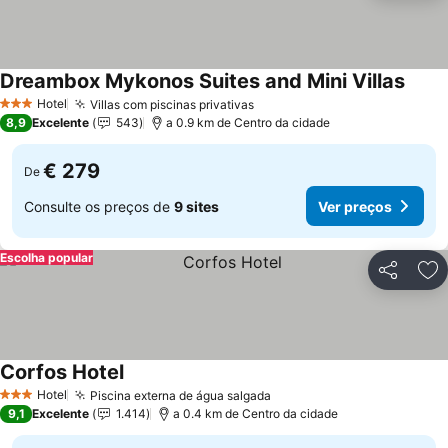
Dreambox Mykonos Suites and Mini Villas
Hotel
Villas com piscinas privativas
3 Estrelas
8,9
Excelente
543
a 0.9 km de Centro da cidade
€ 279
De
Consulte os preços de
9 sites
Ver preços
Escolha popular
Partilhar
Ad
Corfos Hotel
Hotel
Piscina externa de água salgada
3 Estrelas
9,1
Excelente
1.414
a 0.4 km de Centro da cidade