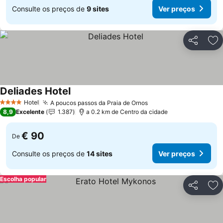
Consulte os preços de
9 sites
Ver preços
Partilhar
Ad
Deliades Hotel
Hotel
A poucos passos da Praia de Ornos
4 Estrelas
8,9
Excelente
1.387
a 0.2 km de Centro da cidade
€ 90
De
Consulte os preços de
14 sites
Ver preços
Escolha popular
Partilhar
Ad