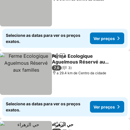
Selecione as datas para ver os preços
Ver preços
exatos.
Ferme Ecologique
Partilhar
Adicionar aos favoritos
Aguelmous Réservé aux
familles
7,0
3
a 29.4 km de Centro da cidade
Selecione as datas para ver os preços
Ver preços
exatos.
حي الزهراء
Partilhar
Adicionar aos favoritos