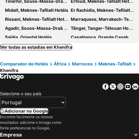
Tinerhir, Souss-Massa-Draâ Hotéis
Erfoud, Meknes-Tafilalt Hotéis
Midelt, Meknes-Tafilalt Hotéis
Er Rachidia, Meknes-Tafilalt Hotéis
Rissani, Meknes-Tafilalt Hotéis
Marraquexe, Marrakech-Tensifit-El Hamra Hotéis
Agadir, Souss-Massa-Draâ Hotéis
Tânger, Tanger-Tétouan Hotéis
Saïdia, Oriental Hotéis
Casablanca, Grande Casabranca Hotéis
Rabat, Rabat-Salé-ZEMMOUR-Zaër Hotéis
Fès, Fès-Boulemane Hotéis
Ver todas as estadias em Khenifra
Taghazout, Souss-Massa-Draâ Hotéis
Essaouira, Marrakech-Tensifit-El Hamra Hotéis
Comparador de Hotéis
África
Marrocos
Meknes-Tafilalt
Khenifra
Facebook
Twitter
Insta
Yo
Selecione o seu país
Adicionar no Google
Encontre facilmente os nossos
resultados: adicione o trivago como
fonte preferencial no Google.
Empresa