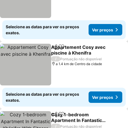
Selecione as datas para ver os preços
Ver preços
exatos.
Appartement Cosy avec
Partilhar
Adicionar aos favoritos
piscine à Khenifra
/
Pontuação não disponível
a 1.4 km de Centro da cidade
Selecione as datas para ver os preços
Ver preços
exatos.
Cozy 1-bedroom
Partilhar
Adicionar aos favoritos
Apartment In Fantastic
Khénifra With Fitness
/
Pontuação não disponível