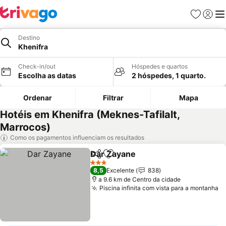
Favoritos
Iniciar
Me
Destino
Khenifra
Check-in/out
Hóspedes e quartos
Escolha as datas
2 hóspedes, 1 quarto.
Ordenar
Filtrar
Mapa
Hotéis em Khenifra (Meknes-Tafilalt,
Marrocos)
Como os pagamentos influenciam os resultados
Dar Zayane
Partilhar
Adicionar aos favoritos
3 Estrelas
8,5
Excelente
838
a 9.6 km de Centro da cidade
Piscina infinita com vista para a montanha