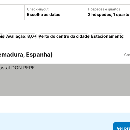
Check-in/out
Hóspedes e quartos
Escolha as datas
2 hóspedes, 1 quarto
éis
Avaliação: 8,0+
Perto do centro da cidade
Estacionamento
remadura, Espanha)
Com
Ver pr