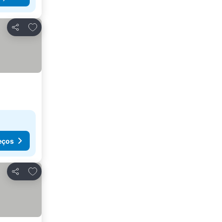
Adicionar aos favoritos
Partilhar
eços
Adicionar aos favoritos
Partilhar