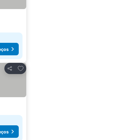
eços
Adicionar aos favoritos
Partilhar
eços