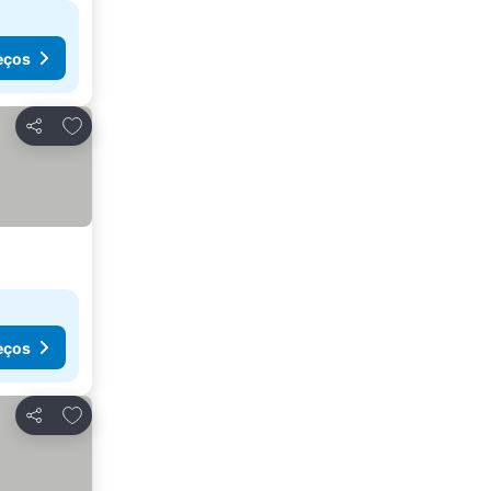
eços
Adicionar aos favoritos
Partilhar
eços
Adicionar aos favoritos
Partilhar