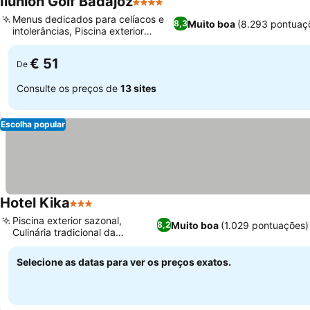
Ilunion Golf Badajoz
4 Estrelas
Menus dedicados para celíacos e
Muito boa
(8.293 pontuaç
8,3
intolerâncias, Piscina exterior
sazonal
€ 51
De
Consulte os preços de
13 sites
Escolha popular
Hotel Kika
3 Estrelas
Piscina exterior sazonal,
Muito boa
(1.029 pontuações)
8,2
Culinária tradicional da
Extremadura
Selecione as datas para ver os preços exatos.