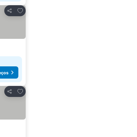
Adicionar aos favoritos
Partilhar
eços
Adicionar aos favoritos
Partilhar