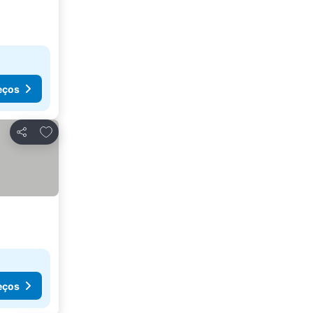
eços
Adicionar aos favoritos
Partilhar
eços