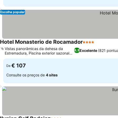
Escolha popular
Hotel Monasterio de Rocamador
4 Estrelas
Vistas panorâmicas da dehesa da
Excelente
(821 pontu
8,9
Estremadura, Piscina exterior sazonal
com vistas
€ 107
De
Consulte os preços de
4 sites