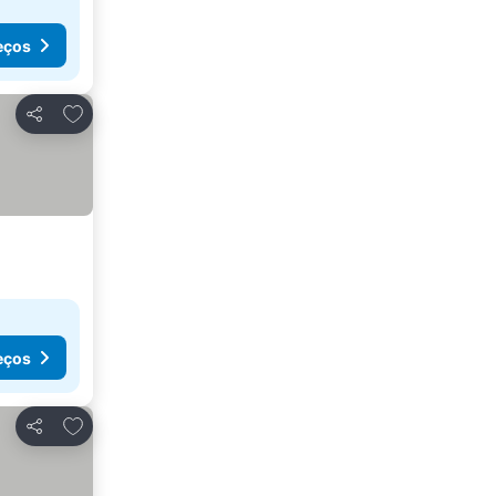
eços
Adicionar aos favoritos
Partilhar
eços
Adicionar aos favoritos
Partilhar