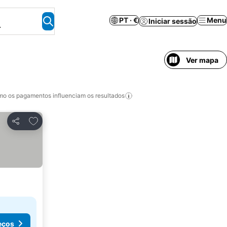
PT · €
Menu
Iniciar sessão
.
Ver mapa
o os pagamentos influenciam os resultados
Adicionar aos favoritos
Partilhar
eços