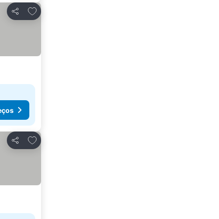
Adicionar aos favoritos
Partilhar
eços
Adicionar aos favoritos
Partilhar