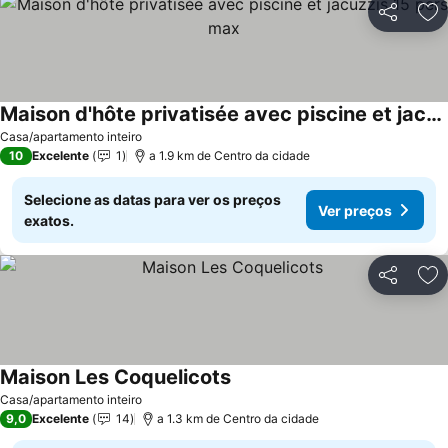
Partilhar
Ad
Maison d'hôte privatisée avec piscine et jacuzzis 15 pers max
Casa/apartamento inteiro
10
Excelente
1
a 1.9 km de Centro da cidade
Selecione as datas para ver os preços
Ver preços
exatos.
Partilhar
Ad
Maison Les Coquelicots
Casa/apartamento inteiro
9,0
Excelente
14
a 1.3 km de Centro da cidade