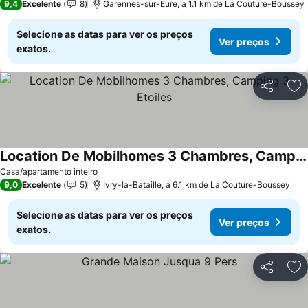
9,4
Excelente
8
Garennes-sur-Eure, a 1.1 km de La Couture-Boussey
Selecione as datas para ver os preços
Ver preços
exatos.
Partilhar
Ad
Location De Mobilhomes 3 Chambres, Camping 3 Etoiles
Casa/apartamento inteiro
9,0
Excelente
5
Ivry-la-Bataille, a 6.1 km de La Couture-Boussey
Selecione as datas para ver os preços
Ver preços
exatos.
Partilhar
Ad