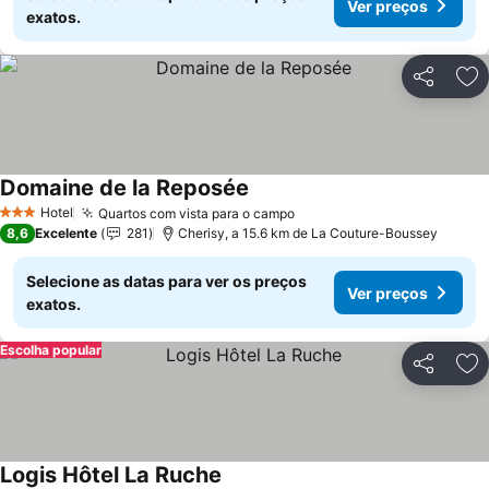
Ver preços
exatos.
Partilhar
Ad
Domaine de la Reposée
Hotel
Quartos com vista para o campo
3 Estrelas
8,6
Excelente
281
Cherisy, a 15.6 km de La Couture-Boussey
Selecione as datas para ver os preços
Ver preços
exatos.
Escolha popular
Partilhar
Ad
Logis Hôtel La Ruche