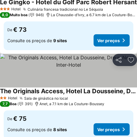
Le Gingko - Hotel du Golf Parc Robert Hersant
Hotel
Culinária francesa tradicional no Le Séquoia
3 Estrelas
8,0
Muito boa
946
La Chaussée-d'Ivry, a 6.7 km de La Couture-Boussey
€ 73
De
Consulte os preços de
9 sites
Ver preços
Partilhar
Ad
The Originals Access, Hotel La Dousseine, Dreux Nord Inter-Hotel
Hotel
Sala de ginástica no local
2 Estrelas
7,7
Boa
391
Anet, a 7.1 km de La Couture-Boussey
€ 75
De
Consulte os preços de
8 sites
Ver preços