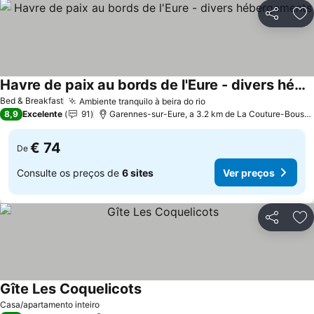
Partilhar
Ad
Havre de paix au bords de l'Eure - divers hébergements
Bed & Breakfast
Ambiente tranquilo à beira do rio
8,9
Excelente
91
Garennes-sur-Eure, a 3.2 km de La Couture-Boussey
€ 74
De
Consulte os preços de
6 sites
Ver preços
Partilhar
Ad
Gîte Les Coquelicots
Casa/apartamento inteiro