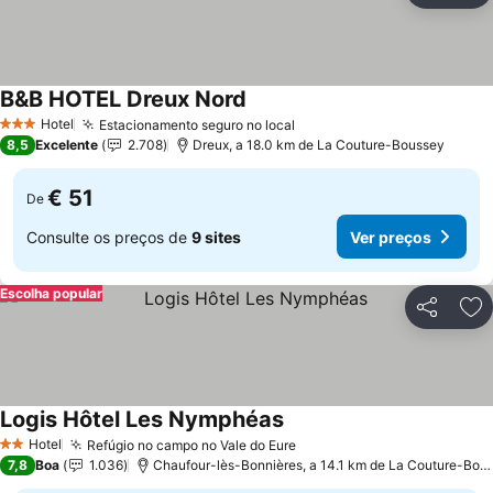
B&B HOTEL Dreux Nord
Hotel
Estacionamento seguro no local
3 Estrelas
8,5
Excelente
2.708
Dreux, a 18.0 km de La Couture-Boussey
€ 51
De
Consulte os preços de
9 sites
Ver preços
Escolha popular
Partilhar
Ad
Logis Hôtel Les Nymphéas
Hotel
Refúgio no campo no Vale do Eure
2 Estrelas
7,8
Boa
1.036
Chaufour-lès-Bonnières, a 14.1 km de La Couture-Boussey