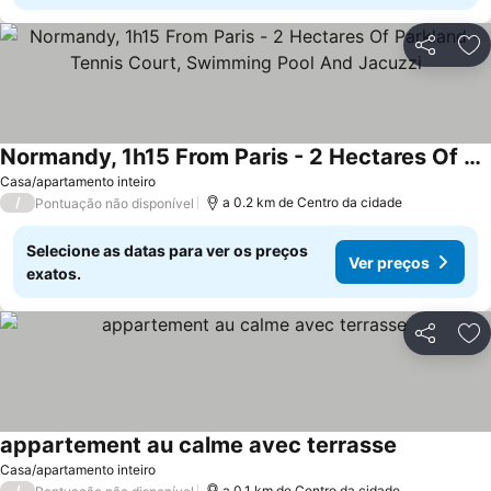
Partilhar
Ad
Normandy, 1h15 From Paris - 2 Hectares Of Parkland - Tennis Court, Swimming Pool And Jacuzzi
Casa/apartamento inteiro
/
a 0.2 km de Centro da cidade
Pontuação não disponível
Selecione as datas para ver os preços
Ver preços
exatos.
Partilhar
Ad
appartement au calme avec terrasse
Casa/apartamento inteiro
/
a 0.1 km de Centro da cidade