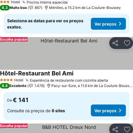
Hotel
Piscina interna aquecida
3 Estrelas
8,3
Muito boa
867
Ménilles, a 15.2 km de La Couture-Boussey
Selecione as datas para ver os preços
Ver preços
exatos.
Escolha popular
Partilhar
Ad
Hôtel-Restaurant Bel Ami
Hotel
Experiência de restaurante com cozinha aberta
4 Estrelas
8,8
Excelente
1.476
Pacy-sur-Eure, a 11.6 km de La Couture-Boussey
€ 141
De
Consulte os preços de
6 sites
Ver preços
Escolha popular
Partilhar
Ad