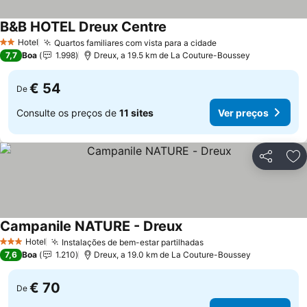
B&B HOTEL Dreux Centre
Hotel
Quartos familiares com vista para a cidade
2 Estrelas
7,7
Boa
1.998
Dreux, a 19.5 km de La Couture-Boussey
€ 54
De
Consulte os preços de
11 sites
Ver preços
Partilhar
Ad
Campanile NATURE - Dreux
Hotel
Instalações de bem-estar partilhadas
3 Estrelas
7,6
Boa
1.210
Dreux, a 19.0 km de La Couture-Boussey
€ 70
De