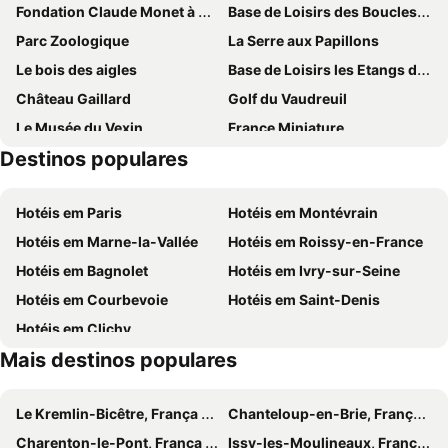
Fondation Claude Monet à Giverny
Base de Loisirs des Boucles de Seine
Parc Zoologique
La Serre aux Papillons
Le bois des aigles
Base de Loisirs les Etangs de Hollande
Château Gaillard
Golf du Vaudreuil
Le Musée du Vexin
France Miniature
Destinos populares
de Bonnemare
La Bergerie Nationale
Barrage de Poses-Amfreville
Hotéis em Paris
Hotéis em Montévrain
Hotéis em Marne-la-Vallée
Hotéis em Roissy-en-France
Hotéis em Bagnolet
Hotéis em Ivry-sur-Seine
Hotéis em Courbevoie
Hotéis em Saint-Denis
Hotéis em Clichy
Mais destinos populares
Le Kremlin-Bicêtre, França Hotéis
Chanteloup-en-Brie, França Hotéis
Charenton-le-Pont, França Hotéis
Issy-les-Moulineaux, França Hotéis