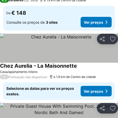
9,2
Excelente
305
a 1.9 km de Centro da cidade
€ 148
De
Consulte os preços de
3 sites
Ver preços
Partilhar
Ad
Chez Aurelia - La Maisonnette
Casa/apartamento inteiro
/
a 1.9 km de Centro da cidade
Pontuação não disponível
Selecione as datas para ver os preços
Ver preços
exatos.
Partilhar
Ad