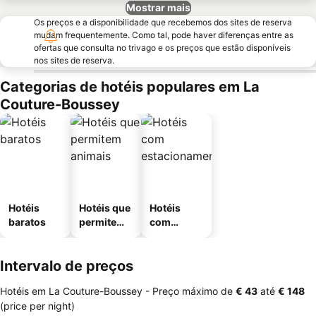
Mostrar mais
Os preços e a disponibilidade que recebemos dos sites de reserva
mudam frequentemente. Como tal, pode haver diferenças entre as
ofertas que consulta no trivago e os preços que estão disponíveis
nos sites de reserva.
Categorias de hotéis populares em La
Couture-Boussey
Hotéis
Hotéis que
Hotéis
baratos
permitem
com
animais
estaciona
mento
Intervalo de preços
Hotéis em La Couture-Boussey -
Preço máximo
de
‎€ 43
até
‎€ 148
(price per night)