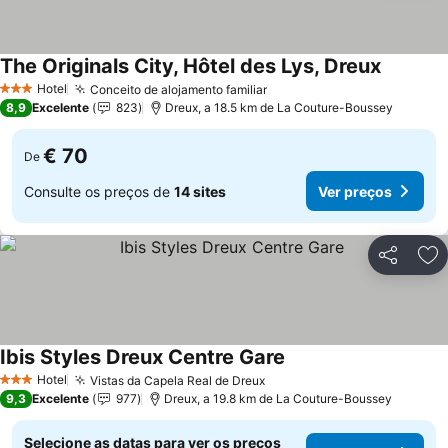
The Originals City, Hôtel des Lys, Dreux
Hotel
Conceito de alojamento familiar
3 Estrelas
8,9
Excelente
823
Dreux, a 18.5 km de La Couture-Boussey
€ 70
De
Consulte os preços de
14 sites
Ver preços
Partilhar
Ad
Ibis Styles Dreux Centre Gare
Hotel
Vistas da Capela Real de Dreux
3 Estrelas
9,3
Excelente
977
Dreux, a 19.8 km de La Couture-Boussey
Selecione as datas para ver os preços