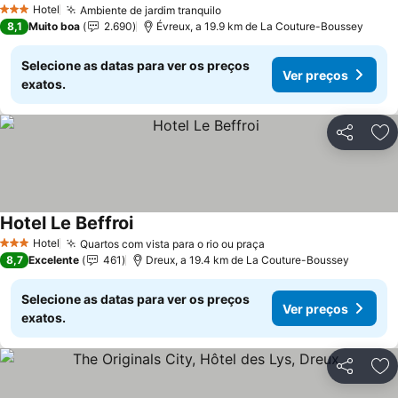
Hotel
Ambiente de jardim tranquilo
3 Estrelas
8,1
Muito boa
2.690
Évreux, a 19.9 km de La Couture-Boussey
Selecione as datas para ver os preços
Ver preços
exatos.
Partilhar
Ad
Hotel Le Beffroi
Hotel
Quartos com vista para o rio ou praça
3 Estrelas
8,7
Excelente
461
Dreux, a 19.4 km de La Couture-Boussey
Selecione as datas para ver os preços
Ver preços
exatos.
Partilhar
Ad