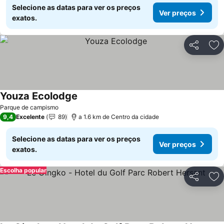
Selecione as datas para ver os preços
Ver preços
exatos.
Partilhar
Ad
Youza Ecolodge
Parque de campismo
9,4
Excelente
89
a 1.6 km de Centro da cidade
Selecione as datas para ver os preços
Ver preços
exatos.
Escolha popular
Partilhar
Ad