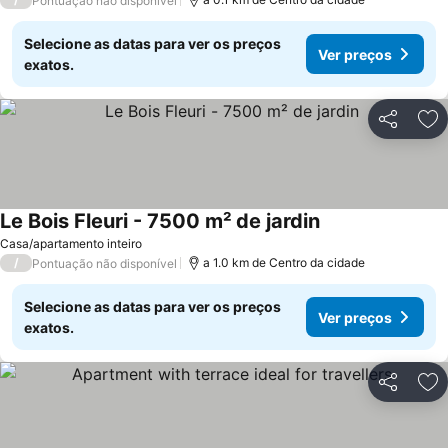
Pontuação não disponível
Selecione as datas para ver os preços
Ver preços
exatos.
Partilhar
Ad
Le Bois Fleuri - 7500 m² de jardin
Casa/apartamento inteiro
/
a 1.0 km de Centro da cidade
Pontuação não disponível
Selecione as datas para ver os preços
Ver preços
exatos.
Partilhar
Ad