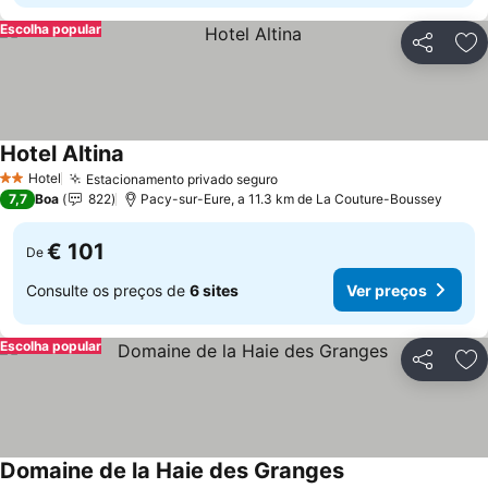
Escolha popular
Partilhar
Ad
Hotel Altina
Hotel
Estacionamento privado seguro
2 Estrelas
7,7
Boa
822
Pacy-sur-Eure, a 11.3 km de La Couture-Boussey
€ 101
De
Consulte os preços de
6 sites
Ver preços
Escolha popular
Partilhar
Ad
Domaine de la Haie des Granges