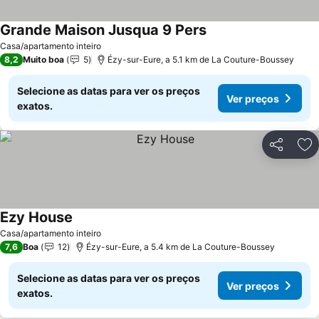
Grande Maison Jusqua 9 Pers
Casa/apartamento inteiro
8,2
Muito boa
5
Ézy-sur-Eure, a 5.1 km de La Couture-Boussey
Selecione as datas para ver os preços
Ver preços
exatos.
Partilhar
Ad
Ezy House
Casa/apartamento inteiro
7,6
Boa
12
Ézy-sur-Eure, a 5.4 km de La Couture-Boussey
Selecione as datas para ver os preços
Ver preços
exatos.