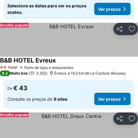
Selecione as datas para ver os preços
Ver preços
exatos.
Escolha popular
Partilhar
Ad
B&B HOTEL Evreux
Hotel
Perto de lojas e restaurantes
2 Estrelas
8,2
Muito boa
3.252
Évreux, a 19.2 km de La Couture-Boussey
€ 43
De
Consulte os preços de
9 sites
Ver preços
Escolha popular
Partilhar
Ad