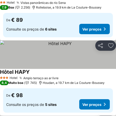
Hotel
Vistas panorâmicas do rio Sena
2 Estrelas
7,9
Boa
2.256
Rolleboise, a 19.9 km de La Couture-Boussey
€ 89
De
Consulte os preços de
6 sites
Ver preços
Partilhar
Ad
Hôtel HAPY
Hotel
Amplo terraço ao ar livre
3 Estrelas
8,4
Muito boa
745
Houdan, a 19.7 km de La Couture-Boussey
€ 98
De
Consulte os preços de
5 sites
Ver preços