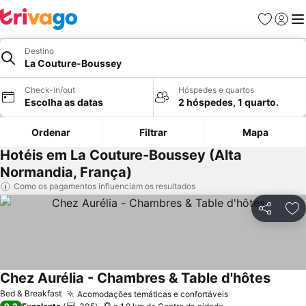
Favoritos
Iniciar
Me
Destino
La Couture-Boussey
Check-in/out
Hóspedes e quartos
Escolha as datas
2 hóspedes, 1 quarto.
Ordenar
Filtrar
Mapa
Hotéis em La Couture-Boussey (Alta
Normandia, França)
Como os pagamentos influenciam os resultados
Partilhar
Ad
Chez Aurélia - Chambres & Table d'hôtes
Bed & Breakfast
Acomodações temáticas e confortáveis