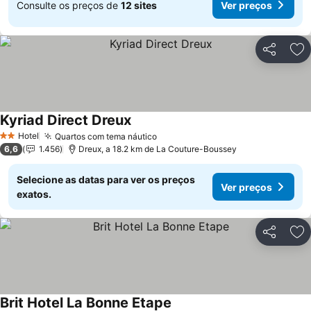
Consulte os preços de
12 sites
Ver preços
Partilhar
Ad
Kyriad Direct Dreux
Hotel
Quartos com tema náutico
2 Estrelas
6,6
1.456
Dreux, a 18.2 km de La Couture-Boussey
Selecione as datas para ver os preços
Ver preços
exatos.
Partilhar
Ad
Brit Hotel La Bonne Etape