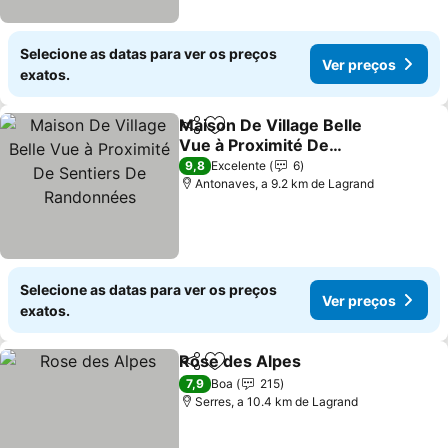
Selecione as datas para ver os preços
Ver preços
exatos.
Maison De Village Belle
Partilhar
Adicionar aos favoritos
Vue à Proximité De
Sentiers De Randonnées
Ver preços
9,8
Excelente
6
Antonaves, a 9.2 km de Lagrand
Selecione as datas para ver os preços
Ver preços
exatos.
Rose des Alpes
Partilhar
Adicionar aos favoritos
Ver preços
7,9
Boa
215
Serres, a 10.4 km de Lagrand