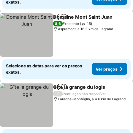
exatos.
Domaine Mont Saint Juan
Partilhar
Adicionar aos favoritos
8,6
Excelente
15
Aspremont, a 16.3 km de Lagrand
Selecione as datas para ver os preços
Ver preços
exatos.
Gîte la grange du logis
Partilhar
Adicionar aos favoritos
Ver
/
Pontuação não disponível
Laragne-Montéglin, a 4.6 km de Lagrand