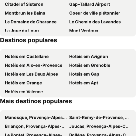
Citadel of Sisteron
Gap–Tallard Airport
Montbrun les Bains
Coeur de ville piétonnier
Le Domaine de Charance
Le Chemin des Lavandes
La Joue du Loup
Mont Ventoux
Destinos populares
Blache Provence Senteurs
La Montagne aux Marmottes
Simiane la Rotonde
Hotéis em Castellane
Hotéis em Avignon
Hotéis em Aix-en-Provence
Hotéis em Grenoble
Hotéis em Les Deux Alpes
Hotéis em Gap
Hotéis em Orange
Hotéis em Apt
Hotéis em Valence
Mais destinos populares
Manosque, Provença-Alpes-Costa Azul Hotéis
Saint-Remy-de-Provence, Provença-Alpes-Costa Azul Hotéis
Briançon, Provença-Alpes-Costa Azul Hotéis
Joucas, Provença-Alpes-Costa Azul Hotéis
Le Pontet, Provença-Alpes-Costa Azul Hotéis
Bollène, Provença-Alpes-Costa Azul Hotéis