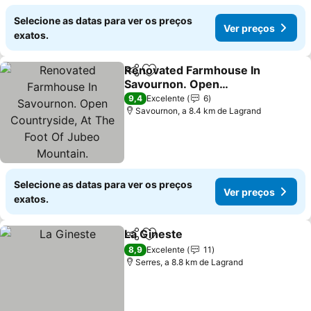
Selecione as datas para ver os preços
Ver preços
exatos.
Renovated Farmhouse In
Partilhar
Adicionar aos favoritos
Savournon. Open
Countryside, At The Foot
Ver preços
9,4
Excelente
6
Of Jubeo Mountain.
Savournon, a 8.4 km de Lagrand
Selecione as datas para ver os preços
Ver preços
exatos.
La Gineste
Partilhar
Adicionar aos favoritos
Ver preços
8,9
Excelente
11
Serres, a 8.8 km de Lagrand