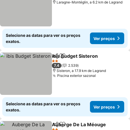
Laragne-Montéglin, a 6.2 km de Lagrand
Selecione as datas para ver os preços
Ver preços
exatos.
ibis Budget Sisteron
Partilhar
Adicionar aos favoritos
Ver p
2 Estrelas
7,4
2.539
Sisteron, a 17.9 km de Lagrand
Piscina exterior sazonal
Ver preços
Selecione as datas para ver os preços
Ver preços
exatos.
Auberge De La Méouge
Partilhar
Adicionar aos favoritos
Ve