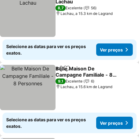
Lachau
Ver preços
8,7
Excelente
56
Lachau, a 15.3 km de Lagrand
Selecione as datas para ver os preços
Ver preços
exatos.
Belle Maison De
Partilhar
Adicionar aos favoritos
Campagne Familiale - 8
Personnes
Ver preços
9,1
Excelente
6
Lachau, a 15.6 km de Lagrand
Selecione as datas para ver os preços
Ver preços
exatos.