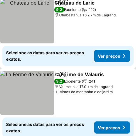
Chateau de Laric
Partilhar
Adicionar aos favoritos
Ver preço
9,2
Excelente
112
Chabestan, a 16.2 km de Lagrand
Selecione as datas para ver os preços
Ver preços
exatos.
La Ferme de Valauris
Partilhar
Adicionar aos favoritos
Ver p
9,2
Excelente
241
Vaumeilh, a 17.0 km de Lagrand
Vistas da montanha e do jardim
Ver preço
Selecione as datas para ver os preços
Ver preços
exatos.