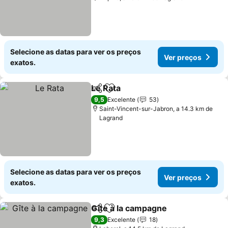
Selecione as datas para ver os preços
Ver preços
exatos.
Le Rata
Partilhar
Adicionar aos favoritos
Ver preços
9,5
Excelente
53
Saint-Vincent-sur-Jabron, a 14.3 km de
Lagrand
Selecione as datas para ver os preços
Ver preços
exatos.
Gîte à la campagne
Partilhar
Adicionar aos favoritos
Ver pr
9,3
Excelente
18