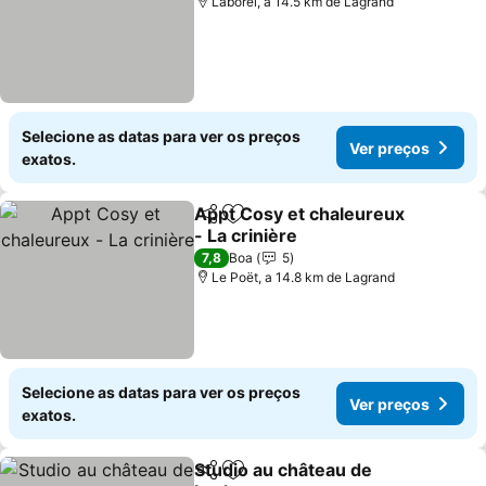
Laborel, a 14.5 km de Lagrand
Selecione as datas para ver os preços
Ver preços
exatos.
Appt Cosy et chaleureux
Partilhar
Adicionar aos favoritos
- La crinière
Ver preços
7,8
Boa
5
Le Poët, a 14.8 km de Lagrand
Selecione as datas para ver os preços
Ver preços
exatos.
Studio au château de
Partilhar
Adicionar aos favoritos