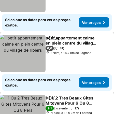
Selecione as datas para ver os preços
Ver preços
exatos.
petit appartement calme
Partilhar
Adicionar aos favoritos
en plein centre du village
de ribiers
Ver preços
6,6
81
Ribiers, a 14.7 km de Lagrand
Selecione as datas para ver os preços
Ver preços
exatos.
1 Ou 2 Tres Beaux Gites
Partilhar
Adicionar aos favoritos
Mitoyens Pour 6 Ou 8
Pers
Ver preços
9,1
Excelente
17
L'Epine, a 13.9 km de Lagrand