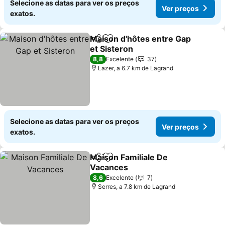
Selecione as datas para ver os preços
Ver preços
exatos.
Maison d'hôtes entre Gap
Partilhar
Adicionar aos favoritos
et Sisteron
Ver preços
8,8
Excelente
37
Lazer, a 6.7 km de Lagrand
Selecione as datas para ver os preços
Ver preços
exatos.
Maison Familiale De
Partilhar
Adicionar aos favoritos
Vacances
Ver preços
8,6
Excelente
7
Serres, a 7.8 km de Lagrand