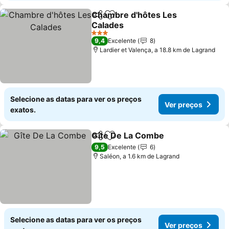
Chambre d'hôtes Les
Partilhar
Adicionar aos favoritos
Calades
Ver preços
3 Estrelas
9,4
Excelente
8
Lardier et Valença, a 18.8 km de Lagrand
Selecione as datas para ver os preços
Ver preços
exatos.
Gîte De La Combe
Partilhar
Adicionar aos favoritos
Ver pre
9,5
Excelente
6
Saléon, a 1.6 km de Lagrand
Selecione as datas para ver os preços
Ver preços