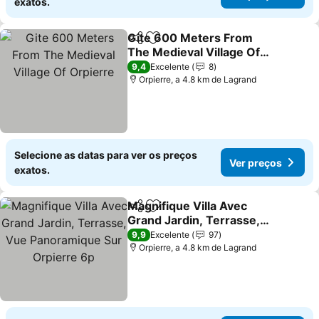
exatos.
Gite 600 Meters From
Partilhar
Adicionar aos favoritos
The Medieval Village Of
Orpierre
Ver preços
9,4
Excelente
8
Orpierre, a 4.8 km de Lagrand
Selecione as datas para ver os preços
Ver preços
exatos.
Magnifique Villa Avec
Partilhar
Adicionar aos favoritos
Grand Jardin, Terrasse,
Vue Panoramique Sur
Ver preços
9,9
Excelente
97
Orpierre 6p
Orpierre, a 4.8 km de Lagrand