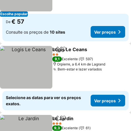
Escolha popular
€ 57
De
Consulte os preços de
10 sites
Ver preços
Logis Le Ceans
Partilhar
Adicionar aos favoritos
Ver preços
2 Estrelas
9,1
Excelente
597
Orpierre, a 6.4 km de Lagrand
Bem-estar e lazer variados
Ver preços
Selecione as datas para ver os preços
Ver preços
exatos.
Le Jardin
Partilhar
Adicionar aos favoritos
Ver preços
3 Estrelas
9,3
Excelente
61