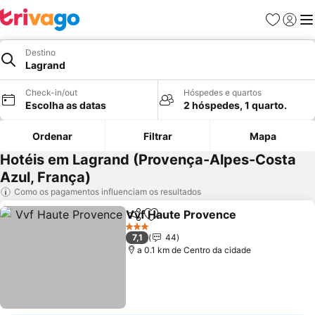
Favoritos
Iniciar
Me
Destino
Lagrand
Check-in/out
Hóspedes e quartos
Escolha as datas
2 hóspedes, 1 quarto.
Ordenar
Filtrar
Mapa
Hotéis em Lagrand (Provença-Alpes-Costa
Azul, França)
Como os pagamentos influenciam os resultados
Vvf Haute Provence
Partilhar
Adicionar aos favoritos
Ver p
3 Estrelas
7,1
44
a 0.1 km de Centro da cidade