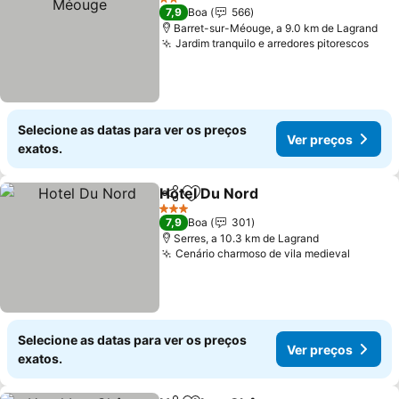
2 Estrelas
7,9
Boa
566
Barret-sur-Méouge, a 9.0 km de Lagrand
Jardim tranquilo e arredores pitorescos
Ver 
Selecione as datas para ver os preços
Ver preços
exatos.
Hotel Du Nord
Partilhar
Adicionar aos favoritos
Ver preços
3 Estrelas
7,9
Boa
301
Serres, a 10.3 km de Lagrand
Cenário charmoso de vila medieval
Ver pr
Selecione as datas para ver os preços
Ver preços
exatos.