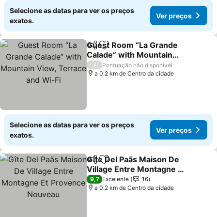
Selecione as datas para ver os preços
Ver preços
exatos.
Guest Room “La Grande
Partilhar
Adicionar aos favoritos
Calade” with Mountain
View, Terrace and Wi-Fi
Ver preços
/
Pontuação não disponível
a 0.2 km de Centro da cidade
Selecione as datas para ver os preços
Ver preços
exatos.
Gîte Del Paãs Maison De
Partilhar
Adicionar aos favoritos
Village Entre Montagne Et
Provence Nouveau
Ver preços
9,7
Excelente
16
a 0.2 km de Centro da cidade