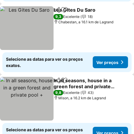
Les Gites Du Saro
Partilhar
Adicionar aos favoritos
Ver preç
9,3
Excelente
18
Chabestan, a 16.1 km de Lagrand
Selecione as datas para ver os preços
Ver preços
exatos.
In all seasons, house in a
Partilhar
Adicionar aos favoritos
green forest and private
pool +
Ver preços
9,8
Excelente
43
Mison, a 16.2 km de Lagrand
Selecione as datas para ver os preços
Ver preços