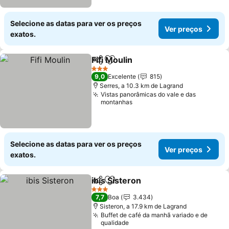
Selecione as datas para ver os preços
Ver preços
exatos.
Fifi Moulin
Partilhar
Adicionar aos favoritos
Ver preços
3 Estrelas
9,0
Excelente
815
Serres, a 10.3 km de Lagrand
Vistas panorâmicas do vale e das
montanhas
Selecione as datas para ver os preços
Ver preços
exatos.
ibis Sisteron
Partilhar
Adicionar aos favoritos
Ver preços
3 Estrelas
7,7
Boa
3.434
Sisteron, a 17.9 km de Lagrand
Buffet de café da manhã variado e de
qualidade