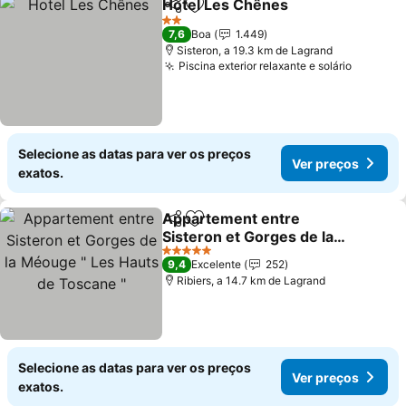
Hotel Les Chênes
Partilhar
Adicionar aos favoritos
Ver preç
2 Estrelas
7,6
Boa
1.449
Sisteron, a 19.3 km de Lagrand
Piscina exterior relaxante e solário
Ver pre
Selecione as datas para ver os preços
Ver preços
exatos.
Appartement entre
Partilhar
Adicionar aos favoritos
Sisteron et Gorges de la
Méouge " Les Hauts de
Ver preços
5 Estrelas
9,4
Excelente
252
Toscane "
Ribiers, a 14.7 km de Lagrand
Selecione as datas para ver os preços
Ver preços
exatos.