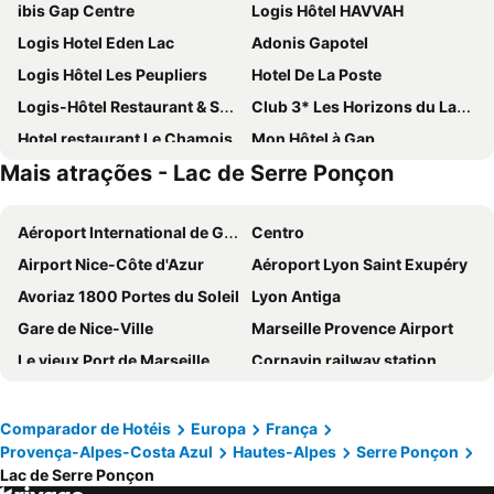
ibis Gap Centre
Logis Hôtel HAVVAH
Logis Hotel Eden Lac
Adonis Gapotel
Logis Hôtel Les Peupliers
Hotel De La Poste
Logis-Hôtel Restaurant & Spa Les Autanes
Club 3* Les Horizons du Lac - Vacances Bleues
Hotel restaurant Le Chamois
Mon Hôtel à Gap
Mais atrações - Lac de Serre Ponçon
Hotel - Restaurant Le Blanchon
La Lauzetane
Aéroport International de Genève - Geneva International Airport
Centro
Airport Nice-Côte d'Azur
Aéroport Lyon Saint Exupéry
Avoriaz 1800 Portes du Soleil
Lyon Antiga
Gare de Nice-Ville
Marseille Provence Airport
Le vieux Port de Marseille
Cornavin railway station
Prefeitura de Genebra
Promenade des Anglais
Breuil-Cervinia
Praia de Cannes
Comparador de Hotéis
Europa
França
Provença-Alpes-Costa Azul
Hautes-Alpes
Serre Ponçon
Cidade Velha
Gare d'Annecy
Lac de Serre Ponçon
Pâquis
Genève International Convention Centre