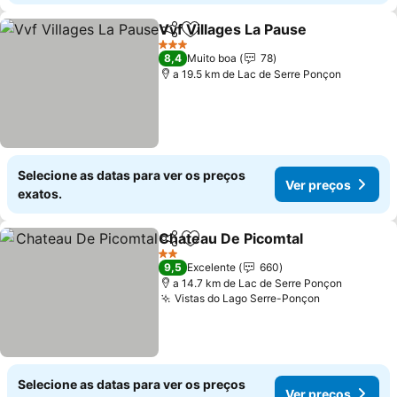
Vvf Villages La Pause
Partilhar
Adicionar aos favoritos
Ver 
3 Estrelas
8,4
Muito boa
78
a 19.5 km de Lac de Serre Ponçon
Selecione as datas para ver os preços
Ver preços
exatos.
Chateau De Picomtal
Partilhar
Adicionar aos favoritos
Ver p
2 Estrelas
9,5
Excelente
660
a 14.7 km de Lac de Serre Ponçon
Vistas do Lago Serre-Ponçon
Ver preços
Selecione as datas para ver os preços
Ver preços