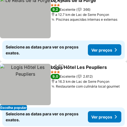
Le Relais de la Forge
Partilhar
Adicionar aos favoritos
Ver p
3 Estrelas
9,2
Excelente
366
a 12.7 km de Lac de Serre Ponçon
Piscinas aquecidas internas e externas
Ver 
Selecione as datas para ver os preços
Ver preços
exatos.
Logis Hôtel Les Peupliers
Partilhar
Adicionar aos favoritos
3 Estrelas
9,0
Excelente
2.612
a 16.3 km de Lac de Serre Ponçon
Restaurante com culinária local gourmet
Ver
Escolha popular
Selecione as datas para ver os preços
Ver preços
exatos.