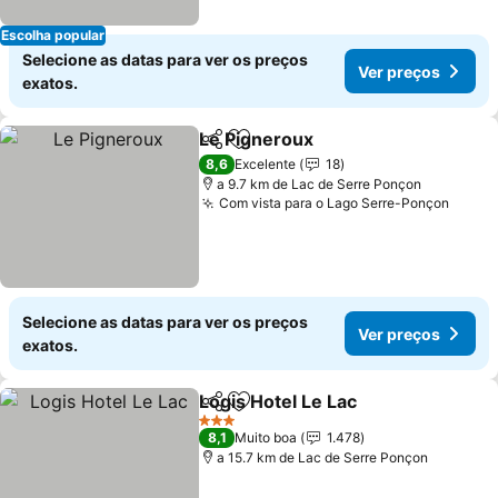
Escolha popular
Selecione as datas para ver os preços
Ver preços
exatos.
Le Pigneroux
Partilhar
Adicionar aos favoritos
Ver preços
8,6
Excelente
18
a 9.7 km de Lac de Serre Ponçon
Com vista para o Lago Serre-Ponçon
Ver p
Selecione as datas para ver os preços
Ver preços
exatos.
Logis Hotel Le Lac
Partilhar
Adicionar aos favoritos
Ver pre
3 Estrelas
8,1
Muito boa
1.478
a 15.7 km de Lac de Serre Ponçon