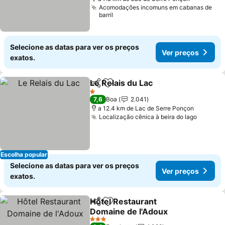
Acomodações incomuns em cabanas de
barril
Selecione as datas para ver os preços
Ver preços
exatos.
Le Relais du Lac
Partilhar
Adicionar aos favoritos
Ver preço
1 Estrelas
7,6
Boa
2.041
a 12.4 km de Lac de Serre Ponçon
Localização cênica à beira do lago
Ver pr
Escolha popular
Selecione as datas para ver os preços
Ver preços
exatos.
Hôtel Restaurant
Partilhar
Adicionar aos favoritos
Domaine de l'Adoux
Ver preços
3 Estrelas