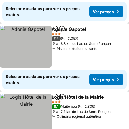
Selecione as datas para ver os preços
Ver preços
exatos.
Adonis Gapotel
Partilhar
Adicionar aos favoritos
Ver preços
3 Estrelas
7,4
3.057
a 18.8 km de Lac de Serre Ponçon
Piscina exterior relaxante
Ver preços
Selecione as datas para ver os preços
Ver preços
exatos.
Logis Hôtel de la Mairie
Partilhar
Adicionar aos favoritos
Ve
3 Estrelas
8,1
Muito boa
2.309
a 17.9 km de Lac de Serre Ponçon
Culinária regional autêntica
Ver preços