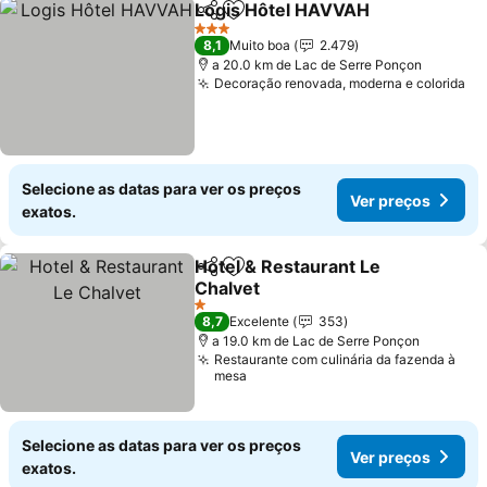
Logis Hôtel HAVVAH
Partilhar
Adicionar aos favoritos
Ver p
3 Estrelas
8,1
Muito boa
2.479
a 20.0 km de Lac de Serre Ponçon
Decoração renovada, moderna e colorida
Ve
Selecione as datas para ver os preços
Ver preços
exatos.
Hotel & Restaurant Le
Partilhar
Adicionar aos favoritos
Chalvet
Ver preços
1 Estrelas
8,7
Excelente
353
a 19.0 km de Lac de Serre Ponçon
Restaurante com culinária da fazenda à
mesa
Selecione as datas para ver os preços
Ver preços
exatos.