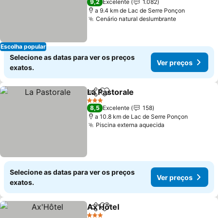
9,2
Excelente
1.082
a 9.4 km de Lac de Serre Ponçon
Cenário natural deslumbrante
Ver preços
Escolha popular
Selecione as datas para ver os preços
Ver preços
exatos.
La Pastorale
Partilhar
Adicionar aos favoritos
Ver preços
3 Estrelas
8,5
Excelente
158
a 10.8 km de Lac de Serre Ponçon
Piscina externa aquecida
Ver preços
Selecione as datas para ver os preços
Ver preços
exatos.
Ax'Hôtel
Partilhar
Adicionar aos favoritos
Ver preços