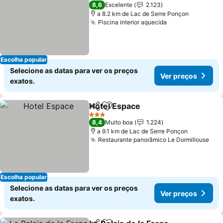
3 Estrelas
8,6
Excelente
2.123
a 8.2 km de Lac de Serre Ponçon
Piscina interior aquecida
Ver preços
Escolha popular
Selecione as datas para ver os preços
Ver preços
exatos.
Hotel Espace
Partilhar
Adicionar aos favoritos
Ver preços
3 Estrelas
8,4
Muito boa
1.224
a 9.1 km de Lac de Serre Ponçon
Restaurante panorâmico Le Dormillouse
Ver
Escolha popular
Selecione as datas para ver os preços
Ver preços
exatos.