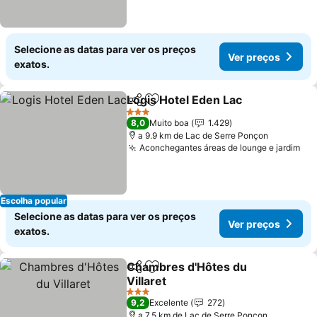
Selecione as datas para ver os preços
Ver preços
exatos.
Logis Hotel Eden Lac
Partilhar
Adicionar aos favoritos
Ver p
3 Estrelas
8,0
Muito boa
1.429
a 9.9 km de Lac de Serre Ponçon
Aconchegantes áreas de lounge e jardim
Ver
Escolha popular
Selecione as datas para ver os preços
Ver preços
exatos.
Chambres d'Hôtes du
Partilhar
Adicionar aos favoritos
Villaret
Ver preços
3 Estrelas
9,2
Excelente
272
a 7.5 km de Lac de Serre Ponçon