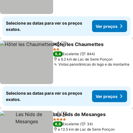
Selecione as datas para ver os preços
Ver preços
exatos.
Hôtel les Chaumettes
Partilhar
Adicionar aos favoritos
Ver 
2 Estrelas
9,4
Excelente
844
a 9.2 km de Lac de Serre Ponçon
Vistas panorâmicas do lago e da montanha
V
Selecione as datas para ver os preços
Ver preços
exatos.
Les Nids de Mesanges
Partilhar
Adicionar aos favoritos
Ver
4 Estrelas
8,8
Excelente
34
a 13.5 km de Lac de Serre Ponçon