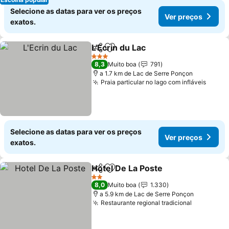
Selecione as datas para ver os preços
Ver preços
exatos.
L'Ecrin du Lac
Partilhar
Adicionar aos favoritos
Ver preços
3 Estrelas
8,3
Muito boa
791
a 1.7 km de Lac de Serre Ponçon
Praia particular no lago com infláveis
Ver p
Selecione as datas para ver os preços
Ver preços
exatos.
Hotel De La Poste
Partilhar
Adicionar aos favoritos
Ver preç
2 Estrelas
8,0
Muito boa
1.330
a 5.9 km de Lac de Serre Ponçon
Restaurante regional tradicional
Ver preço