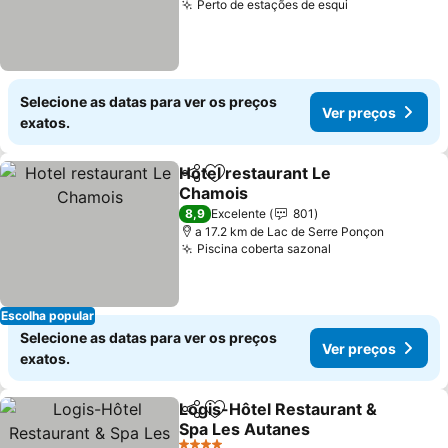
Perto de estações de esqui
Ver preços
Selecione as datas para ver os preços
Ver preços
exatos.
Hotel restaurant Le
Partilhar
Adicionar aos favoritos
Chamois
Ver preços
8,9
Excelente
801
a 17.2 km de Lac de Serre Ponçon
Piscina coberta sazonal
Ver preços
Escolha popular
Selecione as datas para ver os preços
Ver preços
exatos.
Logis-Hôtel Restaurant &
Partilhar
Adicionar aos favoritos
Spa Les Autanes