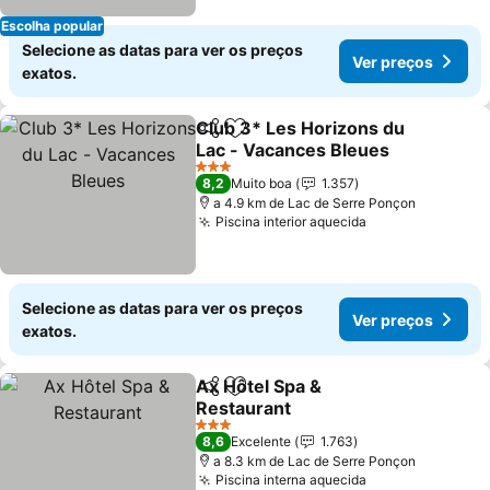
Escolha popular
Selecione as datas para ver os preços
Ver preços
exatos.
Club 3* Les Horizons du
Partilhar
Adicionar aos favoritos
Lac - Vacances Bleues
Ver preços
3 Estrelas
8,2
Muito boa
1.357
a 4.9 km de Lac de Serre Ponçon
Piscina interior aquecida
Ver preços
Selecione as datas para ver os preços
Ver preços
exatos.
Ax Hôtel Spa &
Partilhar
Adicionar aos favoritos
Restaurant
Ver preços
3 Estrelas
8,6
Excelente
1.763
a 8.3 km de Lac de Serre Ponçon
Piscina interna aquecida
Ver preços