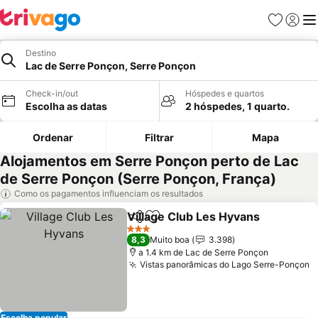
Favoritos
Iniciar
Me
Destino
Lac de Serre Ponçon, Serre Ponçon
Check-in/out
Hóspedes e quartos
Escolha as datas
2 hóspedes, 1 quarto.
Ordenar
Filtrar
Mapa
Alojamentos em Serre Ponçon perto de Lac
de Serre Ponçon (Serre Ponçon, França)
Como os pagamentos influenciam os resultados
Village Club Les Hyvans
Partilhar
Adicionar aos favoritos
Ve
3 Estrelas
8,3
Muito boa
3.398
a 1.4 km de Lac de Serre Ponçon
Vistas panorâmicas do Lago Serre-Ponçon
V
Escolha popular