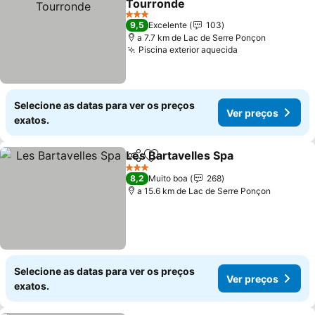
Tourronde
Ver preços
3 Estrelas
9,5
Excelente
103
a 7.7 km de Lac de Serre Ponçon
Piscina exterior aquecida
Ver preços
Selecione as datas para ver os preços
Ver preços
exatos.
Les Bartavelles Spa
Partilhar
Adicionar aos favoritos
Ver pr
3 Estrelas
8,2
Muito boa
268
a 15.6 km de Lac de Serre Ponçon
Selecione as datas para ver os preços
Ver preços
exatos.