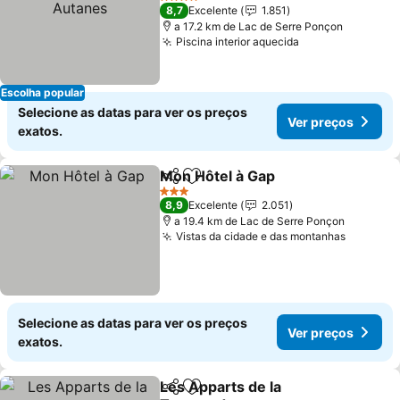
Ver preços
4 Estrelas
8,7
Excelente
1.851
a 17.2 km de Lac de Serre Ponçon
Piscina interior aquecida
Ver preços
Escolha popular
Selecione as datas para ver os preços
Ver preços
exatos.
Mon Hôtel à Gap
Partilhar
Adicionar aos favoritos
Ver preço
3 Estrelas
8,9
Excelente
2.051
a 19.4 km de Lac de Serre Ponçon
Vistas da cidade e das montanhas
Ver pre
Selecione as datas para ver os preços
Ver preços
exatos.
Les Apparts de la
Partilhar
Adicionar aos favoritos