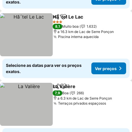
exatos.
Hã´tel Le Lac
Partilhar
Adicionar aos favoritos
Ver preços
3 Estrelas
8,1
Muito boa
1.632
a 16.3 km de Lac de Serre Ponçon
Piscina interna aquecida
Ver preços
Selecione as datas para ver os preços
Ver preços
exatos.
La Valière
Partilhar
Adicionar aos favoritos
Ver preços
7,9
Boa
266
a 6.3 km de Lac de Serre Ponçon
Terraços privados espaçosos
Ver preços