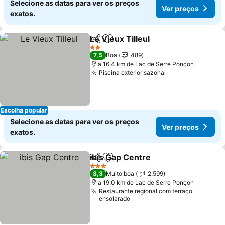
Selecione as datas para ver os preços
Ver preços
exatos.
Le Vieux Tilleul
Partilhar
Adicionar aos favoritos
Ver preços
2 Estrelas
7,5
Boa
489
a 16.4 km de Lac de Serre Ponçon
Piscina exterior sazonal
Ver preços
Escolha popular
Selecione as datas para ver os preços
Ver preços
exatos.
ibis Gap Centre
Partilhar
Adicionar aos favoritos
Ver preços
3 Estrelas
8,3
Muito boa
2.599
a 19.0 km de Lac de Serre Ponçon
Restaurante regional com terraço
ensolarado