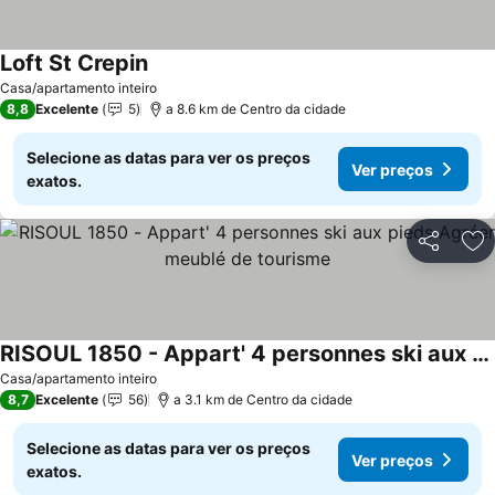
Loft St Crepin
Casa/apartamento inteiro
8,8
Excelente
5
a 8.6 km de Centro da cidade
Selecione as datas para ver os preços
Ver preços
exatos.
Partilhar
Ad
RISOUL 1850 - Appart' 4 personnes ski aux pieds Agréer meublé de tourisme
Casa/apartamento inteiro
8,7
Excelente
56
a 3.1 km de Centro da cidade
Selecione as datas para ver os preços
Ver preços
exatos.