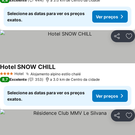
8,8
Excelente
444
a 3.0 km de Centro da cidade
Selecione as datas para ver os preços
Ver preços
exatos.
Partilhar
Ad
Hotel SNOW CHILL
Hotel
Alojamento alpino estilo chalé
4 Estrelas
8,7
Excelente
353
a 3.0 km de Centro da cidade
Selecione as datas para ver os preços
Ver preços
exatos.
Partilhar
Ad