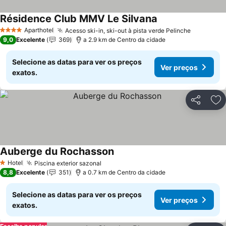
Résidence Club MMV Le Silvana
Aparthotel
Acesso ski-in, ski-out à pista verde Pelinche
4 Estrelas
9,0
Excelente
369
a 2.9 km de Centro da cidade
Selecione as datas para ver os preços
Ver preços
exatos.
Partilhar
Ad
Auberge du Rochasson
Hotel
Piscina exterior sazonal
1 Estrelas
8,8
Excelente
351
a 0.7 km de Centro da cidade
Selecione as datas para ver os preços
Ver preços
exatos.