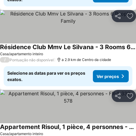
Partilhar
Ad
Résidence Club Mmv Le Silvana - 3 Rooms 6 People Family
Casa/apartamento inteiro
/
a 2.9 km de Centro da cidade
Pontuação não disponível
Selecione as datas para ver os preços
Ver preços
exatos.
Partilhar
Ad
Appartement Risoul, 1 pièce, 4 personnes - FR-1-330-578
Casa/apartamento inteiro