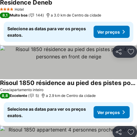
Residence Deneb
Hotel
4 Estrelas
8,1
Muito boa
144
a 3.0 km de Centro da cidade
Selecione as datas para ver os preços
Ver preços
exatos.
Partilhar
Ad
Risoul 1850 résidence au pied des pistes pour 4 personnes en front de neige
Casa/apartamento inteiro
8,8
Excelente
5
a 2.9 km de Centro da cidade
Selecione as datas para ver os preços
Ver preços
exatos.
Partilhar
Ad