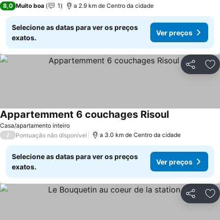
8,0
Muito boa
1
a 2.9 km de Centro da cidade
Selecione as datas para ver os preços
Ver preços
exatos.
Partilhar
Ad
Appartemment 6 couchages Risoul
Casa/apartamento inteiro
/
a 3.0 km de Centro da cidade
Pontuação não disponível
Selecione as datas para ver os preços
Ver preços
exatos.
Partilhar
Ad