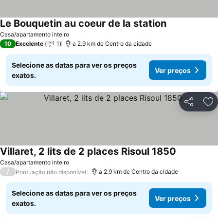
Le Bouquetin au coeur de la station
Casa/apartamento inteiro
10
Excelente
1
a 2.9 km de Centro da cidade
Selecione as datas para ver os preços
Ver preços
exatos.
Partilhar
Ad
Villaret, 2 lits de 2 places Risoul 1850
Casa/apartamento inteiro
/
a 2.9 km de Centro da cidade
Pontuação não disponível
Selecione as datas para ver os preços
Ver preços
exatos.