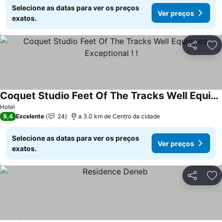
Selecione as datas para ver os preços
Ver preços
exatos.
Partilhar
Ad
Coquet Studio Feet Of The Tracks Well Equipped Exceptional ! !
Hotel
9,4
Excelente
24
a 3.0 km de Centro da cidade
Selecione as datas para ver os preços
Ver preços
exatos.
Partilhar
Ad