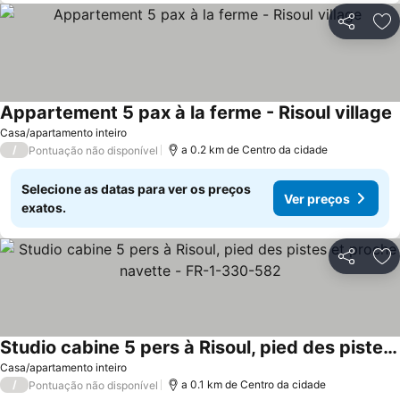
Partilhar
Ad
Appartement 5 pax à la ferme - Risoul village
Casa/apartamento inteiro
/
a 0.2 km de Centro da cidade
Pontuação não disponível
Selecione as datas para ver os preços
Ver preços
exatos.
Partilhar
Ad
Studio cabine 5 pers à Risoul, pied des pistes et proche navette - FR-1-330-582
Casa/apartamento inteiro
/
a 0.1 km de Centro da cidade
Pontuação não disponível