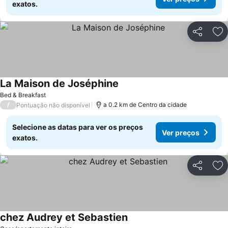
exatos.
Partilhar
Ad
La Maison de Joséphine
Bed & Breakfast
/
a 0.2 km de Centro da cidade
Pontuação não disponível
Selecione as datas para ver os preços
Ver preços
exatos.
Partilhar
Ad
chez Audrey et Sebastien