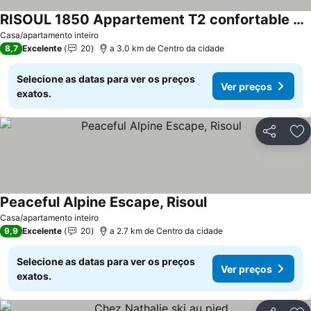
RISOUL 1850 Appartement T2 confortable skis aux pieds à 300 m centre
Casa/apartamento inteiro
8,7
Excelente
20
a 3.0 km de Centro da cidade
Selecione as datas para ver os preços
Ver preços
exatos.
Partilhar
Ad
Peaceful Alpine Escape, Risoul
Casa/apartamento inteiro
9,9
Excelente
20
a 2.7 km de Centro da cidade
Selecione as datas para ver os preços
Ver preços
exatos.