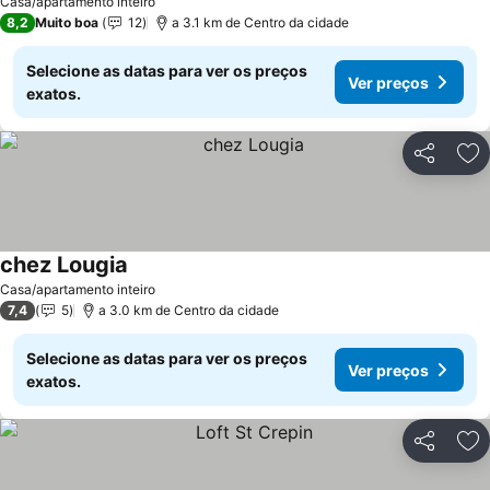
Casa/apartamento inteiro
8,2
Muito boa
12
a 3.1 km de Centro da cidade
Selecione as datas para ver os preços
Ver preços
exatos.
Partilhar
Ad
chez Lougia
Casa/apartamento inteiro
7,4
5
a 3.0 km de Centro da cidade
Selecione as datas para ver os preços
Ver preços
exatos.
Partilhar
Ad