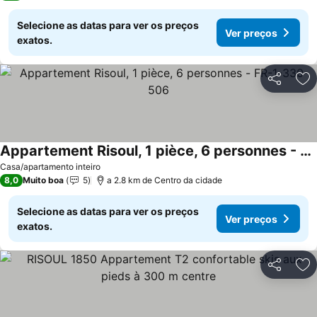
Selecione as datas para ver os preços
Ver preços
exatos.
Partilhar
Ad
Appartement Risoul, 1 pièce, 6 personnes - FR-1-330-506
Casa/apartamento inteiro
8,0
Muito boa
5
a 2.8 km de Centro da cidade
Selecione as datas para ver os preços
Ver preços
exatos.
Partilhar
Ad