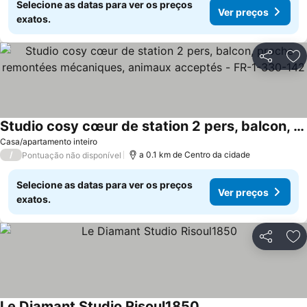
Selecione as datas para ver os preços
Ver preços
exatos.
Partilhar
Ad
Studio cosy cœur de station 2 pers, balcon, proche remontées mécaniques, animaux acceptés - FR-1-330-142
Casa/apartamento inteiro
/
a 0.1 km de Centro da cidade
Pontuação não disponível
Selecione as datas para ver os preços
Ver preços
exatos.
Partilhar
Ad
Le Diamant Studio Risoul1850