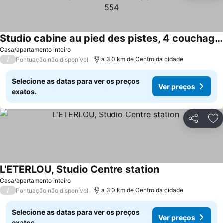
Studio cabine au pied des pistes, 4 couchages, plein centre, balcon exposé Ouest, parking proche - FR-1-330-554
Casa/apartamento inteiro
/
a 3.0 km de Centro da cidade
Pontuação não disponível
Selecione as datas para ver os preços
Ver preços
exatos.
Partilhar
Ad
L'ETERLOU, Studio Centre station
Casa/apartamento inteiro
/
a 3.0 km de Centro da cidade
Pontuação não disponível
Selecione as datas para ver os preços
Ver preços
exatos.