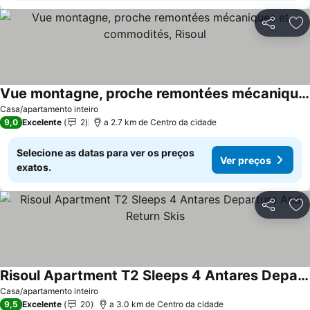
Partilhar
Ad
Vue montagne, proche remontées mécaniques et commodités, Risoul
Casa/apartamento inteiro
9,0
Excelente
2
a 2.7 km de Centro da cidade
Selecione as datas para ver os preços
Ver preços
exatos.
Partilhar
Ad
Risoul Apartment T2 Sleeps 4 Antares Departure And Return Skis
Casa/apartamento inteiro
9,5
Excelente
20
a 3.0 km de Centro da cidade