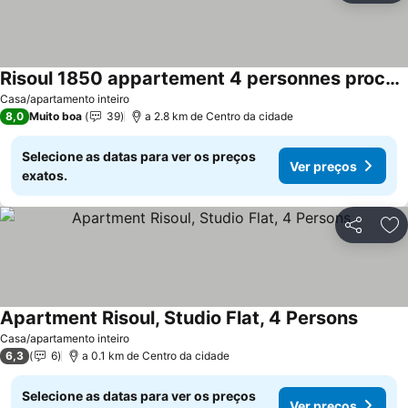
Risoul 1850 appartement 4 personnes proches pistes.
Casa/apartamento inteiro
8,0
Muito boa
39
a 2.8 km de Centro da cidade
Selecione as datas para ver os preços
Ver preços
exatos.
Partilhar
Ad
Apartment Risoul, Studio Flat, 4 Persons
Casa/apartamento inteiro
6,3
6
a 0.1 km de Centro da cidade
Selecione as datas para ver os preços
Ver preços