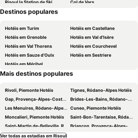
Risoul la Station de Ski
Col de Vars
Destinos populares
Visite de la ville
Fort Queyras
Le musée des mines et les mines d'argent du Fournel
Parc Naturel Regional du Queyras
Hotéis em Turim
Hotéis em Castellane
L'église
Station de ski - Puy-Saint-Vincent
Hotéis em Grenoble
Hotéis em Val d'Isère
Monviso Ski
Carton Rapid Race
Hotéis em Val Thorens
Hotéis em Courchevel
Lungolago
Complexe de loisirs et de détente de La Grande Ourse
Hotéis em Sauze d'Oulx
Hotéis em Sestriere
Le Domaine de Charance
La cité Vauban
Hotéis em Méribel
Mais destinos populares
Rivoli, Piemonte Hotéis
Tignes, Ródano-Alpes Hotéis
Gap, Provença-Alpes-Costa Azul Hotéis
Brides-Les-Bains, Ródano-Alpes Hotéis
Les Menuires, Ródano-Alpes Hotéis
Cuneo, Piemonte Hotéis
Moncalieri, Piemonte Hotéis
Saint-Bon-Tarentaise, Ródano-Alpes Hotéis
Saint-Martin de-Belleville, Ródano-Alpes Hotéis
Briançon, Provença-Alpes-Costa Azul Hotéis
Borgaro Torinese, Piemonte Hotéis
Collegno, Piemonte Hotéis
Ver todas as estadias em Risoul