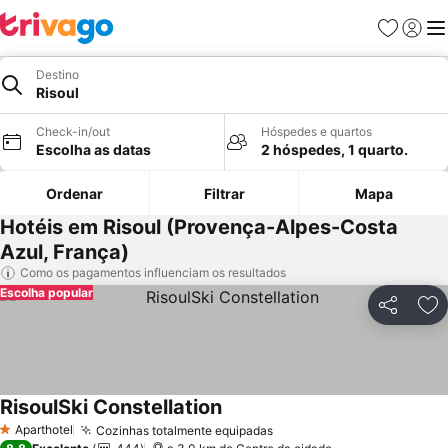
Favoritos
Iniciar
Me
Destino
Risoul
Check-in/out
Hóspedes e quartos
Escolha as datas
2 hóspedes, 1 quarto.
Ordenar
Filtrar
Mapa
Hotéis em Risoul (Provença-Alpes-Costa
Azul, França)
Como os pagamentos influenciam os resultados
Escolha popular
Partilhar
Ad
RisoulSki Constellation
Aparthotel
Cozinhas totalmente equipadas
1 Estrelas