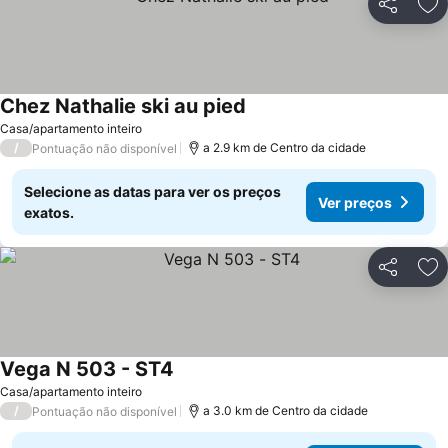
Partilhar
Ad
Chez Nathalie ski au pied
Casa/apartamento inteiro
/
a 2.9 km de Centro da cidade
Pontuação não disponível
Selecione as datas para ver os preços
Ver preços
exatos.
Partilhar
Ad
Vega N 503 - ST4
Casa/apartamento inteiro
/
a 3.0 km de Centro da cidade
Pontuação não disponível