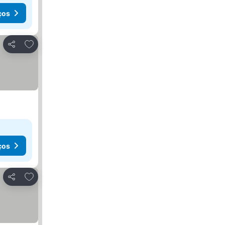
ços
Adicionar aos favoritos
Partilhar
ços
Adicionar aos favoritos
Partilhar