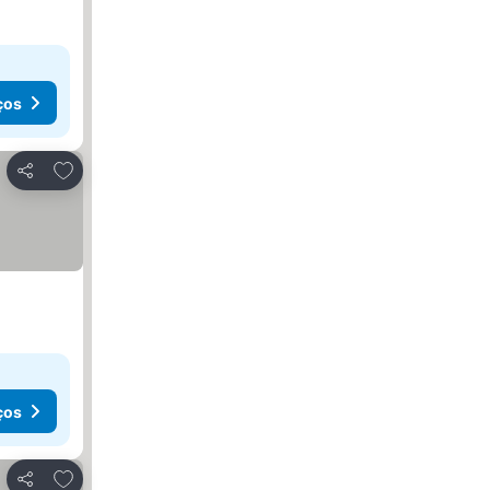
ços
Adicionar aos favoritos
Partilhar
ços
Adicionar aos favoritos
Partilhar