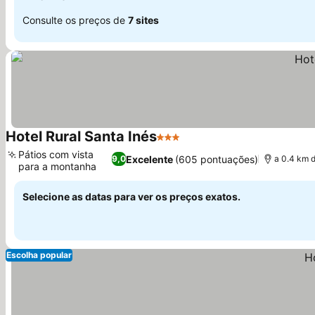
Consulte os preços de
7 sites
Hotel Rural Santa Inés
3 Estrelas
Ver preços
Pátios com vista
Excelente
(605 pontuações)
9,0
a 0.4 km 
para a montanha
Ver preços
Selecione as datas para ver os preços exatos.
Escolha popular