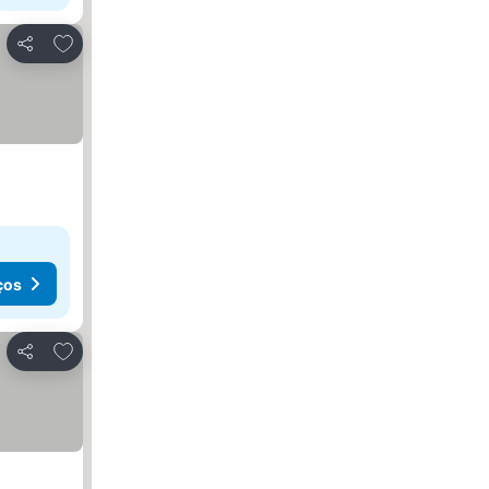
Adicionar aos favoritos
Partilhar
ços
Adicionar aos favoritos
Partilhar