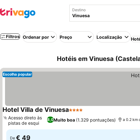
Destino
Filtros
Ordenar por
Preço
Localização
Hot
Hotéis em Vinuesa (Castel
Escolha popular
Hotel Villa de Vinuesa
4 Estrelas
Ver preços
Acesso direto às
Muito boa
(1.329 pontuações)
8,0
a 0.2 km 
pistas de esqui
Ver preços
€ 49
De