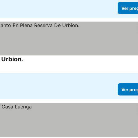
Ver pre
 Urbion.
Ver preços
Ver pre