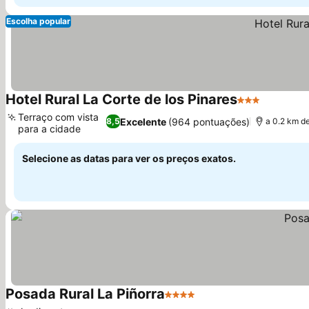
Escolha popular
Hotel Rural La Corte de los Pinares
3 Estrelas
Ver preç
Terraço com vista
Excelente
(964 pontuações)
8,5
a 0.2 km d
para a cidade
Ver preços
Selecione as datas para ver os preços exatos.
Posada Rural La Piñorra
4 Estrelas
Ver preços