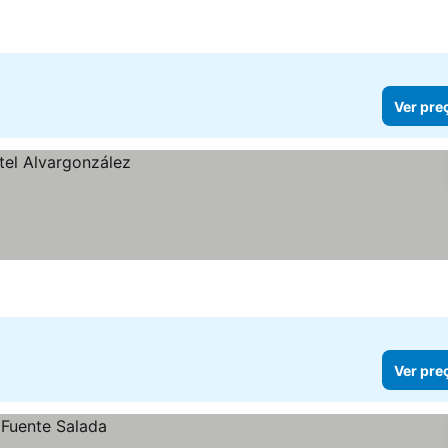
Ver pre
Ver pre