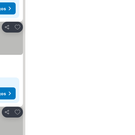
ços
Adicionar aos favoritos
Partilhar
ços
Adicionar aos favoritos
Partilhar