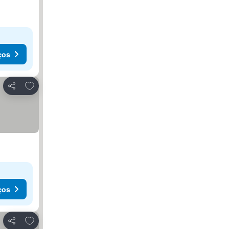
ços
Adicionar aos favoritos
Partilhar
ços
Adicionar aos favoritos
Partilhar