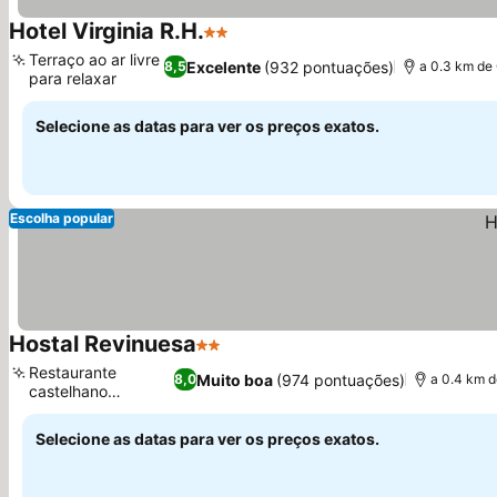
Hotel Virginia R.H.
2 Estrelas
Ver preços
Terraço ao ar livre
Excelente
(932 pontuações)
8,5
a 0.3 km de
para relaxar
Ver preços
Selecione as datas para ver os preços exatos.
Escolha popular
Hostal Revinuesa
2 Estrelas
Ver preços
Restaurante
Muito boa
(974 pontuações)
8,0
a 0.4 km d
castelhano
Ver preços
autêntico
Selecione as datas para ver os preços exatos.