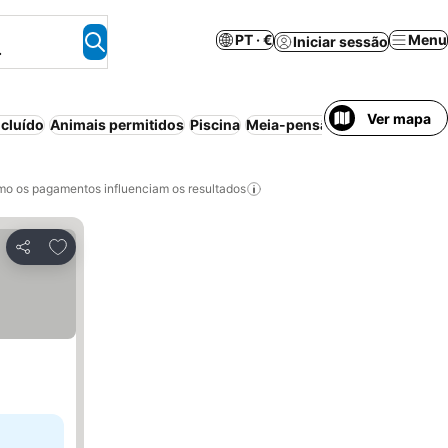
PT · €
Menu
Iniciar sessão
.
Ver mapa
cluído
Animais permitidos
Piscina
Meia-pensão
Parque de cam
o os pagamentos influenciam os resultados
Adicionar aos favoritos
Partilhar