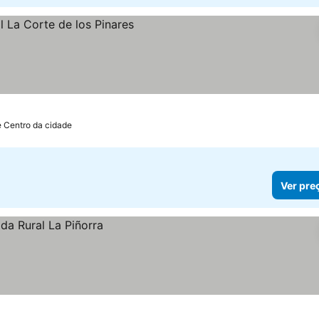
os
e Centro da cidade
Ver pre