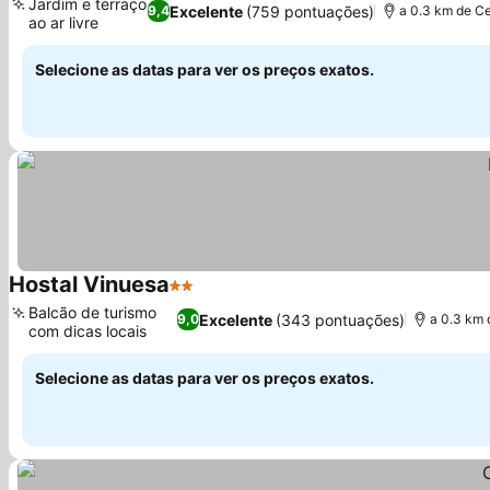
Jardim e terraço
Excelente
(759 pontuações)
9,4
a 0.3 km de Ce
ao ar livre
Ver preços
Selecione as datas para ver os preços exatos.
Hostal Vinuesa
2 Estrelas
Ver preços
Balcão de turismo
Excelente
(343 pontuações)
9,0
a 0.3 km 
com dicas locais
Ver preços
Selecione as datas para ver os preços exatos.