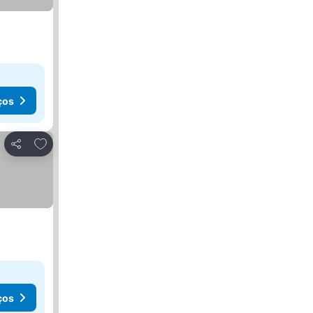
ços
Adicionar aos favoritos
Partilhar
ços