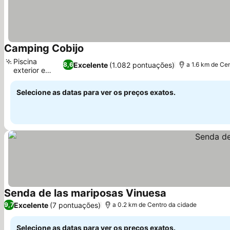
Camping Cobijo
Ver preços
Piscina
Excelente
(1.082 pontuações)
8,6
a 1.6 km de Ce
exterior e
Ver preços
solário
Selecione as datas para ver os preços exatos.
Senda de las mariposas Vinuesa
Ver preços
Excelente
(7 pontuações)
9,7
a 0.2 km de Centro da cidade
Selecione as datas para ver os preços exatos.