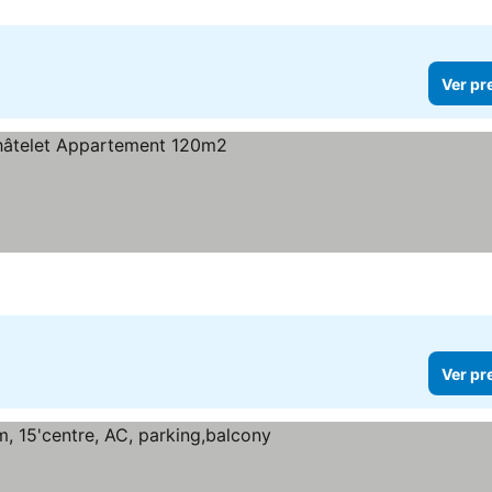
Ver pr
Ver pr