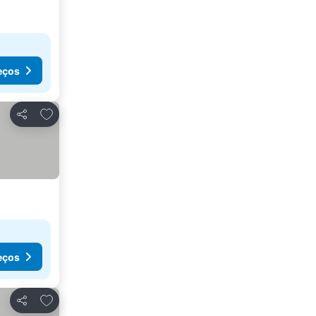
eços
Adicionar aos favoritos
Partilhar
eços
Adicionar aos favoritos
Partilhar