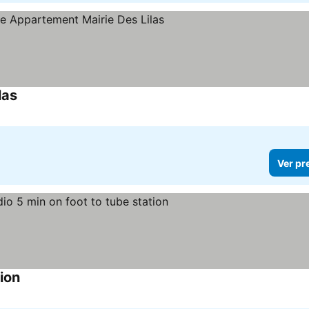
las
Ver pr
tion