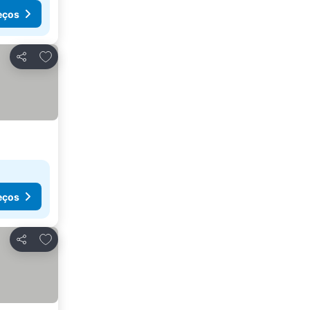
eços
Adicionar aos favoritos
Partilhar
eços
Adicionar aos favoritos
Partilhar