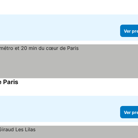
Ver pr
 Paris
Ver pr