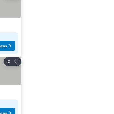
eços
Adicionar aos favoritos
Partilhar
eços