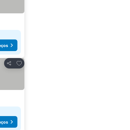
eços
Adicionar aos favoritos
Partilhar
eços