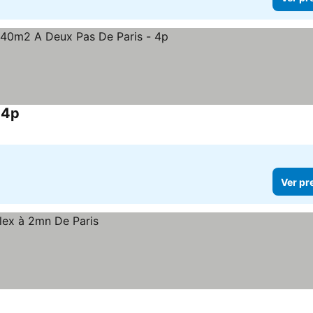
 4p
Ver pr