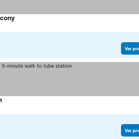
lcony
Ver pr
n
Ver pr