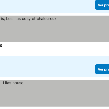
Ver pr
x
Ver pr