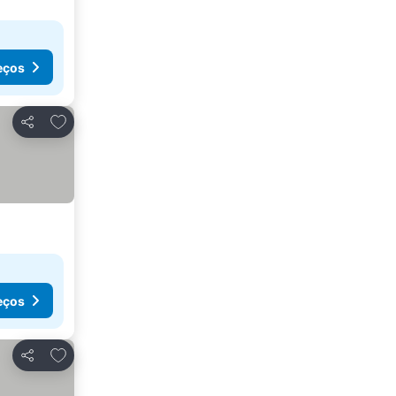
eços
Adicionar aos favoritos
Partilhar
eços
Adicionar aos favoritos
Partilhar