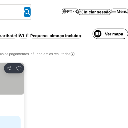
PT · €
Menu
Iniciar sessão
.
Ver mapa
parthotel
Wi-fi
Pequeno-almoço incluído
o os pagamentos influenciam os resultados
Adicionar aos favoritos
Partilhar