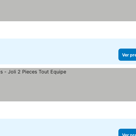
Ver pr
Ver pr