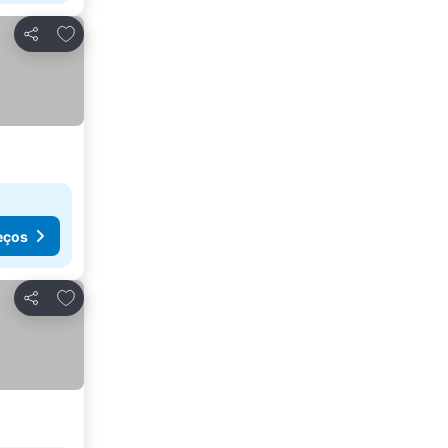
Adicionar aos favoritos
Partilhar
eços
Adicionar aos favoritos
Partilhar