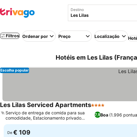
Destino
Filtros
Ordenar por
Preço
Localização
Hot
Hotéis em Les Lilas (França
Escolha popular
Les Lilas Serviced Apartments
4 Estrelas
Serviço de entrega de comida para sua
Boa
(1.996 pontu
7,9
comodidade, Estacionamento privado
conveniente
€ 109
De