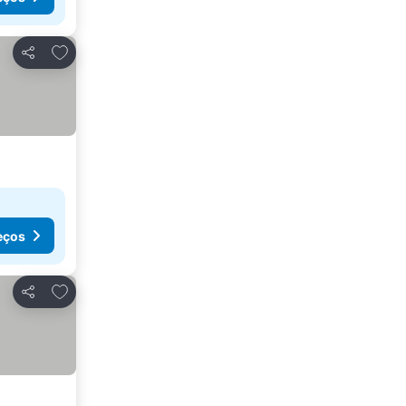
Adicionar aos favoritos
Partilhar
eços
Adicionar aos favoritos
Partilhar