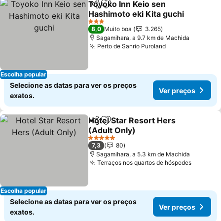
Toyoko Inn Keio sen
Partilhar
Adicionar aos favoritos
Hashimoto eki Kita guchi
3 Estrelas
8,0
Muito boa
3.265
Sagamihara, a 9.7 km de Machida
Perto de Sanrio Puroland
Escolha popular
Selecione as datas para ver os preços
Ver preços
exatos.
Hotel Star Resort Hers
Partilhar
Adicionar aos favoritos
(Adult Only)
5 Estrelas
7,3
80
Sagamihara, a 5.3 km de Machida
Terraços nos quartos de hóspedes
Escolha popular
Selecione as datas para ver os preços
Ver preços
exatos.