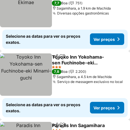
3 Estrelas
7,7
Boa
751
Sagamihara, a 1.9 km de Machida
Diversas opções gastronômicas
Selecione as datas para ver os preços
Ver preços
exatos.
Toyoko Inn Yokohama-
Partilhar
Adicionar aos favoritos
sen Fuchinobe-eki
Minami-guchi
3 Estrelas
7,8
Boa
2.200
Sagamihara, a 4.5 km de Machida
Serviço de massagem exclusivo no local
Selecione as datas para ver os preços
Ver preços
exatos.
Paradis Inn Sagamihara
Partilhar
Adicionar aos favoritos