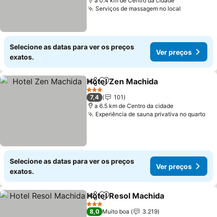
a 0.4 km de Centro da cidade
Serviços de massagem no local
Selecione as datas para ver os preços
Ver preços
exatos.
Hotel Zen Machida
Partilhar
Adicionar aos favoritos
3 Estrelas
7,4
101
a 6.5 km de Centro da cidade
Experiência de sauna privativa no quarto
Selecione as datas para ver os preços
Ver preços
exatos.
Hotel Resol Machida
Partilhar
Adicionar aos favoritos
3 Estrelas
8,0
Muito boa
3.219