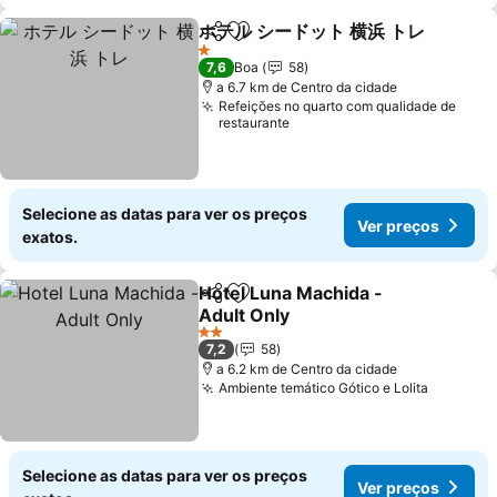
ホテル シードット 横浜 トレ
Partilhar
Adicionar aos favoritos
1 Estrelas
7,6
Boa
58
a 6.7 km de Centro da cidade
Refeições no quarto com qualidade de
restaurante
Selecione as datas para ver os preços
Ver preços
exatos.
Hotel Luna Machida -
Partilhar
Adicionar aos favoritos
Adult Only
2 Estrelas
7,2
58
a 6.2 km de Centro da cidade
Ambiente temático Gótico e Lolita
Selecione as datas para ver os preços
Ver preços