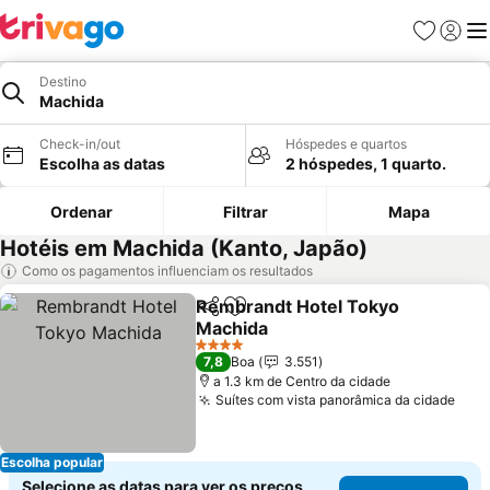
Favoritos
Iniciar
Me
Destino
Machida
Check-in/out
Hóspedes e quartos
Escolha as datas
2 hóspedes, 1 quarto.
Ordenar
Filtrar
Mapa
Hotéis em Machida (Kanto, Japão)
Como os pagamentos influenciam os resultados
Rembrandt Hotel Tokyo
Partilhar
Adicionar aos favoritos
Machida
4 Estrelas
7,8
Boa
3.551
a 1.3 km de Centro da cidade
Suítes com vista panorâmica da cidade
Escolha popular
Selecione as datas para ver os preços