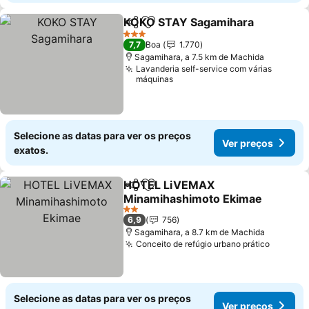
KOKO STAY Sagamihara
Partilhar
Adicionar aos favoritos
3 Estrelas
7,7
Boa
1.770
Sagamihara, a 7.5 km de Machida
Lavanderia self-service com várias
máquinas
Selecione as datas para ver os preços
Ver preços
exatos.
HOTEL LiVEMAX
Partilhar
Adicionar aos favoritos
Minamihashimoto Ekimae
2 Estrelas
6,9
756
Sagamihara, a 8.7 km de Machida
Conceito de refúgio urbano prático
Selecione as datas para ver os preços
Ver preços