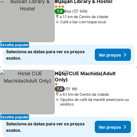
Busoan Library & Hostel
Partilhar
Adicionar aos favoritos
3 Estrelas
7,8
Boa
549
a 1.1 km de Centro da cidade
Café e bar com toque local
Escolha popular
Selecione as datas para ver os preços
Ver preços
exatos.
Hotel CUE Machida(Adult
Partilhar
Adicionar aos favoritos
Only)
1 Estrelas
7,0
66
a 6.1 km de Centro da cidade
Opções de café da manhã americano ou
asiático
Escolha popular
Selecione as datas para ver os preços
Ver preços
exatos.