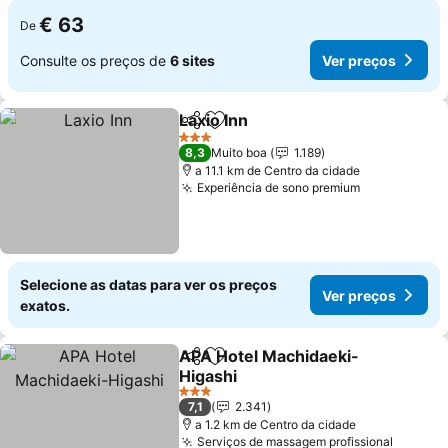
€ 63
De
Consulte os preços de
6 sites
Ver preços
Laxio Inn
Partilhar
Adicionar aos favoritos
3 Estrelas
8,3
Muito boa
1.189
a 11.1 km de Centro da cidade
Experiência de sono premium
Selecione as datas para ver os preços
Ver preços
exatos.
APA Hotel Machidaeki-
Partilhar
Adicionar aos favoritos
Higashi
3 Estrelas
7,1
2.341
a 1.2 km de Centro da cidade
Serviços de massagem profissional