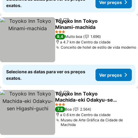
Ver preços
exatos.
Toyoko Inn Tokyo
Partilhar
Adicionar aos favoritos
Minami-machida
3 Estrelas
8,4
Muito boa
1.696
a 4.7 km de Centro da cidade
Conceito de hotel de estilo de vida moderno
Selecione as datas para ver os preços
Ver preços
exatos.
Toyoko Inn Tokyo
Partilhar
Adicionar aos favoritos
Machida-eki Odakyu-sen
Higashi-guchi
3 Estrelas
7,8
Boa
2.564
a 0.6 km de Centro da cidade
Museu de Arte Gráfica da Cidade de
Machida