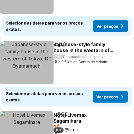
Selecione as datas para ver os preços
Ver preços
exatos.
Japanese-style family
Partilhar
Adicionar aos favoritos
house in the western of
Tokyo, DP Oyamamachi
/
Pontuação não disponível
a 9.5 km de Centro da cidade
Selecione as datas para ver os preços
Ver preços
exatos.
Hotel Livemax
Partilhar
Adicionar aos favoritos
Sagamihara
2 Estrelas
6,1
813