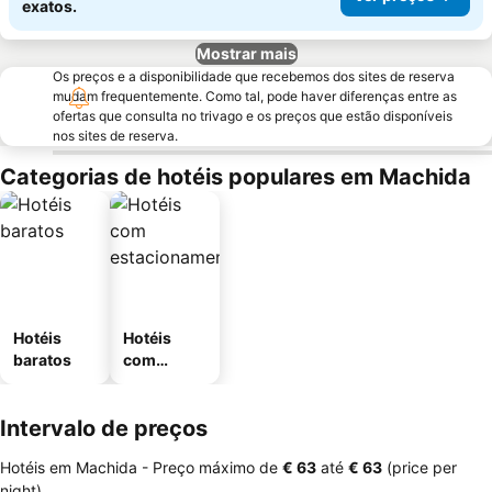
exatos.
Mostrar mais
Os preços e a disponibilidade que recebemos dos sites de reserva
mudam frequentemente. Como tal, pode haver diferenças entre as
ofertas que consulta no trivago e os preços que estão disponíveis
nos sites de reserva.
Categorias de hotéis populares em Machida
Hotéis
Hotéis
baratos
com
estaciona
mento
Intervalo de preços
Hotéis em Machida -
Preço máximo
de
‎€ 63
até
‎€ 63
(price per
night)