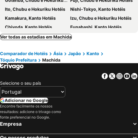
Gotenba, Chubu e Hokuriku Hotéis
Fuji, Chubu e Hokuriku Hotéis
Yamate 234ban Residence
Bellesalle Iidabashi First
Ito, Chubu e Hokuriku Hotéis
Nishi-Tokyo, Kanto Hotéis
Tabata Station
Kita
Kamakura, Kanto Hotéis
Izu, Chubu e Hokuriku Hotéis
Line Cube Shibuya
Nippori Station
Chiyoda, Kanto Hotéis
Funabashi, Kanto Hotéis
Ebisu Station
Saitama, Kanto Hotéis
Odawara, Kanto Hotéis
Ver todas as estadias em Machida
Kashiwa, Kanto Hotéis
Fujinomiya, Chubu e Hokuriku Hotéis
Comparador de Hotéis
Ásia
Japão
Kanto
Fuefuki, Chubu e Hokuriku Hotéis
Kawaguchi, Kanto Hotéis
Tóquio Prefeitura
Machida
Yugawara, Kanto Hotéis
Sagamihara, Kanto Hotéis
Tomisato, Kanto Hotéis
Isesaki, Kanto Hotéis
Facebook
Twitter
Insta
Yo
Sendai, Tohoku Hotéis
Matsushima, Tohoku Hotéis
Selecione o seu país
Zao, Tohoku Hotéis
Yamagata, Tohoku Hotéis
Higashimatsushima, Tohoku Hotéis
Minamisanriku, Tohoku Hotéis
Adicionar no Google
Encontre facilmente os nossos
Mogami, Tohoku Hotéis
Obanazawa, Tohoku Hotéis
resultados: adicione o trivago como
Tóquio, Kanto Hotéis
Osaka, Kinki Hotéis
fonte preferencial no Google.
Empresa
Quioto, Kinki Hotéis
Hakone, Kanto Hotéis
Takayama, Chubu e Hokuriku Hotéis
Hiroshima, Chugoku Hotéis
Os nossos produtos