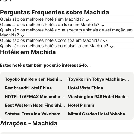
Perguntas Frequentes sobre Machida
Quais são os melhores hotéis em Machida?
Quais são os melhores hotéis de luxo em Machida?
Quais são os melhores hotéis que aceitam animais de estimação em
Machida?
Quais são os melhores hotéis com spa em Machida?
Quais são os melhores hotéis com piscina em Machida?
Hotéis em Machida
Estes hotéis também poderão interessá-lo...
Toyoko Inn Keio sen Hashimoto eki Kita guchi
Toyoko Inn Tokyo Machida-eki Odakyu-sen Higashi-guchi
Rembrandt Hotel Ebina
Hotel Vista Ebina
HOTEL LiVEMAX Minamihashimoto Ekimae
Washington R&B Hotel Hachioji
Best Western Hotel Fino Shin-Yokohama
Hotel Plumm
Sotetsu Fresa Inn Yokohama Higashiguchi
Mitsui Garden Hotel Yokohama Minatomirai Premier
Atrações - Machida
Rembrandt Hotel Tokyo Machida
Toyoko Inn Tokyo Minami-machida
Hotel Resol Machida
Ai Hotel Hashimoto