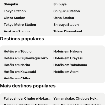
Shinjuku
Shibuya
Rembrandt Hotel Atsugi
Hotel Vista Atsugi
Tokyo Station
Shinjuku Station
Rembrandt Style Honatsugi
HOTEL LiVEMAX BUDGET Fuchu Annex
Ginza Station
Ueno Station
Hotel Livemax Fuchu
Sun Hotel Hachioji
Tokyo Metro Station
Shibuya Station
Keio Plaza Hotel Hachioji
HOTEL LiVEMAX Kitafuchu
Asakusa Station
Tokyo Disneyland
Laguna Suite Hotel & Wedding Shin-Yokohama
Super Hotel Shinyokohama
Destinos populares
Tokyo Disney Resort
Shinjuku Metro Station
Daiwa Roynet Hotel Shin-Yokohama
Shin Yokohama Prince Hotel
Shinagawa Station
Akasaka Station-Tokyo
Sorano Hotel
Capsule Plus Yokohama Sauna & Capsule
Hotéis em Tóquio
Hotéis em Hakone
Asakusa Metro Station
International Airport Haneda
Hotel The Knot Yokohama
Richmond Hotel Yokohama Ekimae
Hotéis em Fujikawaguchiko
Hotéis em Urayasu
Akihabara Station
Port of Tokyo
JR-East Hotel Mets Musashisakai
Hotéis em Narita
Hotéis em Yokohama
Ikebukuro Station
Ginza Metro Station
Hotéis em Kawasaki
Hotéis em Atami
Machida Station
Sagamiono Station
Hotéis em Chiba
Machida Squirrel Garden
Sagamihara Station
Mais destinos populares
Seya
Sanrio Puroland
Midori
Hashimoto Station
Fujiyoshida, Chubu e Hokuriku Hotéis
Yamanakako, Chubu e Hokuriku Hotéis
Ebina Station
Takadanobaba Station