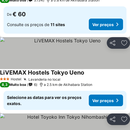
8,0
Muito boa
5.134
a 0.8 km de Akihabara Station
€ 60
De
Consulte os preços de
11 sites
Ver preços
Partilhar
Ad
LiVEMAX Hostels Tokyo Ueno
Hostel
Lavanderia no local
3 Estrelas
8,3
Muito boa
6
a 2.5 km de Akihabara Station
Selecione as datas para ver os preços
Ver preços
exatos.
Partilhar
Ad