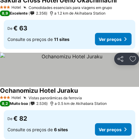
Sakura Cross Hotel Ueno Okachimachi
Hotel
Comodidades essenciais para viagens em grupo
3 Estrelas
8,9
Excelente
2.356
a 1.2 km de Akihabara Station
€ 63
De
Consulte os preços de
11 sites
Ver preços
Partilhar
Ad
Ochanomizu Hotel Juraku
Hotel
Vistas panorâmicas da ferrovia
3 Estrelas
8,2
Muito boa
2.536
a 0.5 km de Akihabara Station
€ 82
De
Consulte os preços de
6 sites
Ver preços