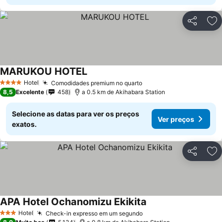
Partilhar
Ad
MARUKOU HOTEL
Hotel
Comodidades premium no quarto
4 Estrelas
8,5
Excelente
458
a 0.5 km de Akihabara Station
Selecione as datas para ver os preços
Ver preços
exatos.
Partilhar
Ad
APA Hotel Ochanomizu Ekikita
Hotel
Check-in expresso em um segundo
3 Estrelas