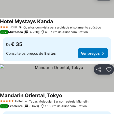
Hotel Mystays Kanda
Hotel
Quartos com vista para a cidade e isolamento acústico
3 Estrelas
8,2
Muito boa
4.250
a 0.7 km de Akihabara Station
€ 35
De
Consulte os preços de
8 sites
Ver preços
Partilhar
Ad
Mandarin Oriental, Tokyo
Hotel
Tapas Molecular Bar com estrela Michelin
5 Estrelas
9,3
Excelente
8.643
a 1.2 km de Akihabara Station