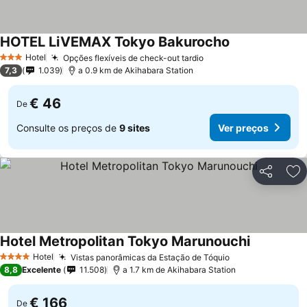
HOTEL LiVEMAX Tokyo Bakurocho
Hotel
Opções flexíveis de check-out tardio
3 Estrelas
7,3
1.039
a 0.9 km de Akihabara Station
€ 46
De
Consulte os preços de
9 sites
Ver preços
Partilhar
Ad
Hotel Metropolitan Tokyo Marunouchi
Hotel
Vistas panorâmicas da Estação de Tóquio
4 Estrelas
8,8
Excelente
11.508
a 1.7 km de Akihabara Station
€ 166
De