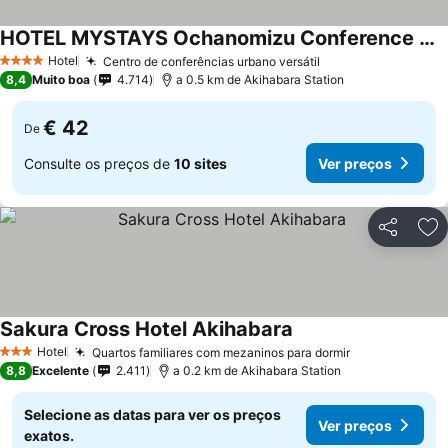
HOTEL MYSTAYS Ochanomizu Conference Center
Hotel
Centro de conferências urbano versátil
4 Estrelas
8,4
Muito boa
4.714
a 0.5 km de Akihabara Station
€ 42
De
Consulte os preços de
10 sites
Ver preços
Partilhar
Ad
Sakura Cross Hotel Akihabara
Hotel
Quartos familiares com mezaninos para dormir
3 Estrelas
8,8
Excelente
2.411
a 0.2 km de Akihabara Station
Selecione as datas para ver os preços
Ver preços
exatos.