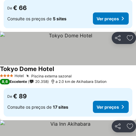
€ 66
De
Consulte os preços de
5 sites
Ver preços
Partilhar
Ad
Tokyo Dome Hotel
Hotel
Piscina externa sazonal
4 Estrelas
8,6
Excelente
20.358
a 2.0 km de Akihabara Station
€ 89
De
Consulte os preços de
17 sites
Ver preços
Partilhar
Ad