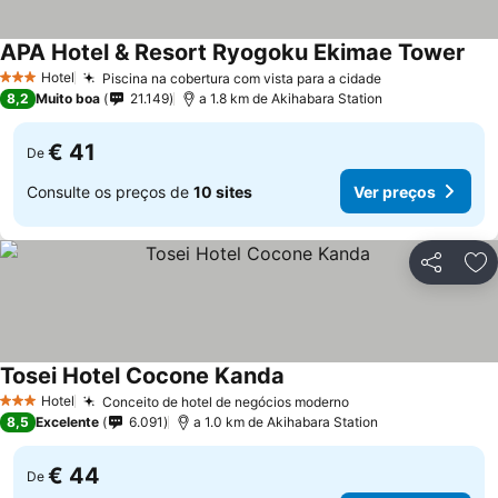
APA Hotel & Resort Ryogoku Ekimae Tower
Hotel
Piscina na cobertura com vista para a cidade
3 Estrelas
8,2
Muito boa
21.149
a 1.8 km de Akihabara Station
€ 41
De
Consulte os preços de
10 sites
Ver preços
Partilhar
Ad
Tosei Hotel Cocone Kanda
Hotel
Conceito de hotel de negócios moderno
3 Estrelas
8,5
Excelente
6.091
a 1.0 km de Akihabara Station
€ 44
De