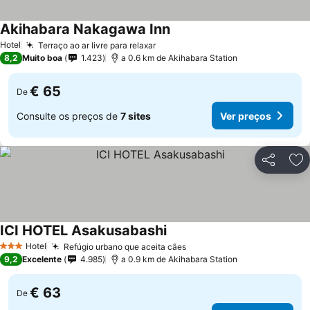
Akihabara Nakagawa Inn
Hotel
Terraço ao ar livre para relaxar
8,2
Muito boa
1.423
a 0.6 km de Akihabara Station
€ 65
De
Consulte os preços de
7 sites
Ver preços
Partilhar
Ad
ICI HOTEL Asakusabashi
Hotel
Refúgio urbano que aceita cães
3 Estrelas
9,2
Excelente
4.985
a 0.9 km de Akihabara Station
€ 63
De