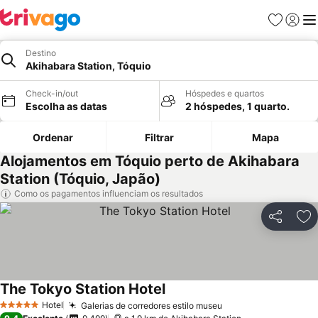
Favoritos
Iniciar
Me
Destino
Akihabara Station, Tóquio
Check-in/out
Hóspedes e quartos
Escolha as datas
2 hóspedes, 1 quarto.
Ordenar
Filtrar
Mapa
Alojamentos em Tóquio perto de Akihabara
Station (Tóquio, Japão)
Como os pagamentos influenciam os resultados
Partilhar
Ad
The Tokyo Station Hotel
Hotel
Galerias de corredores estilo museu
5 Estrelas