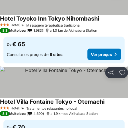
Hotel Toyoko Inn Tokyo Nihombashi
Hotel
Massagem terapêutica tradicional
3 Estrelas
8,1
Muito boa
1.983
a 1.0 km de Akihabara Station
€ 65
De
Consulte os preços de
9 sites
Ver preços
Partilhar
Ad
Hotel Villa Fontaine Tokyo - Otemachi
Hotel
Tratamentos relaxantes no local
3 Estrelas
8,1
Muito boa
4.690
a 1.9 km de Akihabara Station
€ 70
De