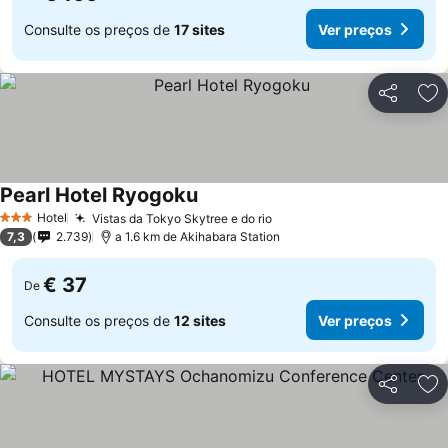
Consulte os preços de
17 sites
Ver preços
Partilhar
Ad
Pearl Hotel Ryogoku
Hotel
Vistas da Tokyo Skytree e do rio
3 Estrelas
7,3
2.739
a 1.6 km de Akihabara Station
€ 37
De
Consulte os preços de
12 sites
Ver preços
Partilhar
Ad