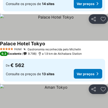
Consulte os preços de
14 sites
Ver preços
Partilhar
Ad
Palace Hotel Tokyo
Hotel
Gastronomia reconhecida pelo Michelin
5 Estrelas
9,3
Excelente
9.798
a 1.9 km de Akihabara Station
€ 562
De
Consulte os preços de
13 sites
Ver preços
Partilhar
Ad