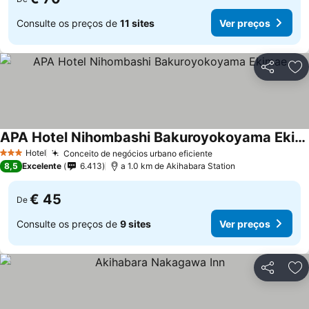
Consulte os preços de
11 sites
Ver preços
Partilhar
Ad
APA Hotel Nihombashi Bakuroyokoyama Ekimae
Hotel
Conceito de negócios urbano eficiente
3 Estrelas
8,5
Excelente
6.413
a 1.0 km de Akihabara Station
€ 45
De
Consulte os preços de
9 sites
Ver preços
Partilhar
Ad