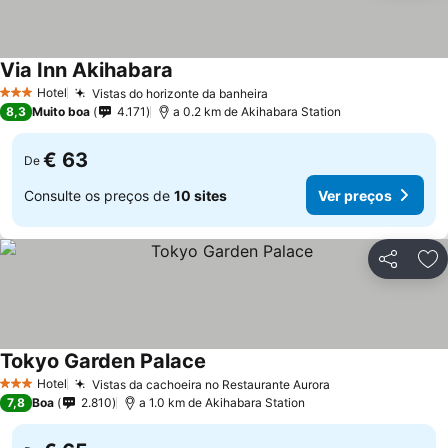
Via Inn Akihabara
Hotel
Vistas do horizonte da banheira
3 Estrelas
8,3
Muito boa
4.171
a 0.2 km de Akihabara Station
€ 63
De
Consulte os preços de
10 sites
Ver preços
Partilhar
Ad
Tokyo Garden Palace
Hotel
Vistas da cachoeira no Restaurante Aurora
3 Estrelas
7,8
Boa
2.810
a 1.0 km de Akihabara Station