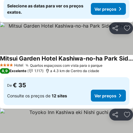
Selecione as datas para ver os preços
Ver preços
exatos.
Partilhar
Ad
Mitsui Garden Hotel Kashiwa-no-ha Park Side - Chiba
Ver preços
Hotel
Quartos espaçosos com vista para o parque
Ver preços
4 Estrelas
8,9
Excelente
1.117
a 4.3 km de Centro da cidade
€ 35
De
Consulte os preços de
12 sites
Ver preços
Partilhar
Ad