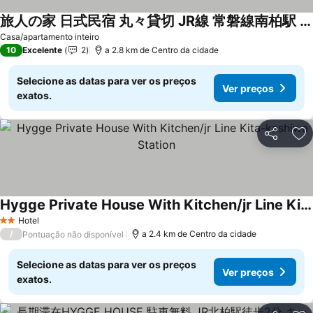
旅人の家 日式民宿 丸々貸切 JR線 常磐線南柏駅 アメニティ キッチン 調理器具 洗濯機 高速WiFi 上野まで30分
Ver preços
Casa/apartamento inteiro
10
Excelente
2
a 2.8 km de Centro da cidade
Selecione as datas para ver os preços
Ver preços
exatos.
Partilhar
Ad
Hygge Private House With Kitchen/jr Line Kita-kashiwa Station
Ver preços
Hotel
2 Estrelas
/
a 2.4 km de Centro da cidade
Pontuação não disponível
Selecione as datas para ver os preços
Ver preços
exatos.