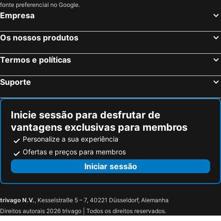
Tóquio, Kanto Hotéis
Osaka, Kinki Hotéis
fonte preferencial no Google.
Empresa
Quioto, Kinki Hotéis
Hakone, Kanto Hotéis
Takayama, Chubu e Hokuriku Hotéis
Hiroshima, Chugoku Hotéis
Os nossos produtos
Fujikawaguchiko, Chubu e Hokuriku Hotéis
Kanazawa, Chubu e Hokuriku Hotéis
Termos e políticas
Nagoya, Chubu e Hokuriku Hotéis
Suporte
Inicie sessão para desfrutar de
vantagens exclusivas para membros
Personalize a sua experiência
Ofertas e preços para membros
Iniciar sessão
trivago N.V.
, Kesselstraße 5 – 7, 40221 Düsseldorf, Alemanha
Direitos autorais 2026 trivago | Todos os direitos reservados.