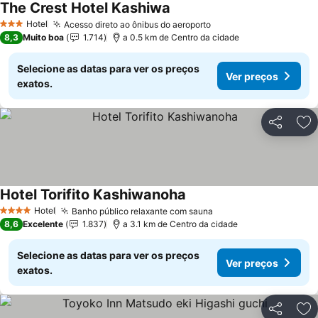
The Crest Hotel Kashiwa
Ver preços
Hotel
Acesso direto ao ônibus do aeroporto
Ver preços
3 Estrelas
8,3
Muito boa
1.714
a 0.5 km de Centro da cidade
Selecione as datas para ver os preços
Ver preços
exatos.
Partilhar
Ad
Hotel Torifito Kashiwanoha
Ver preços
Hotel
Banho público relaxante com sauna
Ver preços
4 Estrelas
8,6
Excelente
1.837
a 3.1 km de Centro da cidade
Selecione as datas para ver os preços
Ver preços
exatos.
Partilhar
Ad