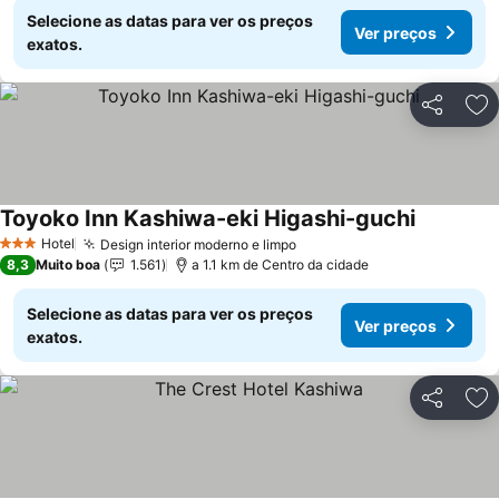
Selecione as datas para ver os preços
Ver preços
exatos.
Partilhar
Ad
Toyoko Inn Kashiwa-eki Higashi-guchi
Ver preço
Hotel
Design interior moderno e limpo
Ver preços
3 Estrelas
8,3
Muito boa
1.561
a 1.1 km de Centro da cidade
Selecione as datas para ver os preços
Ver preços
exatos.
Partilhar
Ad