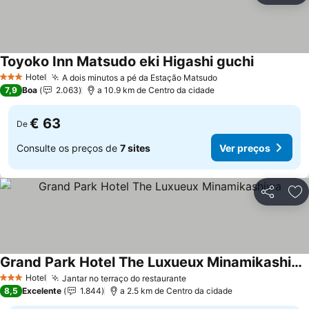
Toyoko Inn Matsudo eki Higashi guchi
Ver preço
Hotel
A dois minutos a pé da Estação Matsudo
Ver preços
3 Estrelas
7,9
Boa
2.063
a 10.9 km de Centro da cidade
€ 63
De
Consulte os preços de
7 sites
Ver preços
Partilhar
Ad
Grand Park Hotel The Luxueux Minamikashiwa
Ver preços
Hotel
Jantar no terraço do restaurante
Ver preços
3 Estrelas
8,5
Excelente
1.844
a 2.5 km de Centro da cidade