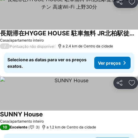
Partilhar
Ad
長期滞在HYGGE HOUSE 駐車無料 JR北柏駅徒歩2分 キッチン 高速Wi-Fi 上野30分
Ver preços
Casa/apartamento inteiro
/
a 2.4 km de Centro da cidade
Pontuação não disponível
Selecione as datas para ver os preços
Ver preços
exatos.
Partilhar
Ad
SUNNY House
Ver preços
Casa/apartamento inteiro
10
Excelente
3
a 1.2 km de Centro da cidade