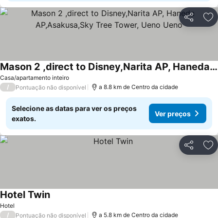
Partilhar
Ad
Mason 2 ,direct to Disney,Narita AP, Haneda AP,Asakusa,Sky Tree Tower, Ueno Ueno
Ver preços
Casa/apartamento inteiro
/
a 8.8 km de Centro da cidade
Pontuação não disponível
Selecione as datas para ver os preços
Ver preços
exatos.
Partilhar
Ad
Hotel Twin
Ver preços
Hotel
/
a 5.8 km de Centro da cidade
Pontuação não disponível