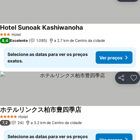
Hotel Sunoak Kashiwanoha
Ver preços
Hotel
3 Estrelas
8,4
Excelente
1.085
a 2.7 km de Centro da cidade
Selecione as datas para ver os preços
Ver preços
exatos.
Partilhar
Ad
ホテルリンクス柏市豊四季店
Ver preços
Hotel
5 Estrelas
7,2
24
a 3.2 km de Centro da cidade
Selecione as datas para ver os preços
Ver preços