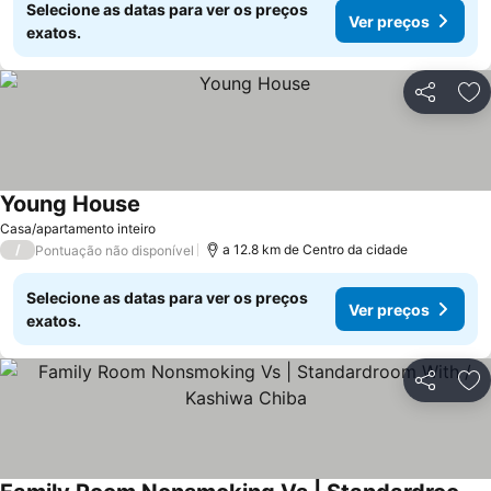
Selecione as datas para ver os preços
Ver preços
exatos.
Partilhar
Ad
Young House
Ver preços
Casa/apartamento inteiro
/
a 12.8 km de Centro da cidade
Pontuação não disponível
Selecione as datas para ver os preços
Ver preços
exatos.
Partilhar
Ad