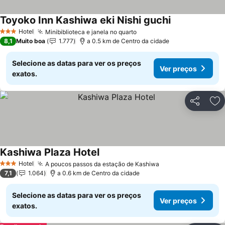
Toyoko Inn Kashiwa eki Nishi guchi
Ver preços
Hotel
Minibiblioteca e janela no quarto
Ver preços
3 Estrelas
8,1
Muito boa
1.777
a 0.5 km de Centro da cidade
Selecione as datas para ver os preços
Ver preços
exatos.
Partilhar
Ad
Kashiwa Plaza Hotel
Ver preços
Hotel
A poucos passos da estação de Kashiwa
Ver preços
3 Estrelas
7,1
1.064
a 0.6 km de Centro da cidade
Selecione as datas para ver os preços
Ver preços
exatos.