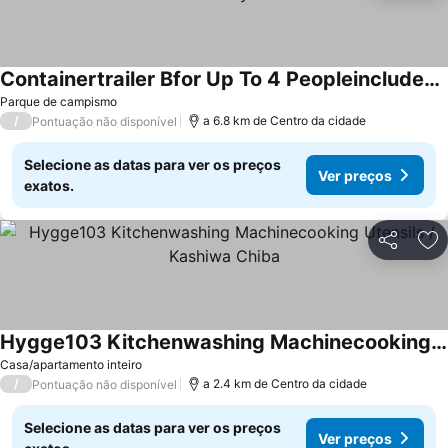
Containertrailer Bfor Up To 4 Peopleincludes Use / Kashiwa City Chiba
Ver preços
Parque de campismo
/
a 6.8 km de Centro da cidade
Pontuação não disponível
Selecione as datas para ver os preços
Ver preços
exatos.
Partilhar
Ad
Hygge103 Kitchenwashing Machinecooking Utensils / Kashiwa Chiba
Ver preços
Casa/apartamento inteiro
/
a 2.4 km de Centro da cidade
Pontuação não disponível
Selecione as datas para ver os preços
Ver preços