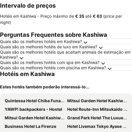
Intervalo de preços
Hotéis em Kashiwa -
Preço máximo
de
‎€ 35
até
‎€ 63
(price per
night)
Perguntas Frequentes sobre Kashiwa
Quais são os melhores hotéis em Kashiwa?
Quais são os melhores hotéis de luxo em Kashiwa?
Quais são os melhores hotéis que aceitam animais de estimação em
Kashiwa?
Quais são os melhores hotéis com spa em Kashiwa?
Quais são os melhores hotéis com piscina em Kashiwa?
Hotéis em Kashiwa
Estes hotéis também poderão interessá-lo...
Quintessa Hotel Chiba Funabashi
Mitsui Garden Hotel Kashiwa-no-ha Park Side - Chiba
YAWP! backpackers - Hostel
Hotel Route-Inn Mitsukaido Ekimae
Mitsui Garden Hotel Kashiwa-no-ha
Grand Park Hotel The Luxueux Minamikashiwa
Business Hotel La Firenze
Hotel Livemax Tokyo Ayase Ekimae