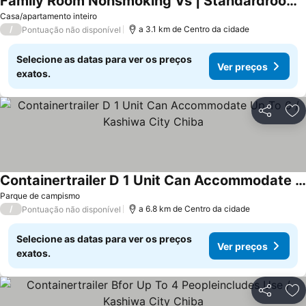
Family Room Nonsmoking Vs | Standardroom With / Kashiwa Chiba
Ver preços
Casa/apartamento inteiro
/
a 3.1 km de Centro da cidade
Pontuação não disponível
Selecione as datas para ver os preços
Ver preços
exatos.
Partilhar
Ad
Containertrailer D 1 Unit Can Accommodate Up To 6 / Kashiwa City Chiba
Ver preços
Parque de campismo
/
a 6.8 km de Centro da cidade
Pontuação não disponível
Selecione as datas para ver os preços
Ver preços
exatos.
Partilhar
Ad