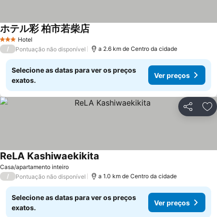
ホテル彩 柏市若柴店
Ver preços
Hotel
3 Estrelas
/
a 2.6 km de Centro da cidade
Pontuação não disponível
Selecione as datas para ver os preços
Ver preços
exatos.
Partilhar
Ad
ReLA Kashiwaekikita
Ver preços
Casa/apartamento inteiro
/
a 1.0 km de Centro da cidade
Pontuação não disponível
Selecione as datas para ver os preços
Ver preços
exatos.