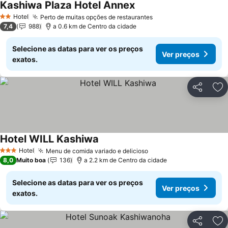
Kashiwa Plaza Hotel Annex
Ver preços
Hotel
Perto de muitas opções de restaurantes
Ver preços
2 Estrelas
7,4
988
a 0.6 km de Centro da cidade
Selecione as datas para ver os preços
Ver preços
exatos.
Partilhar
Ad
Hotel WILL Kashiwa
Ver preços
Hotel
Menu de comida variado e delicioso
Ver preços
3 Estrelas
8,0
Muito boa
136
a 2.2 km de Centro da cidade
Selecione as datas para ver os preços
Ver preços
exatos.
Partilhar
Ad