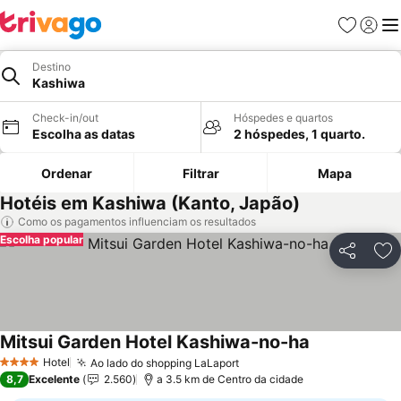
Favoritos
Iniciar
Me
Destino
Kashiwa
Check-in/out
Hóspedes e quartos
Escolha as datas
2 hóspedes, 1 quarto.
Ordenar
Filtrar
Mapa
Hotéis em Kashiwa (Kanto, Japão)
Como os pagamentos influenciam os resultados
Escolha popular
Partilhar
Ad
Mitsui Garden Hotel Kashiwa-no-ha
Ver preços
Hotel
Ao lado do shopping LaLaport
Ver preços
4 Estrelas
8,7
Excelente
2.560
a 3.5 km de Centro da cidade