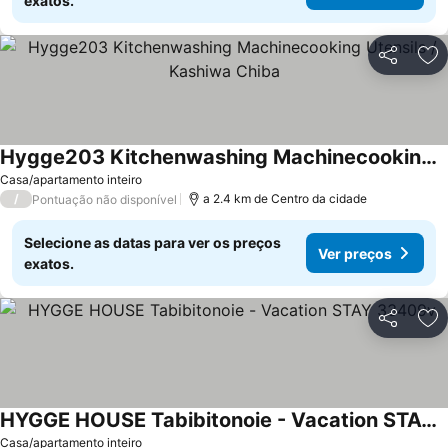
exatos.
Partilhar
Ad
Hygge203 Kitchenwashing Machinecooking Utensils / Kashiwa Chiba
Ver preços
Casa/apartamento inteiro
/
a 2.4 km de Centro da cidade
Pontuação não disponível
Selecione as datas para ver os preços
Ver preços
exatos.
Partilhar
Ad
HYGGE HOUSE Tabibitonoie - Vacation STAY 33409v
Ver preços
Casa/apartamento inteiro