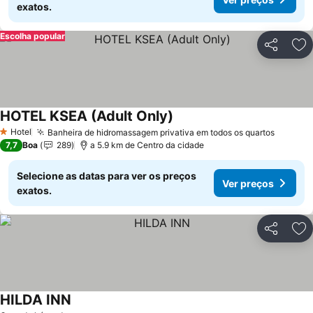
exatos.
Escolha popular
Partilhar
Ad
HOTEL KSEA (Adult Only)
Ver preços
Hotel
Banheira de hidromassagem privativa em todos os quartos
Ver pr
1 Estrelas
7,7
Boa
289
a 5.9 km de Centro da cidade
Selecione as datas para ver os preços
Ver preços
exatos.
Partilhar
Ad
HILDA INN
Ver preços