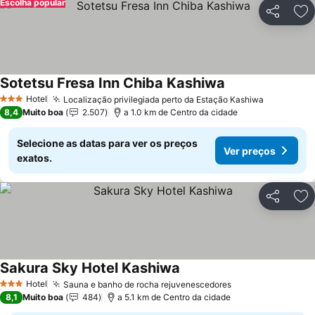
Escolha popular
Partilhar
Ad
Sotetsu Fresa Inn Chiba Kashiwa
Ver preços
Hotel
Localização privilegiada perto da Estação Kashiwa
Ver preço
3 Estrelas
8,4
Muito boa
2.507
a 1.0 km de Centro da cidade
Selecione as datas para ver os preços
Ver preços
exatos.
Partilhar
Ad
Sakura Sky Hotel Kashiwa
Ver preços
Hotel
Sauna e banho de rocha rejuvenescedores
Ver preços
3 Estrelas
8,1
Muito boa
484
a 5.1 km de Centro da cidade