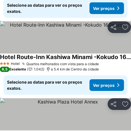
Selecione as datas para ver os preços
Ver preços
exatos.
Partilhar
Ad
Hotel Route-Inn Kashiwa Minami -Kokudo 16Gouzoi-
Ver preços
Hotel
Quartos melhorados com vista para a cidade
Ver preços
3 Estrelas
8,5
Excelente
1.042
a 5.4 km de Centro da cidade
Selecione as datas para ver os preços
Ver preços
exatos.
Partilhar
Ad