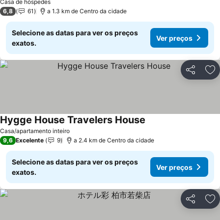
Casa de hóspedes
6,8
61
a 1.3 km de Centro da cidade
Selecione as datas para ver os preços
Ver preços
exatos.
Partilhar
Ad
Hygge House Travelers House
Ver preços
Casa/apartamento inteiro
9,6
Excelente
9
a 2.4 km de Centro da cidade
Selecione as datas para ver os preços
Ver preços
exatos.
Partilhar
Ad