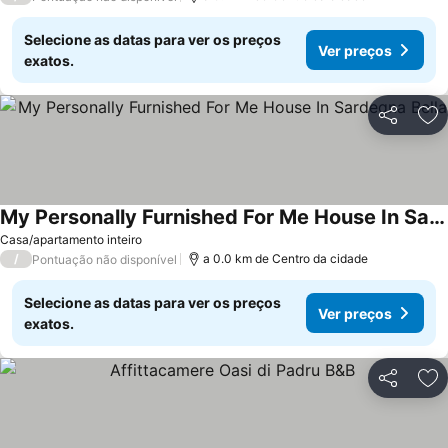
Selecione as datas para ver os preços
Ver preços
exatos.
Partilhar
Ad
My Personally Furnished For Me House In Sardegna Bella
Casa/apartamento inteiro
/
a 0.0 km de Centro da cidade
Pontuação não disponível
Selecione as datas para ver os preços
Ver preços
exatos.
Partilhar
Ad