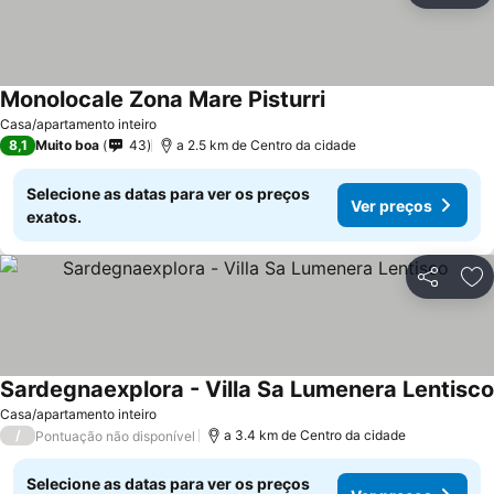
Monolocale Zona Mare Pisturri
Casa/apartamento inteiro
8,1
Muito boa
43
a 2.5 km de Centro da cidade
Selecione as datas para ver os preços
Ver preços
exatos.
Partilhar
Ad
Sardegnaexplora - Villa Sa Lumenera Lentisco
Casa/apartamento inteiro
/
a 3.4 km de Centro da cidade
Pontuação não disponível
Selecione as datas para ver os preços