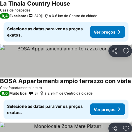
La Tinaia Country House
Casa de hóspedes
9,4
Excelente
240
a 0.6 km de Centro da cidade
Selecione as datas para ver os preços
Ver preços
exatos.
Partilhar
Ad
BOSA Appartamenti ampio terrazzo con vista
Casa/apartamento inteiro
8,0
Muito boa
8
a 2.9 km de Centro da cidade
Selecione as datas para ver os preços
Ver preços
exatos.
Partilhar
Ad