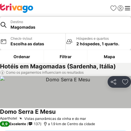
Favoritos
Iniciar
Me
Destino
Magomadas
Check-in/out
Hóspedes e quartos
Escolha as datas
2 hóspedes, 1 quarto.
Ordenar
Filtrar
Mapa
Hotéis em Magomadas (Sardenha, Itália)
Como os pagamentos influenciam os resultados
Partilhar
Ad
Domo Serra E Mesu
Aparthotel
Vistas panorâmicas da vinha e do mar
8,9
Excelente
137
a 1.9 km de Centro da cidade