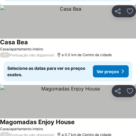
Partilhar
Ad
Casa Bea
Casa/apartamento inteiro
/
a 0.0 km de Centro da cidade
Pontuação não disponível
Selecione as datas para ver os preços
Ver preços
exatos.
Partilhar
Ad
Magomadas Enjoy House
Casa/apartamento inteiro
/
a 0.7 km de Centro da cidade
Pontuação não disponível