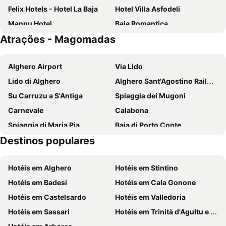
Felix Hotels - Hotel La Baja
Hotel Villa Asfodeli
Mannu Hotel
Baia Romantica
Atrações - Magomadas
Palazzo Pischedda
S’ammentu house
Corte Fiorita Albergo Diffuso
Hotel Locanda Minerva
Alghero Airport
Via Lido
Hotel Sa Lumenera
Giardini Malaspina
Lido di Alghero
Alghero Sant'Agostino Railway Station
Bosa Queen House
La Torre del Pozzo Guest House
Su Carruzu a S'Antiga
Spiaggia dei Mugoni
Agriturismo Sa Murta
Antica Dimora del Gruccione
Carnevale
Calabona
Hotel Bellavista S'Archittu
Spiaggia di Maria Pia
Baia di Porto Conte
Destinos populares
Su Lagu Omodeo
Pivarada
Fertilia
Spiaggia di Punta Negra
Hotéis em Alghero
Hotéis em Stintino
Punta Negra
Lazzaretto
Hotéis em Badesi
Hotéis em Cala Gonone
Spiaggia Turas
Bosa Marina
Hotéis em Castelsardo
Hotéis em Valledoria
Spiaggia Compoltitu
San Leonardo di Siete Fuentes
Hotéis em Sassari
Hotéis em Trinità d'Agultu e Vignola
Santa Caterina di Pittinuri
S'Archittu