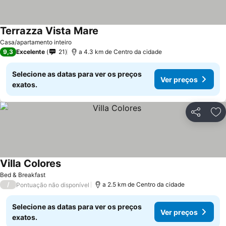
Terrazza Vista Mare
Casa/apartamento inteiro
9,3
Excelente
21
a 4.3 km de Centro da cidade
Selecione as datas para ver os preços
Ver preços
exatos.
Partilhar
Ad
Villa Colores
Bed & Breakfast
/
a 2.5 km de Centro da cidade
Pontuação não disponível
Selecione as datas para ver os preços
Ver preços
exatos.