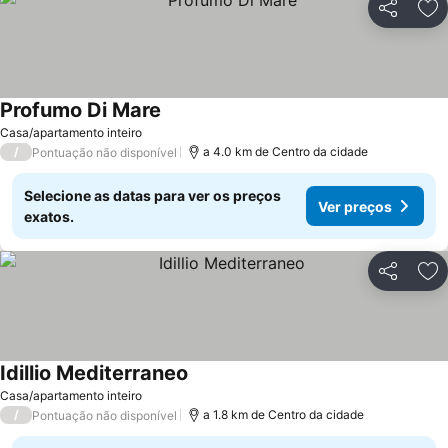
Partilhar
Ad
Profumo Di Mare
Casa/apartamento inteiro
/
a 4.0 km de Centro da cidade
Pontuação não disponível
Selecione as datas para ver os preços
Ver preços
exatos.
Partilhar
Ad
Idillio Mediterraneo
Casa/apartamento inteiro
/
a 1.8 km de Centro da cidade
Pontuação não disponível