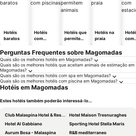
Hotéis
Hotéis
Hotéis que
Hotéis na
Hoté
baratos
com
permitem
praia
com
piscinas
animais
esta
ment
Perguntas Frequentes sobre Magomadas
Quais são os melhores hotéis em Magomadas?
Quais são os melhores hotéis que aceitam animais de estimação em
Magomadas?
Quais são os melhores hotéis com spa em Magomadas?
Quais são os melhores hotéis com piscina em Magomadas?
Hotéis em Magomadas
Estes hotéis também poderão interessá-lo...
Club Malaspina Hotel & Resort
Hotel Maison Tresnuraghes
Hotel Al Gabbiano
Sporting Hotel Stella Maris
Aurum Bosa - Malaspina
R&B mediterraneo