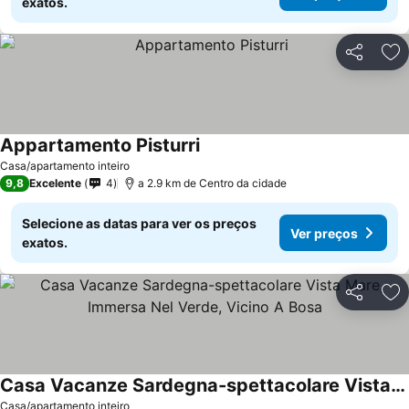
exatos.
Partilhar
Ad
Appartamento Pisturri
Casa/apartamento inteiro
9,8
Excelente
4
a 2.9 km de Centro da cidade
Selecione as datas para ver os preços
Ver preços
exatos.
Partilhar
Ad
Casa Vacanze Sardegna-spettacolare Vista Mare, Immersa Nel Verde, Vicino A Bosa
Casa/apartamento inteiro