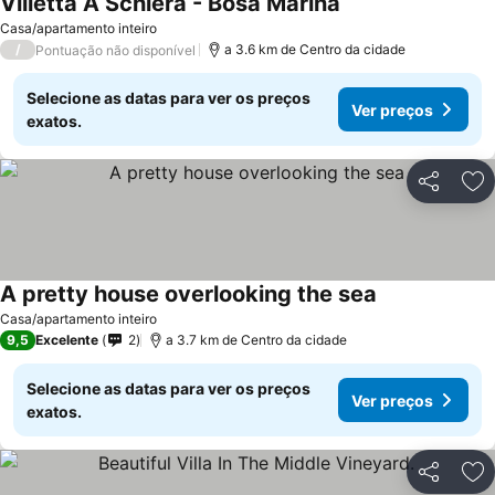
Villetta A Schiera - Bosa Marina
Casa/apartamento inteiro
/
a 3.6 km de Centro da cidade
Pontuação não disponível
Selecione as datas para ver os preços
Ver preços
exatos.
Partilhar
Ad
A pretty house overlooking the sea
Casa/apartamento inteiro
9,5
Excelente
2
a 3.7 km de Centro da cidade
Selecione as datas para ver os preços
Ver preços
exatos.
Partilhar
Ad