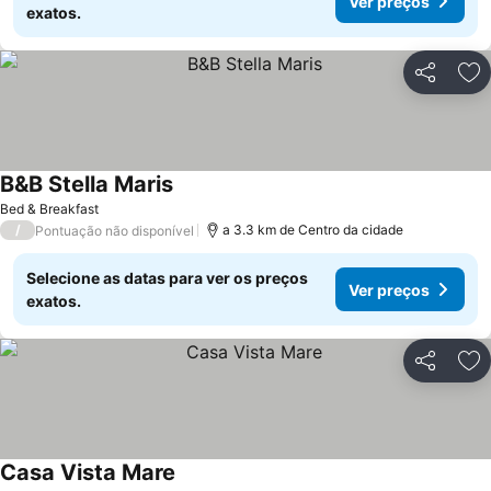
Ver preços
exatos.
Partilhar
Ad
B&B Stella Maris
Bed & Breakfast
/
a 3.3 km de Centro da cidade
Pontuação não disponível
Selecione as datas para ver os preços
Ver preços
exatos.
Partilhar
Ad
Casa Vista Mare