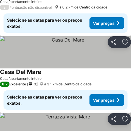
Casa/apartamento inteiro
/
a 0.2 km de Centro da cidade
Pontuação não disponível
Selecione as datas para ver os preços
Ver preços
exatos.
Partilhar
Ad
Casa Del Mare
Casa/apartamento inteiro
8,7
Excelente
3
a 3.1 km de Centro da cidade
Selecione as datas para ver os preços
Ver preços
exatos.
Partilhar
Ad