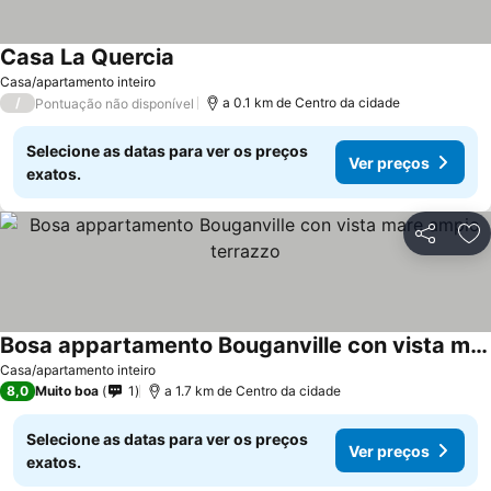
Casa La Quercia
Casa/apartamento inteiro
/
a 0.1 km de Centro da cidade
Pontuação não disponível
Selecione as datas para ver os preços
Ver preços
exatos.
Partilhar
Ad
Bosa appartamento Bouganville con vista mare ampio terrazzo
Casa/apartamento inteiro
8,0
Muito boa
1
a 1.7 km de Centro da cidade
Selecione as datas para ver os preços
Ver preços
exatos.