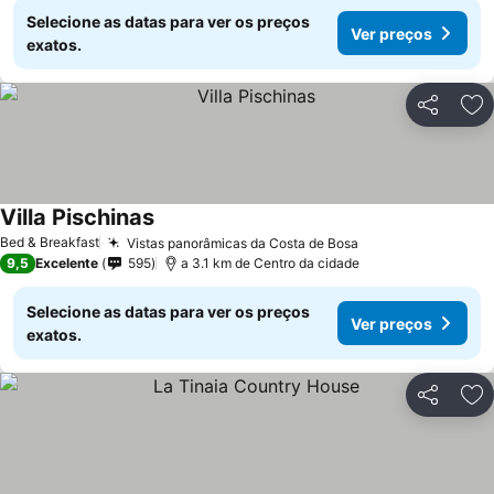
Selecione as datas para ver os preços
Ver preços
exatos.
Partilhar
Ad
Villa Pischinas
Bed & Breakfast
Vistas panorâmicas da Costa de Bosa
9,5
Excelente
595
a 3.1 km de Centro da cidade
Selecione as datas para ver os preços
Ver preços
exatos.
Partilhar
Ad