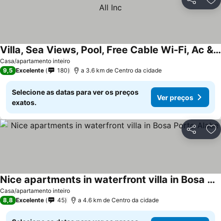
Partilhar
Ad
Villa, Sea Views, Pool, Free Cable Wi-Fi, Ac & Heating, All Inc
Casa/apartamento inteiro
9,5
Excelente
180
a 3.6 km de Centro da cidade
Selecione as datas para ver os preços
Ver preços
exatos.
Partilhar
Ad
Nice apartments in waterfront villa in Bosa Porto Alabe
Casa/apartamento inteiro
8,8
Excelente
45
a 4.6 km de Centro da cidade