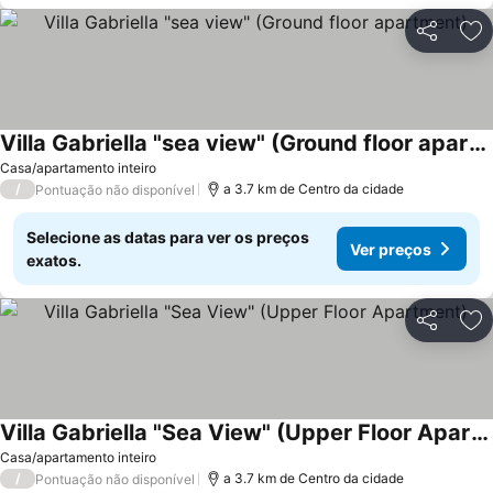
Partilhar
Ad
Villa Gabriella "sea view" (Ground floor apartment)
Casa/apartamento inteiro
/
a 3.7 km de Centro da cidade
Pontuação não disponível
Selecione as datas para ver os preços
Ver preços
exatos.
Partilhar
Ad
Villa Gabriella "Sea View" (Upper Floor Apartment)
Casa/apartamento inteiro
/
a 3.7 km de Centro da cidade
Pontuação não disponível