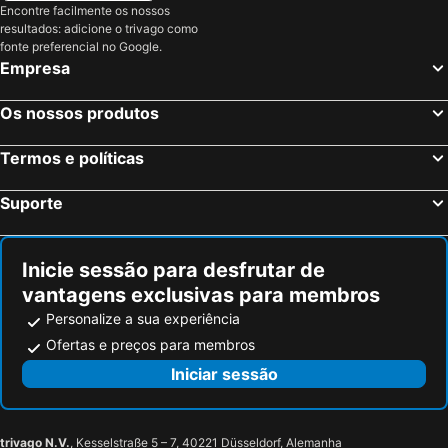
Encontre facilmente os nossos
Badesi, Sardenha Hotéis
Cala Gonone, Sardenha Hotéis
resultados: adicione o trivago como
Castelsardo, Sardenha Hotéis
Roma, Lazio Hotéis
fonte preferencial no Google.
Empresa
Milão, Lombardia Hotéis
Veneza, Veneto Hotéis
Florença, Toscana Hotéis
Nápoles, Campanha Hotéis
Os nossos produtos
Bolonha, Emília-Romanha Hotéis
Palermo, Sicília Hotéis
Termos e políticas
Verona, Veneto Hotéis
Cagliari, Sardenha Hotéis
Suporte
Inicie sessão para desfrutar de
vantagens exclusivas para membros
Personalize a sua experiência
Ofertas e preços para membros
Iniciar sessão
trivago N.V.
, Kesselstraße 5 – 7, 40221 Düsseldorf, Alemanha