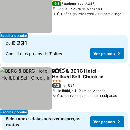
3 Estrelas
9,1
Excelente
2.842
Eich, a 12.2 km de Menznau
Culinária gourmet com vista para o lago
Ver
Escolha popular
€ 231
De
Consulte os preços de
7 sites
Ver preços
BERG & BERG Hotel -
Partilhar
Adicionar aos favoritos
Hellbühl Self-Check-in
Ver preços
3 Estrelas
7,2
954
Hellbühl, a 11.9 km de Menznau
Cozinhas compactas bem equipadas
Ver p
Escolha popular
Selecione as datas para ver os preços
Ver preços
exatos.