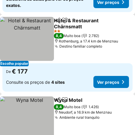
Ver preços
exatos.
Hotel & Restaurant
Partilhar
Adicionar aos favoritos
Chärnsmatt
Ver preços
2 Estrelas
8,4
Muito boa
2.782
Rothenburg, a 17.4 km de Menznau
Destino familiar completo
Ver preços
Escolha popular
€ 177
De
Consulte os preços de
4 sites
Ver preços
Wyna Motel
Partilhar
Adicionar aos favoritos
Ver preços
8,4
Muito boa
1.426
Neudorf, a 16.9 km de Menznau
Ambiente rural tranquilo
Ver preços