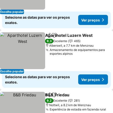
Escolha popular
Selecione as datas para ver os preços
Ver preços
exatos.
Aparthotel Luzern West
Partilhar
Adicionar aos favoritos
Ve
9,3
Excelente
465
Alberswil, a 7.7 km de Menznau
Armazenamento de equipamentos para
esportes alpinos
Escolha popular
Selecione as datas para ver os preços
Ver preços
exatos.
B&B Friedau
Partilhar
Adicionar aos favoritos
Ver preços
9,2
Excelente
281
Nottwil, a 8.2 km de Menznau
Experiência de estadia em fazenda rural
Ver