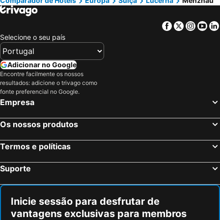
Comparador de Hotéis
Europa
Suíça
Lucerna
Menznau
Leukerbad, Valais Hotéis
Weggis, Lucerna Hotéis
Spreitenbach, Aargau Hotéis
Freiburg-Fribourg, Friburgo Hotéis
Facebook
Twitter
Insta
Yo
Lörrach, Bade-Vurtemberga Hotéis
Kriens, Lucerna Hotéis
Selecione o seu país
Zurique, Zurique Hotéis
Basileia, Basileia Hotéis
Lucerna, Lucerna Hotéis
Interlaken, Berna Hotéis
Adicionar no Google
Berna, Berna Hotéis
Chur, Grisões Hotéis
Encontre facilmente os nossos
resultados: adicione o trivago como
Saint-Louis, Alsácia Hotéis
Grindelwald, Berna Hotéis
fonte preferencial no Google.
Weil am Rhein, Bade-Vurtemberga Hotéis
Genébra, Genébra Hotéis
Empresa
Lausanne, Vaud Hotéis
Cointrin, Genébra Hotéis
Os nossos produtos
St. Moritz, Grisões Hotéis
Termos e políticas
Suporte
Inicie sessão para desfrutar de
vantagens exclusivas para membros