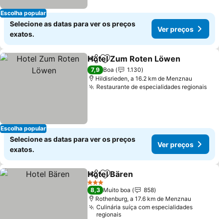
Escolha popular
Selecione as datas para ver os preços
Ver preços
exatos.
Hotel Zum Roten Löwen
Partilhar
Adicionar aos favoritos
V
7,9
Boa
1.130
Hildisrieden, a 16.2 km de Menznau
Restaurante de especialidades regionais
Ver
Escolha popular
Selecione as datas para ver os preços
Ver preços
exatos.
Hotel Bären
Partilhar
Adicionar aos favoritos
Ver preços
3 Estrelas
8,3
Muito boa
858
Rothenburg, a 17.6 km de Menznau
Culinária suíça com especialidades
regionais