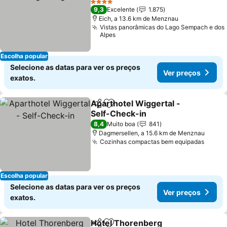
Ver preços
4 Estrelas
9,3
Excelente
1.875
Eich, a 13.6 km de Menznau
Vistas panorâmicas do Lago Sempach e dos
Alpes
Escolha popular
Selecione as datas para ver os preços
Ver preços
exatos.
Aparthotel Wiggertal -
Partilhar
Adicionar aos favoritos
Self-Check-in
Ver preços
8,4
Muito boa
841
Dagmersellen, a 15.6 km de Menznau
Cozinhas compactas bem equipadas
Ver p
Escolha popular
Selecione as datas para ver os preços
Ver preços
exatos.
Hotel Thorenberg