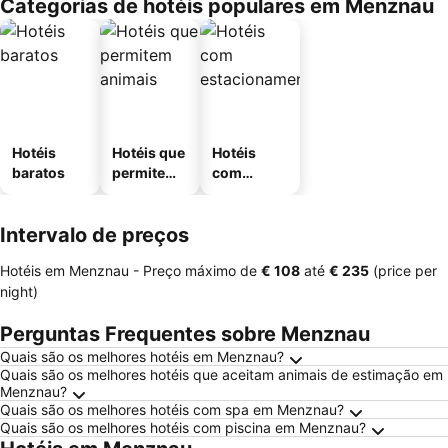
Categorias de hotéis populares em Menznau
Hotéis
Hotéis que
Hotéis
baratos
permitem
com
animais
estaciona
mento
Intervalo de preços
Hotéis em Menznau -
Preço máximo
de
‎€ 108
até
‎€ 235
(price per
night)
Perguntas Frequentes sobre Menznau
Quais são os melhores hotéis em Menznau?
Quais são os melhores hotéis que aceitam animais de estimação em
Menznau?
Quais são os melhores hotéis com spa em Menznau?
Quais são os melhores hotéis com piscina em Menznau?