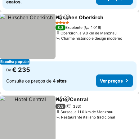
exatos.
Hirschen Oberkirch
Partilhar
Adicionar aos favoritos
Ver pr
4 Estrelas
8,8
Excelente
1.016
Oberkirch, a 9.8 km de Menznau
Charme histórico e design moderno
Ver pr
Escolha popular
€ 235
De
Consulte os preços de
4 sites
Ver preços
Hotel Central
Partilhar
Adicionar aos favoritos
Ver preços
6,9
383
Sursee, a 11.0 km de Menznau
Restaurante italiano tradicional
Ver preço