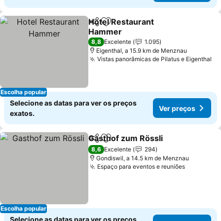
Hotel Restaurant
Partilhar
Adicionar aos favoritos
Hammer
Ver preços
8,8
Excelente
1.095
Eigenthal, a 15.9 km de Menznau
Vistas panorâmicas de Pilatus e Eigenthal
Ve
Escolha popular
Selecione as datas para ver os preços
Ver preços
exatos.
Gasthof zum Rössli
Partilhar
Adicionar aos favoritos
Ver pr
8,6
Excelente
294
Gondiswil, a 14.5 km de Menznau
Espaço para eventos e reuniões
Ver preço
Escolha popular
Selecione as datas para ver os preços