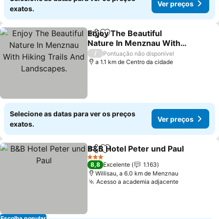
Ver preços
exatos.
Enjoy The Beautiful
Partilhar
Adicionar aos favoritos
Nature In Menznau With
Hiking Trails And
Ver preços
/
Pontuação não disponível
Landscapes.
a 1.1 km de Centro da cidade
Selecione as datas para ver os preços
Ver preços
exatos.
B&B Hotel Peter und Paul
Partilhar
Adicionar aos favoritos
V
3 Estrelas
8,8
Excelente
1.163
Willisau, a 6.0 km de Menznau
Acesso a academia adjacente
Ver preços
Escolha popular