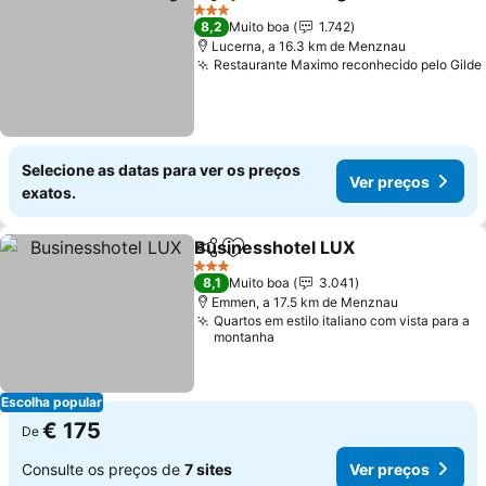
Partilhar
Adicionar aos favoritos
Ver pre
3 Estrelas
8,2
Muito boa
1.742
Lucerna, a 16.3 km de Menznau
Restaurante Maximo reconhecido pelo Gilde
Selecione as datas para ver os preços
Ver preços
exatos.
Businesshotel LUX
Partilhar
Adicionar aos favoritos
Ver pre
3 Estrelas
8,1
Muito boa
3.041
Emmen, a 17.5 km de Menznau
Quartos em estilo italiano com vista para a
montanha
Escolha popular
€ 175
De
Consulte os preços de
7 sites
Ver preços