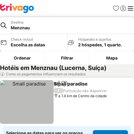
Favoritos
Iniciar
Me
Destino
Menznau
Check-in/out
Hóspedes e quartos
Escolha as datas
2 hóspedes, 1 quarto.
Ordenar
Filtrar
Mapa
Hotéis em Menznau (Lucerna, Suíça)
Como os pagamentos influenciam os resultados
Small paradise
Partilhar
Adicionar aos favoritos
Ver preços
/
Pontuação não disponível
a 1.4 km de Centro da cidade
Selecione as datas para ver os preços