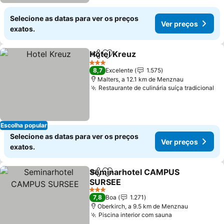
Selecione as datas para ver os preços
Ver preços
exatos.
Hotel Kreuz
Partilhar
Adicionar aos favoritos
Ver preços
3 Estrelas
8,7
Excelente
1.575
Malters, a 12.1 km de Menznau
Restaurante de culinária suíça tradicional
Ve
Escolha popular
Selecione as datas para ver os preços
Ver preços
exatos.
Seminarhotel CAMPUS
Partilhar
Adicionar aos favoritos
SURSEE
Ver preços
3 Estrelas
7,8
Boa
1.271
Oberkirch, a 9.5 km de Menznau
Piscina interior com sauna
Ver preços