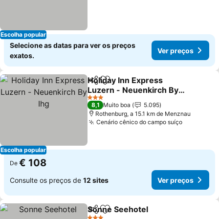
Escolha popular
Selecione as datas para ver os preços
Ver preços
exatos.
Holiday Inn Express
Partilhar
Adicionar aos favoritos
Luzern - Neuenkirch By
Ihg
Ver preços
3 Estrelas
8,1
Muito boa
5.095
Rothenburg, a 15.1 km de Menznau
Cenário cênico do campo suíço
Ver preço
Escolha popular
€ 108
De
Consulte os preços de
12 sites
Ver preços
Sonne Seehotel
Partilhar
Adicionar aos favoritos
Ver preço