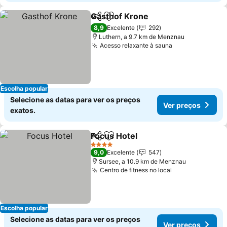
Gasthof Krone
Partilhar
Adicionar aos favoritos
Ver preços
8,9
Excelente
292
Luthern, a 9.7 km de Menznau
Acesso relaxante à sauna
Ver preços
Escolha popular
Selecione as datas para ver os preços
Ver preços
exatos.
Focus Hotel
Partilhar
Adicionar aos favoritos
Ver preços
4 Estrelas
9,0
Excelente
547
Sursee, a 10.9 km de Menznau
Centro de fitness no local
Ver preços
Escolha popular
Selecione as datas para ver os preços
Ver preços