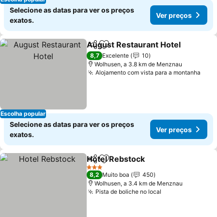
Selecione as datas para ver os preços
Ver preços
exatos.
August Restaurant Hotel
Partilhar
Adicionar aos favoritos
V
8,7
Excelente
10
Wolhusen, a 3.8 km de Menznau
Alojamento com vista para a montanha
Ver 
Escolha popular
Selecione as datas para ver os preços
Ver preços
exatos.
Hotel Rebstock
Partilhar
Adicionar aos favoritos
Ver preços
3 Estrelas
8,2
Muito boa
450
Wolhusen, a 3.4 km de Menznau
Pista de boliche no local
Ver preços