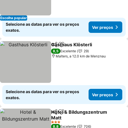
Escolha popular
Selecione as datas para ver os preços
Ver preços
exatos.
Gasthaus Klösterli
Partilhar
Adicionar aos favoritos
Ver pre
8,5
Excelente
29
Malters, a 12.0 km de Menznau
Selecione as datas para ver os preços
Ver preços
exatos.
Hotel & Bildungszentrum
Partilhar
Adicionar aos favoritos
Matt
Ver preços
3 Estrelas
8,8
Excelente
706