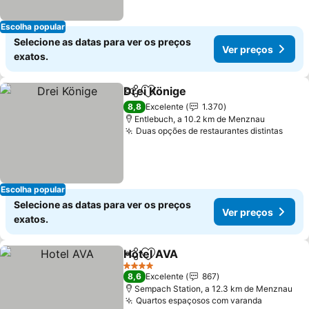
Escolha popular
Selecione as datas para ver os preços
Ver preços
exatos.
Drei Könige
Partilhar
Adicionar aos favoritos
Ver preços
8,8
Excelente
1.370
Entlebuch, a 10.2 km de Menznau
Duas opções de restaurantes distintas
Ver 
Escolha popular
Selecione as datas para ver os preços
Ver preços
exatos.
Hotel AVA
Partilhar
Adicionar aos favoritos
Ver preços
4 Estrelas
8,6
Excelente
867
Sempach Station, a 12.3 km de Menznau
Quartos espaçosos com varanda
Ver preç