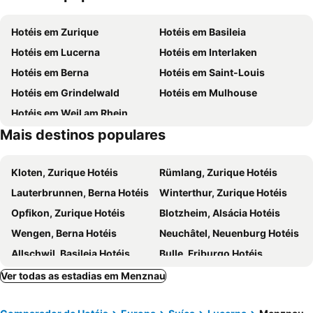
Enge
Luzerner Fasnacht
Hotéis em Zurique
Hotéis em Basileia
Zollikon Train Station
Lucerne Festival in Summer
Hotéis em Lucerna
Hotéis em Interlaken
Stadthaus
Altstetten
Hotéis em Berna
Hotéis em Saint-Louis
Stadion Letzigrund
Langstrasse
Hotéis em Grindelwald
Hotéis em Mulhouse
Pilatus Goldene Rundfahrt
Pilatus Bergbahnen
Hotéis em Weil am Rhein
Pilatus
Pilatus Seilpark
Mais destinos populares
Museu Histórico
Museggmauer
Igreja dos Jesuítas
Länggasse
Kloten, Zurique Hotéis
Rümlang, Zurique Hotéis
Sattel-Hochstuckli
Lake Lucerne
Lauterbrunnen, Berna Hotéis
Winterthur, Zurique Hotéis
Fraumünster
Zibelemärit
Opfikon, Zurique Hotéis
Blotzheim, Alsácia Hotéis
St Beatus Höhlen
Swiss Toy
Wengen, Berna Hotéis
Neuchâtel, Neuenburg Hotéis
Hallwilersee
tibits
Allschwil, Basileia Hotéis
Bulle, Friburgo Hotéis
Horw, Lucerna Hotéis
Kandersteg, Berna Hotéis
Ver todas as estadias em Menznau
Thun, Berna Hotéis
Granges-Paccot, Friburgo Hotéis