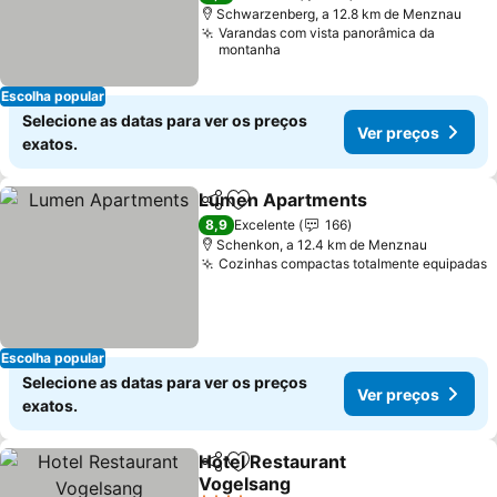
Schwarzenberg, a 12.8 km de Menznau
Varandas com vista panorâmica da
montanha
Escolha popular
Selecione as datas para ver os preços
Ver preços
exatos.
Lumen Apartments
Partilhar
Adicionar aos favoritos
Ver pr
8,9
Excelente
166
Schenkon, a 12.4 km de Menznau
Cozinhas compactas totalmente equipadas
V
Escolha popular
Selecione as datas para ver os preços
Ver preços
exatos.
Hotel Restaurant
Partilhar
Adicionar aos favoritos
Vogelsang