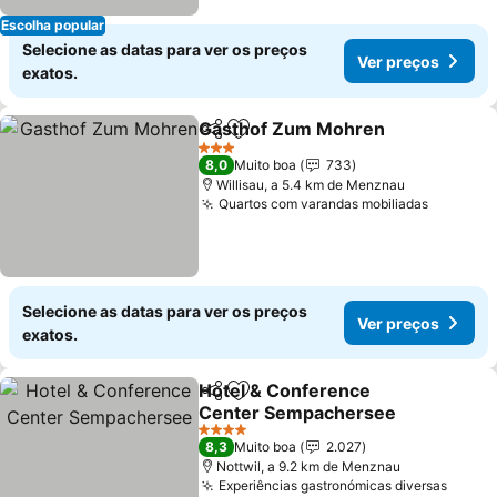
Escolha popular
Selecione as datas para ver os preços
Ver preços
exatos.
Gasthof Zum Mohren
Partilhar
Adicionar aos favoritos
Ver 
3 Estrelas
8,0
Muito boa
733
Willisau, a 5.4 km de Menznau
Quartos com varandas mobiliadas
Ver pre
Selecione as datas para ver os preços
Ver preços
exatos.
Hotel & Conference
Partilhar
Adicionar aos favoritos
Center Sempachersee
Ver preços
4 Estrelas
8,3
Muito boa
2.027
Nottwil, a 9.2 km de Menznau
Experiências gastronómicas diversas
Ver p