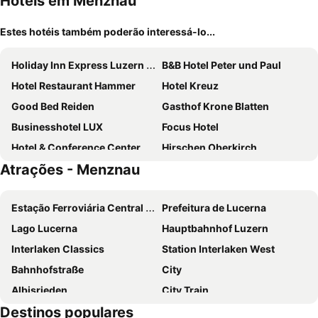
Hotéis em Menznau
Estes hotéis também poderão interessá-lo...
Holiday Inn Express Luzern - Neuenkirch By Ihg
B&B Hotel Peter und Paul
Hotel Restaurant Hammer
Hotel Kreuz
Good Bed Reiden
Gasthof Krone Blatten
Businesshotel LUX
Focus Hotel
Hotel & Conference Center Sempachersee
Hirschen Oberkirch
Atrações - Menznau
Hotel Zum Roten Löwen
Gasthof Zum Mohren
Hotel Central
Gasthaus Klösterli
Estação Ferroviária Central de Berna
Prefeitura de Lucerna
Sonne Seehotel
Hotel Thorenberg
Lago Lucerna
Hauptbahnhof Luzern
Hotel Bären
feRUS Hotel
Interlaken Classics
Station Interlaken West
Easy - Living Budget Rooms
Sonne
Bahnhofstraße
City
Château Gütsch
Albisrieden
City Train
Destinos populares
Station Interlaken East
Stade de Suisse