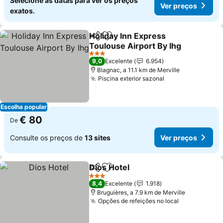
Selecione as datas para ver os preços
Ver preços
exatos.
Holiday Inn Express
Partilhar
Adicionar aos favoritos
Toulouse Airport By Ihg
3 Estrelas
9,0
Excelente
6.954
Blagnac, a 11.1 km de Merville
Piscina exterior sazonal
Escolha popular
€ 80
De
Consulte os preços de
13 sites
Ver preços
Dios Hotel
Partilhar
Adicionar aos favoritos
3 Estrelas
8,4
Excelente
1.918
Bruguières, a 7.9 km de Merville
Opções de refeições no local