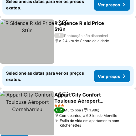
Selecione as datas para ver os preços
Ver preços
exatos.
R Sidence R sid Price
Partilhar
Adicionar aos favoritos
St6n
/
Pontuação não disponível
a 2.4 km de Centro da cidade
Selecione as datas para ver os preços
Ver preços
exatos.
Appart'City Confort
Partilhar
Adicionar aos favoritos
Toulouse Aéroport
Cornebarrieu
3 Estrelas
8,2
Muito boa
1.986
Cornebarrieu, a 6.8 km de Merville
Estilo de vida em apartamento com
kitchenettes