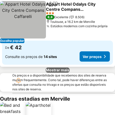
Appart Hotel Odalys City
Partilhar
Adicionar aos favoritos
Centre Compans
Caffarelli
3 Estrelas
8,8
Excelente
8.506
Toulouse, a 16.2 km de Merville
Estúdios modernos com cozinha própria
Escolha popular
€ 42
De
Consulte os preços de
14 sites
Ver preços
Mostrar mais
Os preços e a disponibilidade que recebemos dos sites de reserva
mudam frequentemente. Como tal, pode haver diferenças entre as
ofertas que consulta no trivago e os preços que estão disponíveis
nos sites de reserva.
Outras estadias em Merville