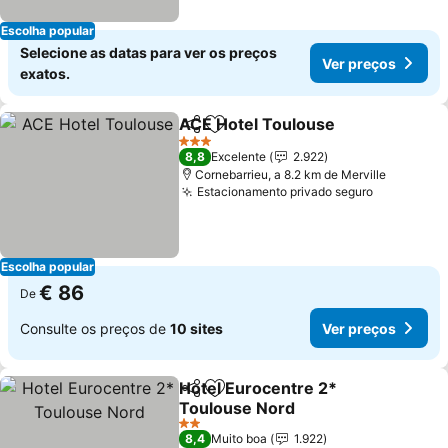
Escolha popular
Selecione as datas para ver os preços
Ver preços
exatos.
ACE Hotel Toulouse
Partilhar
Adicionar aos favoritos
3 Estrelas
8,8
Excelente
2.922
Cornebarrieu, a 8.2 km de Merville
Estacionamento privado seguro
Escolha popular
€ 86
De
Consulte os preços de
10 sites
Ver preços
Hotel Eurocentre 2*
Partilhar
Adicionar aos favoritos
Toulouse Nord
2 Estrelas
8,4
Muito boa
1.922