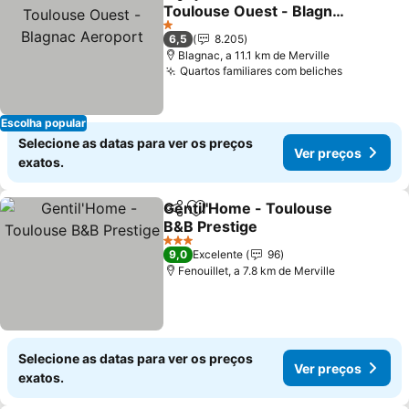
Partilhar
Adicionar aos favoritos
Toulouse Ouest - Blagnac
Aeroport
1 Estrelas
6,5
8.205
Blagnac, a 11.1 km de Merville
Quartos familiares com beliches
Escolha popular
Selecione as datas para ver os preços
Ver preços
exatos.
Gentil'Home - Toulouse
Partilhar
Adicionar aos favoritos
B&B Prestige
3 Estrelas
9,0
Excelente
96
Fenouillet, a 7.8 km de Merville
Selecione as datas para ver os preços
Ver preços
exatos.