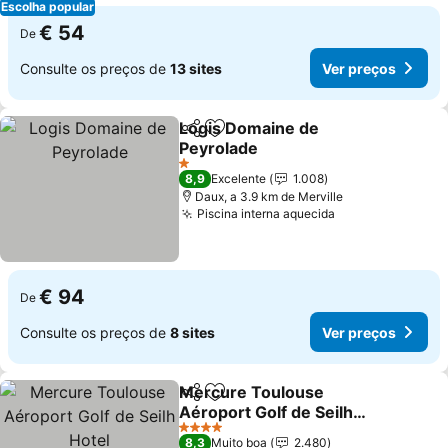
Escolha popular
€ 54
De
Consulte os preços de
13 sites
Ver preços
Logis Domaine de
Partilhar
Adicionar aos favoritos
Peyrolade
1 Estrelas
8,9
Excelente
1.008
Daux, a 3.9 km de Merville
Piscina interna aquecida
€ 94
De
Consulte os preços de
8 sites
Ver preços
Mercure Toulouse
Partilhar
Adicionar aos favoritos
Aéroport Golf de Seilh
Hotel
4 Estrelas
8,3
Muito boa
2.480