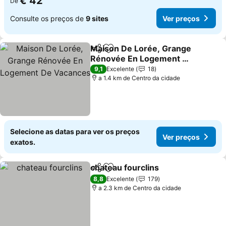
€ 42
De
Consulte os preços de
9 sites
Ver preços
Maison De Lorée, Grange
Partilhar
Adicionar aos favoritos
Rénovée En Logement De
Vacances
9,1
Excelente
18
a 1.4 km de Centro da cidade
Selecione as datas para ver os preços
Ver preços
exatos.
chateau fourclins
Partilhar
Adicionar aos favoritos
8,8
Excelente
179
a 2.3 km de Centro da cidade