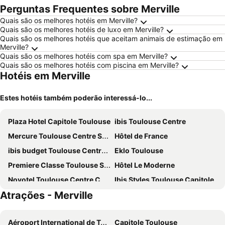
Perguntas Frequentes sobre Merville
Quais são os melhores hotéis em Merville?
Quais são os melhores hotéis de luxo em Merville?
Quais são os melhores hotéis que aceitam animais de estimação em
Merville?
Quais são os melhores hotéis com spa em Merville?
Quais são os melhores hotéis com piscina em Merville?
Hotéis em Merville
Estes hotéis também poderão interessá-lo...
Plaza Hotel Capitole Toulouse
ibis Toulouse Centre
Mercure Toulouse Centre Saint-Georges Hotel
Hôtel de France
ibis budget Toulouse Centre Gare
Eklo Toulouse
Premiere Classe Toulouse Sesquières
Hôtel Le Moderne
Novotel Toulouse Centre Compans Caffarelli
Ibis Styles Toulouse Capitole
Atrações - Merville
Quality Hotel Toulouse Centre
Le Clocher de Rodez - Centre Gare
Mama Shelter Toulouse
Mercure Toulouse Centre Compans
Aéroport International de Toulouse Blagnac
Capitole Toulouse
Novotel Toulouse Centre Wilson
Hôtel Riquet