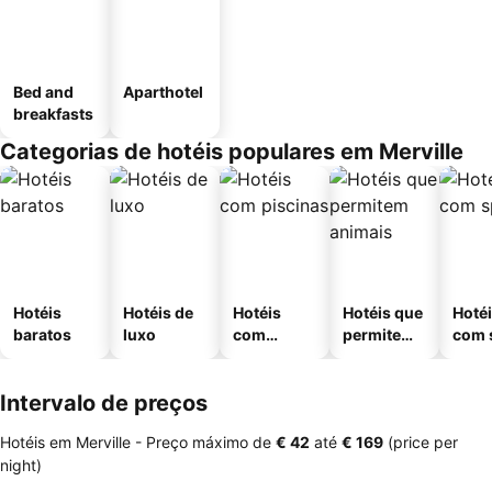
Bed and
Aparthotel
breakfasts
Categorias de hotéis populares em Merville
Hotéis
Hotéis de
Hotéis
Hotéis que
Hoté
baratos
luxo
com
permitem
com 
piscinas
animais
Intervalo de preços
Hotéis em Merville -
Preço máximo
de
‎€ 42
até
‎€ 169
(price per
night)