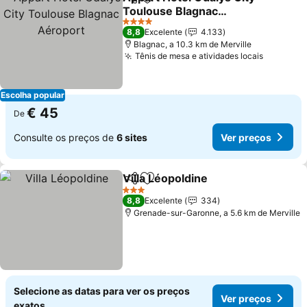
Partilhar
Adicionar aos favoritos
Toulouse Blagnac
Aéroport
4 Estrelas
8,8
Excelente
4.133
Blagnac, a 10.3 km de Merville
Tênis de mesa e atividades locais
Escolha popular
€ 45
De
Consulte os preços de
6 sites
Ver preços
Villa Léopoldine
Partilhar
Adicionar aos favoritos
3 Estrelas
8,8
Excelente
334
Grenade-sur-Garonne, a 5.6 km de Merville
Selecione as datas para ver os preços
Ver preços
exatos.