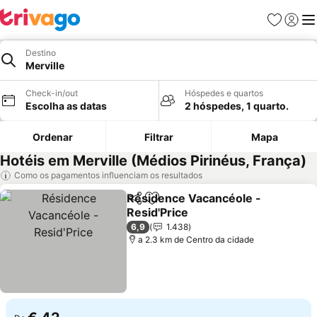
Favoritos
Iniciar
Me
Destino
Merville
Check-in/out
Hóspedes e quartos
Escolha as datas
2 hóspedes, 1 quarto.
Ordenar
Filtrar
Mapa
Hotéis em Merville (Médios Pirinéus, França)
Como os pagamentos influenciam os resultados
Résidence Vacancéole -
Partilhar
Adicionar aos favoritos
Resid'Price
6,9
1.438
a 2.3 km de Centro da cidade