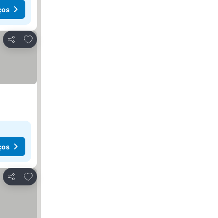
ços
Adicionar aos favoritos
Partilhar
ços
Adicionar aos favoritos
Partilhar