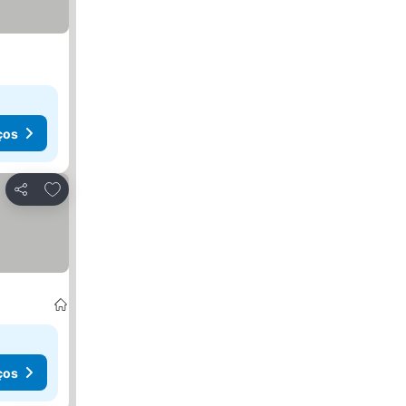
ços
Adicionar aos favoritos
Partilhar
ços