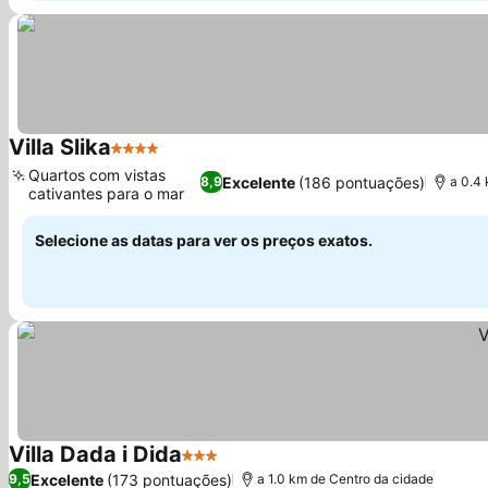
Villa Slika
4 Estrelas
Quartos com vistas
Excelente
(186 pontuações)
8,9
a 0.4
cativantes para o mar
Selecione as datas para ver os preços exatos.
Villa Dada i Dida
3 Estrelas
Excelente
(173 pontuações)
9,5
a 1.0 km de Centro da cidade