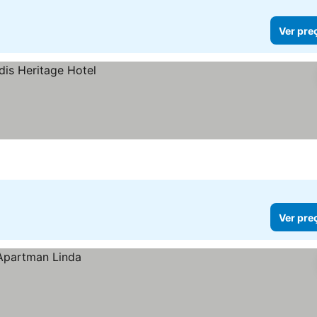
Ver pre
Ver pre