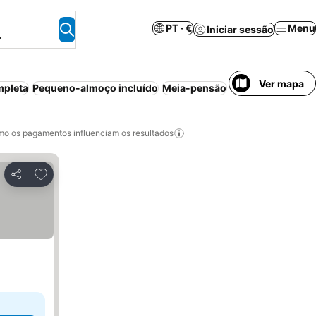
PT · €
Menu
Iniciar sessão
.
Ver mapa
mpleta
Pequeno-almoço incluído
Meia-pensão
Casa/apartamento
o os pagamentos influenciam os resultados
Adicionar aos favoritos
Partilhar