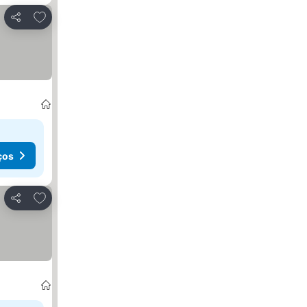
Adicionar aos favoritos
Partilhar
ços
Adicionar aos favoritos
Partilhar