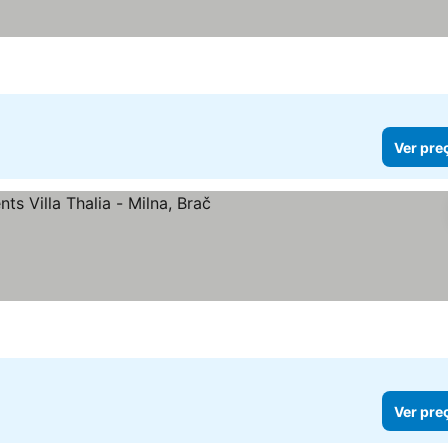
as
Ver pre
Ver pre