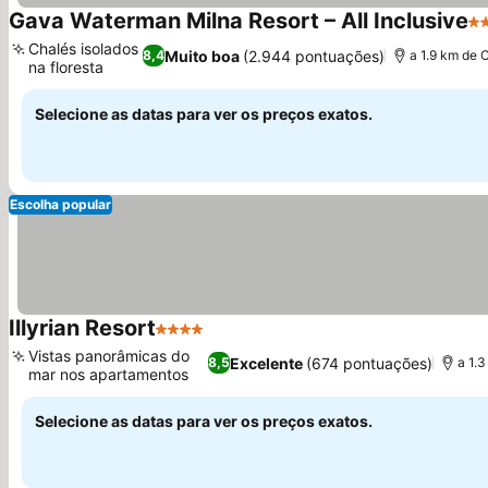
Gava Waterman Milna Resort – All Inclusive
4 
Chalés isolados
Muito boa
(2.944 pontuações)
8,4
a 1.9 km de 
na floresta
Selecione as datas para ver os preços exatos.
Escolha popular
Illyrian Resort
4 Estrelas
Vistas panorâmicas do
Excelente
(674 pontuações)
8,5
a 1.
mar nos apartamentos
Selecione as datas para ver os preços exatos.