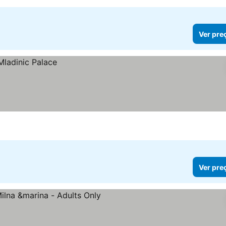
Ver pre
Ver pre