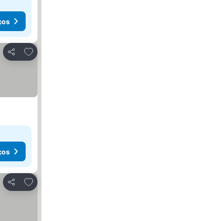
ços
Adicionar aos favoritos
Partilhar
ços
Adicionar aos favoritos
Partilhar