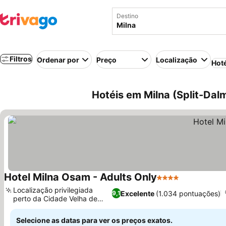
Destino
Filtros
Ordenar por
Preço
Localização
Hot
Hotéis em Milna (Split-Dalm
Hotel Milna Osam - Adults Only
4 Estrelas
Localização privilegiada
Excelente
(1.034 pontuações)
9,1
perto da Cidade Velha de
Milna
Selecione as datas para ver os preços exatos.