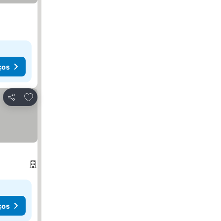
ços
Adicionar aos favoritos
Partilhar
ços