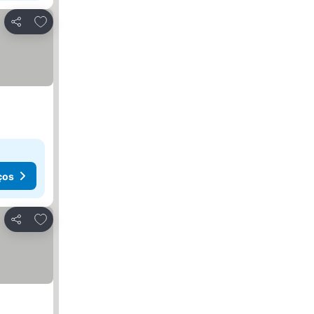
Adicionar aos favoritos
Partilhar
ços
Adicionar aos favoritos
Partilhar