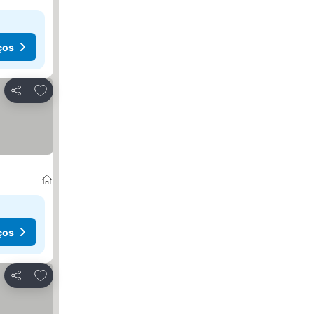
ços
Adicionar aos favoritos
Partilhar
ços
Adicionar aos favoritos
Partilhar