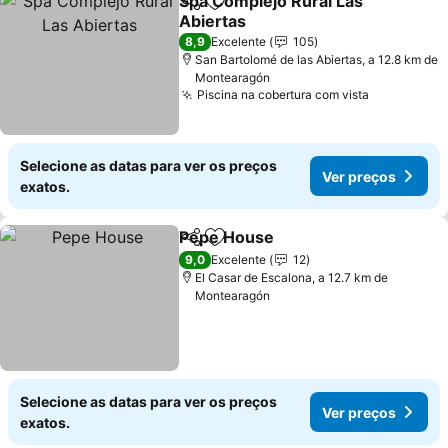
Spa Complejo Rural Las
Partilhar
Adicionar aos favoritos
Abiertas
Ver preços
8,9
Excelente
105
San Bartolomé de las Abiertas, a 12.8 km de
Montearagón
Piscina na cobertura com vista
Ver preço
Selecione as datas para ver os preços
Ver preços
exatos.
Pepe House
Partilhar
Adicionar aos favoritos
Ver preços
9,0
Excelente
12
El Casar de Escalona, a 12.7 km de
Montearagón
Selecione as datas para ver os preços
Ver preços
exatos.