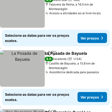
Talavera da Reina, a 16.5 km de
Montearagón
Acesso a atividades ao ar livre locais
Ver p
Selecione as datas para ver os preços
Ver preços
exatos.
La Posada de Bayuela
Partilhar
Adicionar aos favoritos
Ver 
9,0
Excelente
1.134
Castillo de Bayuela, a 15.8 km de
Montearagón
Assistência dedicada para passeios
Ver pr
Selecione as datas para ver os preços
Ver preços
exatos.