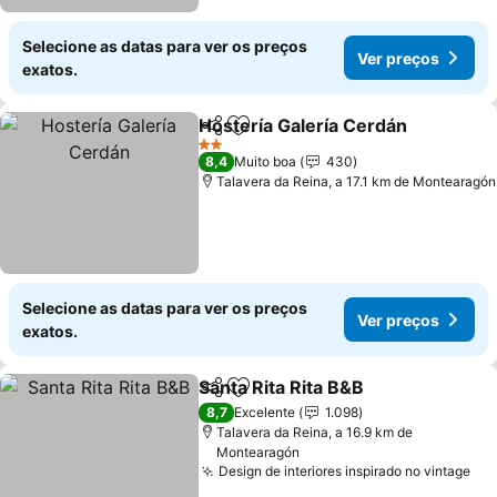
Selecione as datas para ver os preços
Ver preços
exatos.
Hostería Galería Cerdán
Partilhar
Adicionar aos favoritos
Ve
2 Estrelas
8,4
Muito boa
430
Talavera da Reina, a 17.1 km de Montearagón
Selecione as datas para ver os preços
Ver preços
exatos.
Santa Rita Rita B&B
Partilhar
Adicionar aos favoritos
Ver pr
8,7
Excelente
1.098
Talavera da Reina, a 16.9 km de
Montearagón
Design de interiores inspirado no vintage
Ver