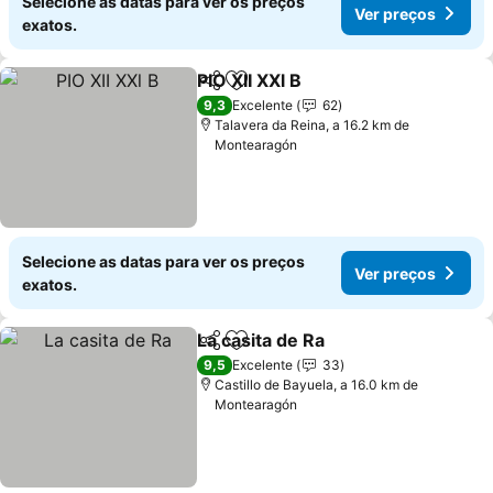
Selecione as datas para ver os preços
Ver preços
exatos.
PIO XII XXl B
Partilhar
Adicionar aos favoritos
Ver preços
9,3
Excelente
62
Talavera da Reina, a 16.2 km de
Montearagón
Selecione as datas para ver os preços
Ver preços
exatos.
La casita de Ra
Partilhar
Adicionar aos favoritos
Ver preços
9,5
Excelente
33
Castillo de Bayuela, a 16.0 km de
Montearagón