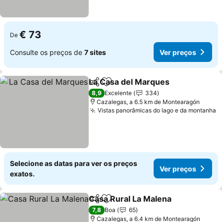
€ 73
De
Consulte os preços de
7 sites
Ver preços
La Casa del Marques
Partilhar
Adicionar aos favoritos
Ver p
8,9
Excelente
334
Cazalegas, a 6.5 km de Montearagón
Vistas panorâmicas do lago e da montanha
V
Selecione as datas para ver os preços
Ver preços
exatos.
Casa Rural La Malena
Partilhar
Adicionar aos favoritos
Ver 
7,8
Boa
65
Cazalegas, a 6.4 km de Montearagón