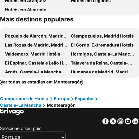
Hotéis em Aranjuez
Hotéis em Leganes
Hotéis em Alcorcón
Mais destinos populares
Pozuelo de Alarcón, Madrid Hotéis
Ciempozuelos, Madrid Hotéis
Las Rozas de Madrid, Madrid Hotéis
El Gordo, Extremadura Hotéis
Valdemoro, Madrid Hotéis
Hormigos, Castela-La Mancha Hotéis
El Espinar, Castela e Leão Hotéis
Talavera da Reina, Castela-La Mancha Hotéis
Argés, Castela-La Mancha Hotéis
Humanes de Madrid, Madrid Hotéis
Nambroca, Castela-La Mancha Hotéis
Brunete, Madrid Hotéis
Ver todas as estadias em Montearagón
San Lorenzo de El Escorial, Madrid Hotéis
Navalmoral de la Mata, Extremadura Hotéis
Comparador de Hotéis
Europa
Espanha
El Barco de Ávila, Castela e Leão Hotéis
Collado Villalba, Madrid Hotéis
Castela-La Mancha
Montearagón
Boadilla del Monte, Madrid Hotéis
Móstoles, Madrid Hotéis
Mocejón, Castela-La Mancha Hotéis
Navacerrada, Madrid Hotéis
Facebook
Twitter
Insta
Yo
Ciudad Real, Castela-La Mancha Hotéis
Aranjuez, Madrid Hotéis
Selecione o seu país
Chinchón, Madrid Hotéis
Almagro, Castela-La Mancha Hotéis