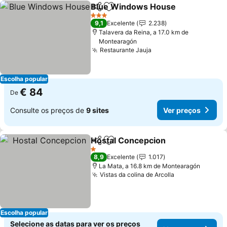
Blue Windows House
Partilhar
Adicionar aos favoritos
Ver 
3 Estrelas
9,1
Excelente
2.238
Talavera da Reina, a 17.0 km de
Montearagón
Restaurante Jauja
Ver preços
Escolha popular
€ 84
De
Consulte os preços de
9 sites
Ver preços
Hostal Concepcion
Partilhar
Adicionar aos favoritos
Ver pre
1 Estrelas
8,9
Excelente
1.017
La Mata, a 16.8 km de Montearagón
Vistas da colina de Arcolla
Ver preços
Escolha popular
Selecione as datas para ver os preços