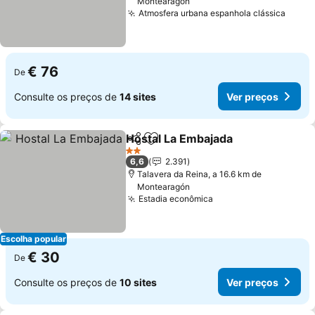
Montearagón
Atmosfera urbana espanhola clássica
Ver p
€ 76
De
Consulte os preços de
14 sites
Ver preços
Hostal La Embajada
Partilhar
Adicionar aos favoritos
Ver pr
2 Estrelas
6,6
2.391
Talavera da Reina, a 16.6 km de
Montearagón
Estadia econômica
Ver preços
Escolha popular
€ 30
De
Consulte os preços de
10 sites
Ver preços