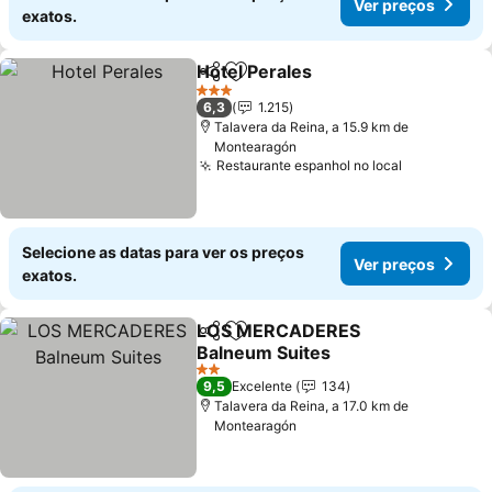
Ver preços
exatos.
Hotel Perales
Partilhar
Adicionar aos favoritos
Ver preços
3 Estrelas
6,3
1.215
Talavera da Reina, a 15.9 km de
Montearagón
Restaurante espanhol no local
Ver preços
Selecione as datas para ver os preços
Ver preços
exatos.
LOS MERCADERES
Partilhar
Adicionar aos favoritos
Balneum Suites
Ver preços
2 Estrelas
9,5
Excelente
134
Talavera da Reina, a 17.0 km de
Montearagón