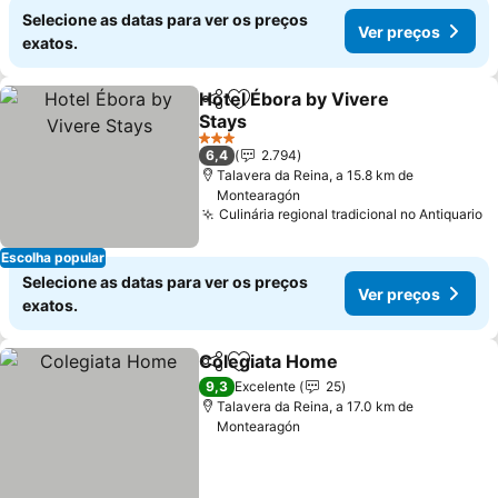
Selecione as datas para ver os preços
Ver preços
exatos.
Hotel Ébora by Vivere
Partilhar
Adicionar aos favoritos
Stays
Ver preços
3 Estrelas
6,4
2.794
Talavera da Reina, a 15.8 km de
Montearagón
Culinária regional tradicional no Antiquario
V
Escolha popular
Selecione as datas para ver os preços
Ver preços
exatos.
Colegiata Home
Partilhar
Adicionar aos favoritos
Ver preço
9,3
Excelente
25
Talavera da Reina, a 17.0 km de
Montearagón