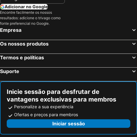
Santa Cruz de Mudela, Castela-La Mancha Hotéis
Alcázar de San Juan, Castela-La Mancha Hotéis
Adicionar no Google
Encontre facilmente os nossos
Manzanares, Castela-La Mancha Hotéis
Tomelloso, Castela-La Mancha Hotéis
resultados: adicione o trivago como
Islantilla, Andaluzia Hotéis
Madrid, Madrid Hotéis
fonte preferencial no Google.
Empresa
Benidorm, Valência Hotéis
Sevilha, Andaluzia Hotéis
Barcelona, Catalunha Hotéis
Vigo, Galiza Hotéis
Os nossos produtos
Sangenjo, Galiza Hotéis
Isla Cristina, Andaluzia Hotéis
Termos e políticas
Isla Canela, Andaluzia Hotéis
Suporte
Inicie sessão para desfrutar de
vantagens exclusivas para membros
Personalize a sua experiência
Ofertas e preços para membros
Iniciar sessão