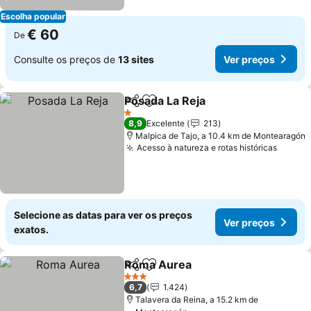
Escolha popular
€ 60
De
Consulte os preços de
13 sites
Ver preços
Posada La Reja
Partilhar
Adicionar aos favoritos
Ver preços
1 Estrelas
8,9
Excelente
213
Malpica de Tajo, a 10.4 km de Montearagón
Acesso à natureza e rotas históricas
Ver pr
Selecione as datas para ver os preços
Ver preços
exatos.
Roma Aurea
Partilhar
Adicionar aos favoritos
Ver preços
3 Estrelas
6,7
1.424
Talavera da Reina, a 15.2 km de