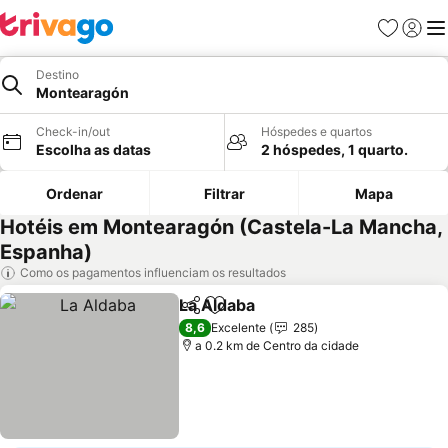
Favoritos
Iniciar
Me
Destino
Montearagón
Check-in/out
Hóspedes e quartos
Escolha as datas
2 hóspedes, 1 quarto.
Ordenar
Filtrar
Mapa
Hotéis em Montearagón (Castela-La Mancha,
Espanha)
Como os pagamentos influenciam os resultados
La Aldaba
Partilhar
Adicionar aos favoritos
Ver preços
8,6
Excelente
285
a 0.2 km de Centro da cidade