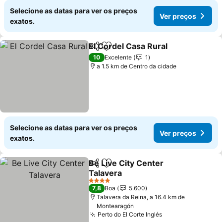
Selecione as datas para ver os preços
Ver preços
exatos.
El Cordel Casa Rural
Partilhar
Adicionar aos favoritos
Ver p
10
Excelente
1
a 1.5 km de Centro da cidade
Selecione as datas para ver os preços
Ver preços
exatos.
Be Live City Center
Partilhar
Adicionar aos favoritos
Talavera
Ver preços
4 Estrelas
7,8
Boa
5.600
Talavera da Reina, a 16.4 km de
Montearagón
Perto do El Corte Inglés
Ver preços