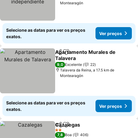
Montearagón
Selecione as datas para ver os preços
Ver preços
exatos.
Apartamento Murales de
Partilhar
Adicionar aos favoritos
Talavera
Ver preços
9,0
Excelente
22
Talavera da Reina, a 17.5 km de
Montearagón
Selecione as datas para ver os preços
Ver preços
exatos.
Cazalegas
Partilhar
Adicionar aos favoritos
Ver preços
2 Estrelas
7,8
Boa
406