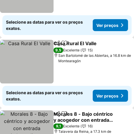
Selecione as datas para ver os preços
Ver preços
exatos.
Casa Rural El Valle
Partilhar
Adicionar aos favoritos
Ver pre
9,5
Excelente
15
San Bartolomé de las Abiertas, a 16.8 km de
Montearagón
Selecione as datas para ver os preços
Ver preços
exatos.
Morales 8 - Bajo céntrico
Partilhar
Adicionar aos favoritos
y acogedor con entrada
independiente
Ver preços
9,1
Excelente
16
Talavera da Reina, a 17.3 km de