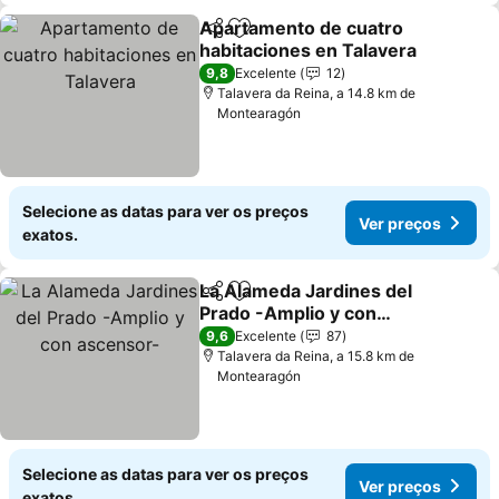
Apartamento de cuatro
Partilhar
Adicionar aos favoritos
habitaciones en Talavera
Ver preços
9,8
Excelente
12
Talavera da Reina, a 14.8 km de
Montearagón
Selecione as datas para ver os preços
Ver preços
exatos.
La Alameda Jardines del
Partilhar
Adicionar aos favoritos
Prado -Amplio y con
ascensor-
Ver preços
9,6
Excelente
87
Talavera da Reina, a 15.8 km de
Montearagón
Selecione as datas para ver os preços
Ver preços
exatos.