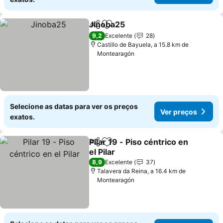
Jinoba25
Partilhar
Adicionar aos favoritos
Ver preços
9,2
Excelente
28
Castillo de Bayuela, a 15.8 km de
Montearagón
Selecione as datas para ver os preços
Ver preços
exatos.
Pilar 19 - Piso céntrico en
Partilhar
Adicionar aos favoritos
el Pilar
Ver preços
8,9
Excelente
37
Talavera da Reina, a 16.4 km de
Montearagón