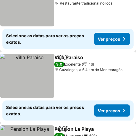
Restaurante tradicional no local
Ver preço
Selecione as datas para ver os preços
Ver preços
exatos.
Villa Paraiso
Partilhar
Adicionar aos favoritos
Ver preços
9,0
Excelente
16
Cazalegas, a 6.4 km de Montearagón
Selecione as datas para ver os preços
Ver preços
exatos.
Pension La Playa
Partilhar
Adicionar aos favoritos
Ver preço
8,3
Muito boa
698