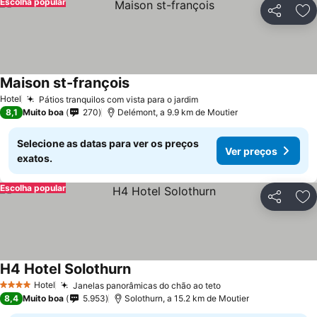
Escolha popular
Partilhar
Ad
Maison st-françois
Hotel
Pátios tranquilos com vista para o jardim
8,1
Muito boa
270
Delémont, a 9.9 km de Moutier
Selecione as datas para ver os preços
Ver preços
exatos.
Escolha popular
Partilhar
Ad
H4 Hotel Solothurn
Hotel
Janelas panorâmicas do chão ao teto
4 Estrelas
8,4
Muito boa
5.953
Solothurn, a 15.2 km de Moutier