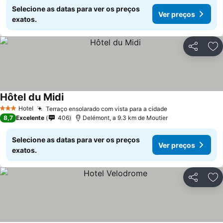
Selecione as datas para ver os preços
Ver preços
exatos.
Partilhar
Ad
Hôtel du Midi
Hotel
Terraço ensolarado com vista para a cidade
3 Estrelas
8,7
Excelente
406
Delémont, a 9.3 km de Moutier
Selecione as datas para ver os preços
Ver preços
exatos.
Partilhar
Ad