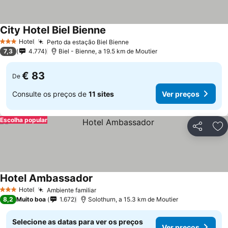
City Hotel Biel Bienne
Hotel
Perto da estação Biel Bienne
3 Estrelas
7,3
4.774
Biel - Bienne, a 19.5 km de Moutier
€ 83
De
Consulte os preços de
11 sites
Ver preços
Escolha popular
Partilhar
Ad
Hotel Ambassador
Hotel
Ambiente familiar
3 Estrelas
8,2
Muito boa
1.672
Solothurn, a 15.3 km de Moutier
Selecione as datas para ver os preços
Ver preços