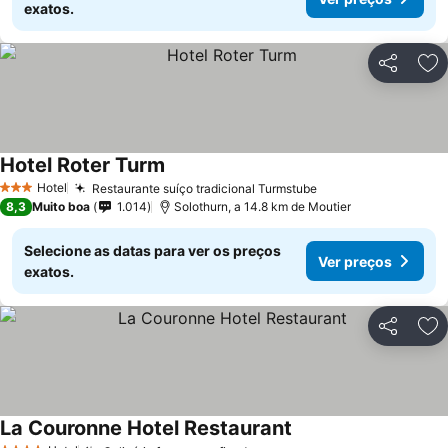
exatos.
Partilhar
Ad
Hotel Roter Turm
Hotel
Restaurante suíço tradicional Turmstube
3 Estrelas
8,3
Muito boa
1.014
Solothurn, a 14.8 km de Moutier
Selecione as datas para ver os preços
Ver preços
exatos.
Partilhar
Ad
La Couronne Hotel Restaurant