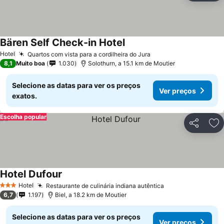
Bären Self Check-in Hotel
Hotel
Quartos com vista para a cordilheira do Jura
8,1
Muito boa
1.030
Solothurn, a 15.1 km de Moutier
Selecione as datas para ver os preços
Ver preços
exatos.
Escolha popular
Partilhar
Ad
Hotel Dufour
Hotel
Restaurante de culinária indiana autêntica
3 Estrelas
6,7
1.197
Biel, a 18.2 km de Moutier
Selecione as datas para ver os preços
Ver preços