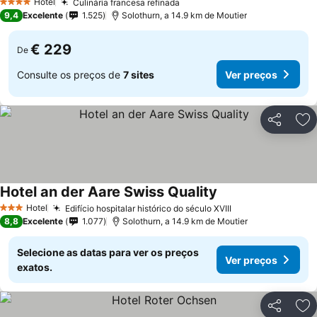
Hotel
Culinária francesa refinada
4 Estrelas
9,4
Excelente
1.525
Solothurn, a 14.9 km de Moutier
€ 229
De
Consulte os preços de
7 sites
Ver preços
Partilhar
Ad
Hotel an der Aare Swiss Quality
Hotel
Edifício hospitalar histórico do século XVIII
3 Estrelas
8,8
Excelente
1.077
Solothurn, a 14.9 km de Moutier
Selecione as datas para ver os preços
Ver preços
exatos.
Partilhar
Ad