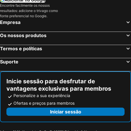
Interlaken, Berna Hotéis
Berna, Berna Hotéis
Encontre facilmente os nossos
resultados: adicione o trivago como
Montreux, Vaud Hotéis
Saint-Louis, Alsácia Hotéis
fonte preferencial no Google.
Grindelwald, Berna Hotéis
Genébra, Genébra Hotéis
Empresa
Cointrin, Genébra Hotéis
St. Moritz, Grisões Hotéis
Os nossos produtos
Termos e políticas
Suporte
Inicie sessão para desfrutar de
vantagens exclusivas para membros
Personalize a sua experiência
Ofertas e preços para membros
Iniciar sessão