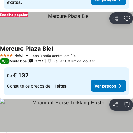
exatos.
Escolha popular
Partilhar
Ad
Mercure Plaza Biel
Hotel
Localização central em Biel
4 Estrelas
8,3
Muito boa
3.299
Biel, a 18.3 km de Moutier
€ 137
De
Consulte os preços de
11 sites
Ver preços
Partilhar
Ad