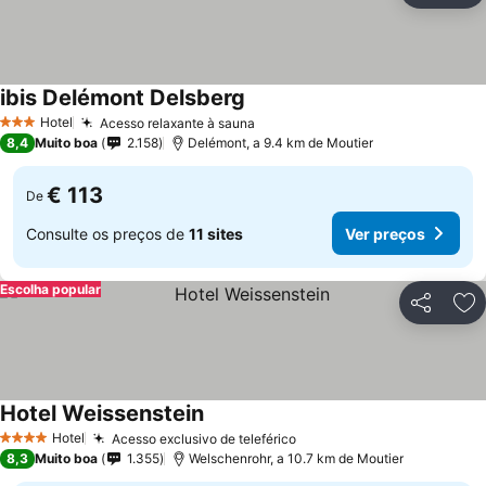
ibis Delémont Delsberg
Hotel
Acesso relaxante à sauna
3 Estrelas
8,4
Muito boa
2.158
Delémont, a 9.4 km de Moutier
€ 113
De
Consulte os preços de
11 sites
Ver preços
Escolha popular
Partilhar
Ad
Hotel Weissenstein
Hotel
Acesso exclusivo de teleférico
4 Estrelas
8,3
Muito boa
1.355
Welschenrohr, a 10.7 km de Moutier