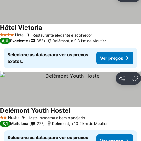
Hôtel Victoria
Hotel
Restaurante elegante e acolhedor
4 Estrelas
8,6
Excelente
353
Delémont, a 9.3 km de Moutier
Selecione as datas para ver os preços
Ver preços
exatos.
Partilhar
Ad
Delémont Youth Hostel
Hostel
Hostel moderno e bem planejado
2 Estrelas
8,1
Muito boa
272
Delémont, a 10.2 km de Moutier
Selecione as datas para ver os preços
Ver preços