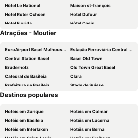
Hôtel Le National
Maison st-françois
Hotel Roter Ochsen
Hotel Dufour
Hotel Florida
Hôtel Oasis
Atrações - Moutier
Hôtel du Midi
ibis Delémont Delsberg
Hotel Weissenstein
Hotel Velodrome
EuroAirport Basel Mulhouse Freiburg
Estação Ferroviária Central de Berna
Baseltor
H4 Hotel Solothurn
Central Station Basel
Basel Old Town
Hotel Ambassador
Aare Lodge Attisholz Self Check-in
Bruderholz
Old Town Great Basel
Drei Rosen
Hotel Rössli Luterbach
Catedral de Basileia
Clara
Metropol
Gästezimmer Plänke
Prefeitura de Basileia
Stade de Suisse
Hotel Demi-Lune
Hotel Restaurant Le Petit Kohlberg
Destinos populares
aquabasilea
St Johann
Badischer Bahnhof
Barfüsserplatz
Hotéis em Zurique
Hotéis em Colmar
Baselworld
Basel Carnival
Hotéis em Basileia
Hotéis em Lucerna
Old Town Little Basel
Congress Center Basel
Hotéis em Interlaken
Hotéis em Berna
Bümpliz
Sankt Jakob Park Stadium