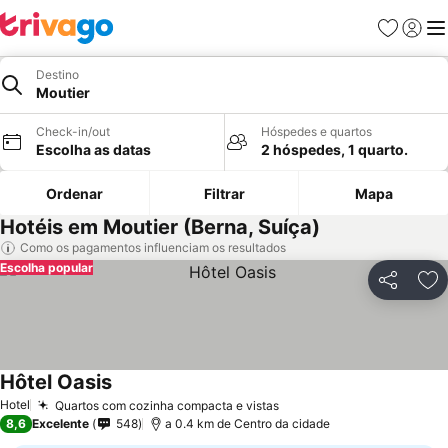
Favoritos
Iniciar
Me
Destino
Moutier
Check-in/out
Hóspedes e quartos
Escolha as datas
2 hóspedes, 1 quarto.
Ordenar
Filtrar
Mapa
Hotéis em Moutier (Berna, Suíça)
Como os pagamentos influenciam os resultados
Escolha popular
Partilhar
Ad
Hôtel Oasis
Hotel
Quartos com cozinha compacta e vistas
8,6
Excelente
548
a 0.4 km de Centro da cidade