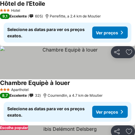
Hôtel de l'Etoile
Hotel
3 Estrelas
9,1
Excelente
605
Perrefitte, a 2.4 km de Moutier
Selecione as datas para ver os preços
Ver preços
exatos.
Partilhar
Ad
Chambre Equipè à louer
Aparthotel
3 Estrelas
8,7
Excelente
32
Courrendlin, a 4.7 km de Moutier
Selecione as datas para ver os preços
Ver preços
exatos.
Escolha popular
Partilhar
Ad