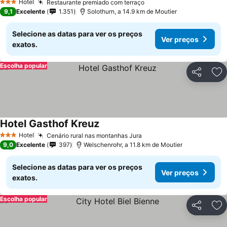
Hotel
Restaurante premiado com terraço
3 Estrelas
9,1
Excelente
1.351
Solothurn, a 14.9 km de Moutier
Selecione as datas para ver os preços
Ver preços
exatos.
Escolha popular
Partilhar
Ad
Hotel Gasthof Kreuz
Hotel
Cenário rural nas montanhas Jura
3 Estrelas
9,0
Excelente
397
Welschenrohr, a 11.8 km de Moutier
Selecione as datas para ver os preços
Ver preços
exatos.
Escolha popular
Partilhar
Ad