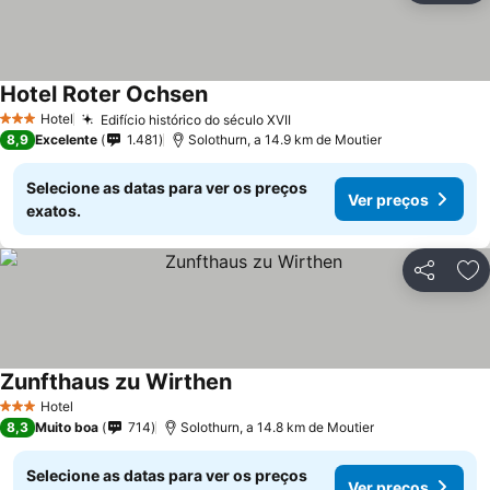
Hotel Roter Ochsen
Hotel
Edifício histórico do século XVII
3 Estrelas
8,9
Excelente
1.481
Solothurn, a 14.9 km de Moutier
Selecione as datas para ver os preços
Ver preços
exatos.
Partilhar
Ad
Zunfthaus zu Wirthen
Hotel
3 Estrelas
8,3
Muito boa
714
Solothurn, a 14.8 km de Moutier
Selecione as datas para ver os preços
Ver preços