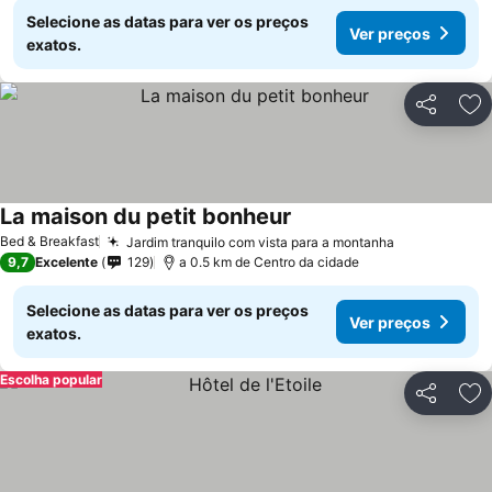
Selecione as datas para ver os preços
Ver preços
exatos.
Partilhar
Ad
La maison du petit bonheur
Bed & Breakfast
Jardim tranquilo com vista para a montanha
9,7
Excelente
129
a 0.5 km de Centro da cidade
Selecione as datas para ver os preços
Ver preços
exatos.
Escolha popular
Partilhar
Ad