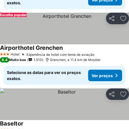
exatos.
Escolha popular
Partilhar
Ad
Airporthotel Grenchen
Hotel
Experiência de hotel com tema de aviação
3 Estrelas
8,4
Muito boa
1.510
Grenchen, a 11.4 km de Moutier
Selecione as datas para ver os preços
Ver preços
exatos.
Partilhar
Ad
Baseltor