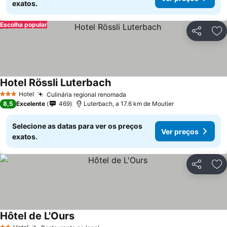
exatos.
Escolha popular
Partilhar
Ad
Hotel Rössli Luterbach
Hotel
Culinária regional renomada
3 Estrelas
8,5
Excelente
469
Luterbach, a 17.6 km de Moutier
Selecione as datas para ver os preços
Ver preços
exatos.
Partilhar
Ad
Hôtel de L'Ours