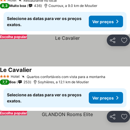
Hotel
Restaurante no local
2 Estrelas
8,3
Muito boa
436
Courroux, a 9.0 km de Moutier
Selecione as datas para ver os preços
Ver preços
exatos.
Escolha popular
Partilhar
Ad
Le Cavalier
Hotel
Quartos confortáveis com vista para a montanha
3 Estrelas
7,7
Boa
253
Soyhières, a 12.1 km de Moutier
Selecione as datas para ver os preços
Ver preços
exatos.
Escolha popular
Partilhar
Ad