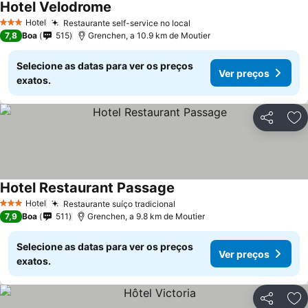
Hotel Velodrome
Hotel
Restaurante self-service no local
3 Estrelas
7,8
Boa
515
Grenchen, a 10.9 km de Moutier
Selecione as datas para ver os preços
Ver preços
exatos.
Partilhar
Ad
Hotel Restaurant Passage
Hotel
Restaurante suíço tradicional
3 Estrelas
7,9
Boa
511
Grenchen, a 9.8 km de Moutier
Selecione as datas para ver os preços
Ver preços
exatos.
Partilhar
Ad