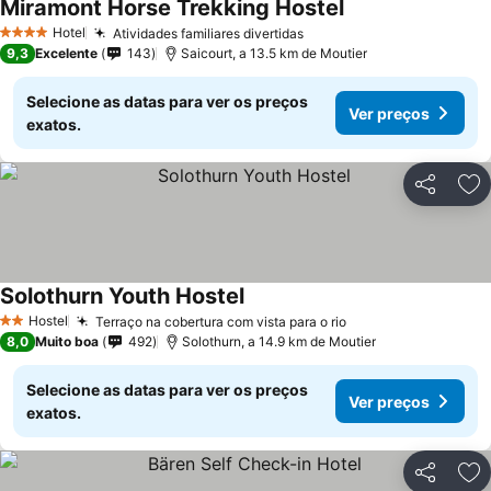
Miramont Horse Trekking Hostel
Hotel
Atividades familiares divertidas
4 Estrelas
9,3
Excelente
143
Saicourt, a 13.5 km de Moutier
Selecione as datas para ver os preços
Ver preços
exatos.
Partilhar
Ad
Solothurn Youth Hostel
Hostel
Terraço na cobertura com vista para o rio
2 Estrelas
8,0
Muito boa
492
Solothurn, a 14.9 km de Moutier
Selecione as datas para ver os preços
Ver preços
exatos.
Partilhar
Ad