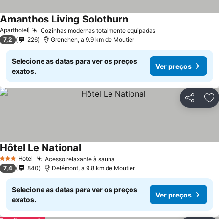
Amanthos Living Solothurn
Aparthotel
Cozinhas modernas totalmente equipadas
7,2
226
Grenchen, a 9.9 km de Moutier
Selecione as datas para ver os preços
Ver preços
exatos.
Partilhar
Ad
Hôtel Le National
Hotel
Acesso relaxante à sauna
3 Estrelas
7,4
840
Delémont, a 9.8 km de Moutier
Selecione as datas para ver os preços
Ver preços
exatos.