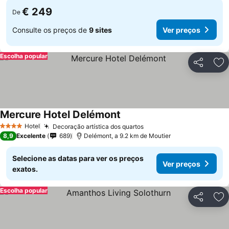
€ 249
De
Consulte os preços de
9 sites
Ver preços
Escolha popular
Partilhar
Ad
Mercure Hotel Delémont
Hotel
Decoração artística dos quartos
4 Estrelas
8,9
Excelente
689
Delémont, a 9.2 km de Moutier
Selecione as datas para ver os preços
Ver preços
exatos.
Escolha popular
Partilhar
Ad