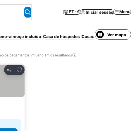
PT · €
Menu
Iniciar sessão
.
Ver mapa
eno-almoço incluído
Casa de hóspedes
Casa/apartamento inteir
o os pagamentos influenciam os resultados
Adicionar aos favoritos
Partilhar