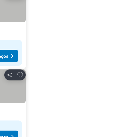
eços
Adicionar aos favoritos
Partilhar
eços