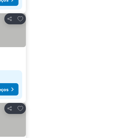
Adicionar aos favoritos
Partilhar
eços
Adicionar aos favoritos
Partilhar