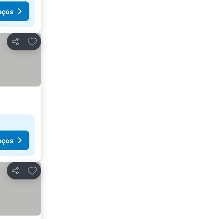
eços
Adicionar aos favoritos
Partilhar
eços
Adicionar aos favoritos
Partilhar