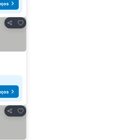
eços
Adicionar aos favoritos
Partilhar
eços
Adicionar aos favoritos
Partilhar