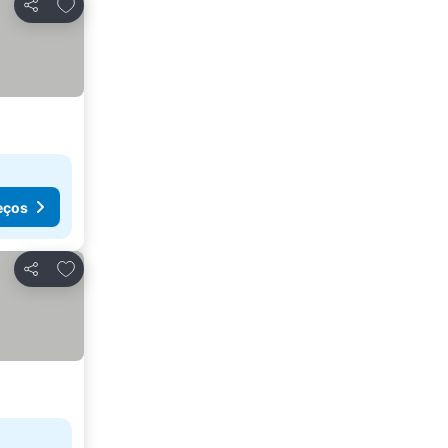
Adicionar aos favoritos
Partilhar
eços
Adicionar aos favoritos
Partilhar