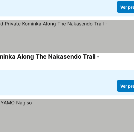
Ver pr
inka Along The Nakasendo Trail -
Ver preços
Ver pr