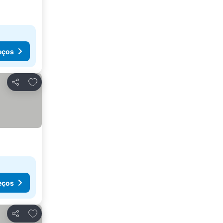
eços
Adicionar aos favoritos
Partilhar
eços
Adicionar aos favoritos
Partilhar