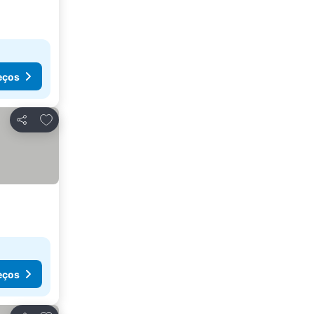
eços
Adicionar aos favoritos
Partilhar
eços