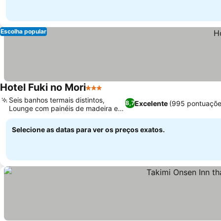
Escolha popular
Hotel Fuki no Mori
3 Estrelas
Ver preços
Seis banhos termais distintos,
Excelente
(995 pontuaçõe
8,7
Lounge com painéis de madeira e
Ver preços
lareira
Selecione as datas para ver os preços exatos.