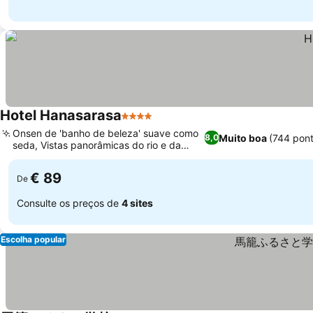
Hotel Hanasarasa
4 Estrelas
Ver preços
Onsen de 'banho de beleza' suave como
Muito boa
(744 pon
8,0
seda, Vistas panorâmicas do rio e da
Ver preços
montanha
€ 89
De
Consulte os preços de
4 sites
Escolha popular