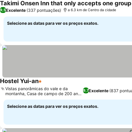
Takimi Onsen Inn that only accepts one group
Excelente
(337 pontuações)
9,5
a 6.3 km de Centro da cidade
Selecione as datas para ver os preços exatos.
Hostel Yui-an
1 Estrelas
Ver preços
Vistas panorâmicas do vale e da
Excelente
(837 pontu
9,7
montanha, Casa de campo de 200 anos
Ver preços
renovada
Selecione as datas para ver os preços exatos.