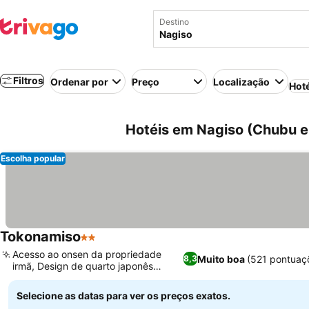
Destino
Filtros
Ordenar por
Preço
Localização
Hot
Hotéis em Nagiso (Chubu e
Escolha popular
Tokonamiso
2 Estrelas
Ver preços
Acesso ao onsen da propriedade
Muito boa
(521 pontuaç
8,3
irmã, Design de quarto japonês
Ver preços
tradicional
Selecione as datas para ver os preços exatos.