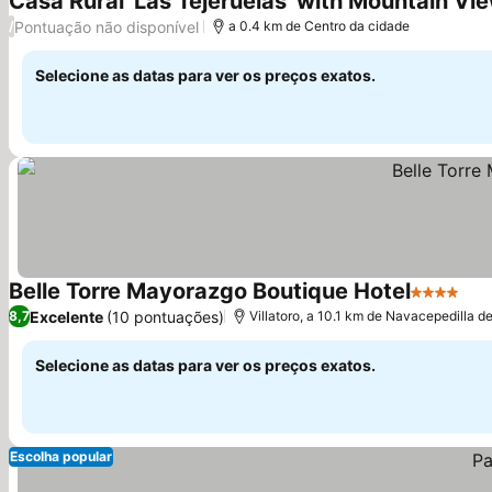
Casa Rural 'Las Tejeruelas' with Mountain Vie
Pontuação não disponível
/
a 0.4 km de Centro da cidade
Selecione as datas para ver os preços exatos.
Belle Torre Mayorazgo Boutique Hotel
4 Estrelas
Ver
Excelente
(10 pontuações)
8,7
Villatoro, a 10.1 km de Navacepedilla d
Selecione as datas para ver os preços exatos.
Escolha popular