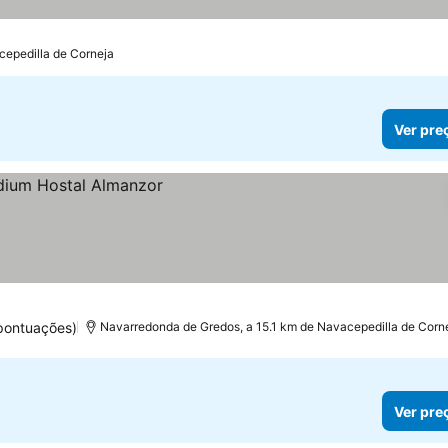
cepedilla de Corneja
Ver pre
 pontuações)
Navarredonda de Gredos, a 15.1 km de Navacepedilla de Corn
Ver pre