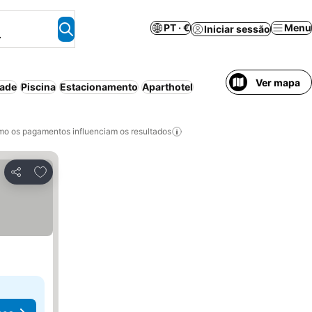
PT · €
Menu
Iniciar sessão
.
Ver mapa
dade
Piscina
Estacionamento
Aparthotel
o os pagamentos influenciam os resultados
Adicionar aos favoritos
Partilhar