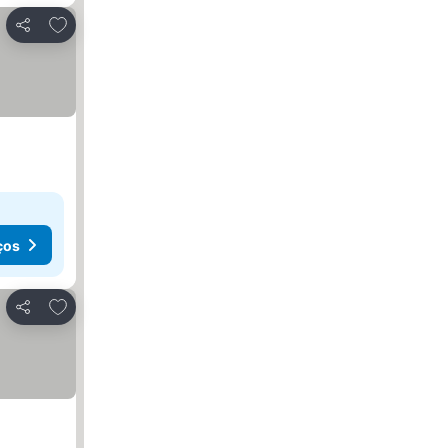
Adicionar aos favoritos
Partilhar
ços
Adicionar aos favoritos
Partilhar