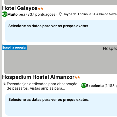
Hotel Galayos
2 Estrelas
Ver preços
Muito boa
(837 pontuações)
8,3
Hoyos del Espino, a 14.4 km de Nava
Selecione as datas para ver os preços exatos.
Escolha popular
Hospedium Hostal Almanzor
2 Estrelas
Ver preços
Esconderijos dedicados para observação
Excelente
(1.183
8,7
de pássaros, Vistas amplas para
Ver preços
montanhas e florestas
Selecione as datas para ver os preços exatos.