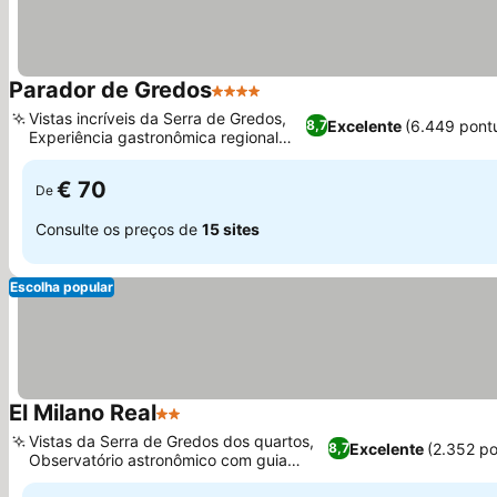
Parador de Gredos
4 Estrelas
Ver preços
Vistas incríveis da Serra de Gredos,
Excelente
(6.449 pont
8,7
Experiência gastronômica regional
Ver preços
autêntica
€ 70
De
Consulte os preços de
15 sites
Escolha popular
El Milano Real
2 Estrelas
Ver preços
Vistas da Serra de Gredos dos quartos,
Excelente
(2.352 p
8,7
Observatório astronômico com guia
Ver preços
especializado