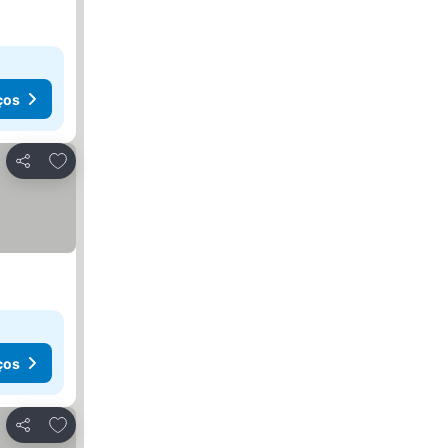
ços
Adicionar aos favoritos
Partilhar
ços
Adicionar aos favoritos
Partilhar