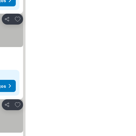
ços
Adicionar aos favoritos
Partilhar
ços
Adicionar aos favoritos
Partilhar