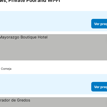
ws, Private Pool and Wi-Fi
Ver preços
Ver pre
 preços
e Corneja
Ver pre