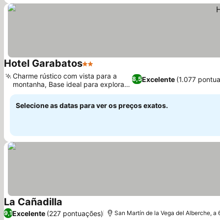
Hotel Garabatos
2 Estrelas
Ver preços
Charme rústico com vista para a
Excelente
(1.077 pontu
8,5
montanha, Base ideal para explorar
Ver preços
Gredos
Selecione as datas para ver os preços exatos.
La Cañadilla
Ver preços
Excelente
(227 pontuações)
9,1
San Martín de la Vega del Alberche, a