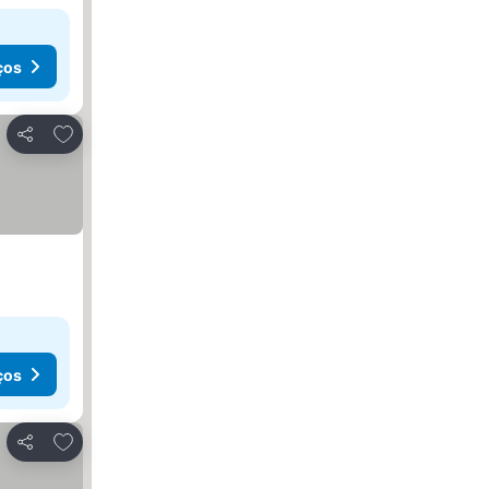
ços
Adicionar aos favoritos
Partilhar
ços
Adicionar aos favoritos
Partilhar