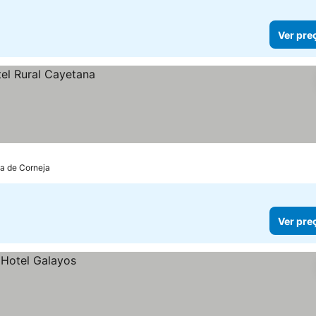
Ver pre
la de Corneja
Ver pre