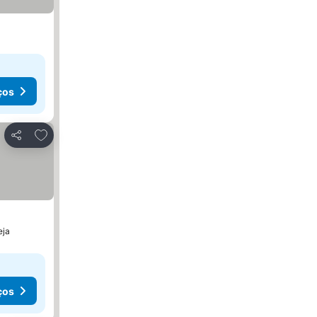
ços
Adicionar aos favoritos
Partilhar
eja
ços