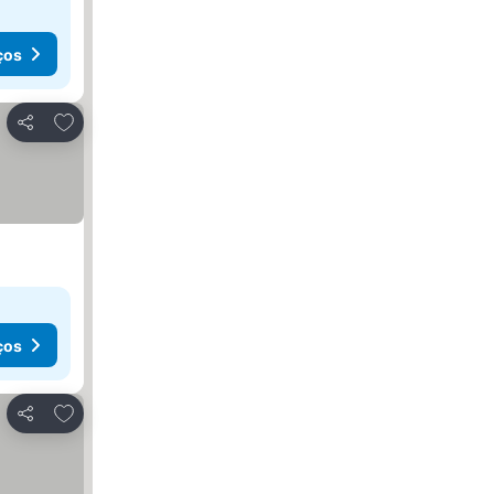
ços
Adicionar aos favoritos
Partilhar
ços
Adicionar aos favoritos
Partilhar