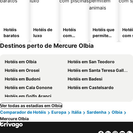
Hotéis
Hotéis de
Hotéis
Hotéis que
Hoté
baratos
luxo
com
permitem
com 
piscinas
animais
Destinos perto de Mercure Olbia
Hotéis em Olbia
Hotéis em San Teodoro
Hotéis em Orosei
Hotéis em Santa Teresa Gallura
Hotéis em Budoni
Hotéis em Badesi
Hotéis em Cala Gonone
Hotéis em Castelsardo
Hotéis em Golfo Aranci
Ver todas as estadias em Olbia
Comparador de Hotéis
Europa
Itália
Sardenha
Olbia
Mercure Olbia