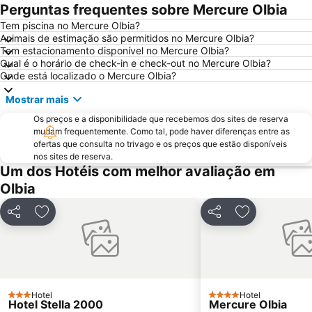
Spiaggia del Piccolo Pevero
Santa Teresa di Gallura
Perguntas frequentes sobre Mercure Olbia
Rena Bianca
Sos Aranzos
Tem piscina no Mercure Olbia?
Animais de estimação são permitidos no Mercure Olbia?
San Teodoro City Centre
Passeggiata
Tem estacionamento disponível no Mercure Olbia?
Spiaggia dell´Isuledda
Caprera: Relitto
Qual é o horário de check-in e check-out no Mercure Olbia?
Onde está localizado o Mercure Olbia?
Cala Lunga
Capo Comino
Mostrar mais
Centro Storico
Murta Maria
Os preços e a disponibilidade que recebemos dos sites de reserva
Spiaggia Bianca
Baia Corallina Beach
mudam frequentemente. Como tal, pode haver diferenças entre as
Punta Don Diego
Marina di Porto Cervo
ofertas que consulta no trivago e os preços que estão disponíveis
nos sites de reserva.
Praia La Sciumara
Porto Pollo
Um dos Hotéis com melhor avaliação em
La Caletta
Spiaggia Capriccioli
Olbia
Strada panoramica di Costa Smeralda
Cala Granu
Partilhar
Adicionar aos favoritos
Partilhar
Adicionar aos
Cala Ottiolu
Capo d'Orso
Cala di Budoni
Parque Nacional do Arquipélado de La Maddalena
Porto Pozzo
Isola di Santa Maria
Spiaggia di Cala Sarraina
Hotel
Hotel
3 Estrelas
4 Estrelas
Hotel Stella 2000
Mercure Olbia