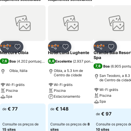
Hotel
Hotel
Hotel
4 Estrelas
4 Estrelas
4 Estrelas
Partilhar
Adicionar aos favoritos
Partilhar
Adicionar aos favoritos
Partilhar
Adicionar
Mercure Olbia
Hotel Luna Lughente
Grande Baia Resor
Spa
7,6
8,8
Boa
(
4.202 pontuações
)
Excelente
(
2.937 pontuações
)
7,8
Boa
(
6.905 pont
Olbia, Itália
Olbia, a 5.3 km de
Centro da cidade
San Teodoro, a 8.3
de Centro da cidad
Wi-Fi grátis
Wi-Fi grátis
Wi-Fi grátis
Piscina
Piscina
Piscina
Spa
Estacionamento
Spa
€ 77
€ 148
de
de
€ 97
de
Consulte os preços de
Consulte os preços de
8
Consulte os preços d
15 sites
sites
10 sites