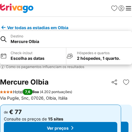
Favoritos
Iniciar
Me
Ver todas as estadias em Olbia
Destino
Mercure Olbia
Check-in/out
Hóspedes e quartos
Escolha as datas
2 hóspedes, 1 quarto.
Como os pagamentos influenciam os resultados
Mercure Olbia
Partilhar
Ad
Hotel
7,6
Boa
(
4.202 pontuações
)
4 Estrelas
Via Puglie, Snc, 07026, Olbia, Itália
€ 77
€ 77
de
de
Consulte os preços de
15 sites
Consulte os preços de
15 sites
Ver preços
Ver preços