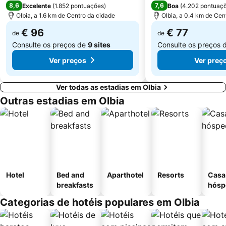
8,6
7,6
Excelente
(
1.852 pontuações
)
Boa
(
4.202 pontuaç
Olbia, a 1.6 km de Centro da cidade
Olbia, a 0.4 km de Cen
€ 96
€ 77
de
de
Consulte os preços de
9 sites
Consulte os preços 
Ver preços
Ver preç
Ver todas as estadias em Olbia
Outras estadias em Olbia
Hotel
Bed and
Aparthotel
Resorts
Casa
breakfasts
hósp
Categorias de hotéis populares em Olbia