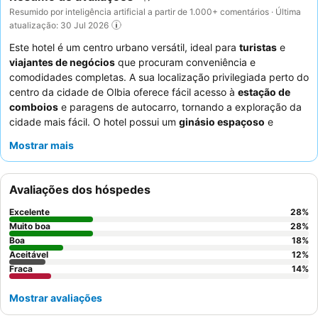
Resumido por inteligência artificial a partir de 1.000+ comentários · Última
atualização: 30 Jul 2026
Este hotel é um centro urbano versátil, ideal para
turistas
e
viajantes de negócios
que procuram conveniência e
comodidades completas. A sua localização privilegiada perto do
centro da cidade de Olbia oferece fácil acesso à
estação de
comboios
e paragens de autocarro, tornando a exploração da
cidade mais fácil. O hotel possui um
ginásio espaçoso
e
excecionalmente bem equipado, superando os centros de
Mostrar mais
fitness típicos de hotéis. Os hóspedes elogiam
consistentemente os
funcionários acolhedores e prestativos
,
particularmente a eficiente equipa da receção, e a qualidade do
Avaliações dos hóspedes
jantar no restaurante junto à piscina. Para aqueles que priorizam
uma estadia tranquila, recomenda-se a escolha de um quarto
Excelente
28
%
virado para o lado oposto da rua.
Muito boa
28
%
Boa
18
%
Aceitável
12
%
Fraca
14
%
Mostrar avaliações