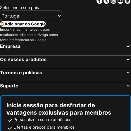
Facebook
Twitter
Insta
Yo
Selecione o seu país
Adicionar no Google
Encontre facilmente os nossos
resultados: adicione o trivago como
fonte preferencial no Google.
Empresa
Os nossos produtos
Termos e políticas
Suporte
Inicie sessão para desfrutar de
vantagens exclusivas para membros
Personalize a sua experiência
Ofertas e preços para membros