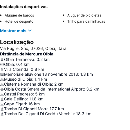
Instalações desportivas
Aluguer de barcos
Aluguer de bicicletas
Hotel de desporto
Trilho para caminhadas
Mostrar mais
Localização
Via Puglie, Snc, 07026, Olbia, Itália
Distância de Mercure Olbia
Olbia Terranova
:
0.2
km
Olbia
:
0.4
km
Villa Clorinda
:
0.8
km
Memoriale alluvione 18 novembre 2013
:
1.3
km
Museo di Olbia
:
1.4
km
Cisterna Romana di Olbia
:
2
km
Olbia Costa Smeralda International Airport
:
3.2
km
Castel Pedreso
:
5
km
Cala Delfino
:
11.8
km
Cape Figari
:
16
km
Tomba Di Giganti Moru
:
17.7
km
Tomba Dei Giganti Di Coddu Vecchiu
:
18.3
km