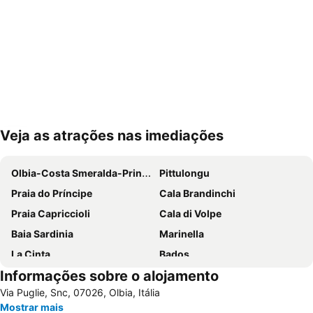
Veja as atrações nas imediações
Ampliar mapa
Olbia-Costa Smeralda-Prince Karim Aga Khan IV Airport
Pittulongu
Praia do Príncipe
Cala Brandinchi
Praia Capriccioli
Cala di Volpe
Baia Sardinia
Marinella
La Cinta
Bados
Informações sobre o alojamento
Le Saline
Punta Tegge
Via Puglie, Snc, 07026, Olbia, Itália
Porto Istana
Spiaggia Capriccioli
Mostrar mais