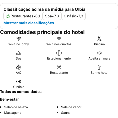
Classificação acima da média para Olbia
Restaurantes
•
8,1
Spa
•
7,3
Ginásio
•
7,3
Mostrar mais classificações
Comodidades principais do hotel
Wi-fi no lobby
Wi-fi nos quartos
Piscina
Spa
Estacionamento
Aceita animais
A/C
Restaurante
Bar no hotel
Ginásio
Todas as comodidades
Bem-estar
Salão de beleza
Sala de vapor
Massagens
Sauna