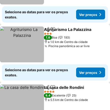
Selecione as datas para ver os preços
Ver preços
exatos.
Agriturismo La Palazzina
Partilhar
Adicionar aos favoritos
3 Estrelas
7,8
Boa
193
a 1.0 km de Centro da cidade
Piscina panorâmica ao ar livre
Selecione as datas para ver os preços
Ver preços
exatos.
La casa delle Rondini
Partilhar
Adicionar aos favoritos
4 Estrelas
9,4
Excelente
25
a 5.5 km de Centro da cidade