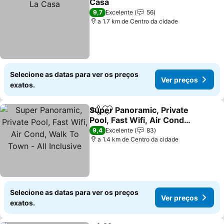
Casa
9,7
Excelente
56
a 1.7 km de Centro da cidade
Selecione as datas para ver os preços
Ver preços
exatos.
Super Panoramic, Private
Partilhar
Adicionar aos favoritos
Pool, Fast Wifi, Air Cond,
Walk To Town - All
9,4
Excelente
83
Inclusive
a 1.4 km de Centro da cidade
Selecione as datas para ver os preços
Ver preços
exatos.