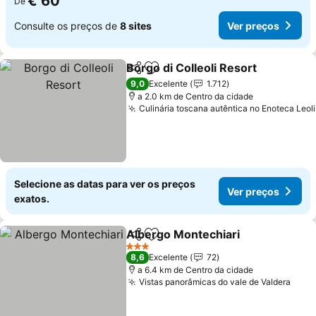
€ 60
De
Consulte os preços de
8 sites
Ver preços
Borgo di Colleoli Resort
Partilhar
Adicionar aos favoritos
9,0
Excelente
1.712
a 2.0 km de Centro da cidade
Culinária toscana autêntica no Enoteca Leoli
Selecione as datas para ver os preços
Ver preços
exatos.
Albergo Montechiari
Partilhar
Adicionar aos favoritos
3 Estrelas
8,6
Excelente
72
a 6.4 km de Centro da cidade
Vistas panorâmicas do vale de Valdera