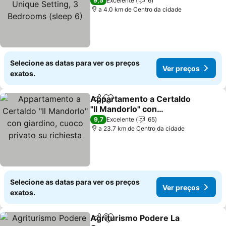
Unique Setting, 3
9,5
Excelente
6
Bedrooms (sleep 6)
a 4.0 km de Centro da cidade
Selecione as datas para ver os preços
Ver preços
exatos.
Appartamento a Certaldo
Partilhar
Adicionar aos favoritos
"Il Mandorlo" con
giardino, cuoco privato su
9,7
Excelente
65
richiesta
a 23.7 km de Centro da cidade
Selecione as datas para ver os preços
Ver preços
exatos.
Agriturismo Podere La
Partilhar
Adicionar aos favoritos