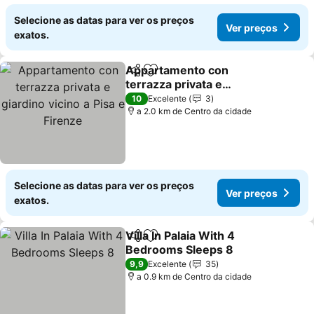
Selecione as datas para ver os preços
Ver preços
exatos.
Appartamento con
Partilhar
Adicionar aos favoritos
terrazza privata e
giardino vicino a Pisa e
10
Excelente
3
Firenze
a 2.0 km de Centro da cidade
Selecione as datas para ver os preços
Ver preços
exatos.
Villa In Palaia With 4
Partilhar
Adicionar aos favoritos
Bedrooms Sleeps 8
9,9
Excelente
35
a 0.9 km de Centro da cidade