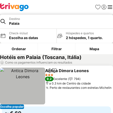
Favoritos
Iniciar
Me
Destino
Palaia
Check-in/out
Hóspedes e quartos
Escolha as datas
2 hóspedes, 1 quarto.
Ordenar
Filtrar
Mapa
Hotéis em Palaia (Toscana, Itália)
Como os pagamentos influenciam os resultados
Antica Dimora Leones
Partilhar
Adicionar aos favoritos
3 Estrelas
9,2
Excelente
794
a 0.3 km de Centro da cidade
Perto de restaurantes com estrelas Michelin
Escolha popular