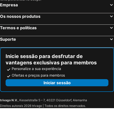
Roma, Lazio Hotéis
Milão, Lombardia Hotéis
Empresa
Veneza, Veneto Hotéis
Nápoles, Campanha Hotéis
Os nossos produtos
Bolonha, Emília-Romanha Hotéis
Palermo, Sicília Hotéis
Verona, Veneto Hotéis
Cagliari, Sardenha Hotéis
Termos e políticas
Suporte
Inicie sessão para desfrutar de
vantagens exclusivas para membros
Personalize a sua experiência
Ofertas e preços para membros
Iniciar sessão
trivago N.V.
, Kesselstraße 5 – 7, 40221 Düsseldorf, Alemanha
Direitos autorais 2026 trivago | Todos os direitos reservados.