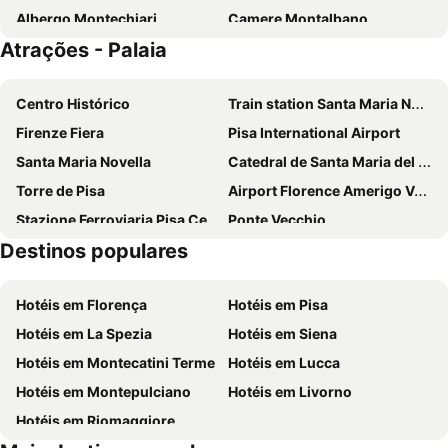
Albergo Montechiari
Camere Montalbano
Atrações - Palaia
Boccioleto Resort & Spa
Le 3 Rane B&B
Castelfalfi
Hotel San Miniato
Centro Histórico
Train station Santa Maria Novella
Hotel Il Falchetto
Tower Inn Pisa Valdera
Firenze Fiera
Pisa International Airport
L'Antica Sosta
Hotel Calamidoro
Santa Maria Novella
Catedral de Santa Maria del Fiore
Villa Petriolo
Hotel Sextum
Torre de Pisa
Airport Florence Amerigo Vespucci
Rustico In Pietra
Hotel Il Sole
Stazione Ferroviaria Pisa Centrale
Ponte Vecchio
Destinos populares
Piazza Duomo
Centro Histórico
Fortezza da Basso
Bolgheri
Hotéis em Florença
Hotéis em Pisa
Brunelleschi
Santa Cruz
Hotéis em La Spezia
Hotéis em Siena
Mercato Centrale
Panzano in Chianti
Hotéis em Montecatini Terme
Hotéis em Lucca
Chiesa dei Santi Michele e Gaetano
Firenze Expo Congress SPA
Hotéis em Montepulciano
Hotéis em Livorno
Ghizzano
Centro Storico
Hotéis em Riomaggiore
San Vivaldo
Teatro del Silenzio