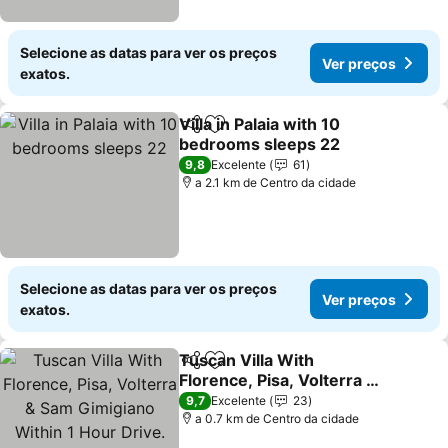
Selecione as datas para ver os preços
Ver preços
exatos.
Villa in Palaia with 10
Partilhar
Adicionar aos favoritos
bedrooms sleeps 22
9,8
Excelente
61
a 2.1 km de Centro da cidade
Selecione as datas para ver os preços
Ver preços
exatos.
Tuscan Villa With
Partilhar
Adicionar aos favoritos
Florence, Pisa, Volterra &
Sam Gimigiano Within 1
9,7
Excelente
23
Hour Drive.
a 0.7 km de Centro da cidade