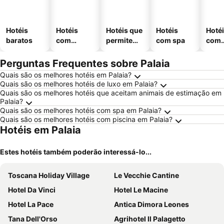
Hotéis
Hotéis
Hotéis que
Hotéis
Hoté
baratos
com
permitem
com spa
com
piscinas
animais
esta
ment
Perguntas Frequentes sobre Palaia
Quais são os melhores hotéis em Palaia?
Quais são os melhores hotéis de luxo em Palaia?
Quais são os melhores hotéis que aceitam animais de estimação em
Palaia?
Quais são os melhores hotéis com spa em Palaia?
Quais são os melhores hotéis com piscina em Palaia?
Hotéis em Palaia
Estes hotéis também poderão interessá-lo...
Toscana Holiday Village
Le Vecchie Cantine
Hotel Da Vinci
Hotel Le Macine
Hotel La Pace
Antica Dimora Leones
Tana Dell'Orso
Agrihotel Il Palagetto